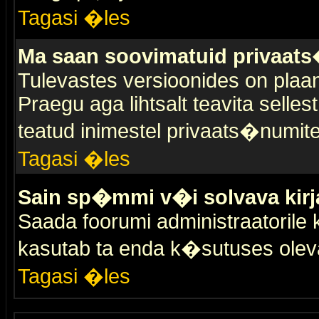
Tagasi �les
Ma saan soovimatuid privaat
Tulevastes versioonides on plaan
Praegu aga lihtsalt teavita selles
teatud inimestel privaats�numit
Tagasi �les
Sain sp�mmi v�i solvava kirj
Saada foorumi administraatorile k
kasutab ta enda k�sutuses olev
Tagasi �les