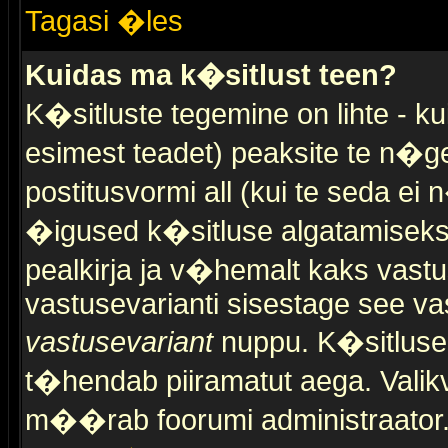
Tagasi �les
Kuidas ma k�sitlust teen?
K�sitluste tegemine on lihte - 
esimest teadet) peaksite te n�g
postitusvormi all (kui te seda ei 
�igused k�sitluse algatamiseks)
pealkirja ja v�hemalt kaks vast
vastusevarianti sisestage see va
vastusevariant
nuppu. K�sitlusel
t�hendab piiramatut aega. Valikva
m��rab foorumi administraator