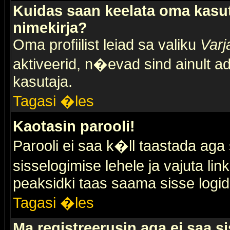
Kuidas saan keelata oma kasut
nimekirja?
Oma profiilist leiad sa valiku
Varj
aktiveerid, n�evad sind ainult ad
kasutaja.
Tagasi �les
Kaotasin parooli!
Parooli ei saa k�ll taastada aga
sisselogimise lehele ja vajuta lin
peaksidki taas saama sisse logid
Tagasi �les
Ma registreerusin aga ei saa si