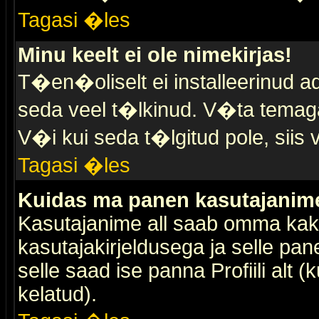
Tagasi �les
Minu keelt ei ole nimekirjas!
T�en�oliselt ei installeerinud ad
seda veel t�lkinud. V�ta temaga 
V�i kui seda t�lgitud pole, siis 
Tagasi �les
Kuidas ma panen kasutajanime 
Kasutajanime all saab omma kaks
kasutajakirjeldusega ja selle pan
selle saad ise panna Profiili alt 
kelatud).