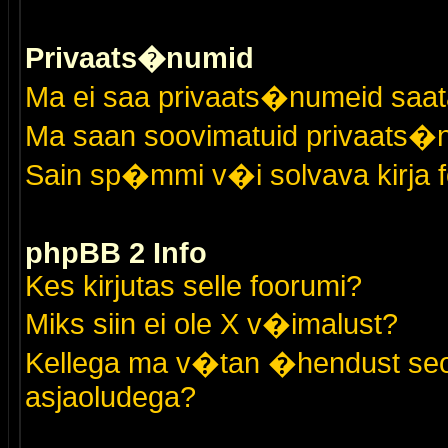
Privaats�numid
Ma ei saa privaats�numeid saat
Ma saan soovimatuid privaats�
Sain sp�mmi v�i solvava kirja 
phpBB 2 Info
Kes kirjutas selle foorumi?
Miks siin ei ole X v�imalust?
Kellega ma v�tan �hendust seo
asjaoludega?