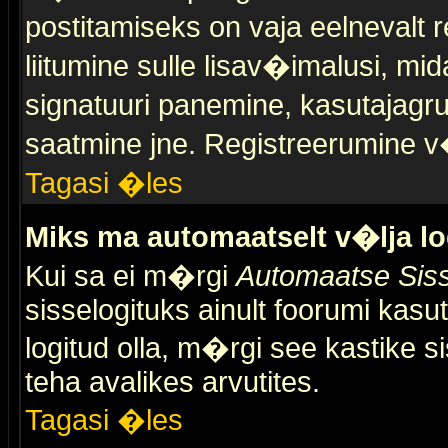
postitamiseks on vaja eelnevalt r
liitumine sulle lisav�imalusi, mid
signatuuri panemine, kasutajagr
saatmine jne. Registreerumine v�
Tagasi �les
Miks ma automaatselt v�lja l
Kui sa ei m�rgi
Automaatse Siss
sisselogituks ainult foorumi kasu
logitud olla, m�rgi see kastike s
teha avalikes arvutites.
Tagasi �les