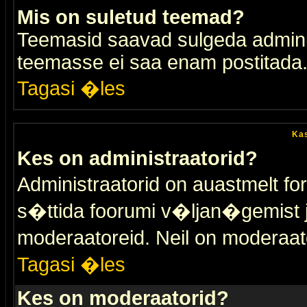
Mis on suletud teemad?
Teemasid saavad sulgeda adminis
teemasse ei saa enam postitada
Tagasi �les
Kas
Kes on administraatorid?
Administraatorid on auastmelt 
s�ttida foorumi v�ljan�gemist
moderaatoreid. Neil on moderaat
Tagasi �les
Kes on moderaatorid?