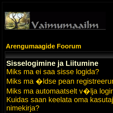
Arengumaagide Foorum
Sisselogimine ja Liitumine
Miks ma ei saa sisse logida?
Miks ma �ldse pean registreer
Miks ma automaatselt v�lja logi
Kuidas saan keelata oma kasutaja
nimekirja?