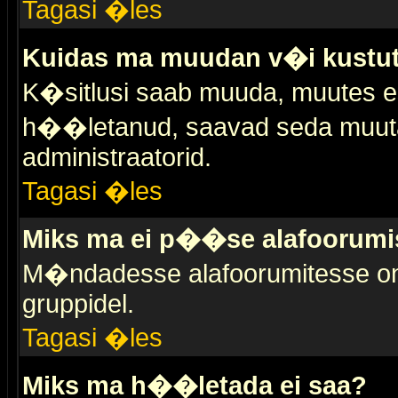
Tagasi �les
Kuidas ma muudan v�i kustut
K�sitlusi saab muuda, muutes esi
h��letanud, saavad seda muuta 
administraatorid.
Tagasi �les
Miks ma ei p��se alafoorumi
M�ndadesse alafoorumitesse on 
gruppidel.
Tagasi �les
Miks ma h��letada ei saa?