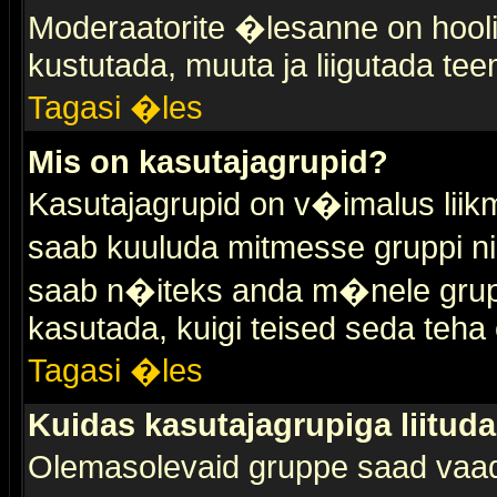
Moderaatorite �lesanne on hooli
kustutada, muuta ja liigutada tee
Tagasi �les
Mis on kasutajagrupid?
Kasutajagrupid on v�imalus liik
saab kuuluda mitmesse gruppi nin
saab n�iteks anda m�nele grup
kasutada, kuigi teised seda teha 
Tagasi �les
Kuidas kasutajagrupiga liitud
Olemasolevaid gruppe saad vaa