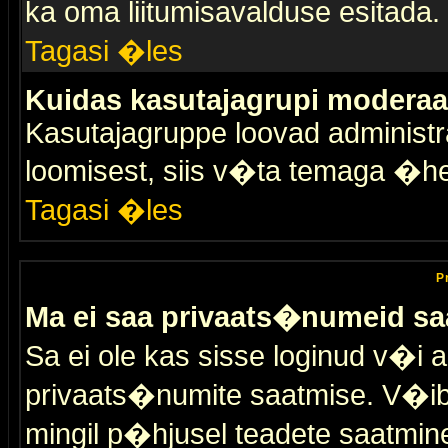
ka oma liitumisavalduse esitada.
Tagasi �les
Kuidas kasutajagrupi moderaa
Kasutajagruppe loovad administra
loomisest, siis v�ta temaga �h
Tagasi �les
P
Ma ei saa privaats�numeid sa
Sa ei ole kas sisse loginud v�i 
privaats�numite saatmise. V�ib ka
mingil p�hjusel teadete saatmin