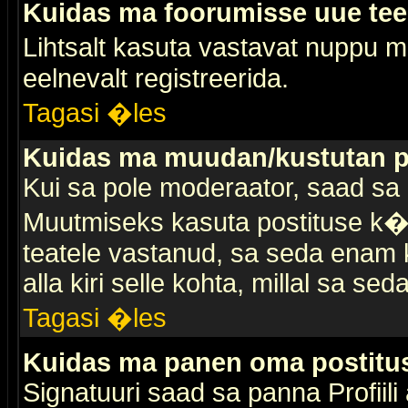
Kuidas ma foorumisse uue te
Lihtsalt kasuta vastavat nuppu mi
eelnevalt registreerida.
Tagasi �les
Kuidas ma muudan/kustutan p
Kui sa pole moderaator, saad sa 
Muutmiseks kasuta postituse k�r
teatele vastanud, sa seda enam k
alla kiri selle kohta, millal sa sed
Tagasi �les
Kuidas ma panen oma postitus
Signatuuri saad sa panna Profiili a