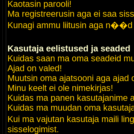
Kaotasin parooli!
Ma registreerusin aga ei saa siss
Kunagi ammu liitusin aga n��d 
Kasutaja eelistused ja seaded
Kuidas saan ma oma seadeid m
Ajad on valed!
Muutsin oma ajatsooni aga ajad o
Minu keelt ei ole nimekirjas!
Kuidas ma panen kasutajanime al
Kuidas ma muudan oma kasutajak
Kui ma vajutan kasutaja maili lin
sisselogimist.