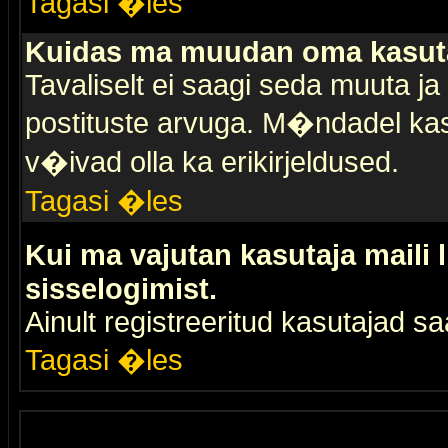
Tagasi �les
Kuidas ma muudan oma kasuta
Tavaliselt ei saagi seda muuta j
postituste arvuga. M�ndadel kas
v�ivad olla ka erikirjeldused.
Tagasi �les
Kui ma vajutan kasutaja maili 
sisselogimist.
Ainult registreeritud kasutajad 
Tagasi �les