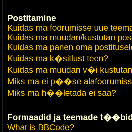
Postitamine
Kuidas ma foorumisse uue teem
Kuidas ma muudan/kustutan post
Kuidas ma panen oma postitusele
Kuidas ma k�sitlust teen?
Kuidas ma muudan v�i kustutan
Miks ma ei p��se alafoorumis
Miks ma h��letada ei saa?
Formaadid ja teemade t��bi
What is BBCode?