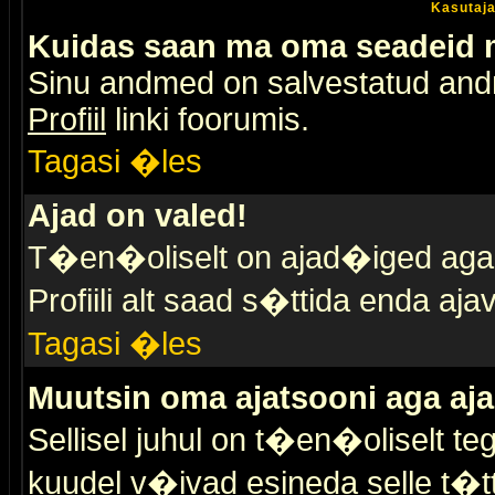
Kasutaja
Kuidas saan ma oma seadeid
Sinu andmed on salvestatud an
Profiil
linki foorumis.
Tagasi �les
Ajad on valed!
T�en�oliselt on ajad�iged aga s
Profiili alt saad s�ttida enda a
Tagasi �les
Muutsin oma ajatsooni aga aja
Sellisel juhul on t�en�oliselt t
kuudel v�ivad esineda selle t�t