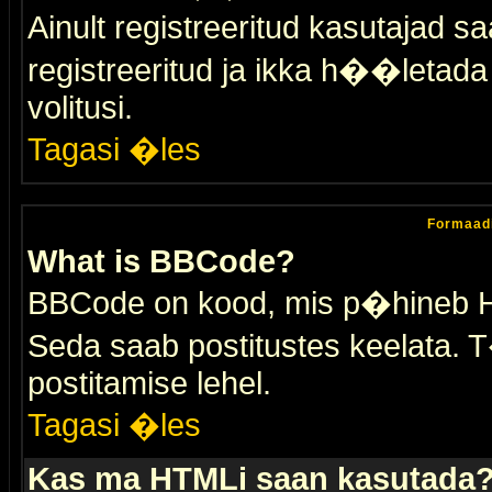
Ainult registreeritud kasutajad 
registreeritud ja ikka h��letada ei
volitusi.
Tagasi �les
Formaad
What is BBCode?
BBCode on kood, mis p�hineb HTM
Seda saab postitustes keelata. T
postitamise lehel.
Tagasi �les
Kas ma HTMLi saan kasutada