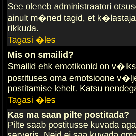
See oleneb administraatori otsuse
ainult m�ned tagid, et k�lastaja
rikkuda.
Tagasi �les
Mis on smailid?
Smailid ehk emotikonid on v�ikse
postituses oma emotsioone v�lje
postitamise lehelt. Katsu nendega 
Tagasi �les
Kas ma saan pilte postitada?
Pilte saab postitusse kuvada ag
serveris. Neid ei saa kuvada oma 