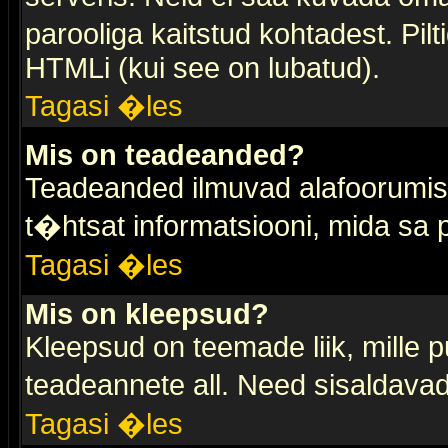
parooliga kaitstud kohtadest. Pi
HTMLi (kui see on lubatud).
Tagasi �les
Mis on teadeanded?
Teadeanded ilmuvad alafoorumis t
t�htsat informatsiooni, mida sa
Tagasi �les
Mis on kleepsud?
Kleepsud on teemade liik, mille 
teadeannete all. Need sisaldavad 
Tagasi �les