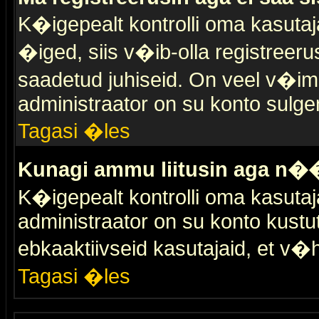
K�igepealt kontrolli oma kasutaja
�iged, siis v�ib-olla registreer
saadetud juhiseid. On veel v�ima
administraator on su konto sulge
Tagasi �les
Kunagi ammu liitusin aga n��
K�igepealt kontrolli oma kasutaj
administraator on su konto kustu
ebkaaktiivseid kasutajaid, et v
Tagasi �les