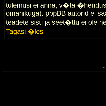
tulemusi ei anna, v�ta �hendus
omanikuga). pbpBB autorid ei saa
teadete sisu ja seet�ttu ei ole n
Tagasi �les
© 