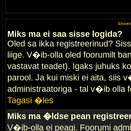
Sissel
Miks ma ei saa sisse logida?
Oled sa ikka registreerinud? Sis
liige. V�ib-olla oled foorumilt ban
vastavat teadet). Igaks juhuks ko
parool. Ja kui miski ei aita, sii
administraatoriga - tal v�ib olla 
Tagasi �les
Miks ma �ldse pean registre
V�ib-olla ei peagi. Foorumi admi