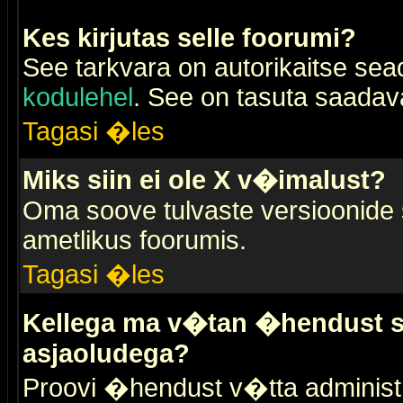
Kes kirjutas selle foorumi?
See tarkvara on autorikaitse sea
kodulehel
. See on tasuta saadaval
Tagasi �les
Miks siin ei ole X v�imalust?
Oma soove tulvaste versioonide
ametlikus foorumis.
Tagasi �les
Kellega ma v�tan �hendust se
asjaoludega?
Proovi �hendust v�tta administr