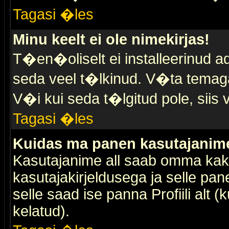
Tagasi �les
Minu keelt ei ole nimekirjas!
T�en�oliselt ei installeerinud ad
seda veel t�lkinud. V�ta temaga 
V�i kui seda t�lgitud pole, siis 
Tagasi �les
Kuidas ma panen kasutajanime 
Kasutajanime all saab omma kaks
kasutajakirjeldusega ja selle pan
selle saad ise panna Profiili alt 
kelatud).