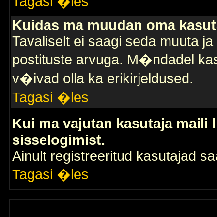
Tagasi �les
Kuidas ma muudan oma kasuta
Tavaliselt ei saagi seda muuta j
postituste arvuga. M�ndadel kas
v�ivad olla ka erikirjeldused.
Tagasi �les
Kui ma vajutan kasutaja maili 
sisselogimist.
Ainult registreeritud kasutajad 
Tagasi �les