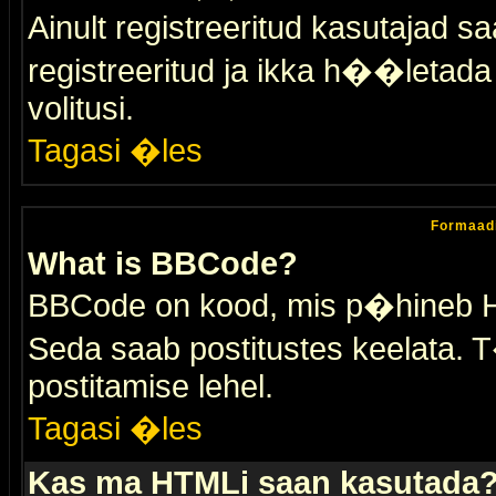
Ainult registreeritud kasutajad 
registreeritud ja ikka h��letada ei
volitusi.
Tagasi �les
Formaad
What is BBCode?
BBCode on kood, mis p�hineb HTM
Seda saab postitustes keelata. T
postitamise lehel.
Tagasi �les
Kas ma HTMLi saan kasutada