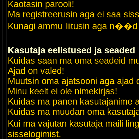
Kaotasin parooli!
Ma registreerusin aga ei saa siss
Kunagi ammu liitusin aga n��d 
Kasutaja eelistused ja seaded
Kuidas saan ma oma seadeid m
Ajad on valed!
Muutsin oma ajatsooni aga ajad o
Minu keelt ei ole nimekirjas!
Kuidas ma panen kasutajanime al
Kuidas ma muudan oma kasutajak
Kui ma vajutan kasutaja maili lin
sisselogimist.