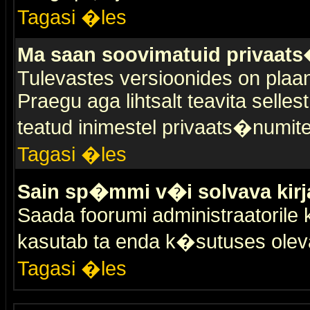
Tagasi �les
Ma saan soovimatuid privaat
Tulevastes versioonides on plaan
Praegu aga lihtsalt teavita selles
teatud inimestel privaats�numit
Tagasi �les
Sain sp�mmi v�i solvava kirj
Saada foorumi administraatorile k
kasutab ta enda k�sutuses olev
Tagasi �les