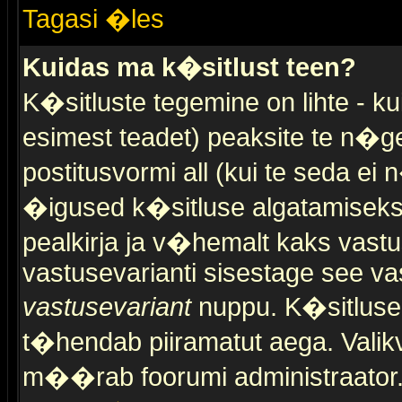
Tagasi �les
Kuidas ma k�sitlust teen?
K�sitluste tegemine on lihte - 
esimest teadet) peaksite te n�g
postitusvormi all (kui te seda ei 
�igused k�sitluse algatamiseks)
pealkirja ja v�hemalt kaks vast
vastusevarianti sisestage see va
vastusevariant
nuppu. K�sitlusel
t�hendab piiramatut aega. Valikva
m��rab foorumi administraator