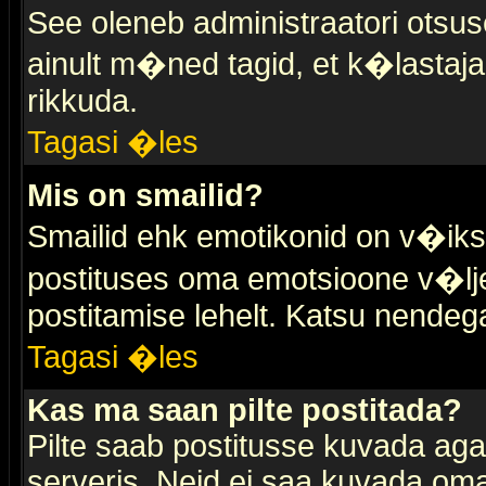
See oleneb administraatori otsuse
ainult m�ned tagid, et k�lastaja
rikkuda.
Tagasi �les
Mis on smailid?
Smailid ehk emotikonid on v�ikse
postituses oma emotsioone v�lje
postitamise lehelt. Katsu nendega 
Tagasi �les
Kas ma saan pilte postitada?
Pilte saab postitusse kuvada ag
serveris. Neid ei saa kuvada oma 