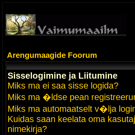
Arengumaagide Foorum
Sisselogimine ja Liitumine
Miks ma ei saa sisse logida?
Miks ma �ldse pean registreer
Miks ma automaatselt v�lja logi
Kuidas saan keelata oma kasutaja
nimekirja?