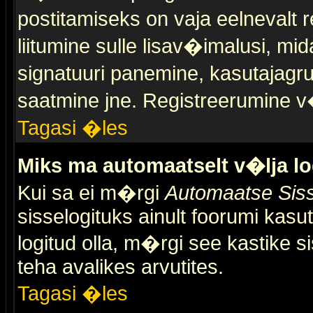
postitamiseks on vaja eelnevalt r
liitumine sulle lisav�imalusi, mid
signatuuri panemine, kasutajagr
saatmine jne. Registreerumine v�
Tagasi �les
Miks ma automaatselt v�lja l
Kui sa ei m�rgi
Automaatse Siss
sisselogituks ainult foorumi kasu
logitud olla, m�rgi see kastike s
teha avalikes arvutites.
Tagasi �les