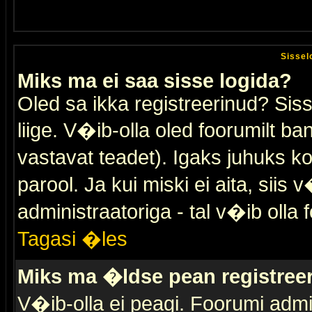
Sissel
Miks ma ei saa sisse logida?
Oled sa ikka registreerinud? Sis
liige. V�ib-olla oled foorumilt ban
vastavat teadet). Igaks juhuks ko
parool. Ja kui miski ei aita, sii
administraatoriga - tal v�ib olla 
Tagasi �les
Miks ma �ldse pean registre
V�ib-olla ei peagi. Foorumi admi