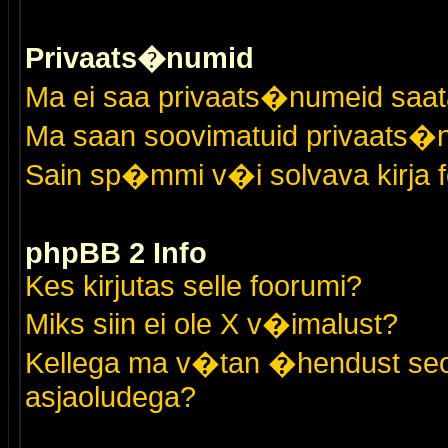
Privaats�numid
Ma ei saa privaats�numeid saat
Ma saan soovimatuid privaats�
Sain sp�mmi v�i solvava kirja 
phpBB 2 Info
Kes kirjutas selle foorumi?
Miks siin ei ole X v�imalust?
Kellega ma v�tan �hendust seo
asjaoludega?