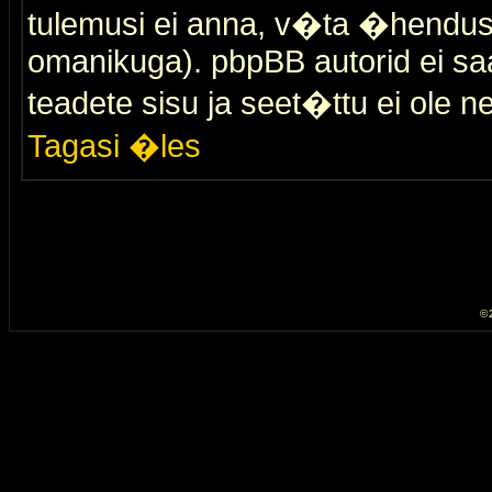
tulemusi ei anna, v�ta �hendus
omanikuga). pbpBB autorid ei saa
teadete sisu ja seet�ttu ei ole n
Tagasi �les
© 