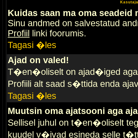
Kasutaja
Kuidas saan ma oma seadeid
Sinu andmed on salvestatud an
Profiil
linki foorumis.
Tagasi �les
Ajad on valed!
T�en�oliselt on ajad�iged aga s
Profiili alt saad s�ttida enda a
Tagasi �les
Muutsin oma ajatsooni aga aja
Sellisel juhul on t�en�oliselt t
kuudel v�ivad esineda selle t�t