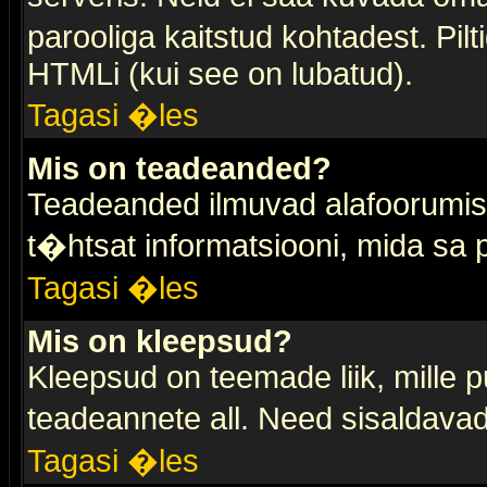
parooliga kaitstud kohtadest. Pi
HTMLi (kui see on lubatud).
Tagasi �les
Mis on teadeanded?
Teadeanded ilmuvad alafoorumis t
t�htsat informatsiooni, mida sa
Tagasi �les
Mis on kleepsud?
Kleepsud on teemade liik, mille 
teadeannete all. Need sisaldavad 
Tagasi �les