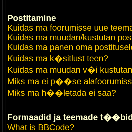
Postitamine
Kuidas ma foorumisse uue teem
Kuidas ma muudan/kustutan post
Kuidas ma panen oma postitusele
Kuidas ma k�sitlust teen?
Kuidas ma muudan v�i kustutan
Miks ma ei p��se alafoorumis
Miks ma h��letada ei saa?
Formaadid ja teemade t��bi
What is BBCode?