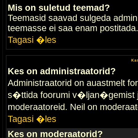
Mis on suletud teemad?
Teemasid saavad sulgeda adminis
teemasse ei saa enam postitada
Tagasi �les
Kas
Kes on administraatorid?
Administraatorid on auastmelt 
s�ttida foorumi v�ljan�gemist
moderaatoreid. Neil on moderaat
Tagasi �les
Kes on moderaatorid?