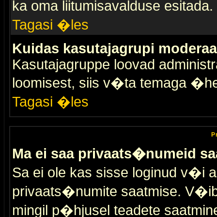
ka oma liitumisavalduse esitada.
Tagasi �les
Kuidas kasutajagrupi moderaa
Kasutajagruppe loovad administra
loomisest, siis v�ta temaga �h
Tagasi �les
P
Ma ei saa privaats�numeid sa
Sa ei ole kas sisse loginud v�i 
privaats�numite saatmise. V�ib ka
mingil p�hjusel teadete saatmin