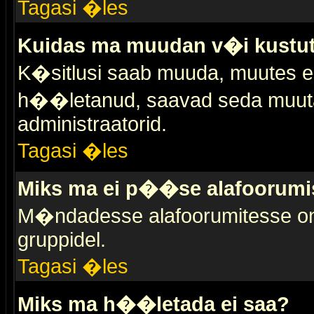
Tagasi �les
Kuidas ma muudan v�i kustut
K�sitlusi saab muuda, muutes esi
h��letanud, saavad seda muuta 
administraatorid.
Tagasi �les
Miks ma ei p��se alafoorumi
M�ndadesse alafoorumitesse on 
gruppidel.
Tagasi �les
Miks ma h��letada ei saa?