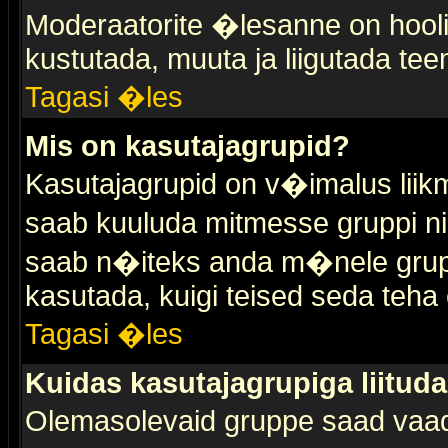
Moderaatorite �lesanne on hooli
kustutada, muuta ja liigutada tee
Tagasi �les
Mis on kasutajagrupid?
Kasutajagrupid on v�imalus liik
saab kuuluda mitmesse gruppi nin
saab n�iteks anda m�nele grup
kasutada, kuigi teised seda teha 
Tagasi �les
Kuidas kasutajagrupiga liitud
Olemasolevaid gruppe saad vaa