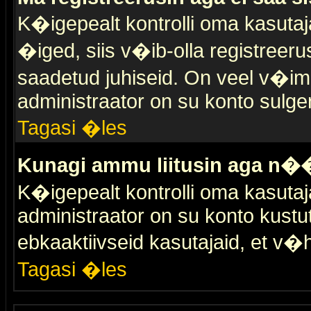
K�igepealt kontrolli oma kasutaja
�iged, siis v�ib-olla registreer
saadetud juhiseid. On veel v�ima
administraator on su konto sulge
Tagasi �les
Kunagi ammu liitusin aga n��
K�igepealt kontrolli oma kasutaj
administraator on su konto kustu
ebkaaktiivseid kasutajaid, et v
Tagasi �les