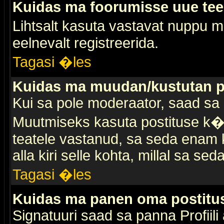
Kuidas ma foorumisse uue te
Lihtsalt kasuta vastavat nuppu mi
eelnevalt registreerida.
Tagasi �les
Kuidas ma muudan/kustutan p
Kui sa pole moderaator, saad sa 
Muutmiseks kasuta postituse k�r
teatele vastanud, sa seda enam k
alla kiri selle kohta, millal sa sed
Tagasi �les
Kuidas ma panen oma postitus
Signatuuri saad sa panna Profiili a