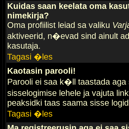
Kuidas saan keelata oma kasut
nimekirja?
Oma profiilist leiad sa valiku
Varj
aktiveerid, n�evad sind ainult ad
kasutaja.
Tagasi �les
Kaotasin parooli!
Parooli ei saa k�ll taastada aga
sisselogimise lehele ja vajuta lin
peaksidki taas saama sisse logid
Tagasi �les
Ma registreerusin aga ei saa si