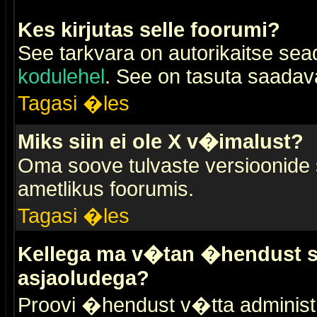
Kes kirjutas selle foorumi?
See tarkvara on autorikaitse sea
kodulehel
. See on tasuta saadaval
Tagasi �les
Miks siin ei ole X v�imalust?
Oma soove tulvaste versioonide
ametlikus foorumis.
Tagasi �les
Kellega ma v�tan �hendust se
asjaoludega?
Proovi �hendust v�tta administr