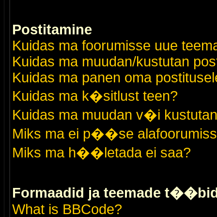
Postitamine
Kuidas ma foorumisse uue teem
Kuidas ma muudan/kustutan post
Kuidas ma panen oma postitusele
Kuidas ma k�sitlust teen?
Kuidas ma muudan v�i kustutan
Miks ma ei p��se alafoorumis
Miks ma h��letada ei saa?
Formaadid ja teemade t��bi
What is BBCode?