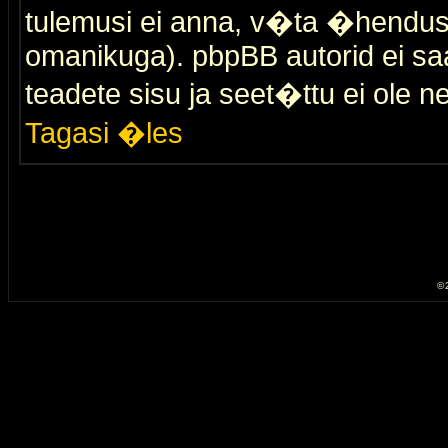
tulemusi ei anna, v�ta �hendus
omanikuga). pbpBB autorid ei saa
teadete sisu ja seet�ttu ei ole n
Tagasi �les
© 