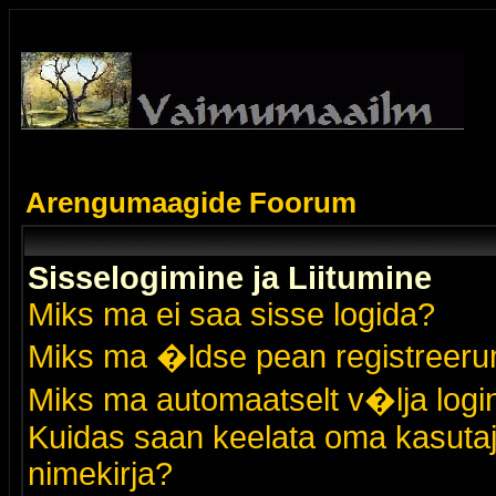
Arengumaagide Foorum
Sisselogimine ja Liitumine
Miks ma ei saa sisse logida?
Miks ma �ldse pean registreer
Miks ma automaatselt v�lja logi
Kuidas saan keelata oma kasutaja
nimekirja?