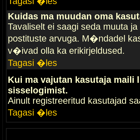
Tagasi �les
Kuidas ma muudan oma kasuta
Tavaliselt ei saagi seda muuta j
postituste arvuga. M�ndadel kas
v�ivad olla ka erikirjeldused.
Tagasi �les
Kui ma vajutan kasutaja maili 
sisselogimist.
Ainult registreeritud kasutajad 
Tagasi �les