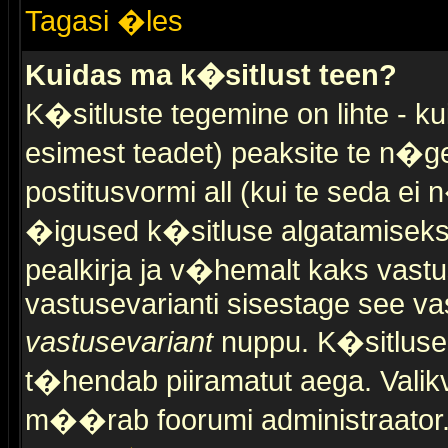
Tagasi �les
Kuidas ma k�sitlust teen?
K�sitluste tegemine on lihte - 
esimest teadet) peaksite te n�g
postitusvormi all (kui te seda ei 
�igused k�sitluse algatamiseks)
pealkirja ja v�hemalt kaks vast
vastusevarianti sisestage see va
vastusevariant
nuppu. K�sitlusel
t�hendab piiramatut aega. Valikva
m��rab foorumi administraator