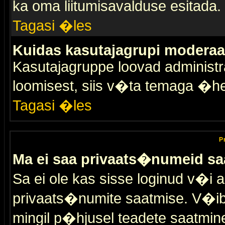
ka oma liitumisavalduse esitada.
Tagasi �les
Kuidas kasutajagrupi moderaa
Kasutajagruppe loovad administra
loomisest, siis v�ta temaga �h
Tagasi �les
P
Ma ei saa privaats�numeid sa
Sa ei ole kas sisse loginud v�i 
privaats�numite saatmise. V�ib ka
mingil p�hjusel teadete saatmin