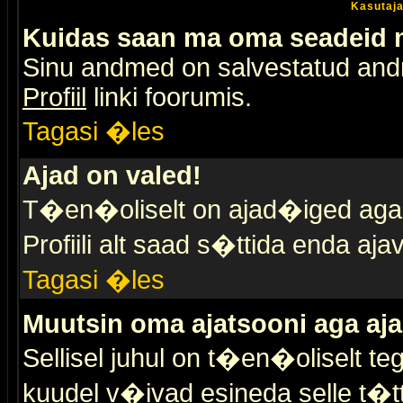
Kasutaja
Kuidas saan ma oma seadeid
Sinu andmed on salvestatud an
Profiil
linki foorumis.
Tagasi �les
Ajad on valed!
T�en�oliselt on ajad�iged aga s
Profiili alt saad s�ttida enda a
Tagasi �les
Muutsin oma ajatsooni aga aja
Sellisel juhul on t�en�oliselt t
kuudel v�ivad esineda selle t�t