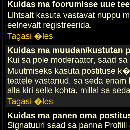
Kuidas ma foorumisse uue te
Lihtsalt kasuta vastavat nuppu mi
eelnevalt registreerida.
Tagasi �les
Kuidas ma muudan/kustutan p
Kui sa pole moderaator, saad sa 
Muutmiseks kasuta postituse k�r
teatele vastanud, sa seda enam k
alla kiri selle kohta, millal sa sed
Tagasi �les
Kuidas ma panen oma postitus
Signatuuri saad sa panna Profiili a