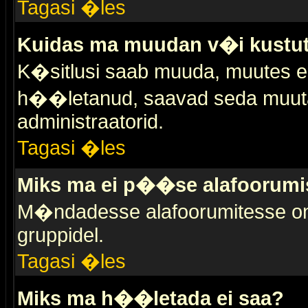
Tagasi �les
Kuidas ma muudan v�i kustut
K�sitlusi saab muuda, muutes esi
h��letanud, saavad seda muuta 
administraatorid.
Tagasi �les
Miks ma ei p��se alafoorumi
M�ndadesse alafoorumitesse on 
gruppidel.
Tagasi �les
Miks ma h��letada ei saa?