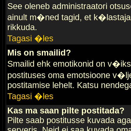
See oleneb administraatori otsuse
ainult m�ned tagid, et k�lastaja
rikkuda.
Tagasi �les
Mis on smailid?
Smailid ehk emotikonid on v�ikse
postituses oma emotsioone v�lje
postitamise lehelt. Katsu nendega 
Tagasi �les
Kas ma saan pilte postitada?
Pilte saab postitusse kuvada ag
serveris. Neid ei saa kuvada oma 