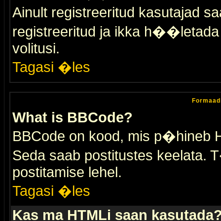
Ainult registreeritud kasutajad 
registreeritud ja ikka h��letada ei
volitusi.
Tagasi �les
Formaad
What is BBCode?
BBCode on kood, mis p�hineb HTM
Seda saab postitustes keelata. T
postitamise lehel.
Tagasi �les
Kas ma HTMLi saan kasutada