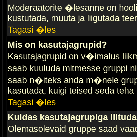
Moderaatorite �lesanne on hooli
kustutada, muuta ja liigutada tee
Tagasi �les
Mis on kasutajagrupid?
Kasutajagrupid on v�imalus liik
saab kuuluda mitmesse gruppi nin
saab n�iteks anda m�nele grup
kasutada, kuigi teised seda teha 
Tagasi �les
Kuidas kasutajagrupiga liitud
Olemasolevaid gruppe saad vaa