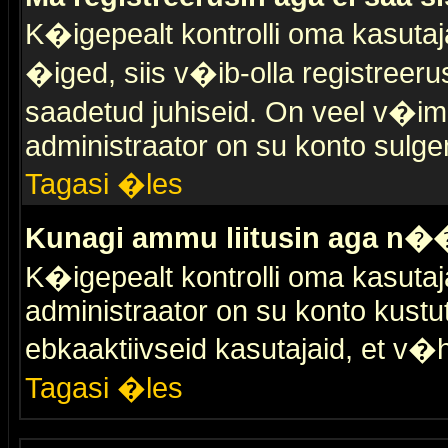
K�igepealt kontrolli oma kasutaja
�iged, siis v�ib-olla registreer
saadetud juhiseid. On veel v�ima
administraator on su konto sulge
Tagasi �les
Kunagi ammu liitusin aga n��
K�igepealt kontrolli oma kasutaj
administraator on su konto kustu
ebkaaktiivseid kasutajaid, et v
Tagasi �les