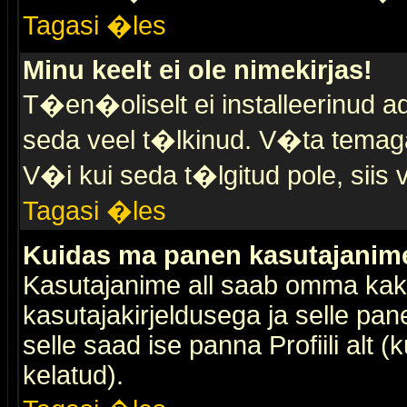
Tagasi �les
Minu keelt ei ole nimekirjas!
T�en�oliselt ei installeerinud ad
seda veel t�lkinud. V�ta temaga 
V�i kui seda t�lgitud pole, siis 
Tagasi �les
Kuidas ma panen kasutajanime 
Kasutajanime all saab omma kaks
kasutajakirjeldusega ja selle pan
selle saad ise panna Profiili alt 
kelatud).