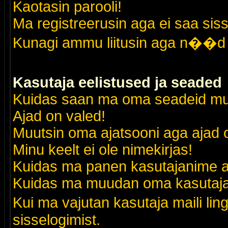
Kaotasin parooli!
Ma registreerusin aga ei saa siss
Kunagi ammu liitusin aga n��d 
Kasutaja eelistused ja seaded
Kuidas saan ma oma seadeid m
Ajad on valed!
Muutsin oma ajatsooni aga ajad o
Minu keelt ei ole nimekirjas!
Kuidas ma panen kasutajanime al
Kuidas ma muudan oma kasutajak
Kui ma vajutan kasutaja maili lin
sisselogimist.