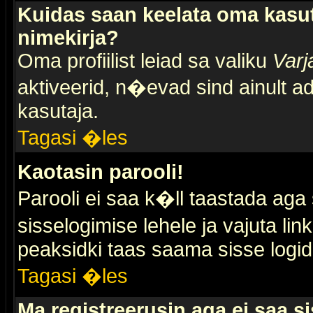
Kuidas saan keelata oma kasut
nimekirja?
Oma profiilist leiad sa valiku
Varj
aktiveerid, n�evad sind ainult ad
kasutaja.
Tagasi �les
Kaotasin parooli!
Parooli ei saa k�ll taastada aga
sisselogimise lehele ja vajuta lin
peaksidki taas saama sisse logid
Tagasi �les
Ma registreerusin aga ei saa si