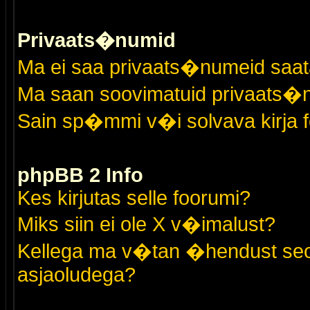
Privaats�numid
Ma ei saa privaats�numeid saat
Ma saan soovimatuid privaats�
Sain sp�mmi v�i solvava kirja 
phpBB 2 Info
Kes kirjutas selle foorumi?
Miks siin ei ole X v�imalust?
Kellega ma v�tan �hendust seo
asjaoludega?