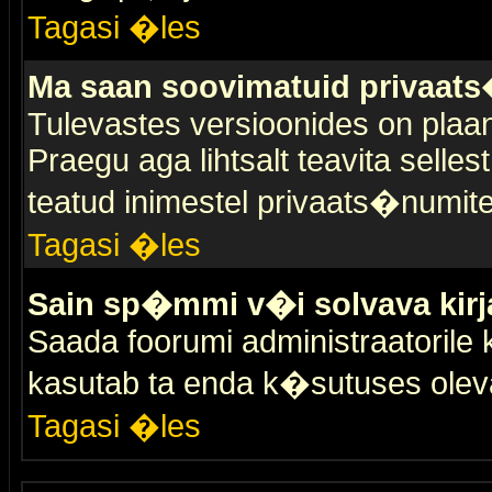
Tagasi �les
Ma saan soovimatuid privaat
Tulevastes versioonides on plaan
Praegu aga lihtsalt teavita selles
teatud inimestel privaats�numit
Tagasi �les
Sain sp�mmi v�i solvava kirj
Saada foorumi administraatorile k
kasutab ta enda k�sutuses olev
Tagasi �les