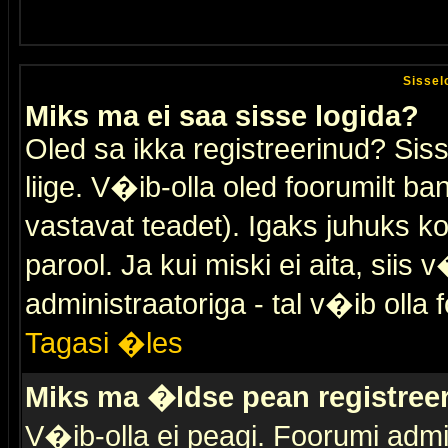
Sissel
Miks ma ei saa sisse logida?
Oled sa ikka registreerinud? Sis
liige. V�ib-olla oled foorumilt ban
vastavat teadet). Igaks juhuks ko
parool. Ja kui miski ei aita, sii
administraatoriga - tal v�ib olla 
Tagasi �les
Miks ma �ldse pean registre
V�ib-olla ei peagi. Foorumi admi