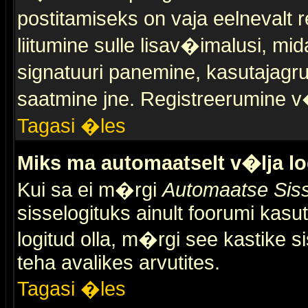
postitamiseks on vaja eelnevalt r
liitumine sulle lisav�imalusi, mid
signatuuri panemine, kasutajagr
saatmine jne. Registreerumine v�
Tagasi �les
Miks ma automaatselt v�lja l
Kui sa ei m�rgi
Automaatse Siss
sisselogituks ainult foorumi kasu
logitud olla, m�rgi see kastike s
teha avalikes arvutites.
Tagasi �les