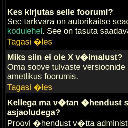
Kes kirjutas selle foorumi?
See tarkvara on autorikaitse sea
kodulehel
. See on tasuta saadaval
Tagasi �les
Miks siin ei ole X v�imalust?
Oma soove tulvaste versioonide
ametlikus foorumis.
Tagasi �les
Kellega ma v�tan �hendust se
asjaoludega?
Proovi �hendust v�tta administr