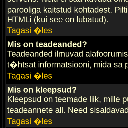
parooliga kaitstud kohtadest. Pi
HTMLi (kui see on lubatud).
Tagasi �les
Mis on teadeanded?
Teadeanded ilmuvad alafoorumis t
t�htsat informatsiooni, mida sa
Tagasi �les
Mis on kleepsud?
Kleepsud on teemade liik, mille 
teadeannete all. Need sisaldavad 
Tagasi �les