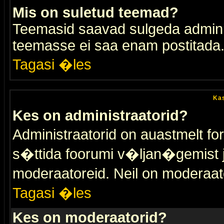
Mis on suletud teemad?
Teemasid saavad sulgeda adminis
teemasse ei saa enam postitada
Tagasi �les
Kas
Kes on administraatorid?
Administraatorid on auastmelt 
s�ttida foorumi v�ljan�gemist
moderaatoreid. Neil on moderaat
Tagasi �les
Kes on moderaatorid?