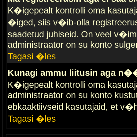
K�igepealt kontrolli oma kasutaja
�iged, siis v�ib-olla registreer
saadetud juhiseid. On veel v�ima
administraator on su konto sulge
Tagasi �les
Kunagi ammu liitusin aga n��
K�igepealt kontrolli oma kasutaj
administraator on su konto kustu
ebkaaktiivseid kasutajaid, et v
Tagasi �les