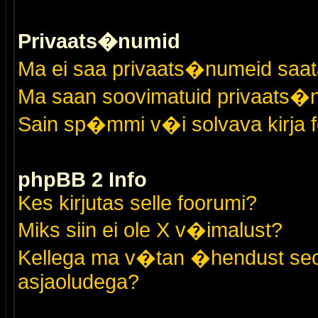
Privaats�numid
Ma ei saa privaats�numeid saat
Ma saan soovimatuid privaats�
Sain sp�mmi v�i solvava kirja 
phpBB 2 Info
Kes kirjutas selle foorumi?
Miks siin ei ole X v�imalust?
Kellega ma v�tan �hendust seo
asjaoludega?