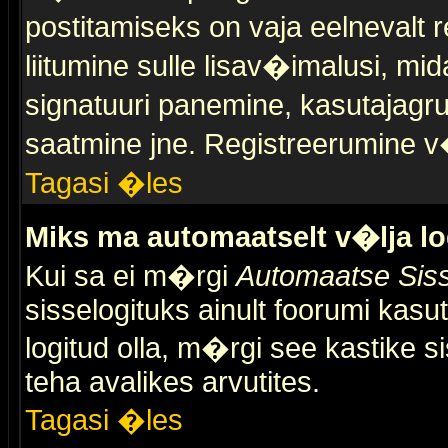
postitamiseks on vaja eelnevalt r
liitumine sulle lisav�imalusi, mid
signatuuri panemine, kasutajagr
saatmine jne. Registreerumine v�
Tagasi �les
Miks ma automaatselt v�lja l
Kui sa ei m�rgi
Automaatse Siss
sisselogituks ainult foorumi kasu
logitud olla, m�rgi see kastike s
teha avalikes arvutites.
Tagasi �les