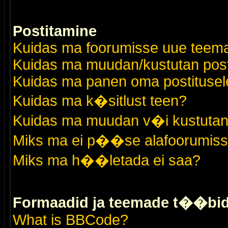
Postitamine
Kuidas ma foorumisse uue teem
Kuidas ma muudan/kustutan post
Kuidas ma panen oma postitusele
Kuidas ma k�sitlust teen?
Kuidas ma muudan v�i kustutan
Miks ma ei p��se alafoorumis
Miks ma h��letada ei saa?
Formaadid ja teemade t��bi
What is BBCode?