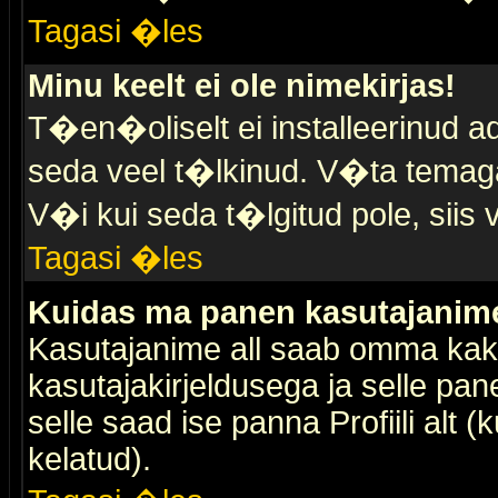
Tagasi �les
Minu keelt ei ole nimekirjas!
T�en�oliselt ei installeerinud ad
seda veel t�lkinud. V�ta temaga 
V�i kui seda t�lgitud pole, siis 
Tagasi �les
Kuidas ma panen kasutajanime 
Kasutajanime all saab omma kaks
kasutajakirjeldusega ja selle pan
selle saad ise panna Profiili alt 
kelatud).