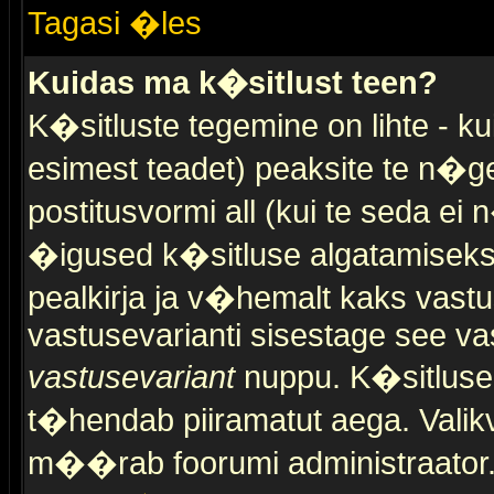
Tagasi �les
Kuidas ma k�sitlust teen?
K�sitluste tegemine on lihte - 
esimest teadet) peaksite te n�g
postitusvormi all (kui te seda ei 
�igused k�sitluse algatamiseks)
pealkirja ja v�hemalt kaks vast
vastusevarianti sisestage see va
vastusevariant
nuppu. K�sitlusel
t�hendab piiramatut aega. Valikva
m��rab foorumi administraator