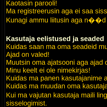
Kaotasin parooli!
Ma registreerusin aga ei saa siss
Kunagi ammu liitusin aga n��d 
Kasutaja eelistused ja seaded
Kuidas saan ma oma seadeid m
Ajad on valed!
Muutsin oma ajatsooni aga ajad o
Minu keelt ei ole nimekirjas!
Kuidas ma panen kasutajanime al
Kuidas ma muudan oma kasutajak
Kui ma vajutan kasutaja maili lin
sisselogimist.