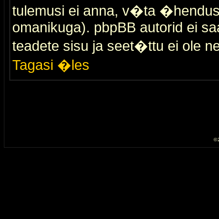
tulemusi ei anna, v�ta �hendus
omanikuga). pbpBB autorid ei saa
teadete sisu ja seet�ttu ei ole n
Tagasi �les
© 