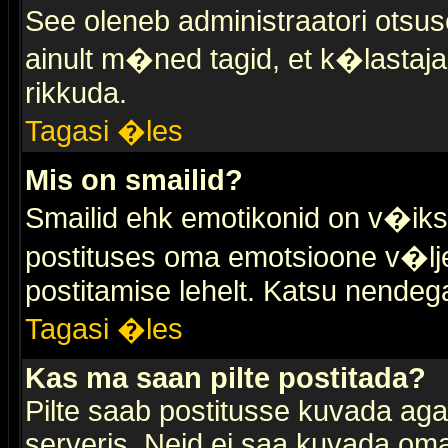
See oleneb administraatori otsuse
ainult m�ned tagid, et k�lastaja
rikkuda.
Tagasi �les
Mis on smailid?
Smailid ehk emotikonid on v�ikse
postituses oma emotsioone v�lje
postitamise lehelt. Katsu nendega 
Tagasi �les
Kas ma saan pilte postitada?
Pilte saab postitusse kuvada ag
serveris. Neid ei saa kuvada oma 