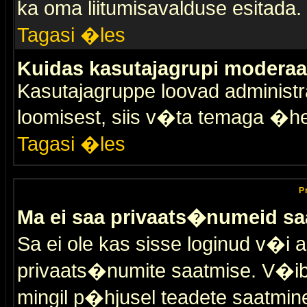
ka oma liitumisavalduse esitada.
Tagasi �les
Kuidas kasutajagrupi moderaa
Kasutajagruppe loovad administra
loomisest, siis v�ta temaga �h
Tagasi �les
P
Ma ei saa privaats�numeid sa
Sa ei ole kas sisse loginud v�i 
privaats�numite saatmise. V�ib ka
mingil p�hjusel teadete saatmin