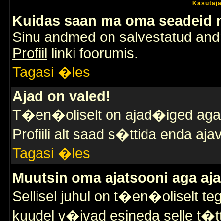
Kasutaja
Kuidas saan ma oma seadeid
Sinu andmed on salvestatud an
Profiil
linki foorumis.
Tagasi �les
Ajad on valed!
T�en�oliselt on ajad�iged aga s
Profiili alt saad s�ttida enda a
Tagasi �les
Muutsin oma ajatsooni aga aja
Sellisel juhul on t�en�oliselt t
kuudel v�ivad esineda selle t�t