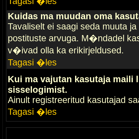
Tagasi �les
Kuidas ma muudan oma kasuta
Tavaliselt ei saagi seda muuta j
postituste arvuga. M�ndadel kas
v�ivad olla ka erikirjeldused.
Tagasi �les
Kui ma vajutan kasutaja maili 
sisselogimist.
Ainult registreeritud kasutajad 
Tagasi �les