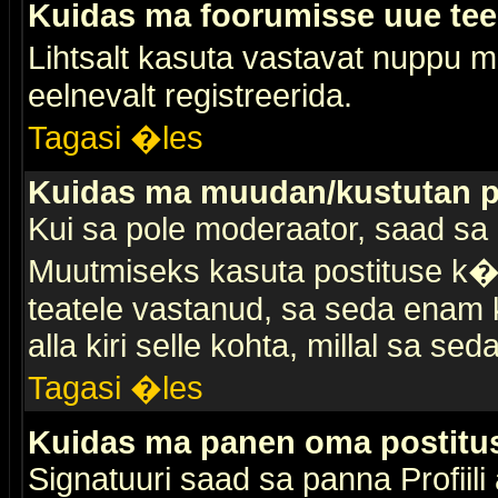
Kuidas ma foorumisse uue te
Lihtsalt kasuta vastavat nuppu mi
eelnevalt registreerida.
Tagasi �les
Kuidas ma muudan/kustutan p
Kui sa pole moderaator, saad sa 
Muutmiseks kasuta postituse k�r
teatele vastanud, sa seda enam k
alla kiri selle kohta, millal sa sed
Tagasi �les
Kuidas ma panen oma postitus
Signatuuri saad sa panna Profiili a