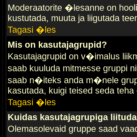
Moderaatorite �lesanne on hooli
kustutada, muuta ja liigutada tee
Tagasi �les
Mis on kasutajagrupid?
Kasutajagrupid on v�imalus liik
saab kuuluda mitmesse gruppi nin
saab n�iteks anda m�nele grup
kasutada, kuigi teised seda teha 
Tagasi �les
Kuidas kasutajagrupiga liitud
Olemasolevaid gruppe saad vaa