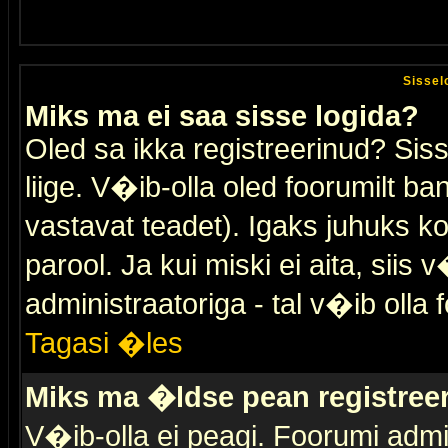
Sissel
Miks ma ei saa sisse logida?
Oled sa ikka registreerinud? Sis
liige. V�ib-olla oled foorumilt ban
vastavat teadet). Igaks juhuks ko
parool. Ja kui miski ei aita, sii
administraatoriga - tal v�ib olla 
Tagasi �les
Miks ma �ldse pean registre
V�ib-olla ei peagi. Foorumi admi