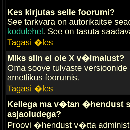
Kes kirjutas selle foorumi?
See tarkvara on autorikaitse sea
kodulehel
. See on tasuta saadaval
Tagasi �les
Miks siin ei ole X v�imalust?
Oma soove tulvaste versioonide
ametlikus foorumis.
Tagasi �les
Kellega ma v�tan �hendust se
asjaoludega?
Proovi �hendust v�tta administr