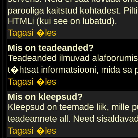
parooliga kaitstud kohtadest. Pi
HTMLi (kui see on lubatud).
Tagasi �les
Mis on teadeanded?
Teadeanded ilmuvad alafoorumis t
t�htsat informatsiooni, mida sa
Tagasi �les
Mis on kleepsud?
Kleepsud on teemade liik, mille 
teadeannete all. Need sisaldavad 
Tagasi �les