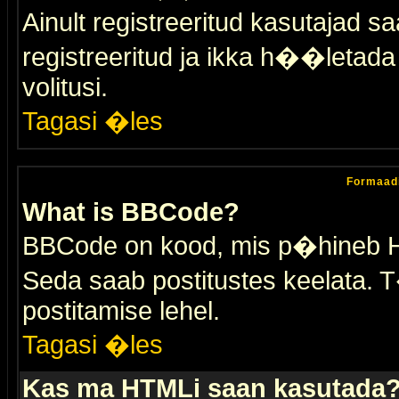
Ainult registreeritud kasutajad 
registreeritud ja ikka h��letada ei
volitusi.
Tagasi �les
Formaad
What is BBCode?
BBCode on kood, mis p�hineb HTM
Seda saab postitustes keelata. T
postitamise lehel.
Tagasi �les
Kas ma HTMLi saan kasutada