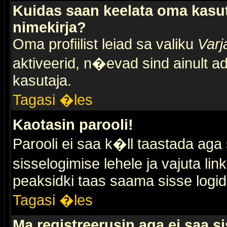
Kuidas saan keelata oma kasut
nimekirja?
Oma profiilist leiad sa valiku
Varj
aktiveerid, n�evad sind ainult ad
kasutaja.
Tagasi �les
Kaotasin parooli!
Parooli ei saa k�ll taastada aga
sisselogimise lehele ja vajuta lin
peaksidki taas saama sisse logid
Tagasi �les
Ma registreerusin aga ei saa si