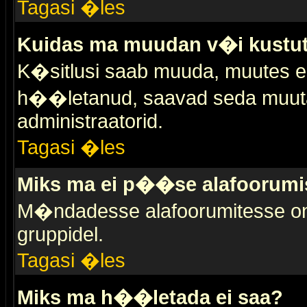
Tagasi �les
Kuidas ma muudan v�i kustut
K�sitlusi saab muuda, muutes esi
h��letanud, saavad seda muuta 
administraatorid.
Tagasi �les
Miks ma ei p��se alafoorumi
M�ndadesse alafoorumitesse on 
gruppidel.
Tagasi �les
Miks ma h��letada ei saa?