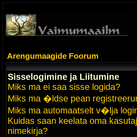
Arengumaagide Foorum
Sisselogimine ja Liitumine
Miks ma ei saa sisse logida?
Miks ma �ldse pean registreer
Miks ma automaatselt v�lja logi
Kuidas saan keelata oma kasutaja
nimekirja?