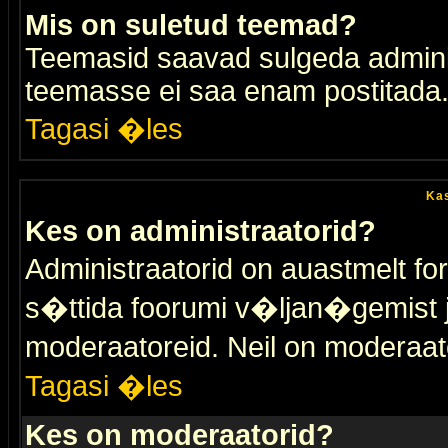
Mis on suletud teemad?
Teemasid saavad sulgeda adminis
teemasse ei saa enam postitada
Tagasi �les
Kas
Kes on administraatorid?
Administraatorid on auastmelt 
s�ttida foorumi v�ljan�gemist
moderaatoreid. Neil on moderaat
Tagasi �les
Kes on moderaatorid?