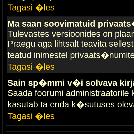
Tagasi �les
Ma saan soovimatuid privaat
Tulevastes versioonides on plaan
Praegu aga lihtsalt teavita selles
teatud inimestel privaats�numit
Tagasi �les
Sain sp�mmi v�i solvava kirj
Saada foorumi administraatorile k
kasutab ta enda k�sutuses olev
Tagasi �les