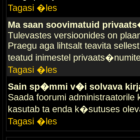
Tagasi �les
Ma saan soovimatuid privaat
Tulevastes versioonides on plaan
Praegu aga lihtsalt teavita selles
teatud inimestel privaats�numit
Tagasi �les
Sain sp�mmi v�i solvava kirj
Saada foorumi administraatorile k
kasutab ta enda k�sutuses olev
Tagasi �les