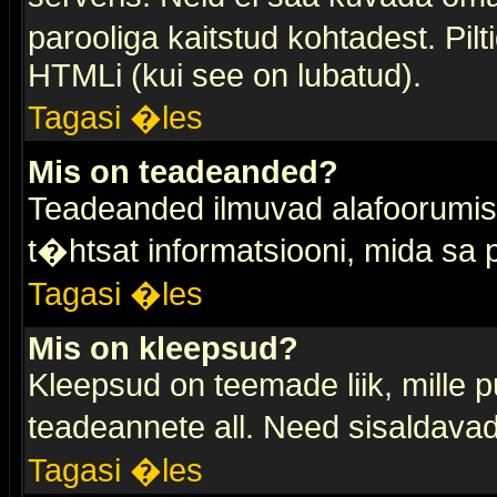
parooliga kaitstud kohtadest. Pi
HTMLi (kui see on lubatud).
Tagasi �les
Mis on teadeanded?
Teadeanded ilmuvad alafoorumis t
t�htsat informatsiooni, mida sa
Tagasi �les
Mis on kleepsud?
Kleepsud on teemade liik, mille 
teadeannete all. Need sisaldavad 
Tagasi �les