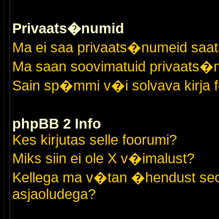
Privaats�numid
Ma ei saa privaats�numeid saat
Ma saan soovimatuid privaats�
Sain sp�mmi v�i solvava kirja 
phpBB 2 Info
Kes kirjutas selle foorumi?
Miks siin ei ole X v�imalust?
Kellega ma v�tan �hendust seo
asjaoludega?