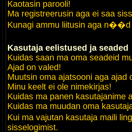
Kaotasin parooli!
Ma registreerusin aga ei saa siss
Kunagi ammu liitusin aga n��d 
Kasutaja eelistused ja seaded
Kuidas saan ma oma seadeid m
Ajad on valed!
Muutsin oma ajatsooni aga ajad o
Minu keelt ei ole nimekirjas!
Kuidas ma panen kasutajanime al
Kuidas ma muudan oma kasutajak
Kui ma vajutan kasutaja maili lin
sisselogimist.