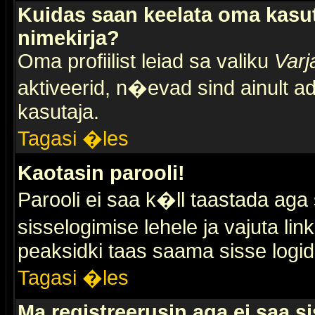
Kuidas saan keelata oma kasut
nimekirja?
Oma profiilist leiad sa valiku
Varj
aktiveerid, n�evad sind ainult ad
kasutaja.
Tagasi �les
Kaotasin parooli!
Parooli ei saa k�ll taastada aga
sisselogimise lehele ja vajuta lin
peaksidki taas saama sisse logid
Tagasi �les
Ma registreerusin aga ei saa si