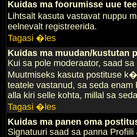
Kuidas ma foorumisse uue te
Lihtsalt kasuta vastavat nuppu mi
eelnevalt registreerida.
Tagasi �les
Kuidas ma muudan/kustutan p
Kui sa pole moderaator, saad sa 
Muutmiseks kasuta postituse k�r
teatele vastanud, sa seda enam k
alla kiri selle kohta, millal sa sed
Tagasi �les
Kuidas ma panen oma postitus
Signatuuri saad sa panna Profiili a