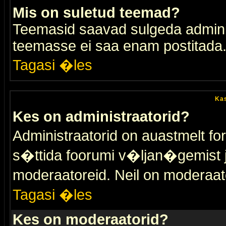
Mis on suletud teemad?
Teemasid saavad sulgeda adminis
teemasse ei saa enam postitada
Tagasi �les
Kas
Kes on administraatorid?
Administraatorid on auastmelt 
s�ttida foorumi v�ljan�gemist
moderaatoreid. Neil on moderaat
Tagasi �les
Kes on moderaatorid?