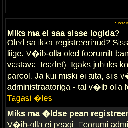
Sissel
Miks ma ei saa sisse logida?
Oled sa ikka registreerinud? Sis
liige. V�ib-olla oled foorumilt ban
vastavat teadet). Igaks juhuks ko
parool. Ja kui miski ei aita, sii
administraatoriga - tal v�ib olla 
Tagasi �les
Miks ma �ldse pean registre
V�ib-olla ei peagi. Foorumi admi