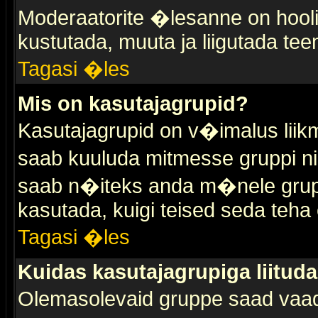
Moderaatorite �lesanne on hooli
kustutada, muuta ja liigutada tee
Tagasi �les
Mis on kasutajagrupid?
Kasutajagrupid on v�imalus liik
saab kuuluda mitmesse gruppi nin
saab n�iteks anda m�nele grup
kasutada, kuigi teised seda teha 
Tagasi �les
Kuidas kasutajagrupiga liitud
Olemasolevaid gruppe saad vaa