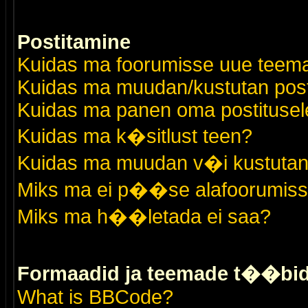
Postitamine
Kuidas ma foorumisse uue teem
Kuidas ma muudan/kustutan post
Kuidas ma panen oma postitusele
Kuidas ma k�sitlust teen?
Kuidas ma muudan v�i kustutan
Miks ma ei p��se alafoorumis
Miks ma h��letada ei saa?
Formaadid ja teemade t��bi
What is BBCode?