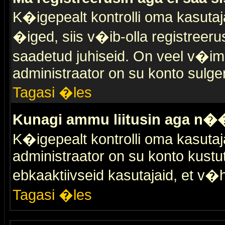
K�igepealt kontrolli oma kasutaja
�iged, siis v�ib-olla registreer
saadetud juhiseid. On veel v�ima
administraator on su konto sulge
Tagasi �les
Kunagi ammu liitusin aga n��
K�igepealt kontrolli oma kasutaj
administraator on su konto kustu
ebkaaktiivseid kasutajaid, et v
Tagasi �les