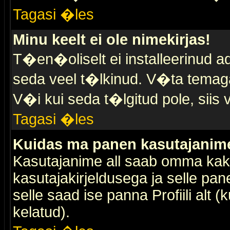
Tagasi �les
Minu keelt ei ole nimekirjas!
T�en�oliselt ei installeerinud ad
seda veel t�lkinud. V�ta temaga 
V�i kui seda t�lgitud pole, siis 
Tagasi �les
Kuidas ma panen kasutajanime 
Kasutajanime all saab omma kaks
kasutajakirjeldusega ja selle pan
selle saad ise panna Profiili alt 
kelatud).