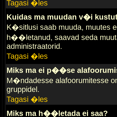
Tagasi �les
Kuidas ma muudan v�i kustut
K�sitlusi saab muuda, muutes esi
h��letanud, saavad seda muuta 
administraatorid.
Tagasi �les
Miks ma ei p��se alafoorumi
M�ndadesse alafoorumitesse on 
gruppidel.
Tagasi �les
Miks ma h��letada ei saa?