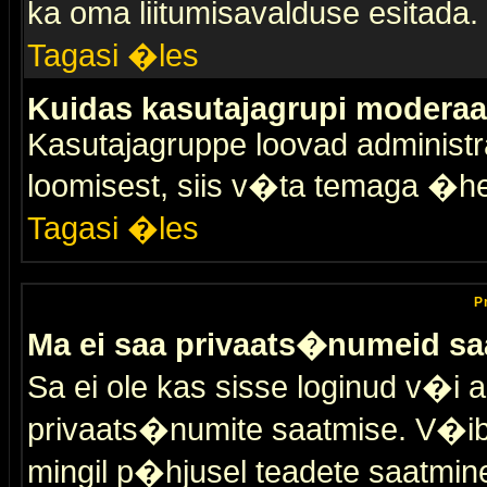
ka oma liitumisavalduse esitada.
Tagasi �les
Kuidas kasutajagrupi moderaa
Kasutajagruppe loovad administra
loomisest, siis v�ta temaga �h
Tagasi �les
P
Ma ei saa privaats�numeid sa
Sa ei ole kas sisse loginud v�i 
privaats�numite saatmise. V�ib ka
mingil p�hjusel teadete saatmin