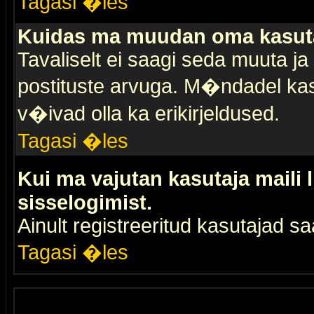
Tagasi �les
Kuidas ma muudan oma kasuta
Tavaliselt ei saagi seda muuta j
postituste arvuga. M�ndadel kas
v�ivad olla ka erikirjeldused.
Tagasi �les
Kui ma vajutan kasutaja maili 
sisselogimist.
Ainult registreeritud kasutajad 
Tagasi �les