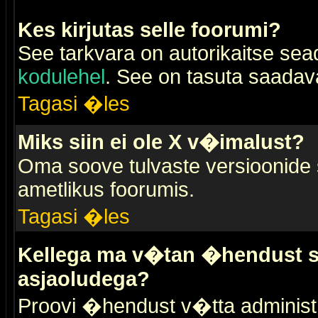
Kes kirjutas selle foorumi?
See tarkvara on autorikaitse sea
kodulehel
. See on tasuta saadaval
Tagasi �les
Miks siin ei ole X v�imalust?
Oma soove tulvaste versioonide
ametlikus foorumis.
Tagasi �les
Kellega ma v�tan �hendust se
asjaoludega?
Proovi �hendust v�tta administr