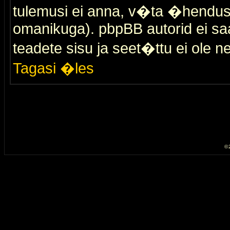
tulemusi ei anna, v�ta �hendus
omanikuga). pbpBB autorid ei saa
teadete sisu ja seet�ttu ei ole n
Tagasi �les
© 