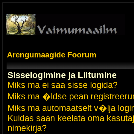
Arengumaagide Foorum
Sisselogimine ja Liitumine
Miks ma ei saa sisse logida?
Miks ma �ldse pean registreer
Miks ma automaatselt v�lja logi
Kuidas saan keelata oma kasutaja
nimekirja?