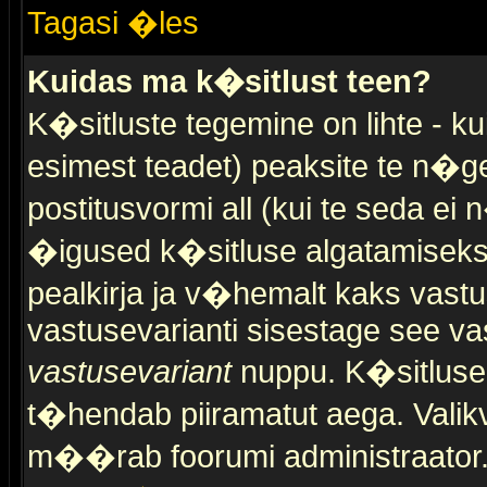
Tagasi �les
Kuidas ma k�sitlust teen?
K�sitluste tegemine on lihte - 
esimest teadet) peaksite te n�g
postitusvormi all (kui te seda ei 
�igused k�sitluse algatamiseks)
pealkirja ja v�hemalt kaks vast
vastusevarianti sisestage see va
vastusevariant
nuppu. K�sitlusel
t�hendab piiramatut aega. Valikva
m��rab foorumi administraator