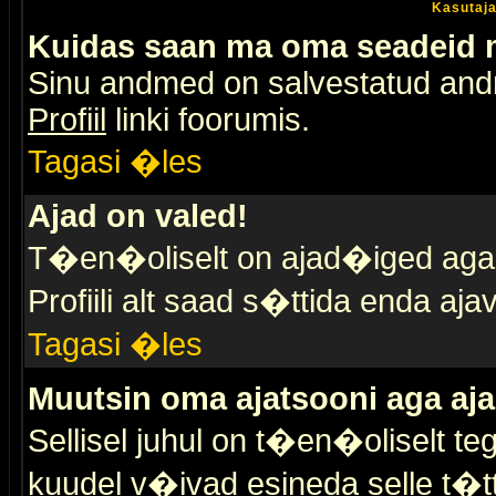
Kasutaja
Kuidas saan ma oma seadeid
Sinu andmed on salvestatud an
Profiil
linki foorumis.
Tagasi �les
Ajad on valed!
T�en�oliselt on ajad�iged aga s
Profiili alt saad s�ttida enda a
Tagasi �les
Muutsin oma ajatsooni aga aja
Sellisel juhul on t�en�oliselt t
kuudel v�ivad esineda selle t�t