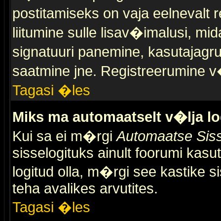
postitamiseks on vaja eelnevalt r
liitumine sulle lisav�imalusi, mid
signatuuri panemine, kasutajagr
saatmine jne. Registreerumine v�
Tagasi �les
Miks ma automaatselt v�lja l
Kui sa ei m�rgi
Automaatse Siss
sisselogituks ainult foorumi kasu
logitud olla, m�rgi see kastike s
teha avalikes arvutites.
Tagasi �les