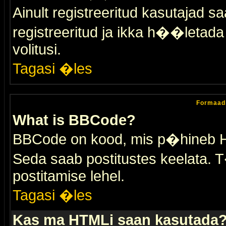
Ainult registreeritud kasutajad 
registreeritud ja ikka h��letada ei
volitusi.
Tagasi �les
Formaad
What is BBCode?
BBCode on kood, mis p�hineb HTM
Seda saab postitustes keelata. T
postitamise lehel.
Tagasi �les
Kas ma HTMLi saan kasutada