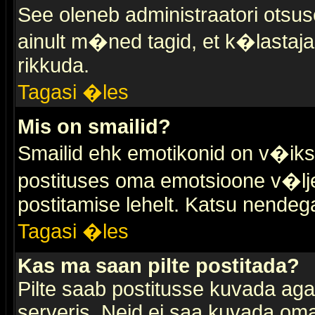
See oleneb administraatori otsuse
ainult m�ned tagid, et k�lastaja
rikkuda.
Tagasi �les
Mis on smailid?
Smailid ehk emotikonid on v�ikse
postituses oma emotsioone v�lje
postitamise lehelt. Katsu nendega 
Tagasi �les
Kas ma saan pilte postitada?
Pilte saab postitusse kuvada ag
serveris. Neid ei saa kuvada oma 