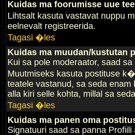
Kuidas ma foorumisse uue te
Lihtsalt kasuta vastavat nuppu mi
eelnevalt registreerida.
Tagasi �les
Kuidas ma muudan/kustutan p
Kui sa pole moderaator, saad sa 
Muutmiseks kasuta postituse k�r
teatele vastanud, sa seda enam k
alla kiri selle kohta, millal sa sed
Tagasi �les
Kuidas ma panen oma postitus
Signatuuri saad sa panna Profiili a