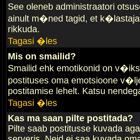
See oleneb administraatori otsuse
ainult m�ned tagid, et k�lastaja
rikkuda.
Tagasi �les
Mis on smailid?
Smailid ehk emotikonid on v�ikse
postituses oma emotsioone v�lje
postitamise lehelt. Katsu nendega 
Tagasi �les
Kas ma saan pilte postitada?
Pilte saab postitusse kuvada ag
serveris. Neid ei saa kuvada oma 