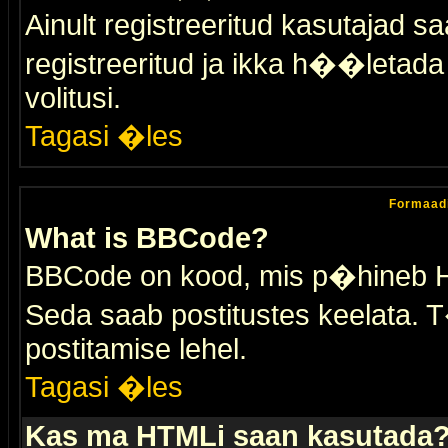
Ainult registreeritud kasutajad 
registreeritud ja ikka h��letada ei
volitusi.
Tagasi �les
Formaad
What is BBCode?
BBCode on kood, mis p�hineb HTM
Seda saab postitustes keelata. T
postitamise lehel.
Tagasi �les
Kas ma HTMLi saan kasutada