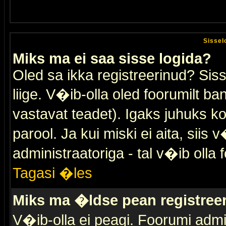
Sissel
Miks ma ei saa sisse logida?
Oled sa ikka registreerinud? Sis
liige. V�ib-olla oled foorumilt ban
vastavat teadet). Igaks juhuks ko
parool. Ja kui miski ei aita, sii
administraatoriga - tal v�ib olla 
Tagasi �les
Miks ma �ldse pean registre
V�ib-olla ei peagi. Foorumi admi