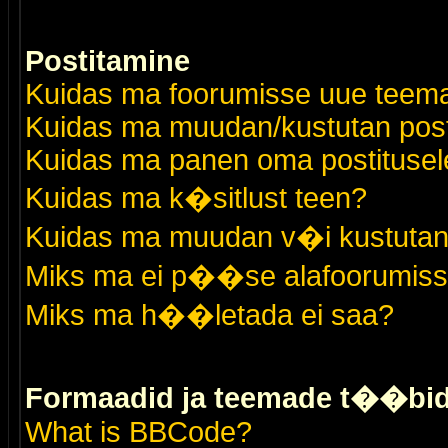
Postitamine
Kuidas ma foorumisse uue teem
Kuidas ma muudan/kustutan post
Kuidas ma panen oma postitusele
Kuidas ma k�sitlust teen?
Kuidas ma muudan v�i kustutan
Miks ma ei p��se alafoorumis
Miks ma h��letada ei saa?
Formaadid ja teemade t��bi
What is BBCode?