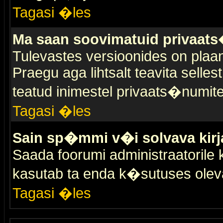
Tagasi �les
Ma saan soovimatuid privaat
Tulevastes versioonides on plaan
Praegu aga lihtsalt teavita selles
teatud inimestel privaats�numit
Tagasi �les
Sain sp�mmi v�i solvava kirj
Saada foorumi administraatorile k
kasutab ta enda k�sutuses olev
Tagasi �les