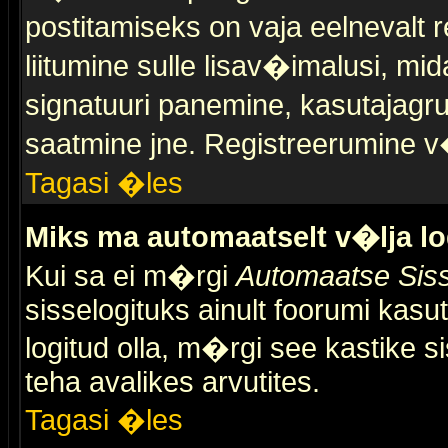
postitamiseks on vaja eelnevalt r
liitumine sulle lisav�imalusi, mid
signatuuri panemine, kasutajagr
saatmine jne. Registreerumine v�
Tagasi �les
Miks ma automaatselt v�lja l
Kui sa ei m�rgi
Automaatse Siss
sisselogituks ainult foorumi kasu
logitud olla, m�rgi see kastike s
teha avalikes arvutites.
Tagasi �les