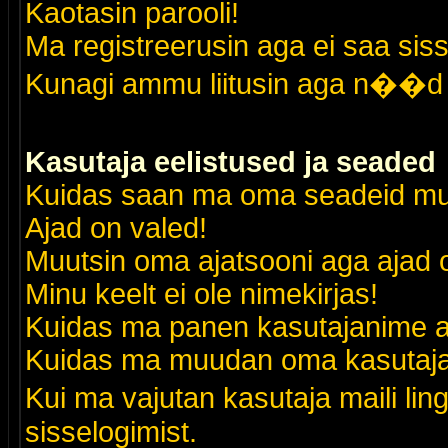
Kaotasin parooli!
Ma registreerusin aga ei saa siss
Kunagi ammu liitusin aga n��d 
Kasutaja eelistused ja seaded
Kuidas saan ma oma seadeid m
Ajad on valed!
Muutsin oma ajatsooni aga ajad o
Minu keelt ei ole nimekirjas!
Kuidas ma panen kasutajanime al
Kuidas ma muudan oma kasutajak
Kui ma vajutan kasutaja maili lin
sisselogimist.