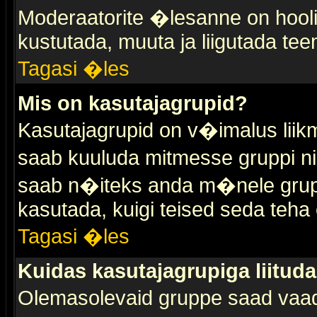
Moderaatorite �lesanne on hooli
kustutada, muuta ja liigutada tee
Tagasi �les
Mis on kasutajagrupid?
Kasutajagrupid on v�imalus liik
saab kuuluda mitmesse gruppi nin
saab n�iteks anda m�nele grup
kasutada, kuigi teised seda teha 
Tagasi �les
Kuidas kasutajagrupiga liitud
Olemasolevaid gruppe saad vaa