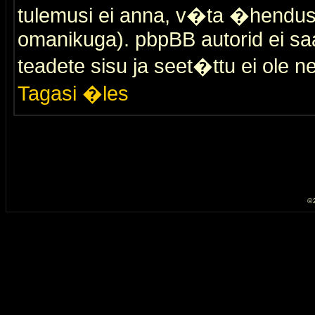
tulemusi ei anna, v�ta �hendus
omanikuga). pbpBB autorid ei saa
teadete sisu ja seet�ttu ei ole n
Tagasi �les
© 