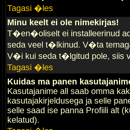
Tagasi �les
Minu keelt ei ole nimekirjas!
T�en�oliselt ei installeerinud ad
seda veel t�lkinud. V�ta temaga 
V�i kui seda t�lgitud pole, siis 
Tagasi �les
Kuidas ma panen kasutajanime 
Kasutajanime all saab omma kaks
kasutajakirjeldusega ja selle pan
selle saad ise panna Profiili alt 
kelatud).