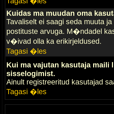
Tagasi �les
Kuidas ma muudan oma kasuta
Tavaliselt ei saagi seda muuta j
postituste arvuga. M�ndadel kas
v�ivad olla ka erikirjeldused.
Tagasi �les
Kui ma vajutan kasutaja maili 
sisselogimist.
Ainult registreeritud kasutajad 
Tagasi �les