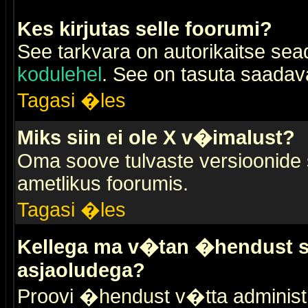
Kes kirjutas selle foorumi?
See tarkvara on autorikaitse sea
kodulehel
. See on tasuta saadaval
Tagasi �les
Miks siin ei ole X v�imalust?
Oma soove tulvaste versioonide
ametlikus foorumis.
Tagasi �les
Kellega ma v�tan �hendust se
asjaoludega?
Proovi �hendust v�tta administr