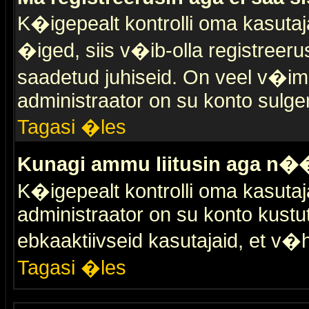
K�igepealt kontrolli oma kasutaja
�iged, siis v�ib-olla registreer
saadetud juhiseid. On veel v�ima
administraator on su konto sulge
Tagasi �les
Kunagi ammu liitusin aga n��
K�igepealt kontrolli oma kasutaj
administraator on su konto kustu
ebkaaktiivseid kasutajaid, et v
Tagasi �les