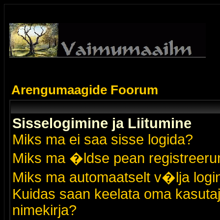
Arengumaagide Foorum
Sisselogimine ja Liitumine
Miks ma ei saa sisse logida?
Miks ma �ldse pean registreer
Miks ma automaatselt v�lja logi
Kuidas saan keelata oma kasutaja
nimekirja?