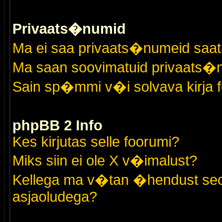
Privaats�numid
Ma ei saa privaats�numeid saat
Ma saan soovimatuid privaats�
Sain sp�mmi v�i solvava kirja 
phpBB 2 Info
Kes kirjutas selle foorumi?
Miks siin ei ole X v�imalust?
Kellega ma v�tan �hendust seo
asjaoludega?