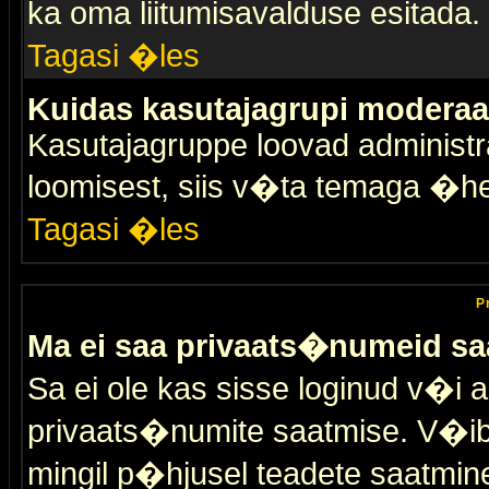
ka oma liitumisavalduse esitada.
Tagasi �les
Kuidas kasutajagrupi moderaa
Kasutajagruppe loovad administra
loomisest, siis v�ta temaga �h
Tagasi �les
P
Ma ei saa privaats�numeid sa
Sa ei ole kas sisse loginud v�i 
privaats�numite saatmise. V�ib ka
mingil p�hjusel teadete saatmin