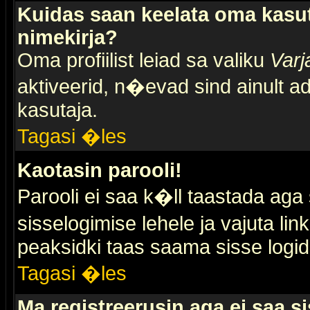
Kuidas saan keelata oma kasut
nimekirja?
Oma profiilist leiad sa valiku
Varj
aktiveerid, n�evad sind ainult ad
kasutaja.
Tagasi �les
Kaotasin parooli!
Parooli ei saa k�ll taastada aga
sisselogimise lehele ja vajuta lin
peaksidki taas saama sisse logid
Tagasi �les
Ma registreerusin aga ei saa si