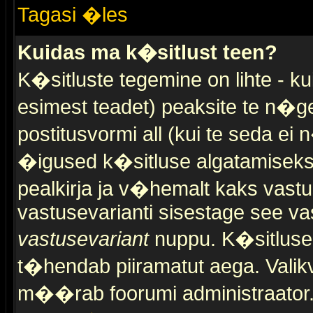
Tagasi �les
Kuidas ma k�sitlust teen?
K�sitluste tegemine on lihte - 
esimest teadet) peaksite te n�g
postitusvormi all (kui te seda ei 
�igused k�sitluse algatamiseks)
pealkirja ja v�hemalt kaks vast
vastusevarianti sisestage see va
vastusevariant
nuppu. K�sitlusel
t�hendab piiramatut aega. Valikva
m��rab foorumi administraator