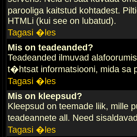
parooliga kaitstud kohtadest. Pi
HTMLi (kui see on lubatud).
Tagasi �les
Mis on teadeanded?
Teadeanded ilmuvad alafoorumis t
t�htsat informatsiooni, mida sa
Tagasi �les
Mis on kleepsud?
Kleepsud on teemade liik, mille 
teadeannete all. Need sisaldavad 
Tagasi �les