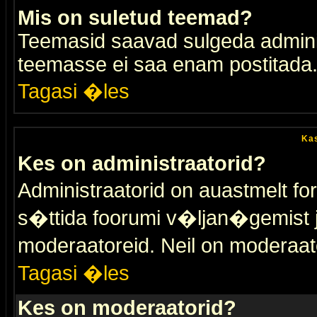
Mis on suletud teemad?
Teemasid saavad sulgeda adminis
teemasse ei saa enam postitada
Tagasi �les
Kas
Kes on administraatorid?
Administraatorid on auastmelt 
s�ttida foorumi v�ljan�gemist
moderaatoreid. Neil on moderaat
Tagasi �les
Kes on moderaatorid?