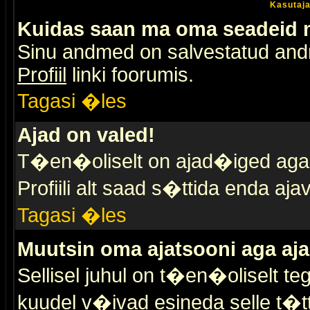
Kasutaja
Kuidas saan ma oma seadeid
Sinu andmed on salvestatud an
Profiil
linki foorumis.
Tagasi �les
Ajad on valed!
T�en�oliselt on ajad�iged aga s
Profiili alt saad s�ttida enda a
Tagasi �les
Muutsin oma ajatsooni aga aja
Sellisel juhul on t�en�oliselt t
kuudel v�ivad esineda selle t�t