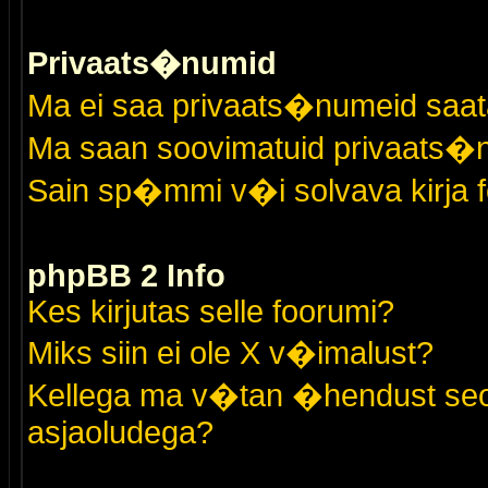
Privaats�numid
Ma ei saa privaats�numeid saat
Ma saan soovimatuid privaats�
Sain sp�mmi v�i solvava kirja 
phpBB 2 Info
Kes kirjutas selle foorumi?
Miks siin ei ole X v�imalust?
Kellega ma v�tan �hendust seo
asjaoludega?