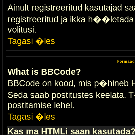
Ainult registreeritud kasutajad 
registreeritud ja ikka h��letada ei
volitusi.
Tagasi �les
Formaad
What is BBCode?
BBCode on kood, mis p�hineb HTM
Seda saab postitustes keelata. T
postitamise lehel.
Tagasi �les
Kas ma HTMLi saan kasutada