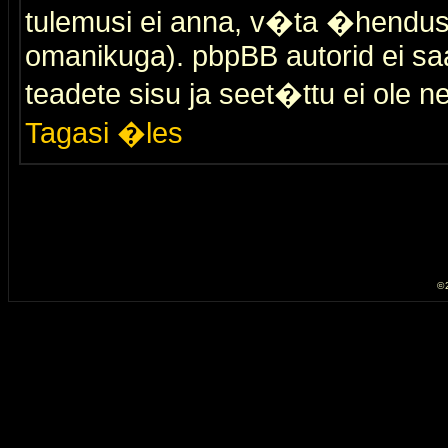
tulemusi ei anna, v�ta �hendus
omanikuga). pbpBB autorid ei saa
teadete sisu ja seet�ttu ei ole n
Tagasi �les
© 