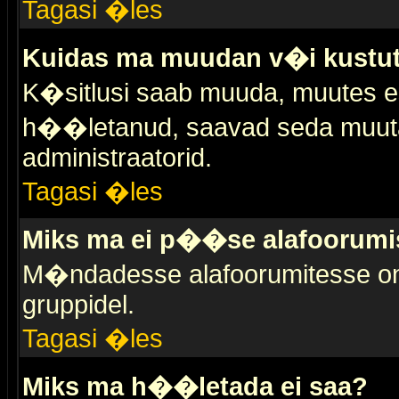
Tagasi �les
Kuidas ma muudan v�i kustut
K�sitlusi saab muuda, muutes esi
h��letanud, saavad seda muuta 
administraatorid.
Tagasi �les
Miks ma ei p��se alafoorumi
M�ndadesse alafoorumitesse on 
gruppidel.
Tagasi �les
Miks ma h��letada ei saa?