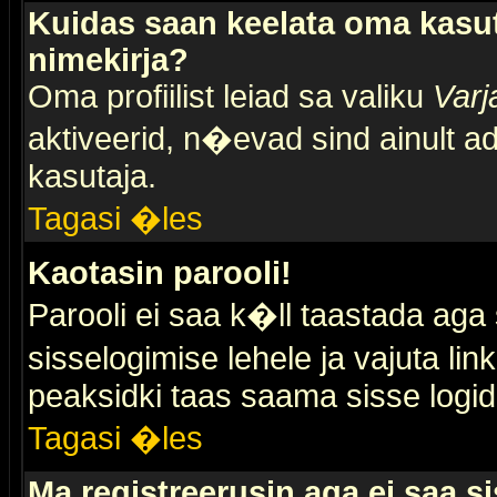
Kuidas saan keelata oma kasut
nimekirja?
Oma profiilist leiad sa valiku
Varj
aktiveerid, n�evad sind ainult ad
kasutaja.
Tagasi �les
Kaotasin parooli!
Parooli ei saa k�ll taastada aga
sisselogimise lehele ja vajuta lin
peaksidki taas saama sisse logid
Tagasi �les
Ma registreerusin aga ei saa si