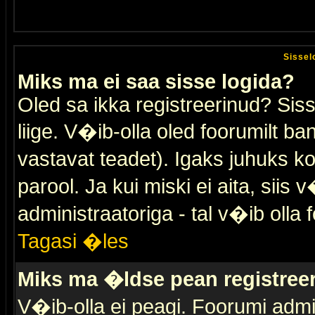
Sissel
Miks ma ei saa sisse logida?
Oled sa ikka registreerinud? Sis
liige. V�ib-olla oled foorumilt ban
vastavat teadet). Igaks juhuks ko
parool. Ja kui miski ei aita, sii
administraatoriga - tal v�ib olla 
Tagasi �les
Miks ma �ldse pean registre
V�ib-olla ei peagi. Foorumi admi