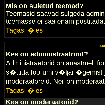
Mis on suletud teemad?
Teemasid saavad sulgeda adminis
teemasse ei saa enam postitada
Tagasi �les
Kas
Kes on administraatorid?
Administraatorid on auastmelt 
s�ttida foorumi v�ljan�gemist
moderaatoreid. Neil on moderaat
Tagasi �les
Kes on moderaatorid?