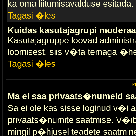
ka oma liitumisavalduse esitada.
Tagasi �les
Kuidas kasutajagrupi moderaa
Kasutajagruppe loovad administra
loomisest, siis v�ta temaga �h
Tagasi �les
P
Ma ei saa privaats�numeid sa
Sa ei ole kas sisse loginud v�i 
privaats�numite saatmise. V�ib ka
mingil p�hjusel teadete saatmin