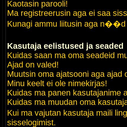
Kaotasin parooli!
Ma registreerusin aga ei saa siss
Kunagi ammu liitusin aga n��d 
Kasutaja eelistused ja seaded
Kuidas saan ma oma seadeid m
Ajad on valed!
Muutsin oma ajatsooni aga ajad o
Minu keelt ei ole nimekirjas!
Kuidas ma panen kasutajanime al
Kuidas ma muudan oma kasutajak
Kui ma vajutan kasutaja maili lin
sisselogimist.