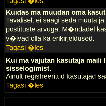
Tagasi �les
Kuidas ma muudan oma kasuta
Tavaliselt ei saagi seda muuta j
postituste arvuga. M�ndadel kas
v�ivad olla ka erikirjeldused.
Tagasi �les
Kui ma vajutan kasutaja maili 
sisselogimist.
Ainult registreeritud kasutajad 
Tagasi �les