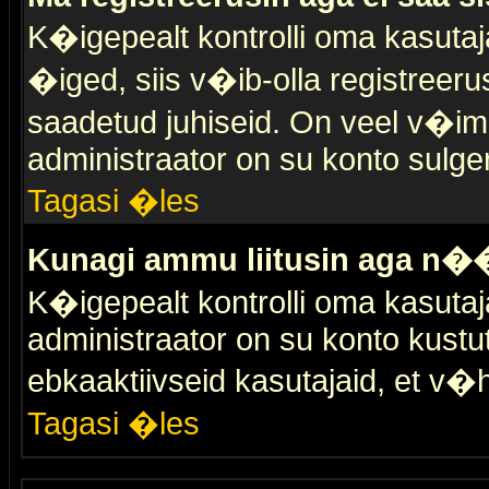
K�igepealt kontrolli oma kasutaja
�iged, siis v�ib-olla registreer
saadetud juhiseid. On veel v�ima
administraator on su konto sulge
Tagasi �les
Kunagi ammu liitusin aga n��
K�igepealt kontrolli oma kasutaj
administraator on su konto kustu
ebkaaktiivseid kasutajaid, et v
Tagasi �les