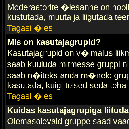
Moderaatorite �lesanne on hooli
kustutada, muuta ja liigutada tee
Tagasi �les
Mis on kasutajagrupid?
Kasutajagrupid on v�imalus liik
saab kuuluda mitmesse gruppi nin
saab n�iteks anda m�nele grup
kasutada, kuigi teised seda teha 
Tagasi �les
Kuidas kasutajagrupiga liitud
Olemasolevaid gruppe saad vaa