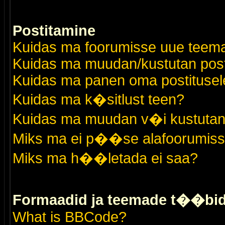
Postitamine
Kuidas ma foorumisse uue teem
Kuidas ma muudan/kustutan post
Kuidas ma panen oma postitusele
Kuidas ma k�sitlust teen?
Kuidas ma muudan v�i kustutan
Miks ma ei p��se alafoorumis
Miks ma h��letada ei saa?
Formaadid ja teemade t��bi
What is BBCode?