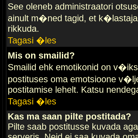
See oleneb administraatori otsuse
ainult m�ned tagid, et k�lastaja
rikkuda.
Tagasi �les
Mis on smailid?
Smailid ehk emotikonid on v�ikse
postituses oma emotsioone v�lje
postitamise lehelt. Katsu nendega 
Tagasi �les
Kas ma saan pilte postitada?
Pilte saab postitusse kuvada ag
serveris. Neid ei saa kuvada oma 