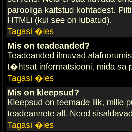
parooliga kaitstud kohtadest. Pi
HTMLi (kui see on lubatud).
Tagasi �les
Mis on teadeanded?
Teadeanded ilmuvad alafoorumis t
t�htsat informatsiooni, mida sa
Tagasi �les
Mis on kleepsud?
Kleepsud on teemade liik, mille 
teadeannete all. Need sisaldavad 
Tagasi �les