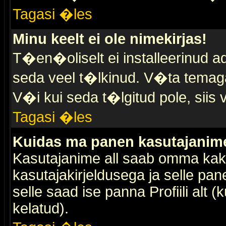
Tagasi �les
Minu keelt ei ole nimekirjas!
T�en�oliselt ei installeerinud ad
seda veel t�lkinud. V�ta temaga 
V�i kui seda t�lgitud pole, siis 
Tagasi �les
Kuidas ma panen kasutajanime 
Kasutajanime all saab omma kaks
kasutajakirjeldusega ja selle pan
selle saad ise panna Profiili alt 
kelatud).