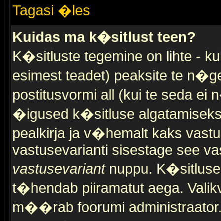
Tagasi �les
Kuidas ma k�sitlust teen?
K�sitluste tegemine on lihte - 
esimest teadet) peaksite te n�g
postitusvormi all (kui te seda ei 
�igused k�sitluse algatamiseks)
pealkirja ja v�hemalt kaks vast
vastusevarianti sisestage see va
vastusevariant
nuppu. K�sitlusel
t�hendab piiramatut aega. Valikva
m��rab foorumi administraator