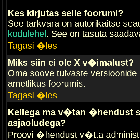
Kes kirjutas selle foorumi?
See tarkvara on autorikaitse sea
kodulehel
. See on tasuta saadaval
Tagasi �les
Miks siin ei ole X v�imalust?
Oma soove tulvaste versioonide
ametlikus foorumis.
Tagasi �les
Kellega ma v�tan �hendust se
asjaoludega?
Proovi �hendust v�tta administr