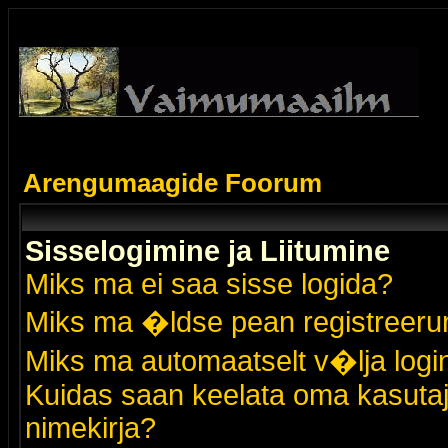
Arengumaagide Foorum
Sisselogimine ja Liitumine
Miks ma ei saa sisse logida?
Miks ma �ldse pean registreer
Miks ma automaatselt v�lja logi
Kuidas saan keelata oma kasutaja
nimekirja?