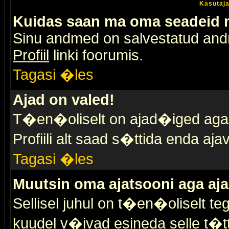
Kasutaja
Kuidas saan ma oma seadeid
Sinu andmed on salvestatud an
Profiil
linki foorumis.
Tagasi �les
Ajad on valed!
T�en�oliselt on ajad�iged aga s
Profiili alt saad s�ttida enda a
Tagasi �les
Muutsin oma ajatsooni aga aja
Sellisel juhul on t�en�oliselt t
kuudel v�ivad esineda selle t�t