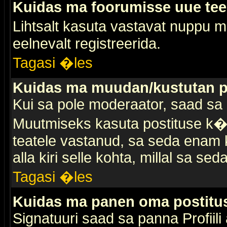
Kuidas ma foorumisse uue te
Lihtsalt kasuta vastavat nuppu mi
eelnevalt registreerida.
Tagasi �les
Kuidas ma muudan/kustutan p
Kui sa pole moderaator, saad sa 
Muutmiseks kasuta postituse k�r
teatele vastanud, sa seda enam k
alla kiri selle kohta, millal sa sed
Tagasi �les
Kuidas ma panen oma postitus
Signatuuri saad sa panna Profiili a