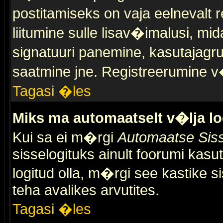
postitamiseks on vaja eelnevalt r
liitumine sulle lisav�imalusi, mid
signatuuri panemine, kasutajagr
saatmine jne. Registreerumine v�
Tagasi �les
Miks ma automaatselt v�lja l
Kui sa ei m�rgi
Automaatse Siss
sisselogituks ainult foorumi kasu
logitud olla, m�rgi see kastike s
teha avalikes arvutites.
Tagasi �les