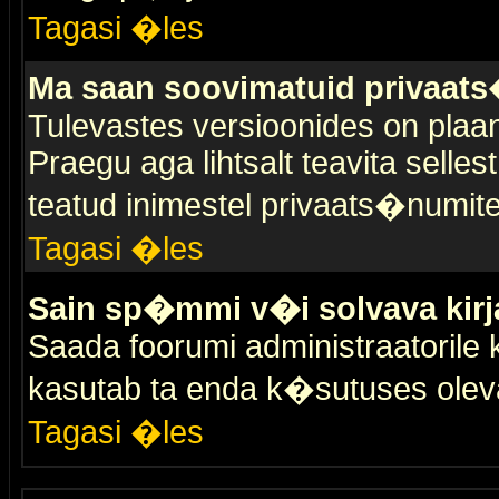
Tagasi �les
Ma saan soovimatuid privaat
Tulevastes versioonides on plaan
Praegu aga lihtsalt teavita selles
teatud inimestel privaats�numit
Tagasi �les
Sain sp�mmi v�i solvava kirj
Saada foorumi administraatorile k
kasutab ta enda k�sutuses olev
Tagasi �les