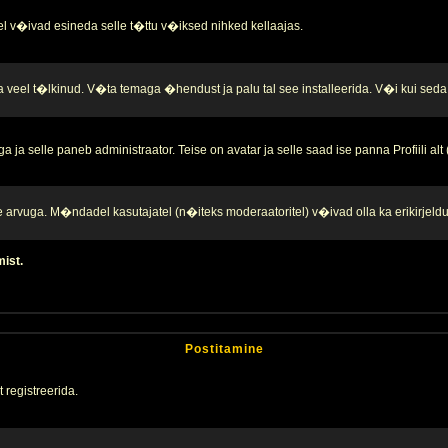
l v�ivad esineda selle t�ttu v�iksed nihked kellaajas.
a veel t�lkinud. V�ta temaga �hendust ja palu tal see installeerida. V�i kui seda 
ja selle paneb administraator. Teise on avatar ja selle saad ise panna Profiili alt
te arvuga. M�ndadel kasutajatel (n�iteks moderaatoritel) v�ivad olla ka erikirjeld
mist.
Postitamine
 registreerida.