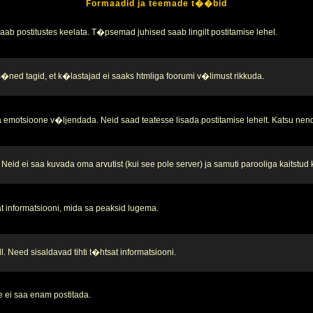
Formaadid ja teemade t��bid
b postitustes keelata. T�psemad juhised saab lingilt postitamise lehel.
 m�ned tagid, et k�lastajad ei saaks htmliga foorumi v�limust rikkuda.
 emotsioone v�ljendada. Neid saad teatesse lisada postitamise lehelt. Katsu nend
Neid ei saa kuvada oma arvutist (kui see pole server) ja samuti parooliga kaitstud
t informatsiooni, mida sa peaksid lugema.
. Need sisaldavad tihti t�htsat informatsiooni.
 ei saa enam postitada.