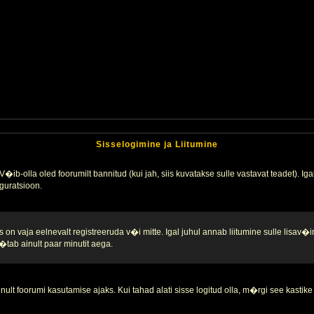
Sisselogimine ja Liitumine
�ib-olla oled foorumilt bannitud (kui jah, siis kuvatakse sulle vastavat teadet). Igak
guratsioon.
 on vaja eelnevalt registreeruda v�i mitte. Igal juhul annab liitumine sulle lisav�i
tab ainult paar minutit aega.
nult foorumi kasutamise ajaks. Kui tahad alati sisse logitud olla, m�rgi see kastike 