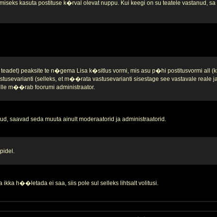
iseks kasuta postituse k�rval olevat nuppu. Kui keegi on su teatele vastanud, sa se
teadet) peaksite te n�gema Lisa k�sitlus vormi, mis asu p�hi postitusvormi all (k
stusevarianti (selleks, et m��rata vastusevarianti sisestage see vastavale reale 
 selle m��rab foorumi administraator.
d, saavad seda muuta ainult moderaatorid ja administraatorid.
pidel.
ikka h��letada ei saa, siis pole sul selleks lihtsalt volitusi.