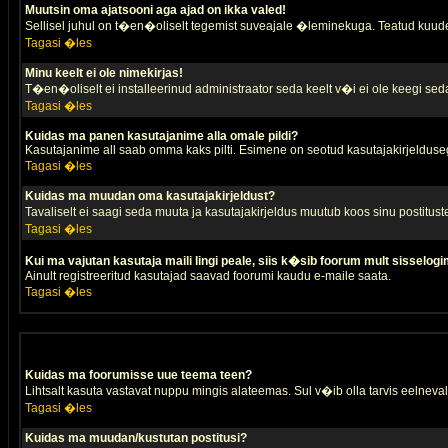
Muutsin oma ajatsooni aga ajad on ikka valed!
Sellisel juhul on t�en�oliselt tegemist suveajale �leminekuga. Teatud kuude
Tagasi �les
Minu keelt ei ole nimekirjas!
T�en�oliselt ei installeerinud administraator seda keelt v�i ei ole keegi sed
Tagasi �les
Kuidas ma panen kasutajanime alla omale pildi?
Kasutajanime all saab omma kaks pilti. Esimene on seotud kasutajakirjeldusega 
Tagasi �les
Kuidas ma muudan oma kasutajakirjeldust?
Tavaliselt ei saagi seda muuta ja kasutajakirjeldus muutub koos sinu postitus
Tagasi �les
Kui ma vajutan kasutaja maili lingi peale, siis k�sib foorum mult sisselogi
Ainult registreeritud kasutajad saavad foorumi kaudu e-maile saata.
Tagasi �les
Kuidas ma foorumisse uue teema teen?
Lihtsalt kasuta vastavat nuppu mingis alateemas. Sul v�ib olla tarvis eelnevalt
Tagasi �les
Kuidas ma muudan/kustutan postitusi?