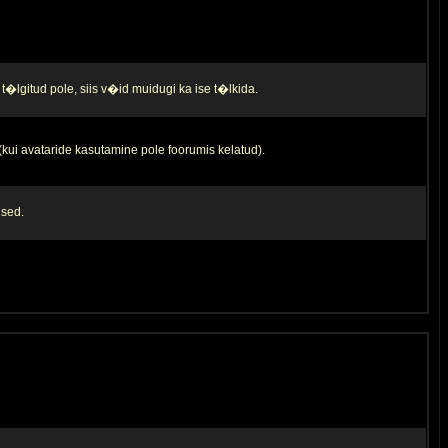
t�lgitud pole, siis v�id muidugi ka ise t�lkida.
 (kui avataride kasutamine pole foorumis kelatud).
used.