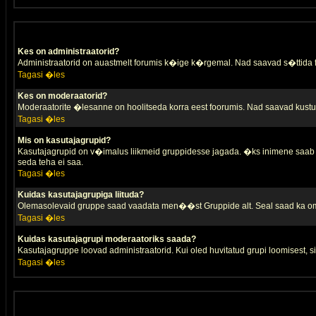
Kes on administraatorid?
Administraatorid on auastmelt forumis k�ige k�rgemal. Nad saavad s�ttida
Tagasi �les
Kes on moderaatorid?
Moderaatorite �lesanne on hoolitseda korra eest foorumis. Nad saavad kustut
Tagasi �les
Mis on kasutajagrupid?
Kasutajagrupid on v�imalus liikmeid gruppidesse jagada. �ks inimene saab 
seda teha ei saa.
Tagasi �les
Kuidas kasutajagrupiga liituda?
Olemasolevaid gruppe saad vaadata men��st Gruppide alt. Seal saad ka oma 
Tagasi �les
Kuidas kasutajagrupi moderaatoriks saada?
Kasutajagruppe loovad administraatorid. Kui oled huvitatud grupi loomisest,
Tagasi �les