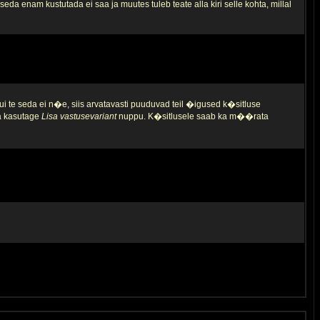
da enam kustutada ei saa ja muutes tuleb teate alla kiri selle kohta, millal
ui te seda ei n�e, siis arvatavasti puuduvad teil �igused k�sitluse
ja kasutage
Lisa vastusevariant
nuppu. K�sitlusele saab ka m��rata