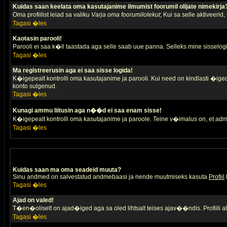
Kuidas saan keelata oma kasutajanime ilmumist foorumil olijate nimekirja
Oma profiilist leiad sa valiku
Varja oma foorumilolekut
; Kui sa selle aktiveerid
Tagasi �les
Kaotasin parooli!
Parooli ei saa k�ll taastada aga selle saab uue panna. Selleks mine sisselogim
Tagasi �les
Ma registreerusin aga ei saa sisse logida!
K�igepealt kontrolli oma kasutajanime ja parooli. Kui need on kindlasti �iged,
konto sulgenud.
Tagasi �les
Kunagi ammu liitusin aga n��d ei saa enam sisse!
K�igepealt kontrolli oma kasutajanime ja paroole. Teine v�imalus on, et adm
Tagasi �les
Kuidas saan ma oma seadeid muuta?
Sinu andmed on salvestatud andmebaasi ja nende muutmiseks kasuta
Profiil
Tagasi �les
Ajad on valed!
T�en�oliselt on ajad�iged aga sa oled lihtsalt teises ajav��ndis. Profiili 
Tagasi �les