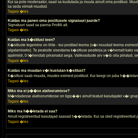
Kui sa pole moderaator, saad sa kustutada ja muuta ainult oma postitusi. Muutm
sa seda viimati muutsid.
Tagasi �les
Kuidas ma panen oma postitusele signatuuri juurde?
Signatuuri saad sa panna Profiili alt.
Tagasi �les
Kuidas ma k�sitlust teen?
K�sitluste tegemine on lihte - kui postitad teema (v�i muudad teema esimest 
algatamiseks). Te peaksite sisestama k�sitluse pealkirja ja v�hemalt kaks va
ajalimiidi, 0 t�hendab piiramatut aega. Valikvastuste arv v�ib olla piiratud,
Tagasi �les
Kuidas ma muudan v�i kustutan k�sitlust?
K�sitlusi saab muuda, muutes esimest postitust. Kui keegi on juba h��letanu
Tagasi �les
Miks ma ei p��se alafoorumisse?
M�ndadesse alafoorumitesse on ligip��s ainult teatud kasutajatel v�i grup
Tagasi �les
Miks ma h��letada ei saa?
Ainult registreeritud kasutajad saavad h��letada. Kui sa oled registreeritud ja 
Tagasi �les