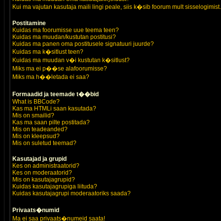
Kui ma vajutan kasutaja maili lingi peale, siis k�sib foorum mult sisselogimist.
Postitamine
Kuidas ma foorumisse uue teema teen?
Kuidas ma muudan/kustutan postitusi?
Kuidas ma panen oma postitusele signatuuri juurde?
Kuidas ma k�sitlust teen?
Kuidas ma muudan v�i kustutan k�sitlust?
Miks ma ei p��se alafoorumisse?
Miks ma h��letada ei saa?
Formaadid ja teemade t��bid
What is BBCode?
Kas ma HTMLi saan kasutada?
Mis on smailid?
Kas ma saan pilte postitada?
Mis on teadeanded?
Mis on kleepsud?
Mis on suletud teemad?
Kasutajad ja grupid
Kes on administraatorid?
Kes on moderaatorid?
Mis on kasutajagrupid?
Kuidas kasutajagrupiga liituda?
Kuidas kasutajagrupi moderaatoriks saada?
Privaats�numid
Ma ei saa privaats�numeid saata!