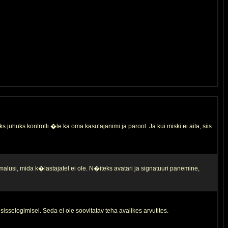
s juhuks kontrolli �le ka oma kasutajanimi ja parool. Ja kui miski ei aita, siis
malusi, mida k�lastajatel ei ole. N�iteks avatari ja signatuuri panemine,
sisselogimisel. Seda ei ole soovitatav teha avalikes arvutites.