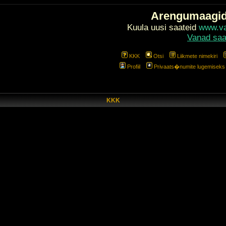
Arengumaagi
Kuula uusi saateid
www.val
Vanad saa
KKK
Otsi
Liikmete nimekiri
Profiil
Privaats�numite lugemiseks l
KKK