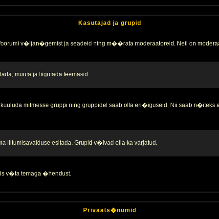
Kasutajad ja grupid
 foorumi v�ljan�gemist ja seadeid ning m��rata moderaatoreid. Neil on moderaa
ada, muuta ja liigutada teemasid.
kuuluda mitmesse gruppi ning gruppidel saab olla eri�iguseid. Nii saab n�iteks
liitumisavalduse esitada. Grupid v�ivad olla ka varjatud.
 siis v�ta temaga �hendust.
Privaats�numid