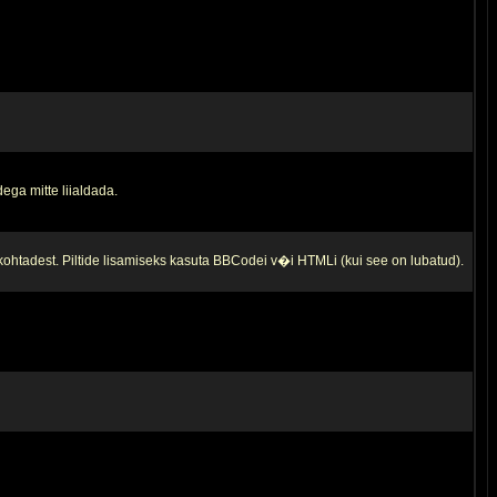
ega mitte liialdada.
 kohtadest. Piltide lisamiseks kasuta BBCodei v�i HTMLi (kui see on lubatud).