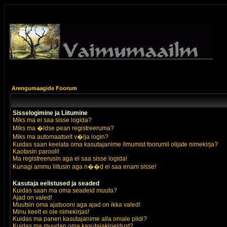
Arengumaagide Foorum
Sisselogimine ja Liitumine
Miks ma ei saa sisse logida?
Miks ma �ldse pean registreeruma?
Miks ma automaatselt v�lja login?
Kuidas saan keelata oma kasutajanime ilmumist foorumil olijate nimekirja?
Kaotasin parooli!
Ma registreerusin aga ei saa sisse logida!
Kunagi ammu liitusin aga n��d ei saa enam sisse!
Kasutaja eelistused ja seaded
Kuidas saan ma oma seadeid muuta?
Ajad on valed!
Muutsin oma ajatsooni aga ajad on ikka valed!
Minu keelt ei ole nimekirjas!
Kuidas ma panen kasutajanime alla omale pildi?
Kuidas ma muudan oma kasutajakirjeldust?