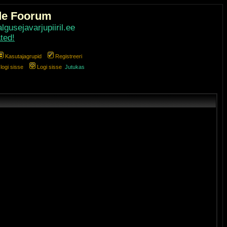
de Foorum
gusejavarjupiiril.ee
ted!
Kasutajagrupid
Registreeri
ogi sisse
Logi sisse
Jutukas