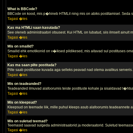
What is BBCode?
BBCode on kood, mis p�hineb HTMLil ning mis on abiks postitamisel. Seda saa
Tagasi �les
Kas ma HTMLi saan kasutada?
See oleneb administraatori otsusest. Kui HTML on lubatud, siis ilmselt ainult
Tagasi �les
Mis on smailid?
Smailid ehk emotikonid on v�iksed pildikesed, mis aitavad sul postituses oma
Tagasi �les
Kas ma saan pilte postitada?
Pilte saab postitusse kuvada aga selleks peavad nad olema avalikus serveris. 
Tagasi �les
Mis on teadeanded?
Teadeanded ilmuvad alafoorumis teiste postituste kohale ja sisaldavad t�htsa
Tagasi �les
Mis on kleepsud?
Kleepsud on teemade liik, mille puhul kleeps asub alafoorumis teadeannete all
Tagasi �les
Mis on suletud teemad?
Teemasid saavad sulgeda administraatorid ja moderaatorid. Suletud teemasse
Tagasi �les