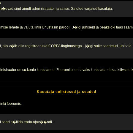
?
, n�evad sind ainult administraator ja sa ise. Sa oled varjatud kasutaja.
ise lehele ja vajuta linki
Unustasin parooli
. J�lgi juhiseid ja peaksidki taas saam
 siis v�ib-olla registreerusid COPPA tingimustega - j�lgi sulle saadetud juhiseid.
inistraator on su konto kustutanud. Foorumitel on tavaks kustutada ebkaaktiivsei
Kasutaja eelistused ja seaded
linki foorumis.
alt saad s�ttida enda ajav��ndi.