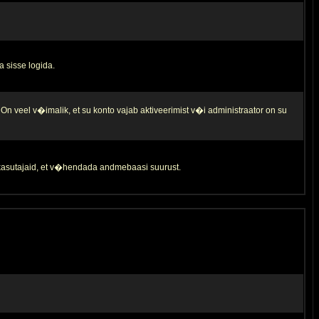
a sisse logida.
 On veel v�imalik, et su konto vajab aktiveerimist v�i administraator on su
d kasutajaid, et v�hendada andmebaasi suurust.