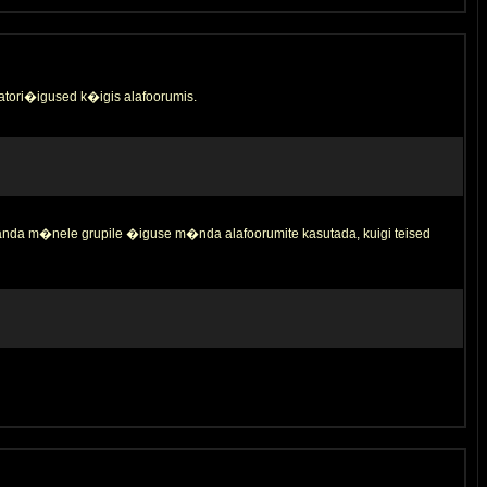
tori�igused k�igis alafoorumis.
 anda m�nele grupile �iguse m�nda alafoorumite kasutada, kuigi teised