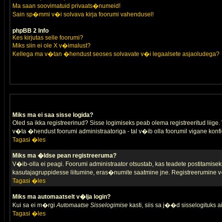
Ma saan soovimatuid privaats�numeid!
Sain sp�mmi v�i solvava kirja foorumi vahendusel!
phpBB 2 Info
Kes kirjutas selle foorumi?
Miks siin ei ole X v�imalust?
Kellega ma v�tan �hendust seoses solvavate v�i legaalsete asjaoludega?
Miks ma ei saa sisse logida?
Oled sa ikka registreerinud? Sisse logimiseks peab olema registreeritud liige. V
v�ta �hendust foorumi administraatoriga - tal v�ib olla foorumil vigane konfi
Tagasi �les
Miks ma �ldse pean registreeruma?
V�ib-olla ei peagi. Foorumi administraator otsustab, kas teadete postitamiseks
kasutajagruppidesse liitumine, eras�numite saatmine jne. Registreerumine v�
Tagasi �les
Miks ma automaatselt v�lja login?
Kui sa ei m�rgi
Automaatse Sisselogimise
kasti, siis sa j��d sisselogituks ai
Tagasi �les