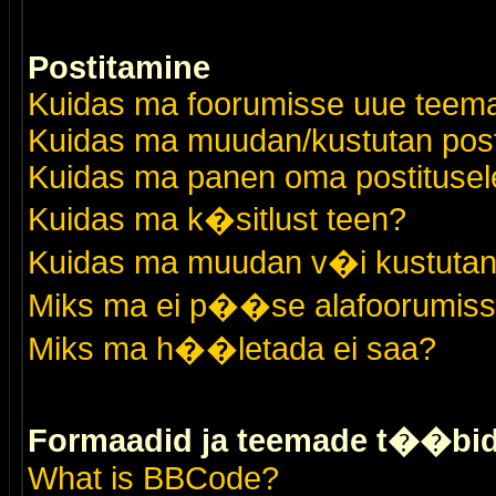
Postitamine
Kuidas ma foorumisse uue teem
Kuidas ma muudan/kustutan post
Kuidas ma panen oma postitusele
Kuidas ma k�sitlust teen?
Kuidas ma muudan v�i kustutan
Miks ma ei p��se alafoorumis
Miks ma h��letada ei saa?
Formaadid ja teemade t��bi
What is BBCode?