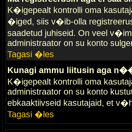
K�igepealt kontrolli oma kasutaja
�iged, siis v�ib-olla registreer
saadetud juhiseid. On veel v�ima
administraator on su konto sulge
Tagasi �les
Kunagi ammu liitusin aga n��
K�igepealt kontrolli oma kasutaj
administraator on su konto kustu
ebkaaktiivseid kasutajaid, et v
Tagasi �les