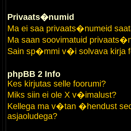
Privaats�numid
Ma ei saa privaats�numeid saat
Ma saan soovimatuid privaats�
Sain sp�mmi v�i solvava kirja 
phpBB 2 Info
Kes kirjutas selle foorumi?
Miks siin ei ole X v�imalust?
Kellega ma v�tan �hendust seo
asjaoludega?