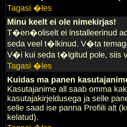
Tagasi �les
Minu keelt ei ole nimekirjas!
T�en�oliselt ei installeerinud ad
seda veel t�lkinud. V�ta temaga 
V�i kui seda t�lgitud pole, siis 
Tagasi �les
Kuidas ma panen kasutajanime 
Kasutajanime all saab omma kaks
kasutajakirjeldusega ja selle pan
selle saad ise panna Profiili alt 
kelatud).