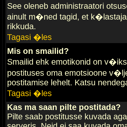
See oleneb administraatori otsuse
ainult m�ned tagid, et k�lastaja
rikkuda.
Tagasi �les
Mis on smailid?
Smailid ehk emotikonid on v�ikse
postituses oma emotsioone v�lje
postitamise lehelt. Katsu nendega 
Tagasi �les
Kas ma saan pilte postitada?
Pilte saab postitusse kuvada ag
serveris. Neid ei saa kuvada oma 