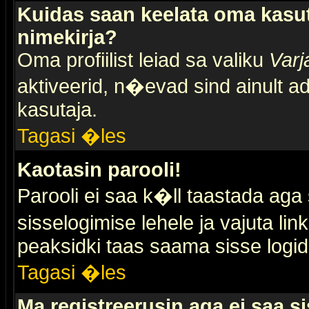
Kuidas saan keelata oma kasut
nimekirja?
Oma profiilist leiad sa valiku
Varj
aktiveerid, n�evad sind ainult ad
kasutaja.
Tagasi �les
Kaotasin parooli!
Parooli ei saa k�ll taastada aga
sisselogimise lehele ja vajuta lin
peaksidki taas saama sisse logid
Tagasi �les
Ma registreerusin aga ei saa si