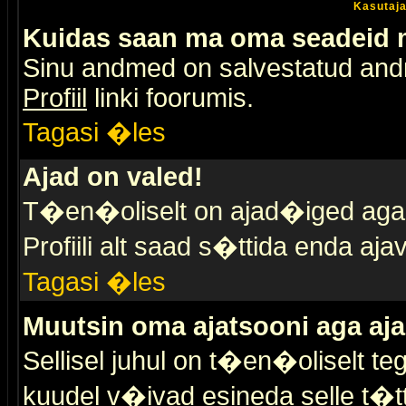
Kasutaja
Kuidas saan ma oma seadeid
Sinu andmed on salvestatud an
Profiil
linki foorumis.
Tagasi �les
Ajad on valed!
T�en�oliselt on ajad�iged aga s
Profiili alt saad s�ttida enda a
Tagasi �les
Muutsin oma ajatsooni aga aja
Sellisel juhul on t�en�oliselt t
kuudel v�ivad esineda selle t�t