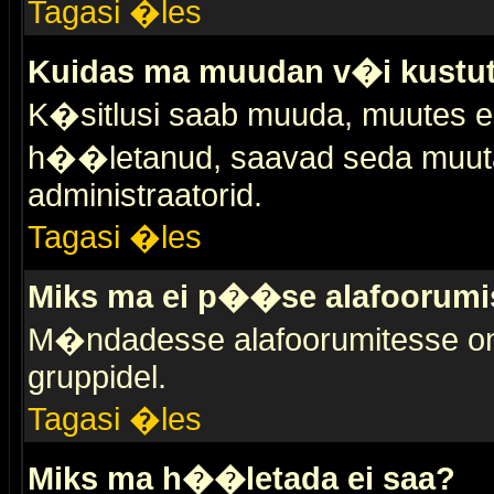
Tagasi �les
Kuidas ma muudan v�i kustut
K�sitlusi saab muuda, muutes esi
h��letanud, saavad seda muuta 
administraatorid.
Tagasi �les
Miks ma ei p��se alafoorumi
M�ndadesse alafoorumitesse on 
gruppidel.
Tagasi �les
Miks ma h��letada ei saa?