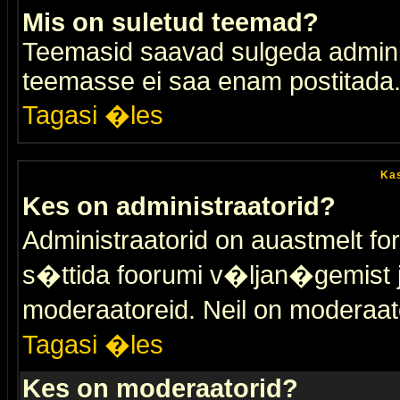
Mis on suletud teemad?
Teemasid saavad sulgeda adminis
teemasse ei saa enam postitada
Tagasi �les
Kas
Kes on administraatorid?
Administraatorid on auastmelt 
s�ttida foorumi v�ljan�gemist
moderaatoreid. Neil on moderaat
Tagasi �les
Kes on moderaatorid?