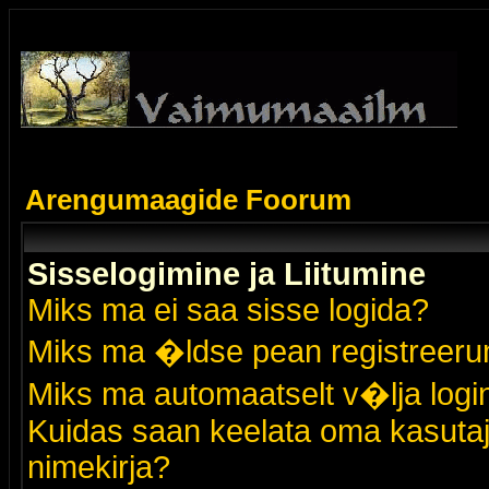
Arengumaagide Foorum
Sisselogimine ja Liitumine
Miks ma ei saa sisse logida?
Miks ma �ldse pean registreer
Miks ma automaatselt v�lja logi
Kuidas saan keelata oma kasutaja
nimekirja?