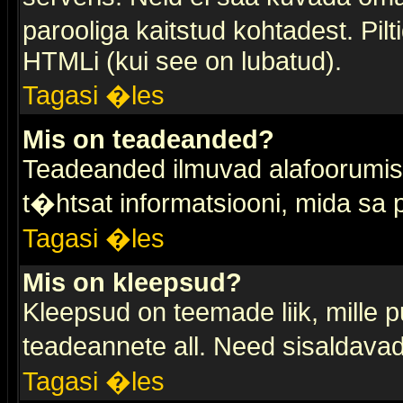
parooliga kaitstud kohtadest. Pi
HTMLi (kui see on lubatud).
Tagasi �les
Mis on teadeanded?
Teadeanded ilmuvad alafoorumis t
t�htsat informatsiooni, mida sa
Tagasi �les
Mis on kleepsud?
Kleepsud on teemade liik, mille 
teadeannete all. Need sisaldavad 
Tagasi �les