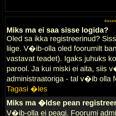
Sissel
Miks ma ei saa sisse logida?
Oled sa ikka registreerinud? Sis
liige. V�ib-olla oled foorumilt ban
vastavat teadet). Igaks juhuks ko
parool. Ja kui miski ei aita, sii
administraatoriga - tal v�ib olla 
Tagasi �les
Miks ma �ldse pean registre
V�ib-olla ei peagi. Foorumi admi