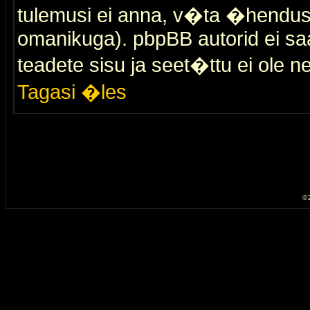
tulemusi ei anna, v�ta �hendus
omanikuga). pbpBB autorid ei saa
teadete sisu ja seet�ttu ei ole n
Tagasi �les
© 