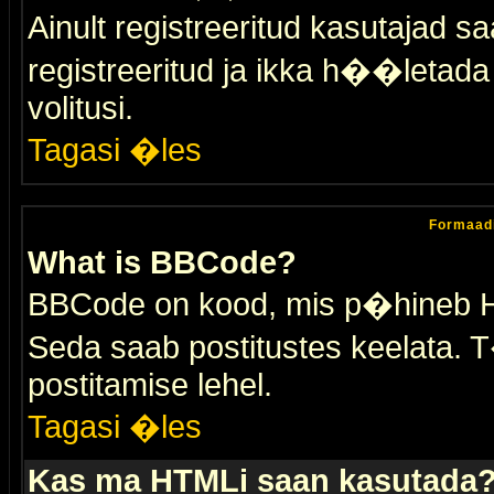
Ainult registreeritud kasutajad 
registreeritud ja ikka h��letada ei
volitusi.
Tagasi �les
Formaad
What is BBCode?
BBCode on kood, mis p�hineb HTM
Seda saab postitustes keelata. T
postitamise lehel.
Tagasi �les
Kas ma HTMLi saan kasutada