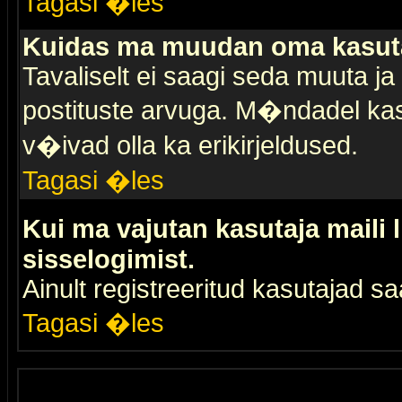
Tagasi �les
Kuidas ma muudan oma kasuta
Tavaliselt ei saagi seda muuta j
postituste arvuga. M�ndadel kas
v�ivad olla ka erikirjeldused.
Tagasi �les
Kui ma vajutan kasutaja maili 
sisselogimist.
Ainult registreeritud kasutajad 
Tagasi �les