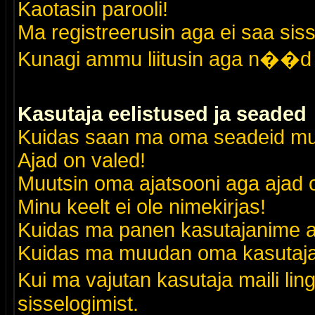
Kaotasin parooli!
Ma registreerusin aga ei saa siss
Kunagi ammu liitusin aga n��d 
Kasutaja eelistused ja seaded
Kuidas saan ma oma seadeid m
Ajad on valed!
Muutsin oma ajatsooni aga ajad o
Minu keelt ei ole nimekirjas!
Kuidas ma panen kasutajanime al
Kuidas ma muudan oma kasutajak
Kui ma vajutan kasutaja maili lin
sisselogimist.