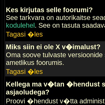
Kes kirjutas selle foorumi?
See tarkvara on autorikaitse sea
kodulehel
. See on tasuta saadaval
Tagasi �les
Miks siin ei ole X v�imalust?
Oma soove tulvaste versioonide
ametlikus foorumis.
Tagasi �les
Kellega ma v�tan �hendust se
asjaoludega?
Proovi �hendust v�tta administr