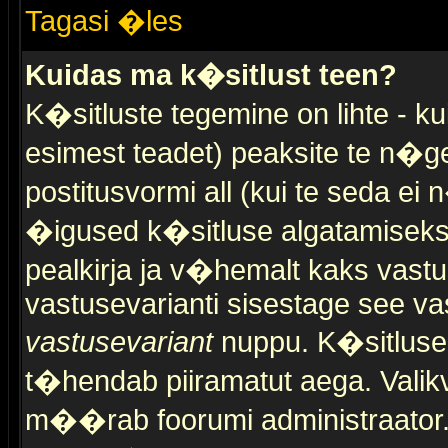
Tagasi �les
Kuidas ma k�sitlust teen?
K�sitluste tegemine on lihte - 
esimest teadet) peaksite te n�g
postitusvormi all (kui te seda ei 
�igused k�sitluse algatamiseks)
pealkirja ja v�hemalt kaks vast
vastusevarianti sisestage see va
vastusevariant
nuppu. K�sitlusel
t�hendab piiramatut aega. Valikva
m��rab foorumi administraator