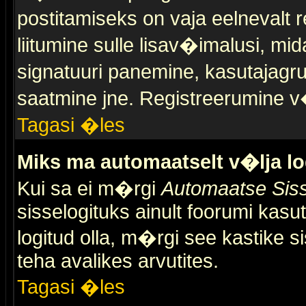
postitamiseks on vaja eelnevalt r
liitumine sulle lisav�imalusi, mid
signatuuri panemine, kasutajagr
saatmine jne. Registreerumine v�
Tagasi �les
Miks ma automaatselt v�lja l
Kui sa ei m�rgi
Automaatse Siss
sisselogituks ainult foorumi kasu
logitud olla, m�rgi see kastike s
teha avalikes arvutites.
Tagasi �les