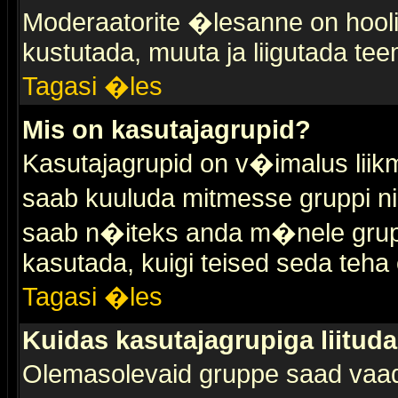
Moderaatorite �lesanne on hooli
kustutada, muuta ja liigutada tee
Tagasi �les
Mis on kasutajagrupid?
Kasutajagrupid on v�imalus liik
saab kuuluda mitmesse gruppi nin
saab n�iteks anda m�nele grup
kasutada, kuigi teised seda teha 
Tagasi �les
Kuidas kasutajagrupiga liitud
Olemasolevaid gruppe saad vaa