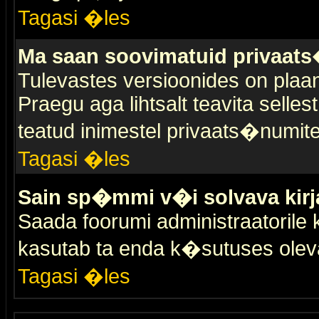
Tagasi �les
Ma saan soovimatuid privaat
Tulevastes versioonides on plaan
Praegu aga lihtsalt teavita selles
teatud inimestel privaats�numit
Tagasi �les
Sain sp�mmi v�i solvava kirj
Saada foorumi administraatorile k
kasutab ta enda k�sutuses olev
Tagasi �les