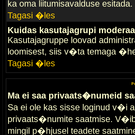
ka oma liitumisavalduse esitada.
Tagasi �les
Kuidas kasutajagrupi moderaa
Kasutajagruppe loovad administra
loomisest, siis v�ta temaga �h
Tagasi �les
P
Ma ei saa privaats�numeid sa
Sa ei ole kas sisse loginud v�i 
privaats�numite saatmise. V�ib ka
mingil p�hjusel teadete saatmin