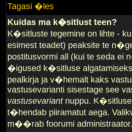
Tagasi �les
Kuidas ma k�sitlust teen?
K�sitluste tegemine on lihte - 
esimest teadet) peaksite te n�g
postitusvormi all (kui te seda ei 
�igused k�sitluse algatamiseks)
pealkirja ja v�hemalt kaks vast
vastusevarianti sisestage see va
vastusevariant
nuppu. K�sitlusel
t�hendab piiramatut aega. Valikva
m��rab foorumi administraator