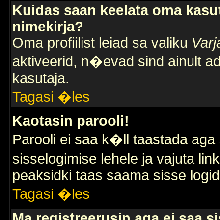
Kuidas saan keelata oma kasut
nimekirja?
Oma profiilist leiad sa valiku
Varj
aktiveerid, n�evad sind ainult ad
kasutaja.
Tagasi �les
Kaotasin parooli!
Parooli ei saa k�ll taastada aga
sisselogimise lehele ja vajuta lin
peaksidki taas saama sisse logid
Tagasi �les
Ma registreerusin aga ei saa si