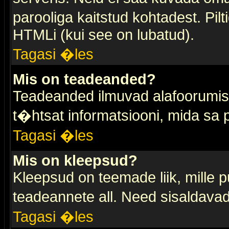
parooliga kaitstud kohtadest. Pi
HTMLi (kui see on lubatud).
Tagasi �les
Mis on teadeanded?
Teadeanded ilmuvad alafoorumis t
t�htsat informatsiooni, mida sa
Tagasi �les
Mis on kleepsud?
Kleepsud on teemade liik, mille 
teadeannete all. Need sisaldavad 
Tagasi �les