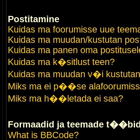
Postitamine
Kuidas ma foorumisse uue teem
Kuidas ma muudan/kustutan post
Kuidas ma panen oma postitusele
Kuidas ma k�sitlust teen?
Kuidas ma muudan v�i kustutan
Miks ma ei p��se alafoorumis
Miks ma h��letada ei saa?
Formaadid ja teemade t��bi
What is BBCode?