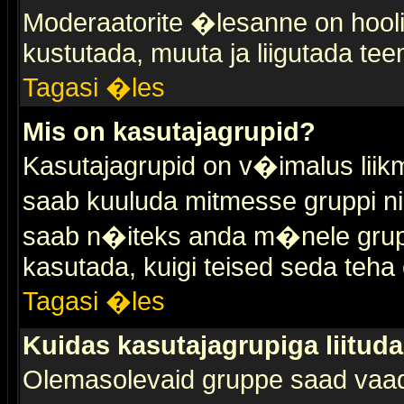
Moderaatorite �lesanne on hooli
kustutada, muuta ja liigutada tee
Tagasi �les
Mis on kasutajagrupid?
Kasutajagrupid on v�imalus liik
saab kuuluda mitmesse gruppi nin
saab n�iteks anda m�nele grup
kasutada, kuigi teised seda teha 
Tagasi �les
Kuidas kasutajagrupiga liitud
Olemasolevaid gruppe saad vaa