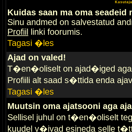
Kasutaja
Kuidas saan ma oma seadeid
Sinu andmed on salvestatud an
Profiil
linki foorumis.
Tagasi �les
Ajad on valed!
T�en�oliselt on ajad�iged aga s
Profiili alt saad s�ttida enda a
Tagasi �les
Muutsin oma ajatsooni aga aja
Sellisel juhul on t�en�oliselt t
kuudel v�ivad esineda selle t�t