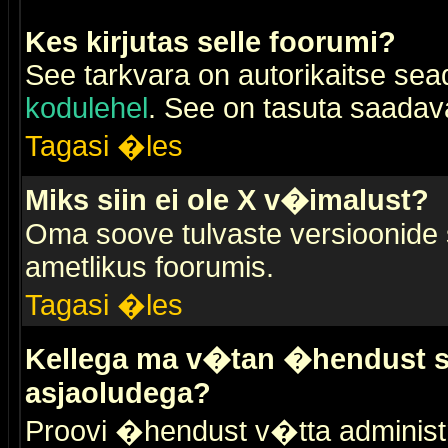
Kes kirjutas selle foorumi?
See tarkvara on autorikaitse sea
kodulehel
. See on tasuta saadaval
Tagasi �les
Miks siin ei ole X v�imalust?
Oma soove tulvaste versioonide
ametlikus foorumis.
Tagasi �les
Kellega ma v�tan �hendust se
asjaoludega?
Proovi �hendust v�tta administr