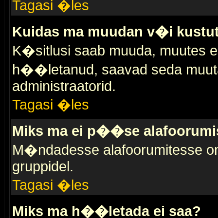
Tagasi �les
Kuidas ma muudan v�i kustut
K�sitlusi saab muuda, muutes esi
h��letanud, saavad seda muuta 
administraatorid.
Tagasi �les
Miks ma ei p��se alafoorumi
M�ndadesse alafoorumitesse on 
gruppidel.
Tagasi �les
Miks ma h��letada ei saa?