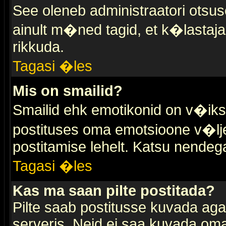
See oleneb administraatori otsuse
ainult m�ned tagid, et k�lastaja
rikkuda.
Tagasi �les
Mis on smailid?
Smailid ehk emotikonid on v�ikse
postituses oma emotsioone v�lje
postitamise lehelt. Katsu nendega 
Tagasi �les
Kas ma saan pilte postitada?
Pilte saab postitusse kuvada ag
serveris. Neid ei saa kuvada oma 