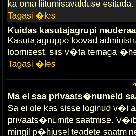
ka oma liitumisavalduse esitada.
Tagasi �les
Kuidas kasutajagrupi moderaa
Kasutajagruppe loovad administra
loomisest, siis v�ta temaga �h
Tagasi �les
P
Ma ei saa privaats�numeid sa
Sa ei ole kas sisse loginud v�i 
privaats�numite saatmise. V�ib ka
mingil p�hjusel teadete saatmin