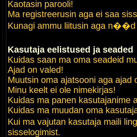
Kaotasin parooli!
Ma registreerusin aga ei saa siss
Kunagi ammu liitusin aga n��d 
Kasutaja eelistused ja seaded
Kuidas saan ma oma seadeid m
Ajad on valed!
Muutsin oma ajatsooni aga ajad o
Minu keelt ei ole nimekirjas!
Kuidas ma panen kasutajanime al
Kuidas ma muudan oma kasutajak
Kui ma vajutan kasutaja maili lin
sisselogimist.