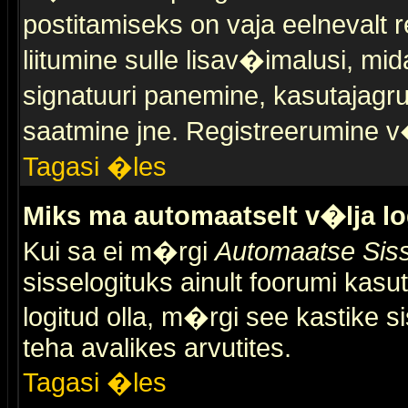
postitamiseks on vaja eelnevalt r
liitumine sulle lisav�imalusi, mid
signatuuri panemine, kasutajagr
saatmine jne. Registreerumine v�
Tagasi �les
Miks ma automaatselt v�lja l
Kui sa ei m�rgi
Automaatse Siss
sisselogituks ainult foorumi kasu
logitud olla, m�rgi see kastike s
teha avalikes arvutites.
Tagasi �les