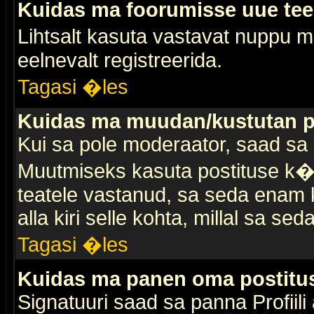
Kuidas ma foorumisse uue te
Lihtsalt kasuta vastavat nuppu mi
eelnevalt registreerida.
Tagasi �les
Kuidas ma muudan/kustutan p
Kui sa pole moderaator, saad sa 
Muutmiseks kasuta postituse k�r
teatele vastanud, sa seda enam k
alla kiri selle kohta, millal sa sed
Tagasi �les
Kuidas ma panen oma postitus
Signatuuri saad sa panna Profiili a