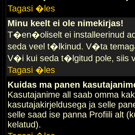
Tagasi �les
Minu keelt ei ole nimekirjas!
T�en�oliselt ei installeerinud ad
seda veel t�lkinud. V�ta temaga 
V�i kui seda t�lgitud pole, siis 
Tagasi �les
Kuidas ma panen kasutajanime 
Kasutajanime all saab omma kaks
kasutajakirjeldusega ja selle pan
selle saad ise panna Profiili alt 
kelatud).