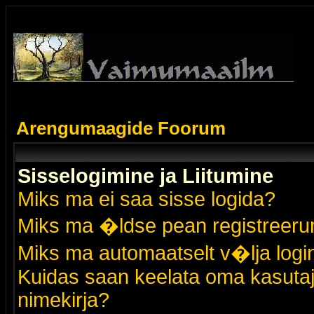
Arengumaagide Foorum
Sisselogimine ja Liitumine
Miks ma ei saa sisse logida?
Miks ma �ldse pean registreer
Miks ma automaatselt v�lja logi
Kuidas saan keelata oma kasutaja
nimekirja?