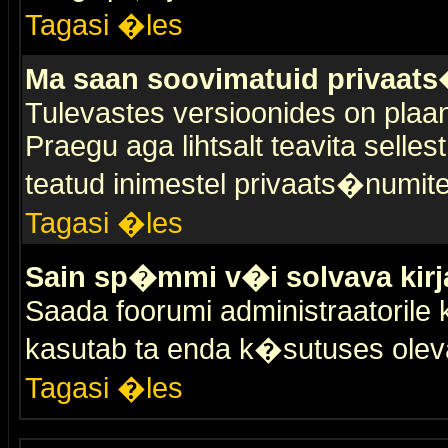
Tagasi �les
Ma saan soovimatuid privaat
Tulevastes versioonides on plaan
Praegu aga lihtsalt teavita selles
teatud inimestel privaats�numit
Tagasi �les
Sain sp�mmi v�i solvava kirj
Saada foorumi administraatorile k
kasutab ta enda k�sutuses olev
Tagasi �les