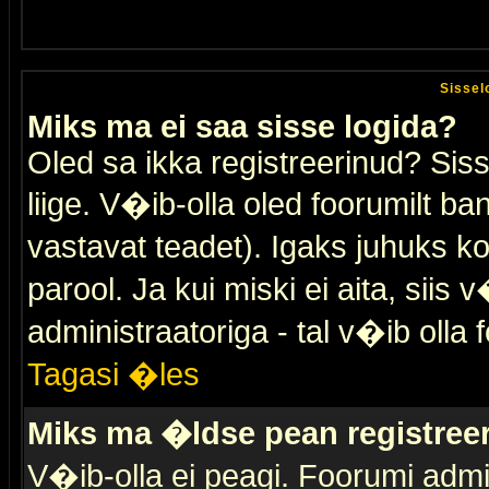
Sissel
Miks ma ei saa sisse logida?
Oled sa ikka registreerinud? Sis
liige. V�ib-olla oled foorumilt ban
vastavat teadet). Igaks juhuks ko
parool. Ja kui miski ei aita, sii
administraatoriga - tal v�ib olla 
Tagasi �les
Miks ma �ldse pean registre
V�ib-olla ei peagi. Foorumi admi