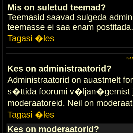
Mis on suletud teemad?
Teemasid saavad sulgeda adminis
teemasse ei saa enam postitada
Tagasi �les
Kas
Kes on administraatorid?
Administraatorid on auastmelt 
s�ttida foorumi v�ljan�gemist
moderaatoreid. Neil on moderaat
Tagasi �les
Kes on moderaatorid?