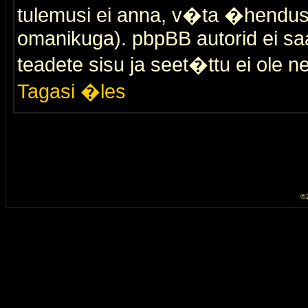
tulemusi ei anna, v�ta �hendus
omanikuga). pbpBB autorid ei saa
teadete sisu ja seet�ttu ei ole n
Tagasi �les
© 