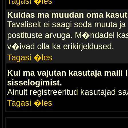
Tagasi �les
Kuidas ma muudan oma kasuta
Tavaliselt ei saagi seda muuta j
postituste arvuga. M�ndadel kas
v�ivad olla ka erikirjeldused.
Tagasi �les
Kui ma vajutan kasutaja maili 
sisselogimist.
Ainult registreeritud kasutajad 
Tagasi �les