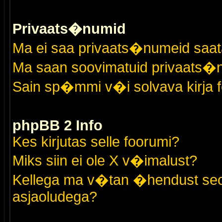
Privaats�numid
Ma ei saa privaats�numeid saat
Ma saan soovimatuid privaats�
Sain sp�mmi v�i solvava kirja 
phpBB 2 Info
Kes kirjutas selle foorumi?
Miks siin ei ole X v�imalust?
Kellega ma v�tan �hendust seo
asjaoludega?