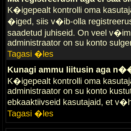
K�igepealt kontrolli oma kasutaja
�iged, siis v�ib-olla registreer
saadetud juhiseid. On veel v�ima
administraator on su konto sulge
Tagasi �les
Kunagi ammu liitusin aga n��
K�igepealt kontrolli oma kasutaj
administraator on su konto kustu
ebkaaktiivseid kasutajaid, et v
Tagasi �les