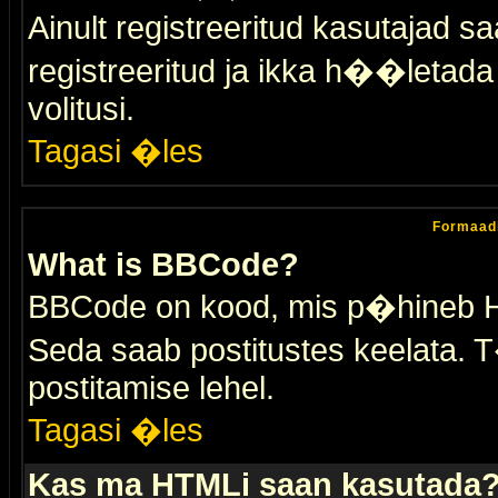
Ainult registreeritud kasutajad 
registreeritud ja ikka h��letada ei
volitusi.
Tagasi �les
Formaad
What is BBCode?
BBCode on kood, mis p�hineb HTM
Seda saab postitustes keelata. T
postitamise lehel.
Tagasi �les
Kas ma HTMLi saan kasutada