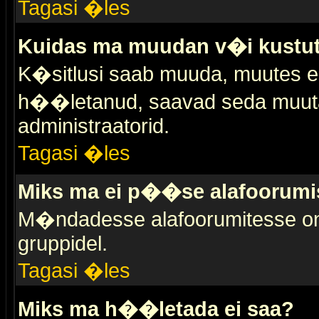
Tagasi �les
Kuidas ma muudan v�i kustut
K�sitlusi saab muuda, muutes esi
h��letanud, saavad seda muuta 
administraatorid.
Tagasi �les
Miks ma ei p��se alafoorumi
M�ndadesse alafoorumitesse on 
gruppidel.
Tagasi �les
Miks ma h��letada ei saa?