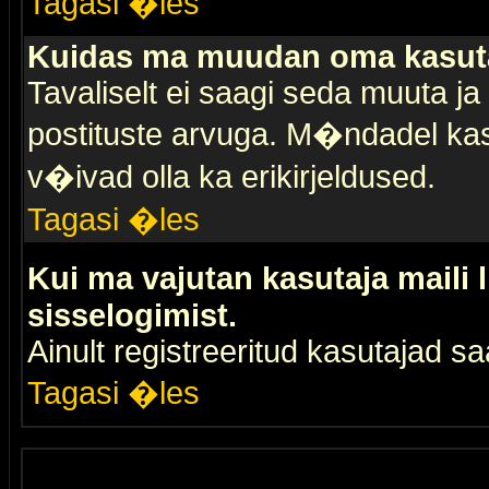
Tagasi �les
Kuidas ma muudan oma kasuta
Tavaliselt ei saagi seda muuta j
postituste arvuga. M�ndadel kas
v�ivad olla ka erikirjeldused.
Tagasi �les
Kui ma vajutan kasutaja maili 
sisselogimist.
Ainult registreeritud kasutajad 
Tagasi �les