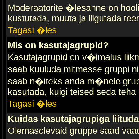
Moderaatorite �lesanne on hooli
kustutada, muuta ja liigutada tee
Tagasi �les
Mis on kasutajagrupid?
Kasutajagrupid on v�imalus liik
saab kuuluda mitmesse gruppi nin
saab n�iteks anda m�nele grup
kasutada, kuigi teised seda teha 
Tagasi �les
Kuidas kasutajagrupiga liitud
Olemasolevaid gruppe saad vaa