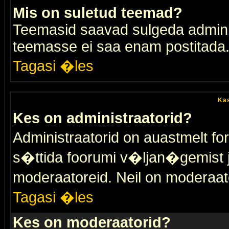
Mis on suletud teemad?
Teemasid saavad sulgeda adminis
teemasse ei saa enam postitada
Tagasi �les
Kas
Kes on administraatorid?
Administraatorid on auastmelt 
s�ttida foorumi v�ljan�gemist
moderaatoreid. Neil on moderaat
Tagasi �les
Kes on moderaatorid?