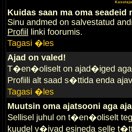
Kasutaja
Kuidas saan ma oma seadeid
Sinu andmed on salvestatud an
Profiil
linki foorumis.
Tagasi �les
Ajad on valed!
T�en�oliselt on ajad�iged aga s
Profiili alt saad s�ttida enda a
Tagasi �les
Muutsin oma ajatsooni aga aja
Sellisel juhul on t�en�oliselt t
kuudel v�ivad esineda selle t�t