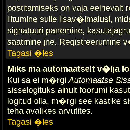
postitamiseks on vaja eelnevalt r
liitumine sulle lisav�imalusi, mid
signatuuri panemine, kasutajagr
saatmine jne. Registreerumine v�
Tagasi �les
Miks ma automaatselt v�lja l
Kui sa ei m�rgi
Automaatse Siss
sisselogituks ainult foorumi kasu
logitud olla, m�rgi see kastike s
teha avalikes arvutites.
Tagasi �les