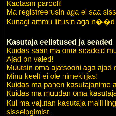
Kaotasin parooli!
Ma registreerusin aga ei saa siss
Kunagi ammu liitusin aga n��d 
Kasutaja eelistused ja seaded
Kuidas saan ma oma seadeid m
Ajad on valed!
Muutsin oma ajatsooni aga ajad o
Minu keelt ei ole nimekirjas!
Kuidas ma panen kasutajanime al
Kuidas ma muudan oma kasutajak
Kui ma vajutan kasutaja maili lin
sisselogimist.