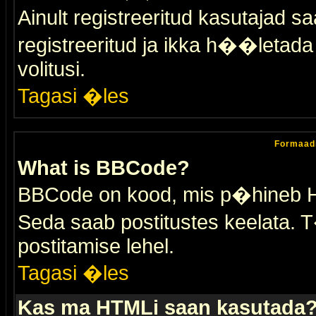
Ainult registreeritud kasutajad 
registreeritud ja ikka h��letada ei
volitusi.
Tagasi �les
Formaad
What is BBCode?
BBCode on kood, mis p�hineb HTM
Seda saab postitustes keelata. T
postitamise lehel.
Tagasi �les
Kas ma HTMLi saan kasutada