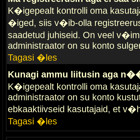
K�igepealt kontrolli oma kasutaja
�iged, siis v�ib-olla registreer
saadetud juhiseid. On veel v�ima
administraator on su konto sulge
Tagasi �les
Kunagi ammu liitusin aga n��
K�igepealt kontrolli oma kasutaj
administraator on su konto kustu
ebkaaktiivseid kasutajaid, et v
Tagasi �les