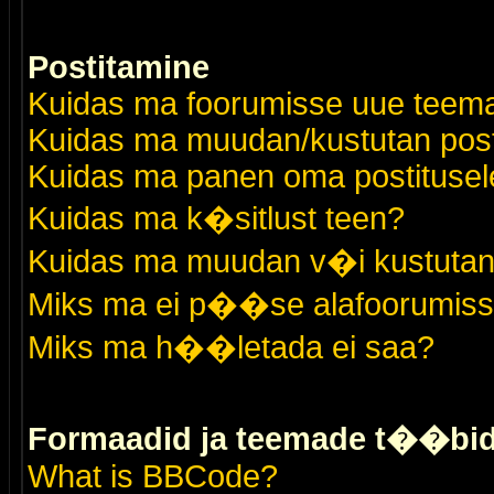
Postitamine
Kuidas ma foorumisse uue teem
Kuidas ma muudan/kustutan post
Kuidas ma panen oma postitusele
Kuidas ma k�sitlust teen?
Kuidas ma muudan v�i kustutan
Miks ma ei p��se alafoorumis
Miks ma h��letada ei saa?
Formaadid ja teemade t��bi
What is BBCode?