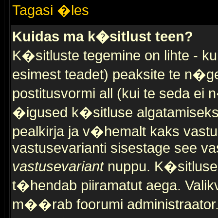
Tagasi �les
Kuidas ma k�sitlust teen?
K�sitluste tegemine on lihte - 
esimest teadet) peaksite te n�g
postitusvormi all (kui te seda ei 
�igused k�sitluse algatamiseks)
pealkirja ja v�hemalt kaks vast
vastusevarianti sisestage see va
vastusevariant
nuppu. K�sitlusel
t�hendab piiramatut aega. Valikva
m��rab foorumi administraator