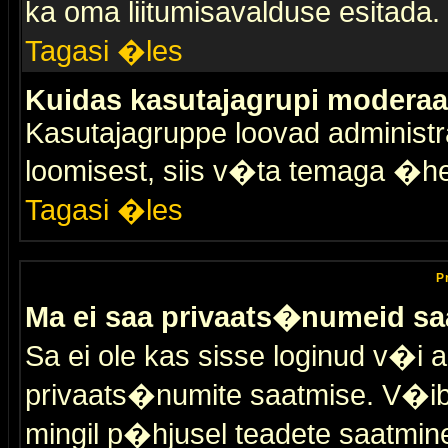
ka oma liitumisavalduse esitada.
Tagasi �les
Kuidas kasutajagrupi moderaa
Kasutajagruppe loovad administra
loomisest, siis v�ta temaga �h
Tagasi �les
P
Ma ei saa privaats�numeid sa
Sa ei ole kas sisse loginud v�i 
privaats�numite saatmise. V�ib ka
mingil p�hjusel teadete saatmin