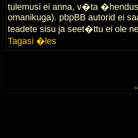
tulemusi ei anna, v�ta �hendus
omanikuga). pbpBB autorid ei saa
teadete sisu ja seet�ttu ei ole n
Tagasi �les
© 