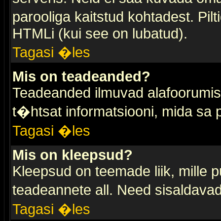
parooliga kaitstud kohtadest. Pi
HTMLi (kui see on lubatud).
Tagasi �les
Mis on teadeanded?
Teadeanded ilmuvad alafoorumis t
t�htsat informatsiooni, mida sa
Tagasi �les
Mis on kleepsud?
Kleepsud on teemade liik, mille 
teadeannete all. Need sisaldavad 
Tagasi �les