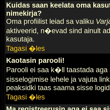
Kuidas saan keelata oma kasut
nimekirja?
Oma profiilist leiad sa valiku
Varj
aktiveerid, n�evad sind ainult ad
kasutaja.
Tagasi �les
Kaotasin parooli!
Parooli ei saa k�ll taastada aga
sisselogimise lehele ja vajuta lin
peaksidki taas saama sisse logid
Tagasi �les
Ma registreerusin aga ei saa si