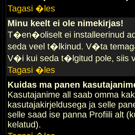
Tagasi �les
Minu keelt ei ole nimekirjas!
T�en�oliselt ei installeerinud ad
seda veel t�lkinud. V�ta temaga 
V�i kui seda t�lgitud pole, siis 
Tagasi �les
Kuidas ma panen kasutajanime 
Kasutajanime all saab omma kaks
kasutajakirjeldusega ja selle pan
selle saad ise panna Profiili alt 
kelatud).