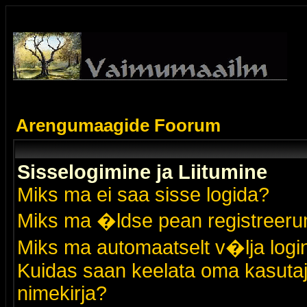
Arengumaagide Foorum
Sisselogimine ja Liitumine
Miks ma ei saa sisse logida?
Miks ma �ldse pean registreer
Miks ma automaatselt v�lja logi
Kuidas saan keelata oma kasutaja
nimekirja?