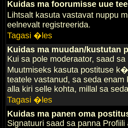
Kuidas ma foorumisse uue te
Lihtsalt kasuta vastavat nuppu mi
eelnevalt registreerida.
Tagasi �les
Kuidas ma muudan/kustutan p
Kui sa pole moderaator, saad sa 
Muutmiseks kasuta postituse k�r
teatele vastanud, sa seda enam k
alla kiri selle kohta, millal sa sed
Tagasi �les
Kuidas ma panen oma postitus
Signatuuri saad sa panna Profiili a