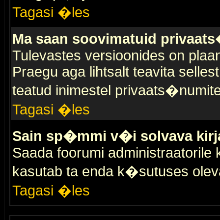
Tagasi �les
Ma saan soovimatuid privaat
Tulevastes versioonides on plaan
Praegu aga lihtsalt teavita selles
teatud inimestel privaats�numit
Tagasi �les
Sain sp�mmi v�i solvava kirj
Saada foorumi administraatorile k
kasutab ta enda k�sutuses olev
Tagasi �les