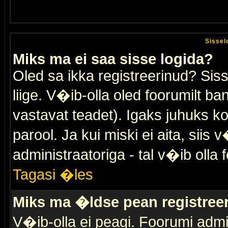
Sissel
Miks ma ei saa sisse logida?
Oled sa ikka registreerinud? Sis
liige. V�ib-olla oled foorumilt ban
vastavat teadet). Igaks juhuks ko
parool. Ja kui miski ei aita, sii
administraatoriga - tal v�ib olla 
Tagasi �les
Miks ma �ldse pean registre
V�ib-olla ei peagi. Foorumi admi