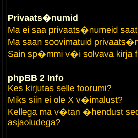
Privaats�numid
Ma ei saa privaats�numeid saat
Ma saan soovimatuid privaats�
Sain sp�mmi v�i solvava kirja 
phpBB 2 Info
Kes kirjutas selle foorumi?
Miks siin ei ole X v�imalust?
Kellega ma v�tan �hendust seo
asjaoludega?