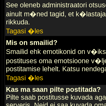
See oleneb administraatori otsuse
ainult m�ned tagid, et k�lastaja
rikkuda.
Tagasi �les
Mis on smailid?
Smailid ehk emotikonid on v�ikse
postituses oma emotsioone v�lje
postitamise lehelt. Katsu nendega 
Tagasi �les
Kas ma saan pilte postitada?
Pilte saab postitusse kuvada ag
serveris. Neid ei saa kuvada oma 