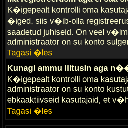
K�igepealt kontrolli oma kasutaja
�iged, siis v�ib-olla registreer
saadetud juhiseid. On veel v�ima
administraator on su konto sulge
Tagasi �les
Kunagi ammu liitusin aga n��
K�igepealt kontrolli oma kasutaj
administraator on su konto kustu
ebkaaktiivseid kasutajaid, et v
Tagasi �les