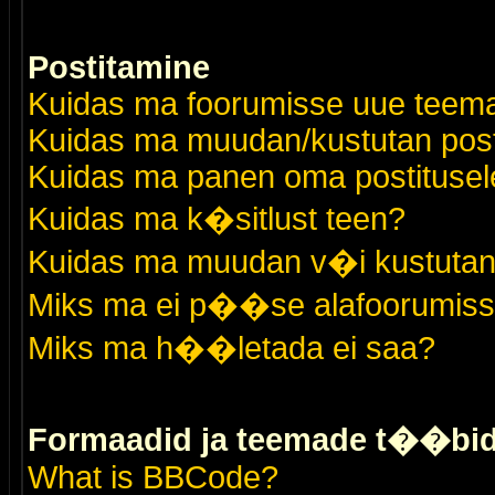
Postitamine
Kuidas ma foorumisse uue teem
Kuidas ma muudan/kustutan post
Kuidas ma panen oma postitusele
Kuidas ma k�sitlust teen?
Kuidas ma muudan v�i kustutan
Miks ma ei p��se alafoorumis
Miks ma h��letada ei saa?
Formaadid ja teemade t��bi
What is BBCode?