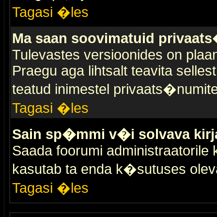
Tagasi �les
Ma saan soovimatuid privaat
Tulevastes versioonides on plaan
Praegu aga lihtsalt teavita selles
teatud inimestel privaats�numit
Tagasi �les
Sain sp�mmi v�i solvava kirj
Saada foorumi administraatorile k
kasutab ta enda k�sutuses olev
Tagasi �les