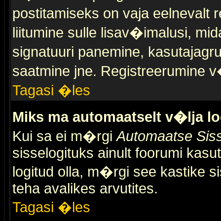
postitamiseks on vaja eelnevalt r
liitumine sulle lisav�imalusi, mid
signatuuri panemine, kasutajagr
saatmine jne. Registreerumine v�
Tagasi �les
Miks ma automaatselt v�lja l
Kui sa ei m�rgi
Automaatse Siss
sisselogituks ainult foorumi kasu
logitud olla, m�rgi see kastike s
teha avalikes arvutites.
Tagasi �les