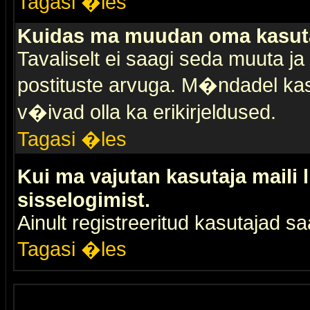
Tagasi �les
Kuidas ma muudan oma kasuta
Tavaliselt ei saagi seda muuta j
postituste arvuga. M�ndadel kas
v�ivad olla ka erikirjeldused.
Tagasi �les
Kui ma vajutan kasutaja maili 
sisselogimist.
Ainult registreeritud kasutajad 
Tagasi �les