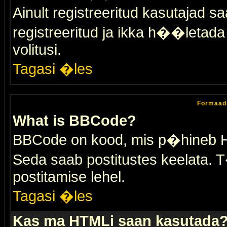
Ainult registreeritud kasutajad 
registreeritud ja ikka h��letada ei
volitusi.
Tagasi �les
Formaad
What is BBCode?
BBCode on kood, mis p�hineb HTM
Seda saab postitustes keelata. T
postitamise lehel.
Tagasi �les
Kas ma HTMLi saan kasutada