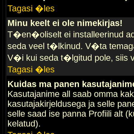
Tagasi �les
Minu keelt ei ole nimekirjas!
T�en�oliselt ei installeerinud ad
seda veel t�lkinud. V�ta temaga 
V�i kui seda t�lgitud pole, siis 
Tagasi �les
Kuidas ma panen kasutajanime 
Kasutajanime all saab omma kaks
kasutajakirjeldusega ja selle pan
selle saad ise panna Profiili alt 
kelatud).