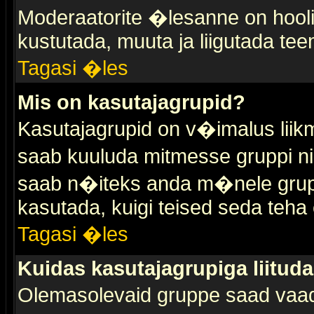
Moderaatorite �lesanne on hooli
kustutada, muuta ja liigutada tee
Tagasi �les
Mis on kasutajagrupid?
Kasutajagrupid on v�imalus liik
saab kuuluda mitmesse gruppi nin
saab n�iteks anda m�nele grup
kasutada, kuigi teised seda teha 
Tagasi �les
Kuidas kasutajagrupiga liitud
Olemasolevaid gruppe saad vaa