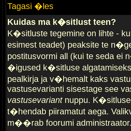
Tagasi �les
Kuidas ma k�sitlust teen?
K�sitluste tegemine on lihte - 
esimest teadet) peaksite te n�g
postitusvormi all (kui te seda ei 
�igused k�sitluse algatamiseks)
pealkirja ja v�hemalt kaks vast
vastusevarianti sisestage see va
vastusevariant
nuppu. K�sitlusel
t�hendab piiramatut aega. Valikva
m��rab foorumi administraator