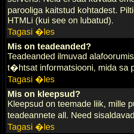
parooliga kaitstud kohtadest. Pi
HTMLi (kui see on lubatud).
Tagasi �les
Mis on teadeanded?
Teadeanded ilmuvad alafoorumis t
t�htsat informatsiooni, mida sa
Tagasi �les
Mis on kleepsud?
Kleepsud on teemade liik, mille 
teadeannete all. Need sisaldavad 
Tagasi �les