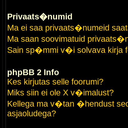
Privaats�numid
Ma ei saa privaats�numeid saat
Ma saan soovimatuid privaats�
Sain sp�mmi v�i solvava kirja 
phpBB 2 Info
Kes kirjutas selle foorumi?
Miks siin ei ole X v�imalust?
Kellega ma v�tan �hendust seo
asjaoludega?