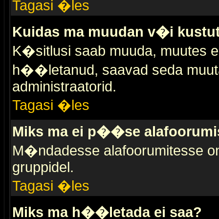
Tagasi �les
Kuidas ma muudan v�i kustut
K�sitlusi saab muuda, muutes esi
h��letanud, saavad seda muuta 
administraatorid.
Tagasi �les
Miks ma ei p��se alafoorumi
M�ndadesse alafoorumitesse on 
gruppidel.
Tagasi �les
Miks ma h��letada ei saa?