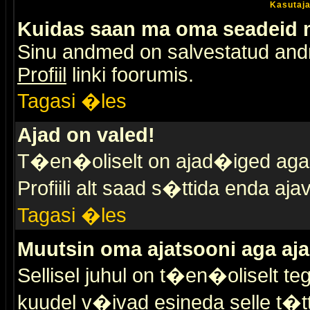
Kasutaja
Kuidas saan ma oma seadeid
Sinu andmed on salvestatud an
Profiil
linki foorumis.
Tagasi �les
Ajad on valed!
T�en�oliselt on ajad�iged aga s
Profiili alt saad s�ttida enda a
Tagasi �les
Muutsin oma ajatsooni aga aja
Sellisel juhul on t�en�oliselt t
kuudel v�ivad esineda selle t�t