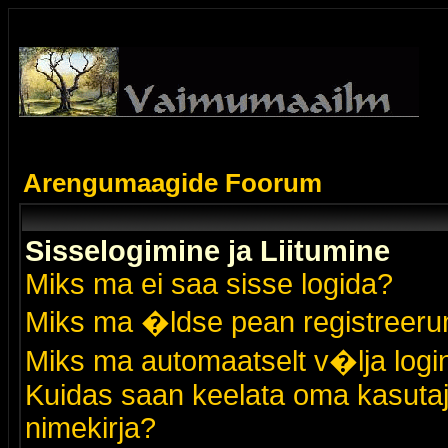
Arengumaagide Foorum
Sisselogimine ja Liitumine
Miks ma ei saa sisse logida?
Miks ma �ldse pean registreer
Miks ma automaatselt v�lja logi
Kuidas saan keelata oma kasutaja
nimekirja?