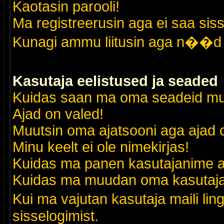
Kaotasin parooli!
Ma registreerusin aga ei saa siss
Kunagi ammu liitusin aga n��d 
Kasutaja eelistused ja seaded
Kuidas saan ma oma seadeid m
Ajad on valed!
Muutsin oma ajatsooni aga ajad o
Minu keelt ei ole nimekirjas!
Kuidas ma panen kasutajanime al
Kuidas ma muudan oma kasutajak
Kui ma vajutan kasutaja maili lin
sisselogimist.