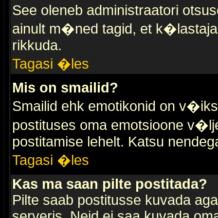
See oleneb administraatori otsuse
ainult m�ned tagid, et k�lastaja
rikkuda.
Tagasi �les
Mis on smailid?
Smailid ehk emotikonid on v�ikse
postituses oma emotsioone v�lje
postitamise lehelt. Katsu nendega 
Tagasi �les
Kas ma saan pilte postitada?
Pilte saab postitusse kuvada ag
serveris. Neid ei saa kuvada oma 