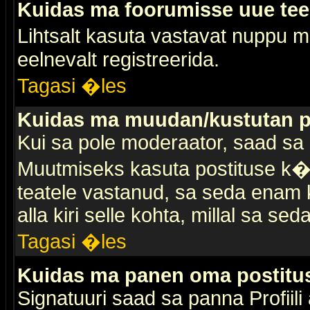
Kuidas ma foorumisse uue te
Lihtsalt kasuta vastavat nuppu mi
eelnevalt registreerida.
Tagasi �les
Kuidas ma muudan/kustutan p
Kui sa pole moderaator, saad sa 
Muutmiseks kasuta postituse k�r
teatele vastanud, sa seda enam k
alla kiri selle kohta, millal sa sed
Tagasi �les
Kuidas ma panen oma postitus
Signatuuri saad sa panna Profiili a