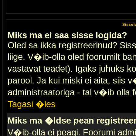
Sissel
Miks ma ei saa sisse logida?
Oled sa ikka registreerinud? Sis
liige. V�ib-olla oled foorumilt ban
vastavat teadet). Igaks juhuks ko
parool. Ja kui miski ei aita, sii
administraatoriga - tal v�ib olla 
Tagasi �les
Miks ma �ldse pean registre
V�ib-olla ei peagi. Foorumi admi