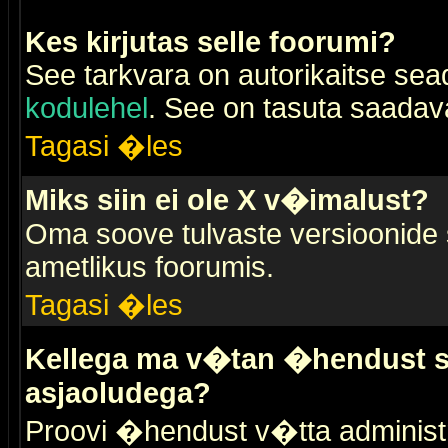
Kes kirjutas selle foorumi?
See tarkvara on autorikaitse sea
kodulehel
. See on tasuta saadaval
Tagasi �les
Miks siin ei ole X v�imalust?
Oma soove tulvaste versioonide
ametlikus foorumis.
Tagasi �les
Kellega ma v�tan �hendust se
asjaoludega?
Proovi �hendust v�tta administr