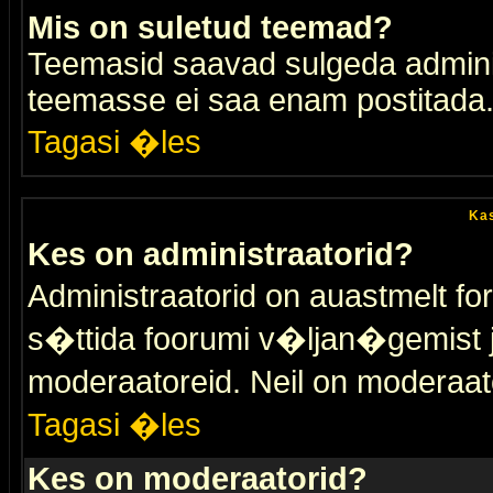
Mis on suletud teemad?
Teemasid saavad sulgeda adminis
teemasse ei saa enam postitada
Tagasi �les
Kas
Kes on administraatorid?
Administraatorid on auastmelt 
s�ttida foorumi v�ljan�gemist
moderaatoreid. Neil on moderaat
Tagasi �les
Kes on moderaatorid?