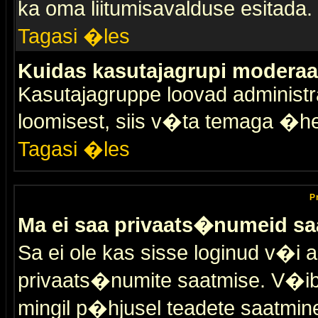
ka oma liitumisavalduse esitada.
Tagasi �les
Kuidas kasutajagrupi moderaa
Kasutajagruppe loovad administra
loomisest, siis v�ta temaga �h
Tagasi �les
P
Ma ei saa privaats�numeid sa
Sa ei ole kas sisse loginud v�i 
privaats�numite saatmise. V�ib ka
mingil p�hjusel teadete saatmin