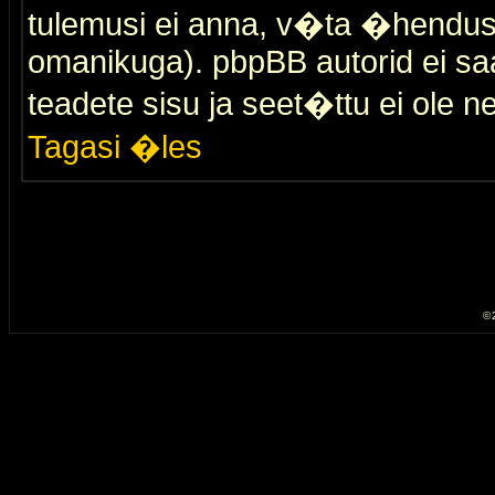
tulemusi ei anna, v�ta �hendus
omanikuga). pbpBB autorid ei saa
teadete sisu ja seet�ttu ei ole n
Tagasi �les
© 