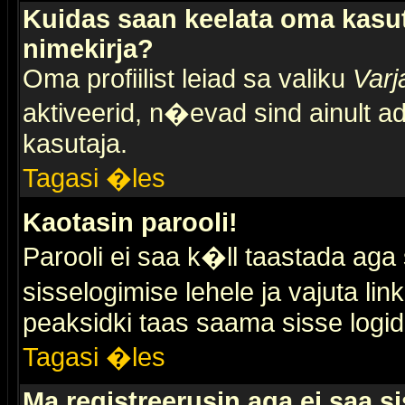
Kuidas saan keelata oma kasut
nimekirja?
Oma profiilist leiad sa valiku
Varj
aktiveerid, n�evad sind ainult ad
kasutaja.
Tagasi �les
Kaotasin parooli!
Parooli ei saa k�ll taastada aga
sisselogimise lehele ja vajuta lin
peaksidki taas saama sisse logid
Tagasi �les
Ma registreerusin aga ei saa si