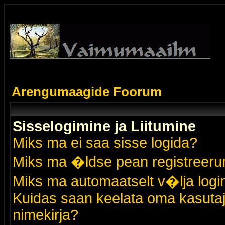
Arengumaagide Foorum
Sisselogimine ja Liitumine
Miks ma ei saa sisse logida?
Miks ma �ldse pean registreer
Miks ma automaatselt v�lja logi
Kuidas saan keelata oma kasutaja
nimekirja?