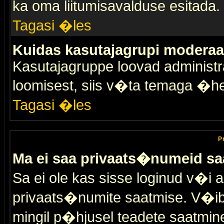
ka oma liitumisavalduse esitada.
Tagasi �les
Kuidas kasutajagrupi moderaa
Kasutajagruppe loovad administra
loomisest, siis v�ta temaga �h
Tagasi �les
P
Ma ei saa privaats�numeid sa
Sa ei ole kas sisse loginud v�i 
privaats�numite saatmise. V�ib ka
mingil p�hjusel teadete saatmin