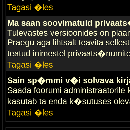
Tagasi �les
Ma saan soovimatuid privaat
Tulevastes versioonides on plaan
Praegu aga lihtsalt teavita selles
teatud inimestel privaats�numit
Tagasi �les
Sain sp�mmi v�i solvava kirj
Saada foorumi administraatorile k
kasutab ta enda k�sutuses olev
Tagasi �les