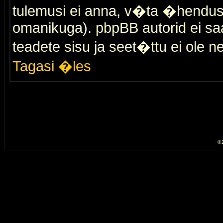
tulemusi ei anna, v�ta �hendus
omanikuga). pbpBB autorid ei saa
teadete sisu ja seet�ttu ei ole n
Tagasi �les
© 