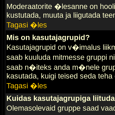
Moderaatorite �lesanne on hooli
kustutada, muuta ja liigutada tee
Tagasi �les
Mis on kasutajagrupid?
Kasutajagrupid on v�imalus liik
saab kuuluda mitmesse gruppi nin
saab n�iteks anda m�nele grup
kasutada, kuigi teised seda teha 
Tagasi �les
Kuidas kasutajagrupiga liitud
Olemasolevaid gruppe saad vaa