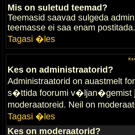
Mis on suletud teemad?
Teemasid saavad sulgeda adminis
teemasse ei saa enam postitada
Tagasi �les
Kas
Kes on administraatorid?
Administraatorid on auastmelt 
s�ttida foorumi v�ljan�gemist
moderaatoreid. Neil on moderaat
Tagasi �les
Kes on moderaatorid?