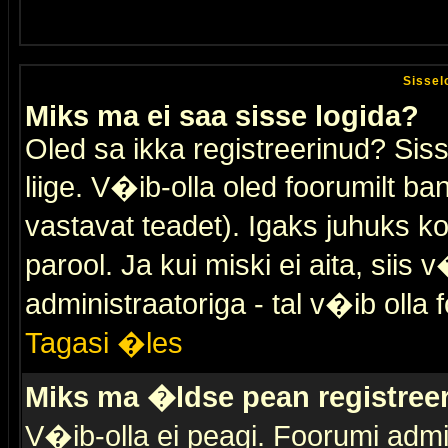
Sissel
Miks ma ei saa sisse logida?
Oled sa ikka registreerinud? Sis
liige. V�ib-olla oled foorumilt ban
vastavat teadet). Igaks juhuks ko
parool. Ja kui miski ei aita, sii
administraatoriga - tal v�ib olla 
Tagasi �les
Miks ma �ldse pean registre
V�ib-olla ei peagi. Foorumi admi