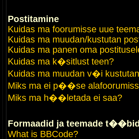
Postitamine
Kuidas ma foorumisse uue teem
Kuidas ma muudan/kustutan post
Kuidas ma panen oma postitusele
Kuidas ma k�sitlust teen?
Kuidas ma muudan v�i kustutan
Miks ma ei p��se alafoorumis
Miks ma h��letada ei saa?
Formaadid ja teemade t��bi
What is BBCode?