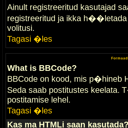
Ainult registreeritud kasutajad 
registreeritud ja ikka h��letada ei
volitusi.
Tagasi �les
Formaad
What is BBCode?
BBCode on kood, mis p�hineb HTM
Seda saab postitustes keelata. T
postitamise lehel.
Tagasi �les
Kas ma HTMLi saan kasutada