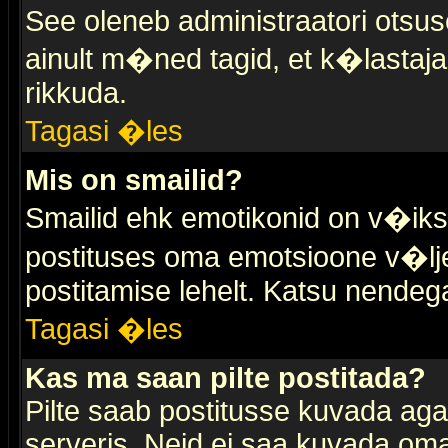
See oleneb administraatori otsuse
ainult m�ned tagid, et k�lastaja
rikkuda.
Tagasi �les
Mis on smailid?
Smailid ehk emotikonid on v�ikse
postituses oma emotsioone v�lje
postitamise lehelt. Katsu nendega 
Tagasi �les
Kas ma saan pilte postitada?
Pilte saab postitusse kuvada ag
serveris. Neid ei saa kuvada oma 