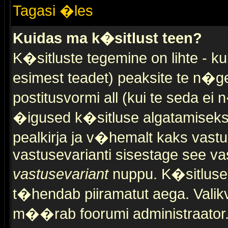
Tagasi �les
Kuidas ma k�sitlust teen?
K�sitluste tegemine on lihte - 
esimest teadet) peaksite te n�g
postitusvormi all (kui te seda ei 
�igused k�sitluse algatamiseks)
pealkirja ja v�hemalt kaks vast
vastusevarianti sisestage see va
vastusevariant
nuppu. K�sitlusel
t�hendab piiramatut aega. Valikva
m��rab foorumi administraator