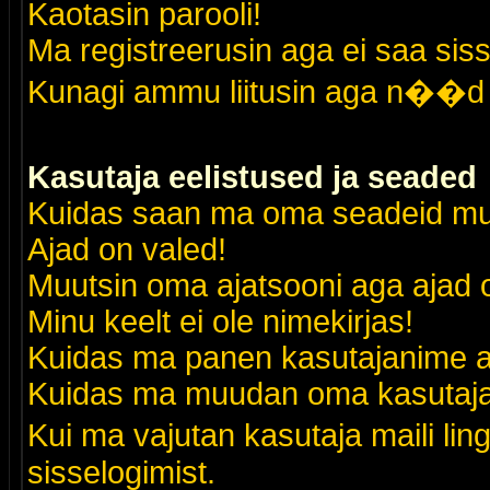
Kaotasin parooli!
Ma registreerusin aga ei saa siss
Kunagi ammu liitusin aga n��d 
Kasutaja eelistused ja seaded
Kuidas saan ma oma seadeid m
Ajad on valed!
Muutsin oma ajatsooni aga ajad o
Minu keelt ei ole nimekirjas!
Kuidas ma panen kasutajanime al
Kuidas ma muudan oma kasutajak
Kui ma vajutan kasutaja maili lin
sisselogimist.