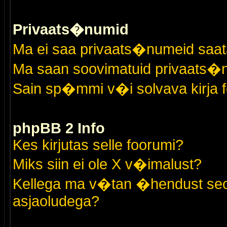
Privaats�numid
Ma ei saa privaats�numeid saat
Ma saan soovimatuid privaats�
Sain sp�mmi v�i solvava kirja 
phpBB 2 Info
Kes kirjutas selle foorumi?
Miks siin ei ole X v�imalust?
Kellega ma v�tan �hendust seo
asjaoludega?