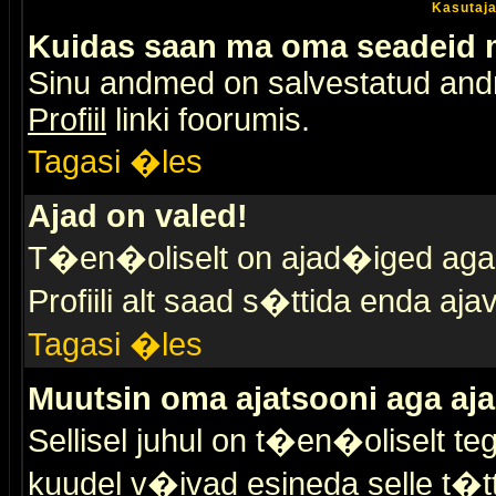
Kasutaja
Kuidas saan ma oma seadeid
Sinu andmed on salvestatud an
Profiil
linki foorumis.
Tagasi �les
Ajad on valed!
T�en�oliselt on ajad�iged aga s
Profiili alt saad s�ttida enda a
Tagasi �les
Muutsin oma ajatsooni aga aja
Sellisel juhul on t�en�oliselt t
kuudel v�ivad esineda selle t�t