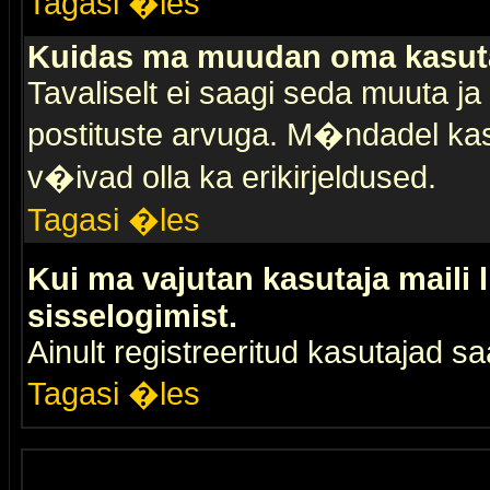
Tagasi �les
Kuidas ma muudan oma kasuta
Tavaliselt ei saagi seda muuta j
postituste arvuga. M�ndadel kas
v�ivad olla ka erikirjeldused.
Tagasi �les
Kui ma vajutan kasutaja maili 
sisselogimist.
Ainult registreeritud kasutajad 
Tagasi �les