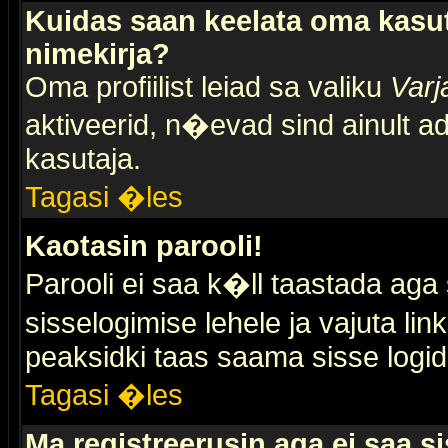
Kuidas saan keelata oma kasut
nimekirja?
Oma profiilist leiad sa valiku
Varj
aktiveerid, n�evad sind ainult ad
kasutaja.
Tagasi �les
Kaotasin parooli!
Parooli ei saa k�ll taastada aga
sisselogimise lehele ja vajuta lin
peaksidki taas saama sisse logid
Tagasi �les
Ma registreerusin aga ei saa si