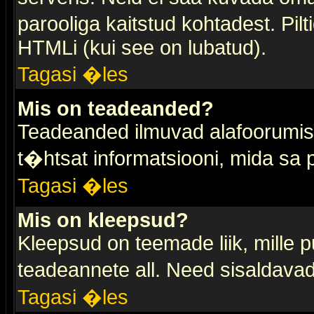
parooliga kaitstud kohtadest. Pi
HTMLi (kui see on lubatud).
Tagasi �les
Mis on teadeanded?
Teadeanded ilmuvad alafoorumis t
t�htsat informatsiooni, mida sa
Tagasi �les
Mis on kleepsud?
Kleepsud on teemade liik, mille 
teadeannete all. Need sisaldavad 
Tagasi �les