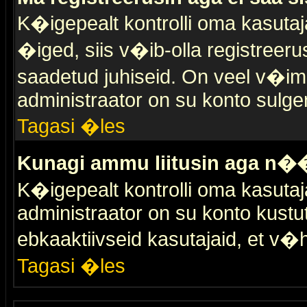
K�igepealt kontrolli oma kasutaja
�iged, siis v�ib-olla registreer
saadetud juhiseid. On veel v�ima
administraator on su konto sulge
Tagasi �les
Kunagi ammu liitusin aga n��
K�igepealt kontrolli oma kasutaj
administraator on su konto kustu
ebkaaktiivseid kasutajaid, et v
Tagasi �les