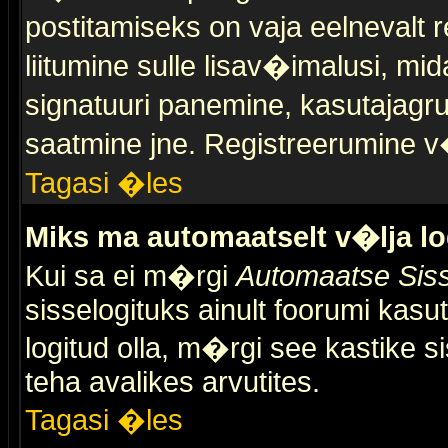
postitamiseks on vaja eelnevalt r
liitumine sulle lisav�imalusi, mid
signatuuri panemine, kasutajagr
saatmine jne. Registreerumine v�
Tagasi �les
Miks ma automaatselt v�lja l
Kui sa ei m�rgi
Automaatse Siss
sisselogituks ainult foorumi kasu
logitud olla, m�rgi see kastike s
teha avalikes arvutites.
Tagasi �les