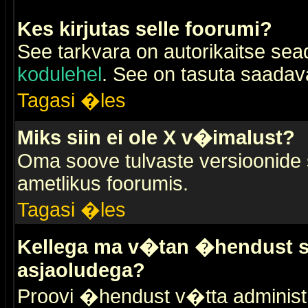
Kes kirjutas selle foorumi?
See tarkvara on autorikaitse sea
kodulehel
. See on tasuta saadaval
Tagasi �les
Miks siin ei ole X v�imalust?
Oma soove tulvaste versioonide
ametlikus foorumis.
Tagasi �les
Kellega ma v�tan �hendust se
asjaoludega?
Proovi �hendust v�tta administr