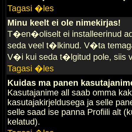
Tagasi �les
Minu keelt ei ole nimekirjas!
T�en�oliselt ei installeerinud ad
seda veel t�lkinud. V�ta temaga 
V�i kui seda t�lgitud pole, siis 
Tagasi �les
Kuidas ma panen kasutajanime 
Kasutajanime all saab omma kaks
kasutajakirjeldusega ja selle pan
selle saad ise panna Profiili alt 
kelatud).