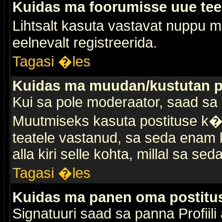
Kuidas ma foorumisse uue te
Lihtsalt kasuta vastavat nuppu mi
eelnevalt registreerida.
Tagasi �les
Kuidas ma muudan/kustutan p
Kui sa pole moderaator, saad sa 
Muutmiseks kasuta postituse k�r
teatele vastanud, sa seda enam k
alla kiri selle kohta, millal sa sed
Tagasi �les
Kuidas ma panen oma postitus
Signatuuri saad sa panna Profiili a