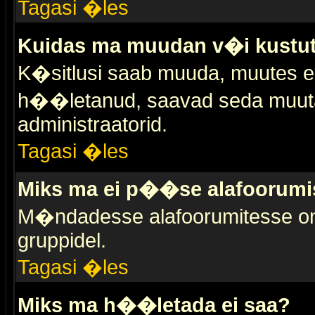
Tagasi �les
Kuidas ma muudan v�i kustut
K�sitlusi saab muuda, muutes esi
h��letanud, saavad seda muuta 
administraatorid.
Tagasi �les
Miks ma ei p��se alafoorumi
M�ndadesse alafoorumitesse on 
gruppidel.
Tagasi �les
Miks ma h��letada ei saa?