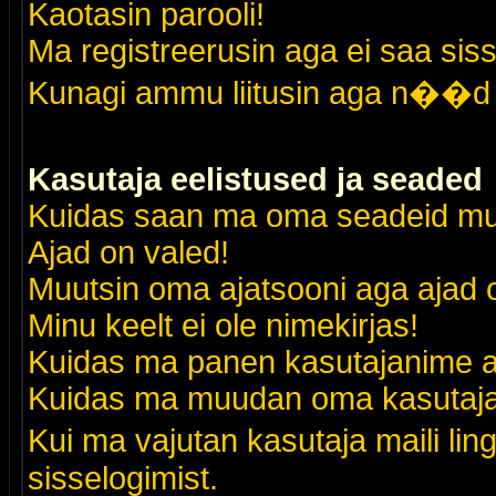
Kaotasin parooli!
Ma registreerusin aga ei saa siss
Kunagi ammu liitusin aga n��d 
Kasutaja eelistused ja seaded
Kuidas saan ma oma seadeid m
Ajad on valed!
Muutsin oma ajatsooni aga ajad o
Minu keelt ei ole nimekirjas!
Kuidas ma panen kasutajanime al
Kuidas ma muudan oma kasutajak
Kui ma vajutan kasutaja maili lin
sisselogimist.