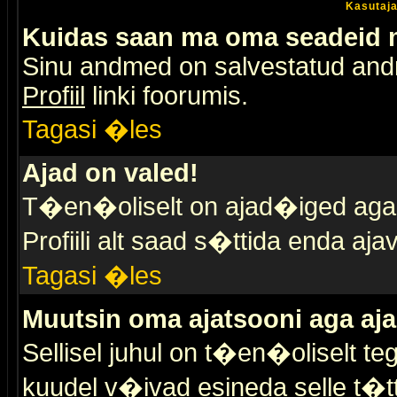
Kasutaja
Kuidas saan ma oma seadeid
Sinu andmed on salvestatud an
Profiil
linki foorumis.
Tagasi �les
Ajad on valed!
T�en�oliselt on ajad�iged aga s
Profiili alt saad s�ttida enda a
Tagasi �les
Muutsin oma ajatsooni aga aja
Sellisel juhul on t�en�oliselt t
kuudel v�ivad esineda selle t�t