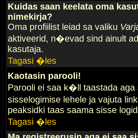
Kuidas saan keelata oma kasut
nimekirja?
Oma profiilist leiad sa valiku
Varj
aktiveerid, n�evad sind ainult ad
kasutaja.
Tagasi �les
Kaotasin parooli!
Parooli ei saa k�ll taastada aga
sisselogimise lehele ja vajuta lin
peaksidki taas saama sisse logid
Tagasi �les
Ma registreerusin aga ei saa si