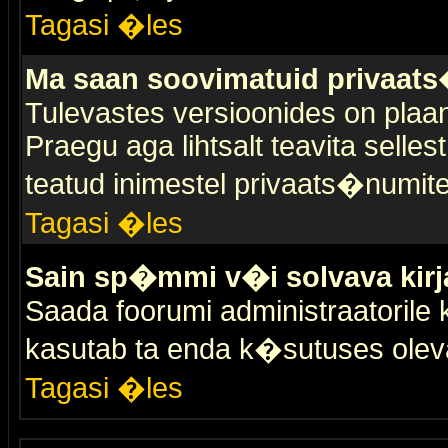
Tagasi �les
Ma saan soovimatuid privaat
Tulevastes versioonides on plaan
Praegu aga lihtsalt teavita selles
teatud inimestel privaats�numit
Tagasi �les
Sain sp�mmi v�i solvava kirj
Saada foorumi administraatorile k
kasutab ta enda k�sutuses olev
Tagasi �les