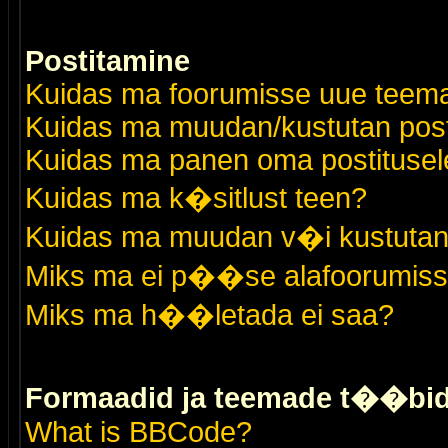
Postitamine
Kuidas ma foorumisse uue teem
Kuidas ma muudan/kustutan post
Kuidas ma panen oma postitusele
Kuidas ma k�sitlust teen?
Kuidas ma muudan v�i kustutan
Miks ma ei p��se alafoorumis
Miks ma h��letada ei saa?
Formaadid ja teemade t��bi
What is BBCode?