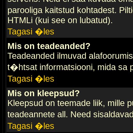
parooliga kaitstud kohtadest. Pi
HTMLi (kui see on lubatud).
Tagasi �les
Mis on teadeanded?
Teadeanded ilmuvad alafoorumis t
t�htsat informatsiooni, mida sa
Tagasi �les
Mis on kleepsud?
Kleepsud on teemade liik, mille 
teadeannete all. Need sisaldavad 
Tagasi �les