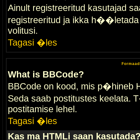
Ainult registreeritud kasutajad 
registreeritud ja ikka h��letada ei
volitusi.
Tagasi �les
Formaad
What is BBCode?
BBCode on kood, mis p�hineb HTM
Seda saab postitustes keelata. T
postitamise lehel.
Tagasi �les
Kas ma HTMLi saan kasutada