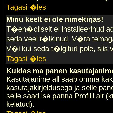
Tagasi �les
Minu keelt ei ole nimekirjas!
T�en�oliselt ei installeerinud ad
seda veel t�lkinud. V�ta temaga 
V�i kui seda t�lgitud pole, siis 
Tagasi �les
Kuidas ma panen kasutajanime 
Kasutajanime all saab omma kaks
kasutajakirjeldusega ja selle pan
selle saad ise panna Profiili alt 
kelatud).