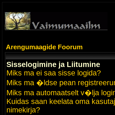
Arengumaagide Foorum
Sisselogimine ja Liitumine
Miks ma ei saa sisse logida?
Miks ma �ldse pean registreer
Miks ma automaatselt v�lja logi
Kuidas saan keelata oma kasutaja
nimekirja?