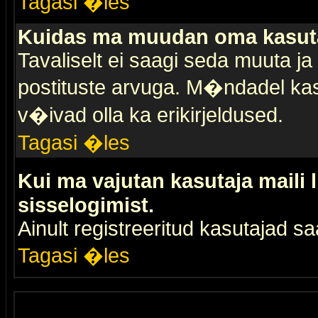
Tagasi �les
Kuidas ma muudan oma kasuta
Tavaliselt ei saagi seda muuta j
postituste arvuga. M�ndadel kas
v�ivad olla ka erikirjeldused.
Tagasi �les
Kui ma vajutan kasutaja maili 
sisselogimist.
Ainult registreeritud kasutajad 
Tagasi �les