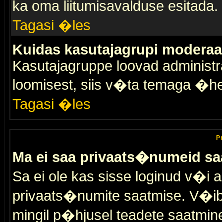
ka oma liitumisavalduse esitada.
Tagasi �les
Kuidas kasutajagrupi moderaa
Kasutajagruppe loovad administra
loomisest, siis v�ta temaga �h
Tagasi �les
P
Ma ei saa privaats�numeid sa
Sa ei ole kas sisse loginud v�i 
privaats�numite saatmise. V�ib ka
mingil p�hjusel teadete saatmin