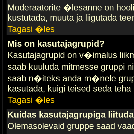
Moderaatorite �lesanne on hooli
kustutada, muuta ja liigutada tee
Tagasi �les
Mis on kasutajagrupid?
Kasutajagrupid on v�imalus liik
saab kuuluda mitmesse gruppi nin
saab n�iteks anda m�nele grup
kasutada, kuigi teised seda teha 
Tagasi �les
Kuidas kasutajagrupiga liitud
Olemasolevaid gruppe saad vaa