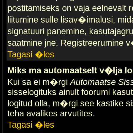
postitamiseks on vaja eelnevalt r
liitumine sulle lisav�imalusi, mid
signatuuri panemine, kasutajagr
saatmine jne. Registreerumine v�
Tagasi �les
Miks ma automaatselt v�lja l
Kui sa ei m�rgi
Automaatse Siss
sisselogituks ainult foorumi kasu
logitud olla, m�rgi see kastike s
teha avalikes arvutites.
Tagasi �les