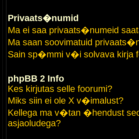
Privaats�numid
Ma ei saa privaats�numeid saat
Ma saan soovimatuid privaats�
Sain sp�mmi v�i solvava kirja 
phpBB 2 Info
Kes kirjutas selle foorumi?
Miks siin ei ole X v�imalust?
Kellega ma v�tan �hendust seo
asjaoludega?