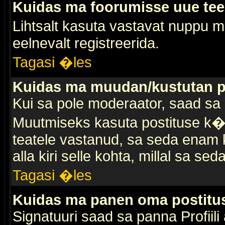
Kuidas ma foorumisse uue te
Lihtsalt kasuta vastavat nuppu mi
eelnevalt registreerida.
Tagasi �les
Kuidas ma muudan/kustutan p
Kui sa pole moderaator, saad sa 
Muutmiseks kasuta postituse k�r
teatele vastanud, sa seda enam k
alla kiri selle kohta, millal sa sed
Tagasi �les
Kuidas ma panen oma postitus
Signatuuri saad sa panna Profiili a