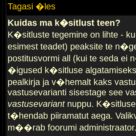
Tagasi �les
Kuidas ma k�sitlust teen?
K�sitluste tegemine on lihte - 
esimest teadet) peaksite te n�g
postitusvormi all (kui te seda ei 
�igused k�sitluse algatamiseks)
pealkirja ja v�hemalt kaks vast
vastusevarianti sisestage see va
vastusevariant
nuppu. K�sitlusel
t�hendab piiramatut aega. Valikva
m��rab foorumi administraator