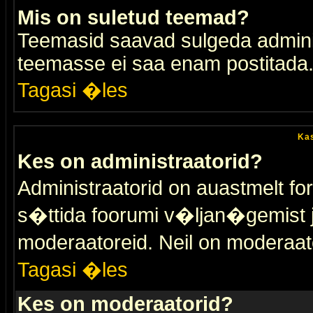
Mis on suletud teemad?
Teemasid saavad sulgeda adminis
teemasse ei saa enam postitada
Tagasi �les
Kas
Kes on administraatorid?
Administraatorid on auastmelt 
s�ttida foorumi v�ljan�gemist
moderaatoreid. Neil on moderaat
Tagasi �les
Kes on moderaatorid?