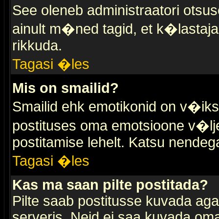
See oleneb administraatori otsuse
ainult m�ned tagid, et k�lastaja
rikkuda.
Tagasi �les
Mis on smailid?
Smailid ehk emotikonid on v�ikse
postituses oma emotsioone v�lje
postitamise lehelt. Katsu nendega 
Tagasi �les
Kas ma saan pilte postitada?
Pilte saab postitusse kuvada ag
serveris. Neid ei saa kuvada oma 