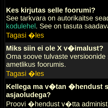
Kes kirjutas selle foorumi?
See tarkvara on autorikaitse sea
kodulehel
. See on tasuta saadaval
Tagasi �les
Miks siin ei ole X v�imalust?
Oma soove tulvaste versioonide
ametlikus foorumis.
Tagasi �les
Kellega ma v�tan �hendust se
asjaoludega?
Proovi �hendust v�tta administr