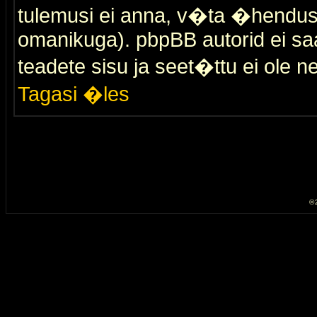
tulemusi ei anna, v�ta �hendus
omanikuga). pbpBB autorid ei saa
teadete sisu ja seet�ttu ei ole n
Tagasi �les
© 