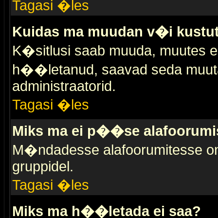
Tagasi �les
Kuidas ma muudan v�i kustut
K�sitlusi saab muuda, muutes esi
h��letanud, saavad seda muuta 
administraatorid.
Tagasi �les
Miks ma ei p��se alafoorumi
M�ndadesse alafoorumitesse on 
gruppidel.
Tagasi �les
Miks ma h��letada ei saa?