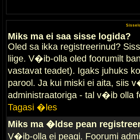
Sissel
Miks ma ei saa sisse logida?
Oled sa ikka registreerinud? Sis
liige. V�ib-olla oled foorumilt ban
vastavat teadet). Igaks juhuks ko
parool. Ja kui miski ei aita, sii
administraatoriga - tal v�ib olla 
Tagasi �les
Miks ma �ldse pean registre
V�ib-olla ei peagi. Foorumi admi