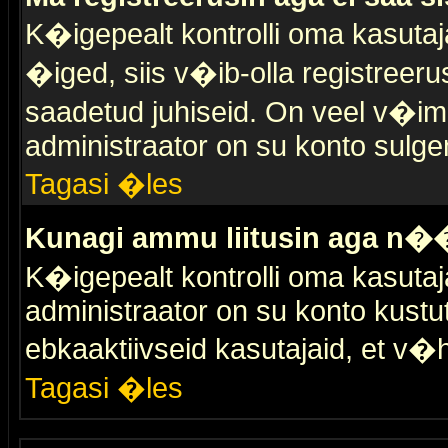
K�igepealt kontrolli oma kasutaja
�iged, siis v�ib-olla registreer
saadetud juhiseid. On veel v�ima
administraator on su konto sulge
Tagasi �les
Kunagi ammu liitusin aga n��
K�igepealt kontrolli oma kasutaj
administraator on su konto kustu
ebkaaktiivseid kasutajaid, et v
Tagasi �les