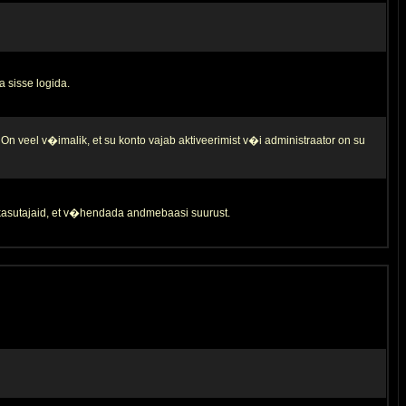
a sisse logida.
 On veel v�imalik, et su konto vajab aktiveerimist v�i administraator on su
d kasutajaid, et v�hendada andmebaasi suurust.