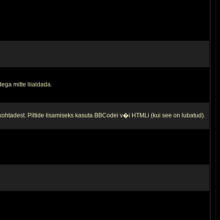
ega mitte liialdada.
 kohtadest. Piltide lisamiseks kasuta BBCodei v�i HTMLi (kui see on lubatud).