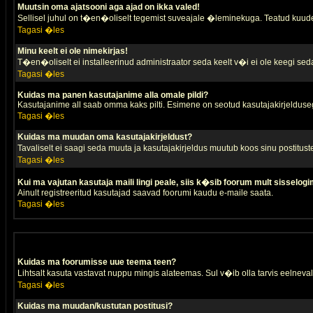
Muutsin oma ajatsooni aga ajad on ikka valed!
Sellisel juhul on t�en�oliselt tegemist suveajale �leminekuga. Teatud kuude
Tagasi �les
Minu keelt ei ole nimekirjas!
T�en�oliselt ei installeerinud administraator seda keelt v�i ei ole keegi sed
Tagasi �les
Kuidas ma panen kasutajanime alla omale pildi?
Kasutajanime all saab omma kaks pilti. Esimene on seotud kasutajakirjeldusega 
Tagasi �les
Kuidas ma muudan oma kasutajakirjeldust?
Tavaliselt ei saagi seda muuta ja kasutajakirjeldus muutub koos sinu postitus
Tagasi �les
Kui ma vajutan kasutaja maili lingi peale, siis k�sib foorum mult sisselogi
Ainult registreeritud kasutajad saavad foorumi kaudu e-maile saata.
Tagasi �les
Kuidas ma foorumisse uue teema teen?
Lihtsalt kasuta vastavat nuppu mingis alateemas. Sul v�ib olla tarvis eelnevalt
Tagasi �les
Kuidas ma muudan/kustutan postitusi?