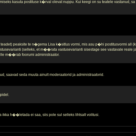
iseks kasuta postituse k�rval olevat nuppu. Kui keegi on su teatele vastanud, sa se
teadet) peaksite te n�gema Lisa k�sitlus vormi, mis asu p�hi postitusvormi all (k
stusevarianti (selleks, et m��rata vastusevarianti sisestage see vastavale reale 
 selle m��rab foorumi administraator.
d, saavad seda muuta ainult moderaatorid ja administraatorid.
pidel.
ikka h��letada ei saa, siis pole sul selleks lihtsalt volitusi.