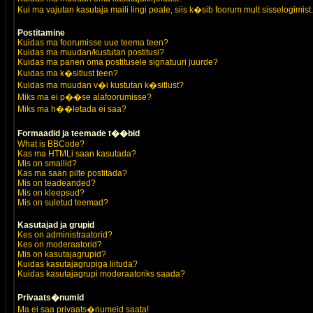
Kui ma vajutan kasutaja maili lingi peale, siis k�sib foorum mult sisselogimist.
Postitamine
Kuidas ma foorumisse uue teema teen?
Kuidas ma muudan/kustutan postitusi?
Kuidas ma panen oma postitusele signatuuri juurde?
Kuidas ma k�sitlust teen?
Kuidas ma muudan v�i kustutan k�sitlust?
Miks ma ei p��se alafoorumisse?
Miks ma h��letada ei saa?
Formaadid ja teemade t��bid
What is BBCode?
Kas ma HTMLi saan kasutada?
Mis on smailid?
Kas ma saan pilte postitada?
Mis on teadeanded?
Mis on kleepsud?
Mis on suletud teemad?
Kasutajad ja grupid
Kes on administraatorid?
Kes on moderaatorid?
Mis on kasutajagrupid?
Kuidas kasutajagrupiga liituda?
Kuidas kasutajagrupi moderaatoriks saada?
Privaats�numid
Ma ei saa privaats�numeid saata!