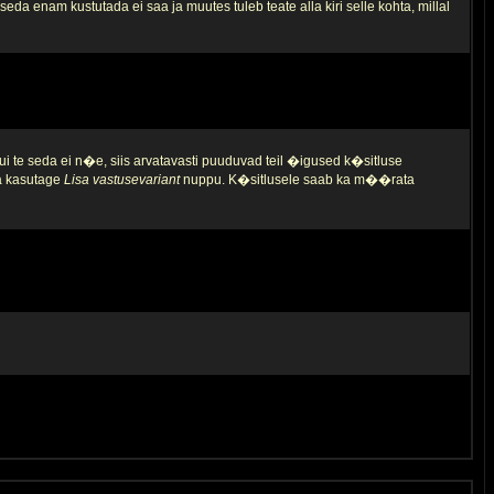
da enam kustutada ei saa ja muutes tuleb teate alla kiri selle kohta, millal
ui te seda ei n�e, siis arvatavasti puuduvad teil �igused k�sitluse
ja kasutage
Lisa vastusevariant
nuppu. K�sitlusele saab ka m��rata