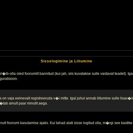
Sisselogimine ja Liitumine
�ib-olla oled foorumilt bannitud (kui jah, siis kuvatakse sulle vastavat teadet). Igak
guratsioon.
 on vaja eelnevalt registreeruda v�i mitte. Igal juhul annab liitumine sulle lisav�i
tab ainult paar minutit aega.
nult foorumi kasutamise ajaks. Kui tahad alati sisse logitud olla, m�rgi see kastike 