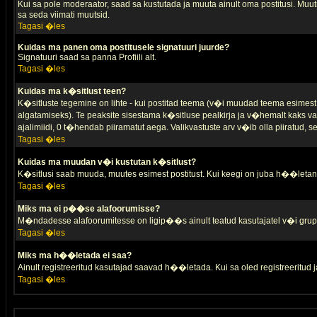
Kui sa pole moderaator, saad sa kustutada ja muuta ainult oma postitusi. Muutm
sa seda viimati muutsid.
Tagasi �les
Kuidas ma panen oma postitusele signatuuri juurde?
Signatuuri saad sa panna Profiili alt.
Tagasi �les
Kuidas ma k�sitlust teen?
K�sitluste tegemine on lihte - kui postitad teema (v�i muudad teema esimest 
algatamiseks). Te peaksite sisestama k�sitluse pealkirja ja v�hemalt kaks va
ajalimiidi, 0 t�hendab piiramatut aega. Valikvastuste arv v�ib olla piiratud,
Tagasi �les
Kuidas ma muudan v�i kustutan k�sitlust?
K�sitlusi saab muuda, muutes esimest postitust. Kui keegi on juba h��letanu
Tagasi �les
Miks ma ei p��se alafoorumisse?
M�ndadesse alafoorumitesse on ligip��s ainult teatud kasutajatel v�i grup
Tagasi �les
Miks ma h��letada ei saa?
Ainult registreeritud kasutajad saavad h��letada. Kui sa oled registreeritud ja 
Tagasi �les