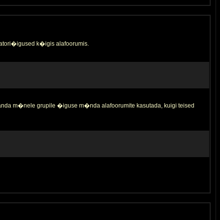
tori�igused k�igis alafoorumis.
 anda m�nele grupile �iguse m�nda alafoorumite kasutada, kuigi teised