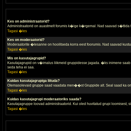
Kes on administraatorid?
Administraatorid on auastmelt forumis k�ige k�rgemal. Nad saavad s�ttida
Tagasi �les
Kes on moderaatorid?
Moderaatorite �lesanne on hoolitseda korra eest foorumis. Nad saavad kustut
Tagasi �les
Mis on kasutajagrupid?
Kasutajagrupid on v�imalus liikmeid gruppidesse jagada. �ks inimene saab 
seda teha ei saa.
Tagasi �les
Kuidas kasutajagrupiga liituda?
Olemasolevaid gruppe saad vaadata men��st Gruppide alt. Seal saad ka oma 
Tagasi �les
Kuidas kasutajagrupi moderaatoriks saada?
Kasutajagruppe loovad administraatorid. Kui oled huvitatud grupi loomisest,
Tagasi �les