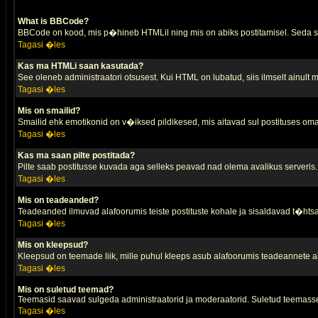
What is BBCode?
BBCode on kood, mis p�hineb HTMLil ning mis on abiks postitamisel. Seda saa
Tagasi �les
Kas ma HTMLi saan kasutada?
See oleneb administraatori otsusest. Kui HTML on lubatud, siis ilmselt ainult
Tagasi �les
Mis on smailid?
Smailid ehk emotikonid on v�iksed pildikesed, mis aitavad sul postituses oma
Tagasi �les
Kas ma saan pilte postitada?
Pilte saab postitusse kuvada aga selleks peavad nad olema avalikus serveris. 
Tagasi �les
Mis on teadeanded?
Teadeanded ilmuvad alafoorumis teiste postituste kohale ja sisaldavad t�htsa
Tagasi �les
Mis on kleepsud?
Kleepsud on teemade liik, mille puhul kleeps asub alafoorumis teadeannete all
Tagasi �les
Mis on suletud teemad?
Teemasid saavad sulgeda administraatorid ja moderaatorid. Suletud teemasse
Tagasi �les