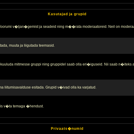
Kasutajad ja grupid
 foorumi v�ljan�gemist ja seadeid ning m��rata moderaatoreid. Neil on moderaa
ada, muuta ja liigutada teemasid.
kuuluda mitmesse gruppi ning gruppidel saab olla eri�iguseid. Nii saab n�iteks
liitumisavalduse esitada. Grupid v�ivad olla ka varjatud.
 siis v�ta temaga �hendust.
Privaats�numid