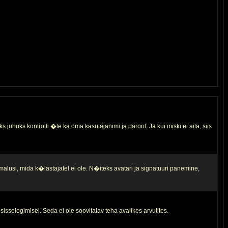
s juhuks kontrolli �le ka oma kasutajanimi ja parool. Ja kui miski ei aita, siis
malusi, mida k�lastajatel ei ole. N�iteks avatari ja signatuuri panemine,
sisselogimisel. Seda ei ole soovitatav teha avalikes arvutites.