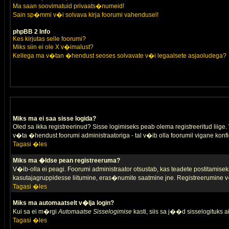
Ma saan soovimatuid privaats�numeid!
Sain sp�mmi v�i solvava kirja foorumi vahendusel!
phpBB 2 Info
Kes kirjutas selle foorumi?
Miks siin ei ole X v�imalust?
Kellega ma v�tan �hendust seoses solvavate v�i legaalsete asjaoludega?
Miks ma ei saa sisse logida?
Oled sa ikka registreerinud? Sisse logimiseks peab olema registreeritud liige. V
v�ta �hendust foorumi administraatoriga - tal v�ib olla foorumil vigane konfi
Tagasi �les
Miks ma �ldse pean registreeruma?
V�ib-olla ei peagi. Foorumi administraator otsustab, kas teadete postitamiseks
kasutajagruppidesse liitumine, eras�numite saatmine jne. Registreerumine v�
Tagasi �les
Miks ma automaatselt v�lja login?
Kui sa ei m�rgi
Automaatse Sisselogimise
kasti, siis sa j��d sisselogituks ai
Tagasi �les