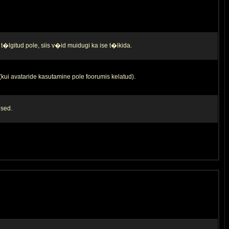
t�lgitud pole, siis v�id muidugi ka ise t�lkida.
 (kui avataride kasutamine pole foorumis kelatud).
used.