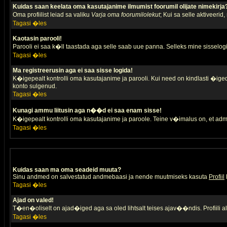
Kuidas saan keelata oma kasutajanime ilmumist foorumil olijate nimekirja
Oma profiilist leiad sa valiku
Varja oma foorumilolekut
; Kui sa selle aktiveerid
Tagasi �les
Kaotasin parooli!
Parooli ei saa k�ll taastada aga selle saab uue panna. Selleks mine sisselogim
Tagasi �les
Ma registreerusin aga ei saa sisse logida!
K�igepealt kontrolli oma kasutajanime ja parooli. Kui need on kindlasti �iged,
konto sulgenud.
Tagasi �les
Kunagi ammu liitusin aga n��d ei saa enam sisse!
K�igepealt kontrolli oma kasutajanime ja paroole. Teine v�imalus on, et adm
Tagasi �les
Kuidas saan ma oma seadeid muuta?
Sinu andmed on salvestatud andmebaasi ja nende muutmiseks kasuta
Profiil
Tagasi �les
Ajad on valed!
T�en�oliselt on ajad�iged aga sa oled lihtsalt teises ajav��ndis. Profiili 
Tagasi �les