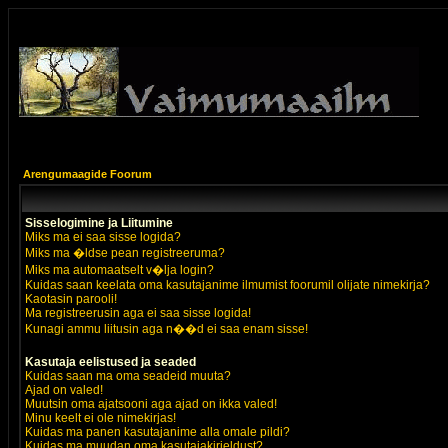
Arengumaagide Foorum
Sisselogimine ja Liitumine
Miks ma ei saa sisse logida?
Miks ma �ldse pean registreeruma?
Miks ma automaatselt v�lja login?
Kuidas saan keelata oma kasutajanime ilmumist foorumil olijate nimekirja?
Kaotasin parooli!
Ma registreerusin aga ei saa sisse logida!
Kunagi ammu liitusin aga n��d ei saa enam sisse!
Kasutaja eelistused ja seaded
Kuidas saan ma oma seadeid muuta?
Ajad on valed!
Muutsin oma ajatsooni aga ajad on ikka valed!
Minu keelt ei ole nimekirjas!
Kuidas ma panen kasutajanime alla omale pildi?
Kuidas ma muudan oma kasutajakirjeldust?