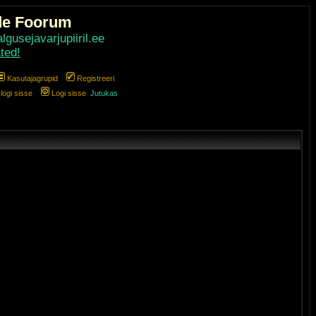
de Foorum
gusejavarjupiiril.ee
ted!
Kasutajagrupid
Registreeri
ogi sisse
Logi sisse
Jutukas