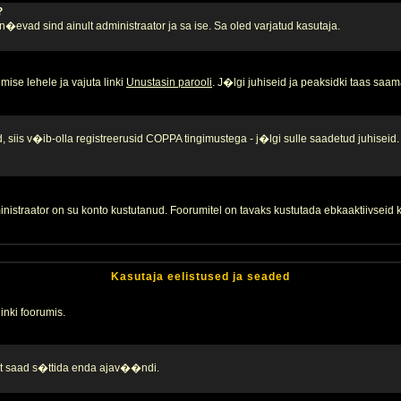
?
, n�evad sind ainult administraator ja sa ise. Sa oled varjatud kasutaja.
ise lehele ja vajuta linki
Unustasin parooli
. J�lgi juhiseid ja peaksidki taas saam
 siis v�ib-olla registreerusid COPPA tingimustega - j�lgi sulle saadetud juhiseid.
inistraator on su konto kustutanud. Foorumitel on tavaks kustutada ebkaaktiivsei
Kasutaja eelistused ja seaded
linki foorumis.
alt saad s�ttida enda ajav��ndi.