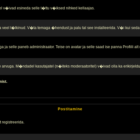
l v�ivad esineda selle t�ttu v�iksed nihked kellaajas.
a veel t�lkinud. V�ta temaga �hendust ja palu tal see installeerida. V�i kui seda 
ja selle paneb administraator. Teise on avatar ja selle saad ise panna Profiili alt
te arvuga. M�ndadel kasutajatel (n�iteks moderaatoritel) v�ivad olla ka erikirjeld
mist.
Postitamine
 registreerida.