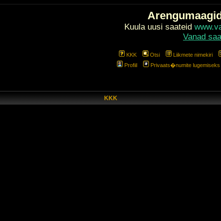
Arengumaagi
Kuula uusi saateid
www.val
Vanad saa
KKK
Otsi
Liikmete nimekiri
Profiil
Privaats�numite lugemiseks l
KKK