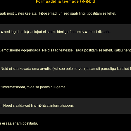
Formaadid ja teemade t��bid
b postitustes keelata. T�psemad juhised saab lingilt postitamise lehel.
 m�ned tagid, et k�lastajad ei saaks htmliga foorumi v�limust rikkuda.
 emotsioone v�ljendada. Neid saad teatesse lisada postitamise lehelt. Katsu nend
Neid ei saa kuvada oma arvutist (kui see pole server) ja samuti parooliga kaitstud
t informatsiooni, mida sa peaksid lugema.
. Need sisaldavad tihti t�htsat informatsiooni.
 ei saa enam postitada.