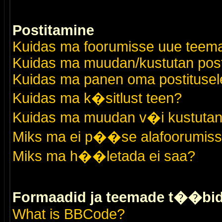
Postitamine
Kuidas ma foorumisse uue teem
Kuidas ma muudan/kustutan post
Kuidas ma panen oma postitusele
Kuidas ma k�sitlust teen?
Kuidas ma muudan v�i kustutan
Miks ma ei p��se alafoorumis
Miks ma h��letada ei saa?
Formaadid ja teemade t��bi
What is BBCode?