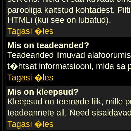
parooliga kaitstud kohtadest. Pi
HTMLi (kui see on lubatud).
Tagasi �les
Mis on teadeanded?
Teadeanded ilmuvad alafoorumis t
t�htsat informatsiooni, mida sa
Tagasi �les
Mis on kleepsud?
Kleepsud on teemade liik, mille 
teadeannete all. Need sisaldavad 
Tagasi �les