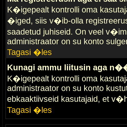
K�igepealt kontrolli oma kasutaja
�iged, siis v�ib-olla registreer
saadetud juhiseid. On veel v�ima
administraator on su konto sulge
Tagasi �les
Kunagi ammu liitusin aga n��
K�igepealt kontrolli oma kasutaj
administraator on su konto kustu
ebkaaktiivseid kasutajaid, et v
Tagasi �les