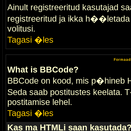
Ainult registreeritud kasutajad 
registreeritud ja ikka h��letada ei
volitusi.
Tagasi �les
Formaad
What is BBCode?
BBCode on kood, mis p�hineb HTM
Seda saab postitustes keelata. T
postitamise lehel.
Tagasi �les
Kas ma HTMLi saan kasutada