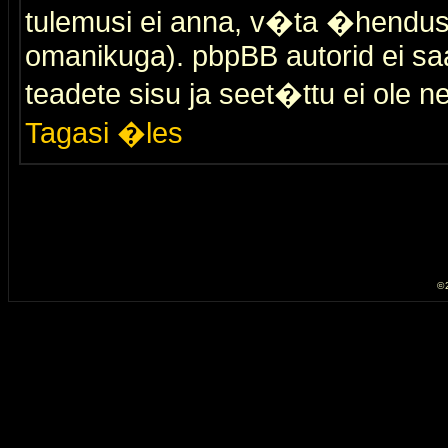
tulemusi ei anna, v�ta �hendus
omanikuga). pbpBB autorid ei saa
teadete sisu ja seet�ttu ei ole n
Tagasi �les
© 