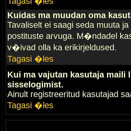
Tagasi �les
Kuidas ma muudan oma kasuta
Tavaliselt ei saagi seda muuta j
postituste arvuga. M�ndadel kas
v�ivad olla ka erikirjeldused.
Tagasi �les
Kui ma vajutan kasutaja maili 
sisselogimist.
Ainult registreeritud kasutajad 
Tagasi �les