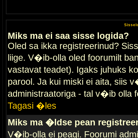
Sissel
Miks ma ei saa sisse logida?
Oled sa ikka registreerinud? Sis
liige. V�ib-olla oled foorumilt ban
vastavat teadet). Igaks juhuks ko
parool. Ja kui miski ei aita, sii
administraatoriga - tal v�ib olla 
Tagasi �les
Miks ma �ldse pean registre
V�ib-olla ei peagi. Foorumi admi