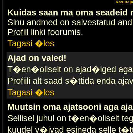
Kasutaja
Kuidas saan ma oma seadeid
Sinu andmed on salvestatud an
Profiil
linki foorumis.
Tagasi �les
Ajad on valed!
T�en�oliselt on ajad�iged aga s
Profiili alt saad s�ttida enda a
Tagasi �les
Muutsin oma ajatsooni aga aja
Sellisel juhul on t�en�oliselt t
kuudel v�ivad esineda selle t�t