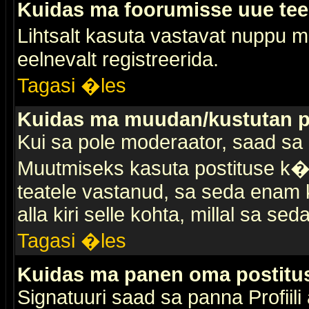
Kuidas ma foorumisse uue te
Lihtsalt kasuta vastavat nuppu mi
eelnevalt registreerida.
Tagasi �les
Kuidas ma muudan/kustutan p
Kui sa pole moderaator, saad sa 
Muutmiseks kasuta postituse k�r
teatele vastanud, sa seda enam k
alla kiri selle kohta, millal sa sed
Tagasi �les
Kuidas ma panen oma postitus
Signatuuri saad sa panna Profiili a