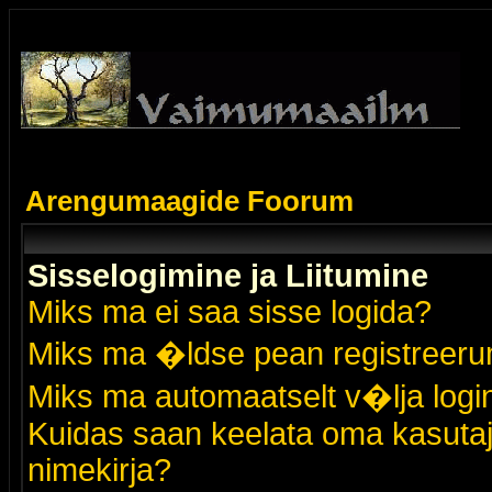
Arengumaagide Foorum
Sisselogimine ja Liitumine
Miks ma ei saa sisse logida?
Miks ma �ldse pean registreer
Miks ma automaatselt v�lja logi
Kuidas saan keelata oma kasutaja
nimekirja?