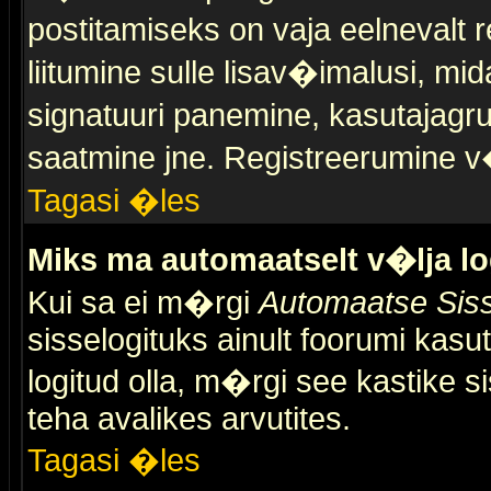
postitamiseks on vaja eelnevalt r
liitumine sulle lisav�imalusi, mid
signatuuri panemine, kasutajagr
saatmine jne. Registreerumine v�
Tagasi �les
Miks ma automaatselt v�lja l
Kui sa ei m�rgi
Automaatse Siss
sisselogituks ainult foorumi kasu
logitud olla, m�rgi see kastike s
teha avalikes arvutites.
Tagasi �les