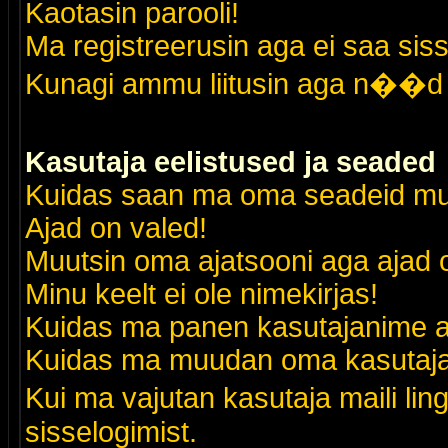
Kaotasin parooli!
Ma registreerusin aga ei saa siss
Kunagi ammu liitusin aga n��d 
Kasutaja eelistused ja seaded
Kuidas saan ma oma seadeid m
Ajad on valed!
Muutsin oma ajatsooni aga ajad o
Minu keelt ei ole nimekirjas!
Kuidas ma panen kasutajanime al
Kuidas ma muudan oma kasutajak
Kui ma vajutan kasutaja maili lin
sisselogimist.