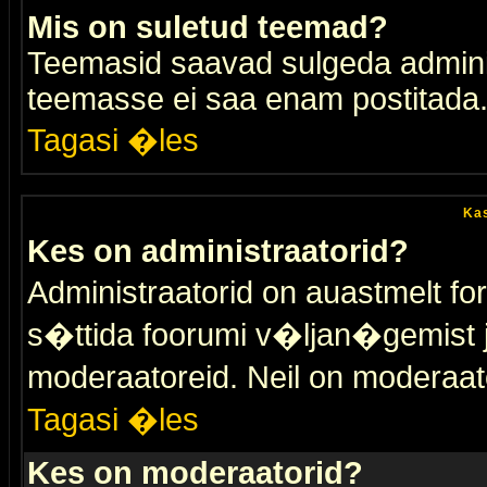
Mis on suletud teemad?
Teemasid saavad sulgeda adminis
teemasse ei saa enam postitada
Tagasi �les
Kas
Kes on administraatorid?
Administraatorid on auastmelt 
s�ttida foorumi v�ljan�gemist
moderaatoreid. Neil on moderaat
Tagasi �les
Kes on moderaatorid?