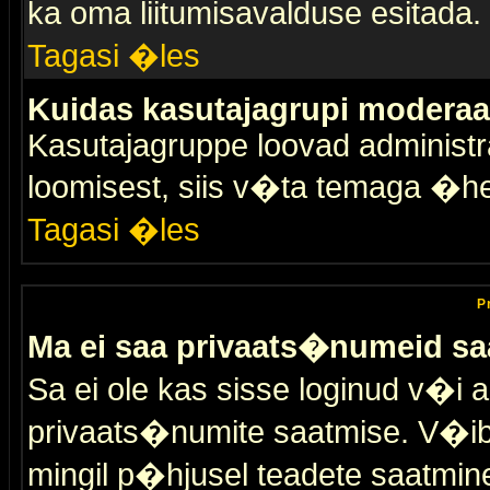
ka oma liitumisavalduse esitada.
Tagasi �les
Kuidas kasutajagrupi moderaa
Kasutajagruppe loovad administra
loomisest, siis v�ta temaga �h
Tagasi �les
P
Ma ei saa privaats�numeid sa
Sa ei ole kas sisse loginud v�i 
privaats�numite saatmise. V�ib ka
mingil p�hjusel teadete saatmin