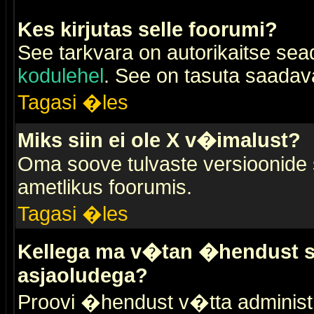
Kes kirjutas selle foorumi?
See tarkvara on autorikaitse sea
kodulehel
. See on tasuta saadaval
Tagasi �les
Miks siin ei ole X v�imalust?
Oma soove tulvaste versioonide
ametlikus foorumis.
Tagasi �les
Kellega ma v�tan �hendust se
asjaoludega?
Proovi �hendust v�tta administr