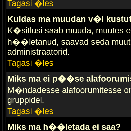
Tagasi �les
Kuidas ma muudan v�i kustut
K�sitlusi saab muuda, muutes esi
h��letanud, saavad seda muuta 
administraatorid.
Tagasi �les
Miks ma ei p��se alafoorumi
M�ndadesse alafoorumitesse on 
gruppidel.
Tagasi �les
Miks ma h��letada ei saa?