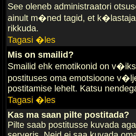
See oleneb administraatori otsuse
ainult m�ned tagid, et k�lastaja
rikkuda.
Tagasi �les
Mis on smailid?
Smailid ehk emotikonid on v�ikse
postituses oma emotsioone v�lje
postitamise lehelt. Katsu nendega 
Tagasi �les
Kas ma saan pilte postitada?
Pilte saab postitusse kuvada ag
serveris. Neid ei saa kuvada oma 