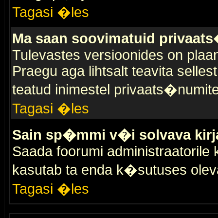
Tagasi �les
Ma saan soovimatuid privaat
Tulevastes versioonides on plaan
Praegu aga lihtsalt teavita selles
teatud inimestel privaats�numit
Tagasi �les
Sain sp�mmi v�i solvava kirj
Saada foorumi administraatorile k
kasutab ta enda k�sutuses olev
Tagasi �les