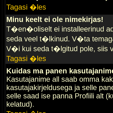
Tagasi �les
Minu keelt ei ole nimekirjas!
T�en�oliselt ei installeerinud ad
seda veel t�lkinud. V�ta temaga 
V�i kui seda t�lgitud pole, siis 
Tagasi �les
Kuidas ma panen kasutajanime 
Kasutajanime all saab omma kaks
kasutajakirjeldusega ja selle pan
selle saad ise panna Profiili alt 
kelatud).