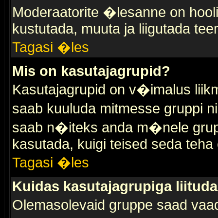
Moderaatorite �lesanne on hooli
kustutada, muuta ja liigutada tee
Tagasi �les
Mis on kasutajagrupid?
Kasutajagrupid on v�imalus liik
saab kuuluda mitmesse gruppi nin
saab n�iteks anda m�nele grup
kasutada, kuigi teised seda teha 
Tagasi �les
Kuidas kasutajagrupiga liitud
Olemasolevaid gruppe saad vaa