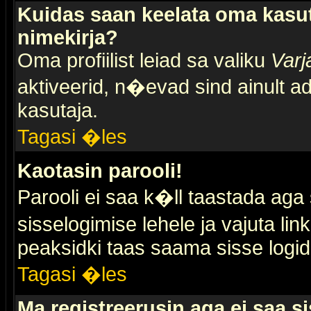
Kuidas saan keelata oma kasut
nimekirja?
Oma profiilist leiad sa valiku
Varj
aktiveerid, n�evad sind ainult ad
kasutaja.
Tagasi �les
Kaotasin parooli!
Parooli ei saa k�ll taastada aga
sisselogimise lehele ja vajuta lin
peaksidki taas saama sisse logid
Tagasi �les
Ma registreerusin aga ei saa si