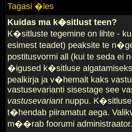
Tagasi �les
Kuidas ma k�sitlust teen?
K�sitluste tegemine on lihte - 
esimest teadet) peaksite te n�g
postitusvormi all (kui te seda ei 
�igused k�sitluse algatamiseks)
pealkirja ja v�hemalt kaks vast
vastusevarianti sisestage see va
vastusevariant
nuppu. K�sitlusel
t�hendab piiramatut aega. Valikva
m��rab foorumi administraator