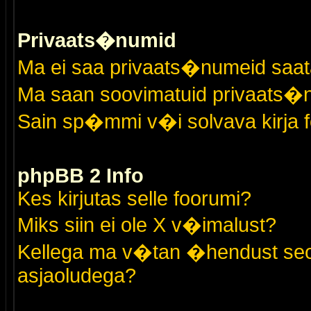
Privaats�numid
Ma ei saa privaats�numeid saat
Ma saan soovimatuid privaats�
Sain sp�mmi v�i solvava kirja 
phpBB 2 Info
Kes kirjutas selle foorumi?
Miks siin ei ole X v�imalust?
Kellega ma v�tan �hendust seo
asjaoludega?