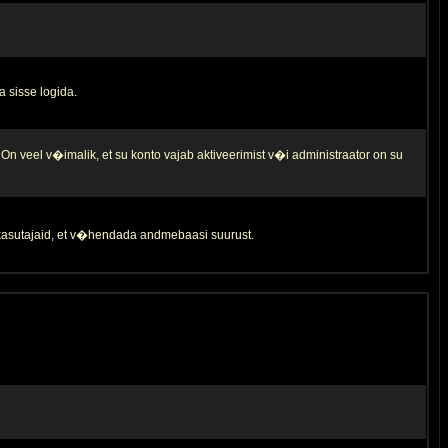
a sisse logida.
 On veel v�imalik, et su konto vajab aktiveerimist v�i administraator on su
d kasutajaid, et v�hendada andmebaasi suurust.