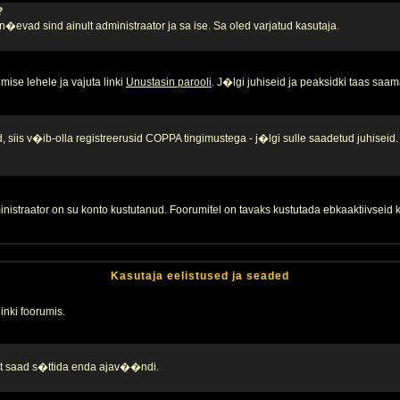
?
, n�evad sind ainult administraator ja sa ise. Sa oled varjatud kasutaja.
ise lehele ja vajuta linki
Unustasin parooli
. J�lgi juhiseid ja peaksidki taas saam
 siis v�ib-olla registreerusid COPPA tingimustega - j�lgi sulle saadetud juhiseid.
inistraator on su konto kustutanud. Foorumitel on tavaks kustutada ebkaaktiivsei
Kasutaja eelistused ja seaded
linki foorumis.
alt saad s�ttida enda ajav��ndi.