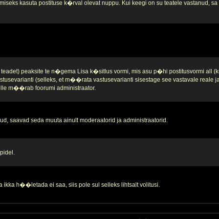
iseks kasuta postituse k�rval olevat nuppu. Kui keegi on su teatele vastanud, sa se
teadet) peaksite te n�gema Lisa k�sitlus vormi, mis asu p�hi postitusvormi all (k
stusevarianti (selleks, et m��rata vastusevarianti sisestage see vastavale reale 
 selle m��rab foorumi administraator.
d, saavad seda muuta ainult moderaatorid ja administraatorid.
pidel.
ikka h��letada ei saa, siis pole sul selleks lihtsalt volitusi.