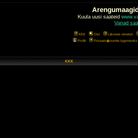
Arengumaagi
Kuula uusi saateid
www.val
Vanad saa
KKK
Otsi
Liikmete nimekiri
Profiil
Privaats�numite lugemiseks l
KKK