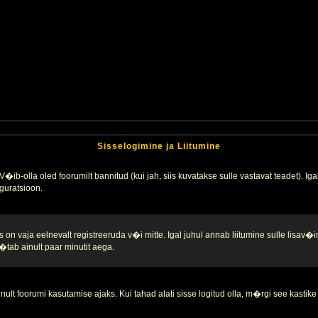
Sisselogimine ja Liitumine
�ib-olla oled foorumilt bannitud (kui jah, siis kuvatakse sulle vastavat teadet). Igak
guratsioon.
 on vaja eelnevalt registreeruda v�i mitte. Igal juhul annab liitumine sulle lisav�i
tab ainult paar minutit aega.
nult foorumi kasutamise ajaks. Kui tahad alati sisse logitud olla, m�rgi see kastike 