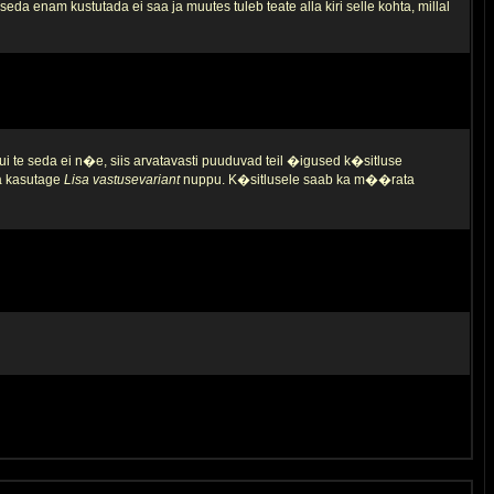
da enam kustutada ei saa ja muutes tuleb teate alla kiri selle kohta, millal
ui te seda ei n�e, siis arvatavasti puuduvad teil �igused k�sitluse
ja kasutage
Lisa vastusevariant
nuppu. K�sitlusele saab ka m��rata