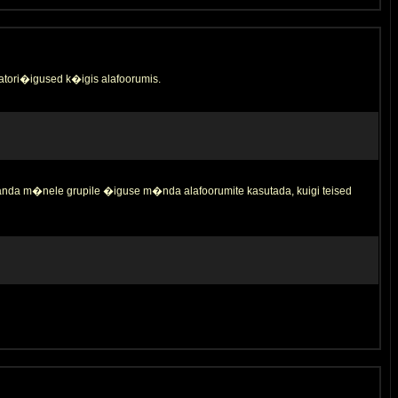
tori�igused k�igis alafoorumis.
 anda m�nele grupile �iguse m�nda alafoorumite kasutada, kuigi teised