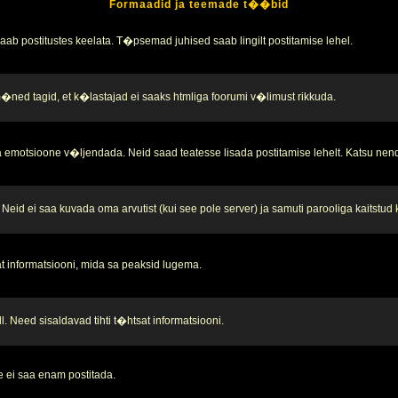
Formaadid ja teemade t��bid
b postitustes keelata. T�psemad juhised saab lingilt postitamise lehel.
 m�ned tagid, et k�lastajad ei saaks htmliga foorumi v�limust rikkuda.
 emotsioone v�ljendada. Neid saad teatesse lisada postitamise lehelt. Katsu nend
Neid ei saa kuvada oma arvutist (kui see pole server) ja samuti parooliga kaitstud
t informatsiooni, mida sa peaksid lugema.
. Need sisaldavad tihti t�htsat informatsiooni.
 ei saa enam postitada.