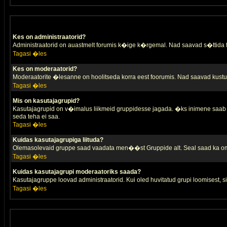
Kes on administraatorid?
Administraatorid on auastmelt forumis k�ige k�rgemal. Nad saavad s�ttida
Tagasi �les
Kes on moderaatorid?
Moderaatorite �lesanne on hoolitseda korra eest foorumis. Nad saavad kustut
Tagasi �les
Mis on kasutajagrupid?
Kasutajagrupid on v�imalus liikmeid gruppidesse jagada. �ks inimene saab 
seda teha ei saa.
Tagasi �les
Kuidas kasutajagrupiga liituda?
Olemasolevaid gruppe saad vaadata men��st Gruppide alt. Seal saad ka oma 
Tagasi �les
Kuidas kasutajagrupi moderaatoriks saada?
Kasutajagruppe loovad administraatorid. Kui oled huvitatud grupi loomisest,
Tagasi �les