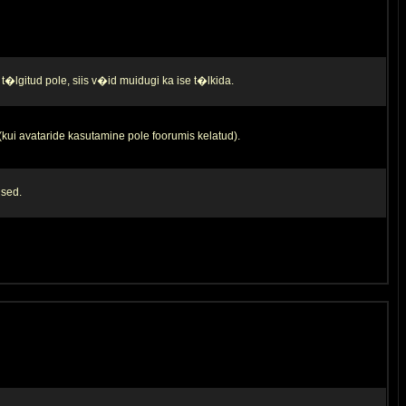
t�lgitud pole, siis v�id muidugi ka ise t�lkida.
 (kui avataride kasutamine pole foorumis kelatud).
used.