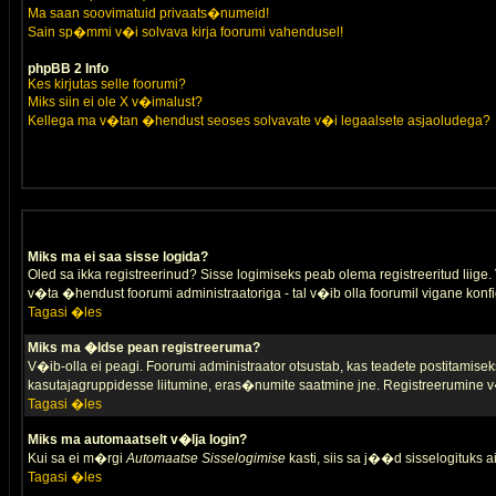
Ma saan soovimatuid privaats�numeid!
Sain sp�mmi v�i solvava kirja foorumi vahendusel!
phpBB 2 Info
Kes kirjutas selle foorumi?
Miks siin ei ole X v�imalust?
Kellega ma v�tan �hendust seoses solvavate v�i legaalsete asjaoludega?
Miks ma ei saa sisse logida?
Oled sa ikka registreerinud? Sisse logimiseks peab olema registreeritud liige. V
v�ta �hendust foorumi administraatoriga - tal v�ib olla foorumil vigane konfi
Tagasi �les
Miks ma �ldse pean registreeruma?
V�ib-olla ei peagi. Foorumi administraator otsustab, kas teadete postitamiseks
kasutajagruppidesse liitumine, eras�numite saatmine jne. Registreerumine v�
Tagasi �les
Miks ma automaatselt v�lja login?
Kui sa ei m�rgi
Automaatse Sisselogimise
kasti, siis sa j��d sisselogituks ai
Tagasi �les