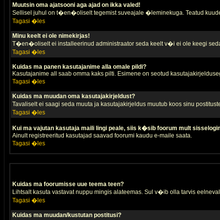
Muutsin oma ajatsooni aga ajad on ikka valed!
Sellisel juhul on t�en�oliselt tegemist suveajale �leminekuga. Teatud kuude
Tagasi �les
Minu keelt ei ole nimekirjas!
T�en�oliselt ei installeerinud administraator seda keelt v�i ei ole keegi sed
Tagasi �les
Kuidas ma panen kasutajanime alla omale pildi?
Kasutajanime all saab omma kaks pilti. Esimene on seotud kasutajakirjeldusega 
Tagasi �les
Kuidas ma muudan oma kasutajakirjeldust?
Tavaliselt ei saagi seda muuta ja kasutajakirjeldus muutub koos sinu postitus
Tagasi �les
Kui ma vajutan kasutaja maili lingi peale, siis k�sib foorum mult sisselogi
Ainult registreeritud kasutajad saavad foorumi kaudu e-maile saata.
Tagasi �les
Kuidas ma foorumisse uue teema teen?
Lihtsalt kasuta vastavat nuppu mingis alateemas. Sul v�ib olla tarvis eelnevalt
Tagasi �les
Kuidas ma muudan/kustutan postitusi?