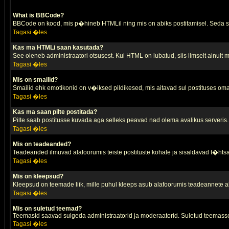
What is BBCode?
BBCode on kood, mis p�hineb HTMLil ning mis on abiks postitamisel. Seda saa
Tagasi �les
Kas ma HTMLi saan kasutada?
See oleneb administraatori otsusest. Kui HTML on lubatud, siis ilmselt ainult
Tagasi �les
Mis on smailid?
Smailid ehk emotikonid on v�iksed pildikesed, mis aitavad sul postituses oma
Tagasi �les
Kas ma saan pilte postitada?
Pilte saab postitusse kuvada aga selleks peavad nad olema avalikus serveris. 
Tagasi �les
Mis on teadeanded?
Teadeanded ilmuvad alafoorumis teiste postituste kohale ja sisaldavad t�htsa
Tagasi �les
Mis on kleepsud?
Kleepsud on teemade liik, mille puhul kleeps asub alafoorumis teadeannete all
Tagasi �les
Mis on suletud teemad?
Teemasid saavad sulgeda administraatorid ja moderaatorid. Suletud teemasse
Tagasi �les