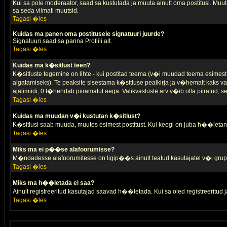
Kui sa pole moderaator, saad sa kustutada ja muuta ainult oma postitusi. Muutm
sa seda viimati muutsid.
Tagasi �les
Kuidas ma panen oma postitusele signatuuri juurde?
Signatuuri saad sa panna Profiili alt.
Tagasi �les
Kuidas ma k�sitlust teen?
K�sitluste tegemine on lihte - kui postitad teema (v�i muudad teema esimest 
algatamiseks). Te peaksite sisestama k�sitluse pealkirja ja v�hemalt kaks va
ajalimiidi, 0 t�hendab piiramatut aega. Valikvastuste arv v�ib olla piiratud,
Tagasi �les
Kuidas ma muudan v�i kustutan k�sitlust?
K�sitlusi saab muuda, muutes esimest postitust. Kui keegi on juba h��letanu
Tagasi �les
Miks ma ei p��se alafoorumisse?
M�ndadesse alafoorumitesse on ligip��s ainult teatud kasutajatel v�i grup
Tagasi �les
Miks ma h��letada ei saa?
Ainult registreeritud kasutajad saavad h��letada. Kui sa oled registreeritud ja 
Tagasi �les