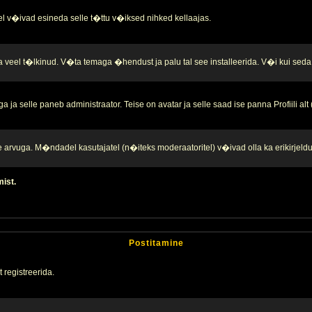
l v�ivad esineda selle t�ttu v�iksed nihked kellaajas.
a veel t�lkinud. V�ta temaga �hendust ja palu tal see installeerida. V�i kui seda 
ja selle paneb administraator. Teise on avatar ja selle saad ise panna Profiili alt
te arvuga. M�ndadel kasutajatel (n�iteks moderaatoritel) v�ivad olla ka erikirjeld
mist.
Postitamine
 registreerida.