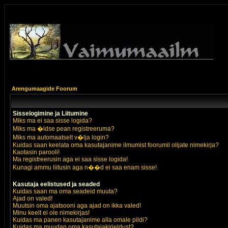
Arengumaagide Foorum
Sisselogimine ja Liitumine
Miks ma ei saa sisse logida?
Miks ma �ldse pean registreeruma?
Miks ma automaatselt v�lja login?
Kuidas saan keelata oma kasutajanime ilmumist foorumil olijate nimekirja?
Kaotasin parooli!
Ma registreerusin aga ei saa sisse logida!
Kunagi ammu liitusin aga n��d ei saa enam sisse!
Kasutaja eelistused ja seaded
Kuidas saan ma oma seadeid muuta?
Ajad on valed!
Muutsin oma ajatsooni aga ajad on ikka valed!
Minu keelt ei ole nimekirjas!
Kuidas ma panen kasutajanime alla omale pildi?
Kuidas ma muudan oma kasutajakirjeldust?