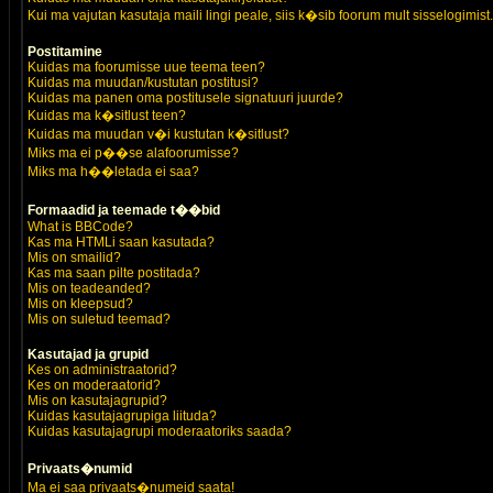
Kui ma vajutan kasutaja maili lingi peale, siis k�sib foorum mult sisselogimist.
Postitamine
Kuidas ma foorumisse uue teema teen?
Kuidas ma muudan/kustutan postitusi?
Kuidas ma panen oma postitusele signatuuri juurde?
Kuidas ma k�sitlust teen?
Kuidas ma muudan v�i kustutan k�sitlust?
Miks ma ei p��se alafoorumisse?
Miks ma h��letada ei saa?
Formaadid ja teemade t��bid
What is BBCode?
Kas ma HTMLi saan kasutada?
Mis on smailid?
Kas ma saan pilte postitada?
Mis on teadeanded?
Mis on kleepsud?
Mis on suletud teemad?
Kasutajad ja grupid
Kes on administraatorid?
Kes on moderaatorid?
Mis on kasutajagrupid?
Kuidas kasutajagrupiga liituda?
Kuidas kasutajagrupi moderaatoriks saada?
Privaats�numid
Ma ei saa privaats�numeid saata!