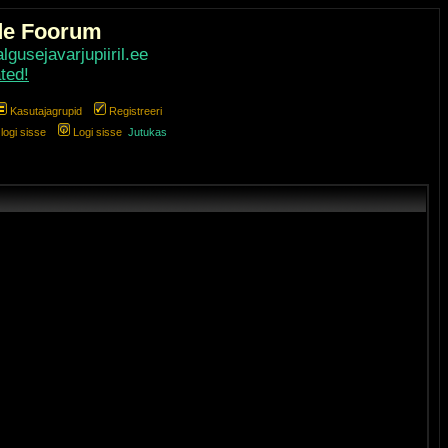
de Foorum
gusejavarjupiiril.ee
ted!
Kasutajagrupid
Registreeri
ogi sisse
Logi sisse
Jutukas