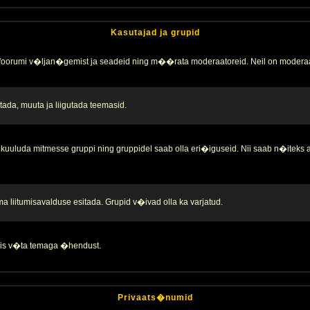
Kasutajad ja grupid
 foorumi v�ljan�gemist ja seadeid ning m��rata moderaatoreid. Neil on moderaa
ada, muuta ja liigutada teemasid.
kuuluda mitmesse gruppi ning gruppidel saab olla eri�iguseid. Nii saab n�iteks
liitumisavalduse esitada. Grupid v�ivad olla ka varjatud.
 siis v�ta temaga �hendust.
Privaats�numid