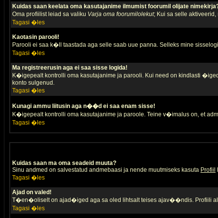
Kuidas saan keelata oma kasutajanime ilmumist foorumil olijate nimekirja
Oma profiilist leiad sa valiku
Varja oma foorumilolekut
; Kui sa selle aktiveerid
Tagasi �les
Kaotasin parooli!
Parooli ei saa k�ll taastada aga selle saab uue panna. Selleks mine sisselogim
Tagasi �les
Ma registreerusin aga ei saa sisse logida!
K�igepealt kontrolli oma kasutajanime ja parooli. Kui need on kindlasti �iged,
konto sulgenud.
Tagasi �les
Kunagi ammu liitusin aga n��d ei saa enam sisse!
K�igepealt kontrolli oma kasutajanime ja paroole. Teine v�imalus on, et adm
Tagasi �les
Kuidas saan ma oma seadeid muuta?
Sinu andmed on salvestatud andmebaasi ja nende muutmiseks kasuta
Profiil
Tagasi �les
Ajad on valed!
T�en�oliselt on ajad�iged aga sa oled lihtsalt teises ajav��ndis. Profiili 
Tagasi �les