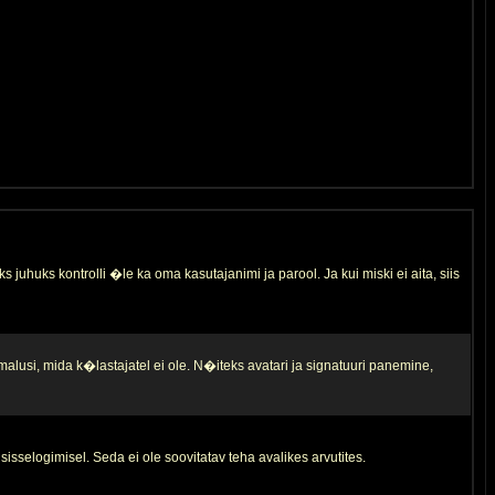
s juhuks kontrolli �le ka oma kasutajanimi ja parool. Ja kui miski ei aita, siis
malusi, mida k�lastajatel ei ole. N�iteks avatari ja signatuuri panemine,
sisselogimisel. Seda ei ole soovitatav teha avalikes arvutites.