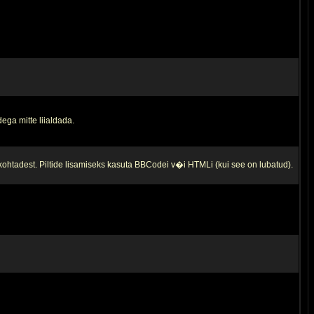
ega mitte liialdada.
 kohtadest. Piltide lisamiseks kasuta BBCodei v�i HTMLi (kui see on lubatud).