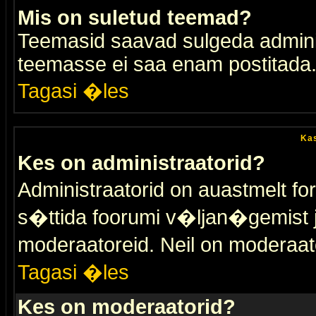
Mis on suletud teemad?
Teemasid saavad sulgeda adminis
teemasse ei saa enam postitada
Tagasi �les
Kas
Kes on administraatorid?
Administraatorid on auastmelt 
s�ttida foorumi v�ljan�gemist
moderaatoreid. Neil on moderaat
Tagasi �les
Kes on moderaatorid?