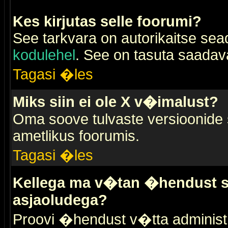
Kes kirjutas selle foorumi?
See tarkvara on autorikaitse sea
kodulehel
. See on tasuta saadaval
Tagasi �les
Miks siin ei ole X v�imalust?
Oma soove tulvaste versioonide
ametlikus foorumis.
Tagasi �les
Kellega ma v�tan �hendust se
asjaoludega?
Proovi �hendust v�tta administr