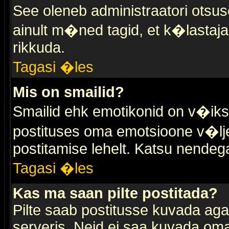
See oleneb administraatori otsuse
ainult m�ned tagid, et k�lastaja
rikkuda.
Tagasi �les
Mis on smailid?
Smailid ehk emotikonid on v�ikse
postituses oma emotsioone v�lje
postitamise lehelt. Katsu nendega 
Tagasi �les
Kas ma saan pilte postitada?
Pilte saab postitusse kuvada ag
serveris. Neid ei saa kuvada oma 