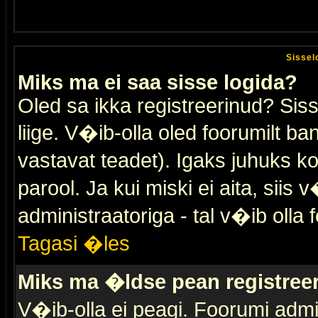
Sissel
Miks ma ei saa sisse logida?
Oled sa ikka registreerinud? Sis
liige. V�ib-olla oled foorumilt ban
vastavat teadet). Igaks juhuks ko
parool. Ja kui miski ei aita, sii
administraatoriga - tal v�ib olla 
Tagasi �les
Miks ma �ldse pean registre
V�ib-olla ei peagi. Foorumi admi