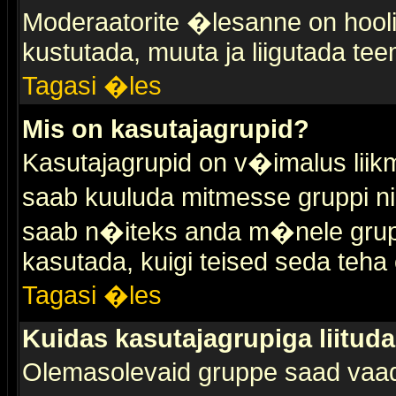
Moderaatorite �lesanne on hooli
kustutada, muuta ja liigutada tee
Tagasi �les
Mis on kasutajagrupid?
Kasutajagrupid on v�imalus liik
saab kuuluda mitmesse gruppi nin
saab n�iteks anda m�nele grup
kasutada, kuigi teised seda teha 
Tagasi �les
Kuidas kasutajagrupiga liitud
Olemasolevaid gruppe saad vaa