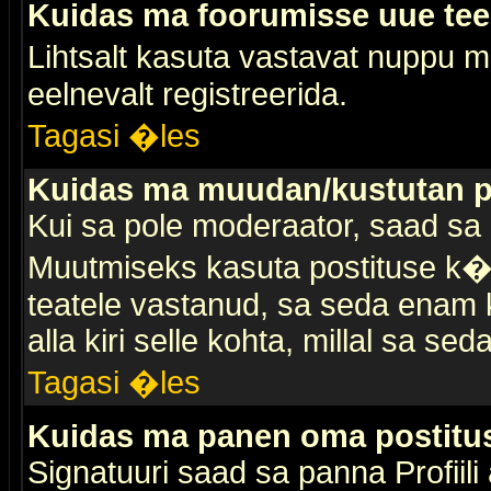
Kuidas ma foorumisse uue te
Lihtsalt kasuta vastavat nuppu mi
eelnevalt registreerida.
Tagasi �les
Kuidas ma muudan/kustutan p
Kui sa pole moderaator, saad sa 
Muutmiseks kasuta postituse k�r
teatele vastanud, sa seda enam k
alla kiri selle kohta, millal sa sed
Tagasi �les
Kuidas ma panen oma postitus
Signatuuri saad sa panna Profiili a