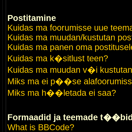
Postitamine
Kuidas ma foorumisse uue teem
Kuidas ma muudan/kustutan post
Kuidas ma panen oma postitusele
Kuidas ma k�sitlust teen?
Kuidas ma muudan v�i kustutan
Miks ma ei p��se alafoorumis
Miks ma h��letada ei saa?
Formaadid ja teemade t��bi
What is BBCode?