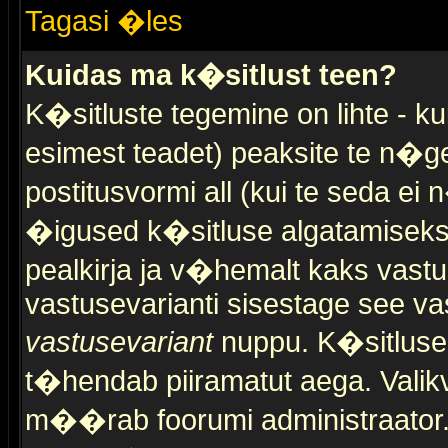
Tagasi �les
Kuidas ma k�sitlust teen?
K�sitluste tegemine on lihte - 
esimest teadet) peaksite te n�g
postitusvormi all (kui te seda ei 
�igused k�sitluse algatamiseks)
pealkirja ja v�hemalt kaks vast
vastusevarianti sisestage see va
vastusevariant
nuppu. K�sitlusel
t�hendab piiramatut aega. Valikva
m��rab foorumi administraator