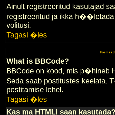
Ainult registreeritud kasutajad 
registreeritud ja ikka h��letada ei
volitusi.
Tagasi �les
Formaad
What is BBCode?
BBCode on kood, mis p�hineb HTM
Seda saab postitustes keelata. T
postitamise lehel.
Tagasi �les
Kas ma HTMLi saan kasutada