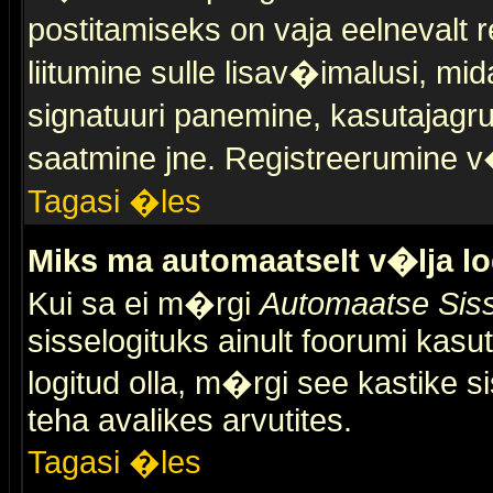
postitamiseks on vaja eelnevalt r
liitumine sulle lisav�imalusi, mid
signatuuri panemine, kasutajagr
saatmine jne. Registreerumine v�
Tagasi �les
Miks ma automaatselt v�lja l
Kui sa ei m�rgi
Automaatse Siss
sisselogituks ainult foorumi kasu
logitud olla, m�rgi see kastike s
teha avalikes arvutites.
Tagasi �les