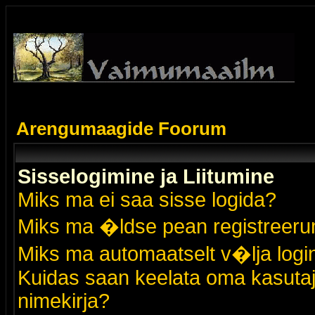
Arengumaagide Foorum
Sisselogimine ja Liitumine
Miks ma ei saa sisse logida?
Miks ma �ldse pean registreer
Miks ma automaatselt v�lja logi
Kuidas saan keelata oma kasutaja
nimekirja?