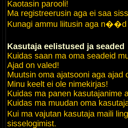
Kaotasin parooli!
Ma registreerusin aga ei saa siss
Kunagi ammu liitusin aga n��d 
Kasutaja eelistused ja seaded
Kuidas saan ma oma seadeid m
Ajad on valed!
Muutsin oma ajatsooni aga ajad o
Minu keelt ei ole nimekirjas!
Kuidas ma panen kasutajanime al
Kuidas ma muudan oma kasutajak
Kui ma vajutan kasutaja maili lin
sisselogimist.