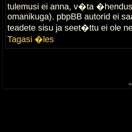
tulemusi ei anna, v�ta �hendus
omanikuga). pbpBB autorid ei saa
teadete sisu ja seet�ttu ei ole n
Tagasi �les
© 