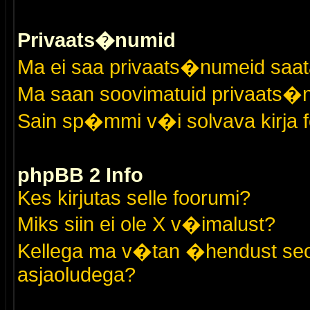
Privaats�numid
Ma ei saa privaats�numeid saat
Ma saan soovimatuid privaats�
Sain sp�mmi v�i solvava kirja 
phpBB 2 Info
Kes kirjutas selle foorumi?
Miks siin ei ole X v�imalust?
Kellega ma v�tan �hendust seo
asjaoludega?