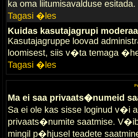
ka oma liitumisavalduse esitada.
Tagasi �les
Kuidas kasutajagrupi moderaa
Kasutajagruppe loovad administra
loomisest, siis v�ta temaga �h
Tagasi �les
P
Ma ei saa privaats�numeid sa
Sa ei ole kas sisse loginud v�i 
privaats�numite saatmise. V�ib ka
mingil p�hjusel teadete saatmin