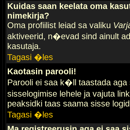
Kuidas saan keelata oma kasut
nimekirja?
Oma profiilist leiad sa valiku
Varj
aktiveerid, n�evad sind ainult ad
kasutaja.
Tagasi �les
Kaotasin parooli!
Parooli ei saa k�ll taastada aga
sisselogimise lehele ja vajuta lin
peaksidki taas saama sisse logid
Tagasi �les
Ma registreerusin aga ei saa si