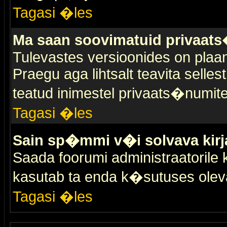
Tagasi �les
Ma saan soovimatuid privaat
Tulevastes versioonides on plaan
Praegu aga lihtsalt teavita selles
teatud inimestel privaats�numit
Tagasi �les
Sain sp�mmi v�i solvava kirj
Saada foorumi administraatorile k
kasutab ta enda k�sutuses olev
Tagasi �les