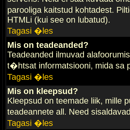
parooliga kaitstud kohtadest. Pi
HTMLi (kui see on lubatud).
Tagasi �les
Mis on teadeanded?
Teadeanded ilmuvad alafoorumis t
t�htsat informatsiooni, mida sa
Tagasi �les
Mis on kleepsud?
Kleepsud on teemade liik, mille 
teadeannete all. Need sisaldavad 
Tagasi �les