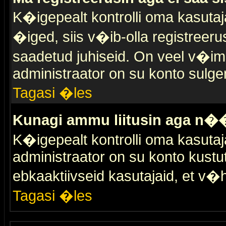
K�igepealt kontrolli oma kasutaja
�iged, siis v�ib-olla registreer
saadetud juhiseid. On veel v�ima
administraator on su konto sulge
Tagasi �les
Kunagi ammu liitusin aga n��
K�igepealt kontrolli oma kasutaj
administraator on su konto kustu
ebkaaktiivseid kasutajaid, et v
Tagasi �les