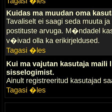
Tagasi �les
Kuidas ma muudan oma kasuta
Tavaliselt ei saagi seda muuta j
postituste arvuga. M�ndadel kas
v�ivad olla ka erikirjeldused.
Tagasi �les
Kui ma vajutan kasutaja maili 
sisselogimist.
Ainult registreeritud kasutajad 
Tagasi �les