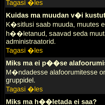
Tagasi �les
Kuidas ma muudan v�i kustut
K�sitlusi saab muuda, muutes esi
h��letanud, saavad seda muuta 
administraatorid.
Tagasi �les
Miks ma ei p��se alafoorumi
M�ndadesse alafoorumitesse on 
gruppidel.
Tagasi �les
Miks ma h��letada ei saa?