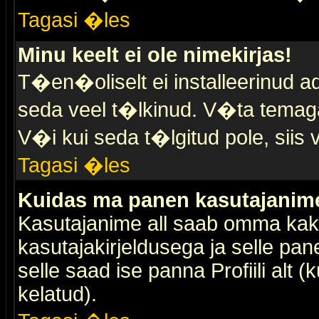
Tagasi �les
Minu keelt ei ole nimekirjas!
T�en�oliselt ei installeerinud ad
seda veel t�lkinud. V�ta temaga 
V�i kui seda t�lgitud pole, siis 
Tagasi �les
Kuidas ma panen kasutajanime 
Kasutajanime all saab omma kaks
kasutajakirjeldusega ja selle pan
selle saad ise panna Profiili alt 
kelatud).