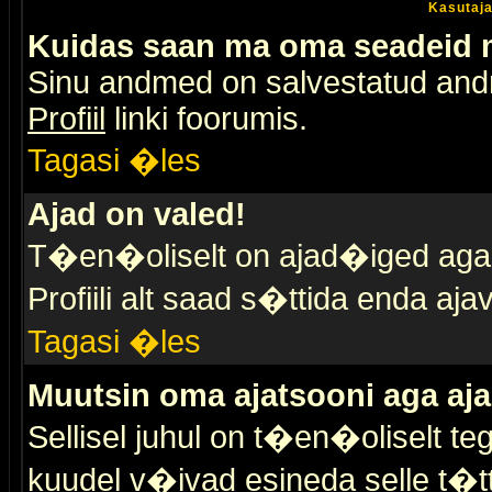
Kasutaja
Kuidas saan ma oma seadeid
Sinu andmed on salvestatud an
Profiil
linki foorumis.
Tagasi �les
Ajad on valed!
T�en�oliselt on ajad�iged aga s
Profiili alt saad s�ttida enda a
Tagasi �les
Muutsin oma ajatsooni aga aja
Sellisel juhul on t�en�oliselt t
kuudel v�ivad esineda selle t�t