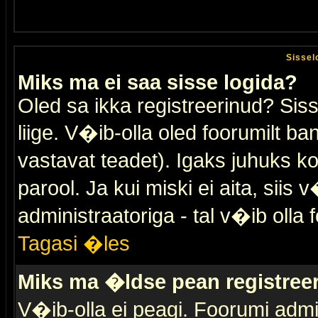
Sissel
Miks ma ei saa sisse logida?
Oled sa ikka registreerinud? Sis
liige. V�ib-olla oled foorumilt ban
vastavat teadet). Igaks juhuks ko
parool. Ja kui miski ei aita, sii
administraatoriga - tal v�ib olla 
Tagasi �les
Miks ma �ldse pean registre
V�ib-olla ei peagi. Foorumi admi