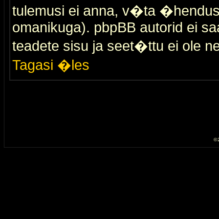
tulemusi ei anna, v�ta �hendus
omanikuga). pbpBB autorid ei saa
teadete sisu ja seet�ttu ei ole n
Tagasi �les
© 