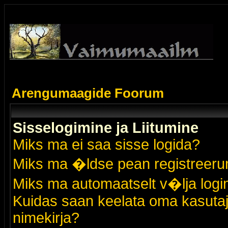
Arengumaagide Foorum
Sisselogimine ja Liitumine
Miks ma ei saa sisse logida?
Miks ma �ldse pean registreer
Miks ma automaatselt v�lja logi
Kuidas saan keelata oma kasutaja
nimekirja?