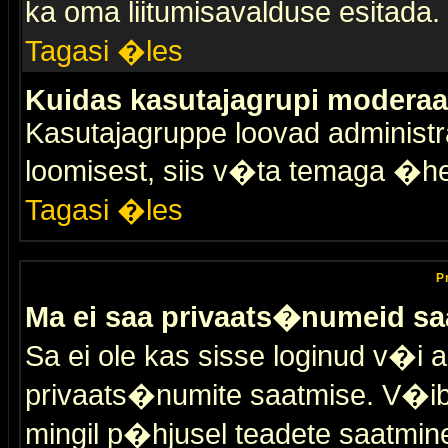
ka oma liitumisavalduse esitada.
Tagasi �les
Kuidas kasutajagrupi moderaa
Kasutajagruppe loovad administra
loomisest, siis v�ta temaga �h
Tagasi �les
P
Ma ei saa privaats�numeid sa
Sa ei ole kas sisse loginud v�i 
privaats�numite saatmise. V�ib ka
mingil p�hjusel teadete saatmin