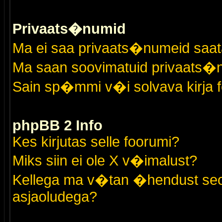
Privaats�numid
Ma ei saa privaats�numeid saat
Ma saan soovimatuid privaats�
Sain sp�mmi v�i solvava kirja 
phpBB 2 Info
Kes kirjutas selle foorumi?
Miks siin ei ole X v�imalust?
Kellega ma v�tan �hendust seo
asjaoludega?