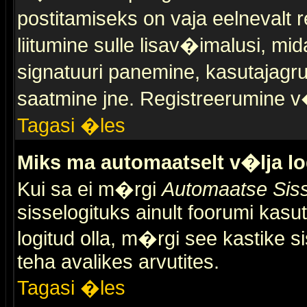
postitamiseks on vaja eelnevalt r
liitumine sulle lisav�imalusi, mid
signatuuri panemine, kasutajagr
saatmine jne. Registreerumine v�
Tagasi �les
Miks ma automaatselt v�lja l
Kui sa ei m�rgi
Automaatse Siss
sisselogituks ainult foorumi kasu
logitud olla, m�rgi see kastike s
teha avalikes arvutites.
Tagasi �les