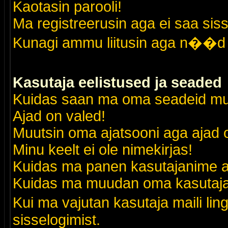
Kaotasin parooli!
Ma registreerusin aga ei saa siss
Kunagi ammu liitusin aga n��d 
Kasutaja eelistused ja seaded
Kuidas saan ma oma seadeid m
Ajad on valed!
Muutsin oma ajatsooni aga ajad o
Minu keelt ei ole nimekirjas!
Kuidas ma panen kasutajanime al
Kuidas ma muudan oma kasutajak
Kui ma vajutan kasutaja maili lin
sisselogimist.