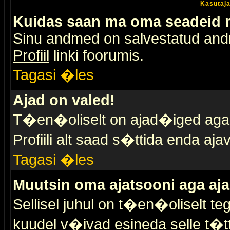
Kasutaja
Kuidas saan ma oma seadeid
Sinu andmed on salvestatud an
Profiil
linki foorumis.
Tagasi �les
Ajad on valed!
T�en�oliselt on ajad�iged aga s
Profiili alt saad s�ttida enda a
Tagasi �les
Muutsin oma ajatsooni aga aja
Sellisel juhul on t�en�oliselt t
kuudel v�ivad esineda selle t�t