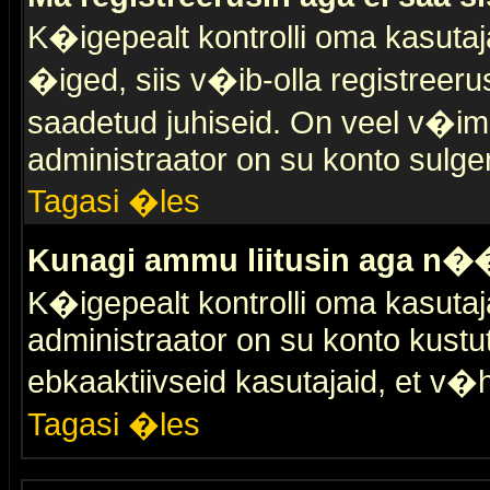
K�igepealt kontrolli oma kasutaja
�iged, siis v�ib-olla registreer
saadetud juhiseid. On veel v�ima
administraator on su konto sulge
Tagasi �les
Kunagi ammu liitusin aga n��
K�igepealt kontrolli oma kasutaj
administraator on su konto kustu
ebkaaktiivseid kasutajaid, et v
Tagasi �les