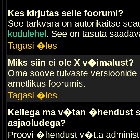
Kes kirjutas selle foorumi?
See tarkvara on autorikaitse sea
kodulehel
. See on tasuta saadaval
Tagasi �les
Miks siin ei ole X v�imalust?
Oma soove tulvaste versioonide
ametlikus foorumis.
Tagasi �les
Kellega ma v�tan �hendust se
asjaoludega?
Proovi �hendust v�tta administr