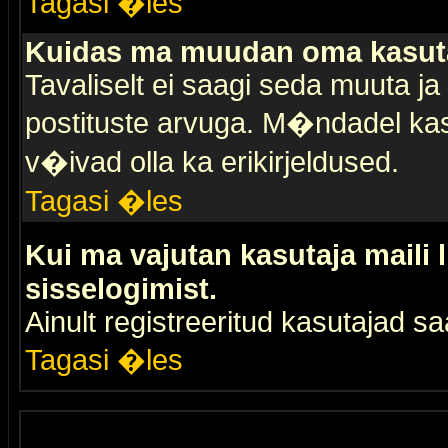
Tagasi �les
Kuidas ma muudan oma kasuta
Tavaliselt ei saagi seda muuta j
postituste arvuga. M�ndadel kas
v�ivad olla ka erikirjeldused.
Tagasi �les
Kui ma vajutan kasutaja maili 
sisselogimist.
Ainult registreeritud kasutajad 
Tagasi �les