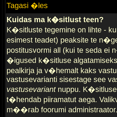
Tagasi �les
Kuidas ma k�sitlust teen?
K�sitluste tegemine on lihte - 
esimest teadet) peaksite te n�g
postitusvormi all (kui te seda ei 
�igused k�sitluse algatamiseks)
pealkirja ja v�hemalt kaks vast
vastusevarianti sisestage see va
vastusevariant
nuppu. K�sitlusel
t�hendab piiramatut aega. Valikva
m��rab foorumi administraator