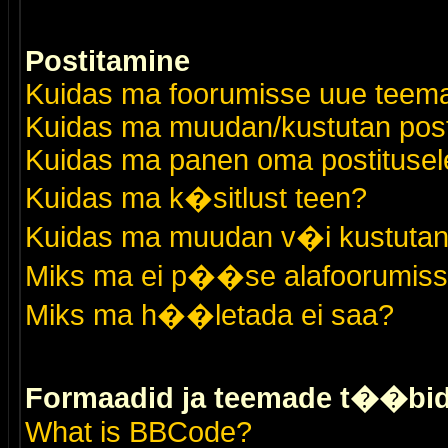
Postitamine
Kuidas ma foorumisse uue teem
Kuidas ma muudan/kustutan post
Kuidas ma panen oma postitusele
Kuidas ma k�sitlust teen?
Kuidas ma muudan v�i kustutan
Miks ma ei p��se alafoorumis
Miks ma h��letada ei saa?
Formaadid ja teemade t��bi
What is BBCode?