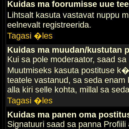
Kuidas ma foorumisse uue te
Lihtsalt kasuta vastavat nuppu mi
eelnevalt registreerida.
Tagasi �les
Kuidas ma muudan/kustutan p
Kui sa pole moderaator, saad sa 
Muutmiseks kasuta postituse k�r
teatele vastanud, sa seda enam k
alla kiri selle kohta, millal sa sed
Tagasi �les
Kuidas ma panen oma postitus
Signatuuri saad sa panna Profiili a