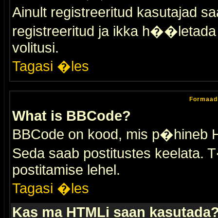
Ainult registreeritud kasutajad 
registreeritud ja ikka h��letada ei
volitusi.
Tagasi �les
Formaad
What is BBCode?
BBCode on kood, mis p�hineb HTM
Seda saab postitustes keelata. T
postitamise lehel.
Tagasi �les
Kas ma HTMLi saan kasutada