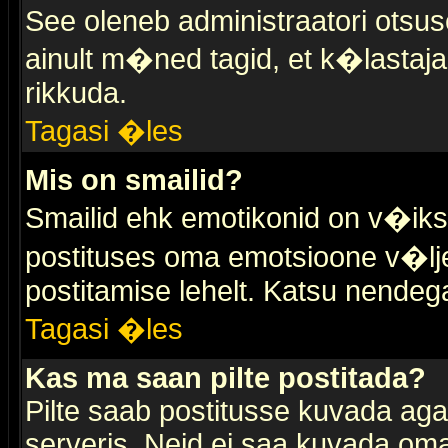
See oleneb administraatori otsuse
ainult m�ned tagid, et k�lastaja
rikkuda.
Tagasi �les
Mis on smailid?
Smailid ehk emotikonid on v�ikse
postituses oma emotsioone v�lje
postitamise lehelt. Katsu nendega 
Tagasi �les
Kas ma saan pilte postitada?
Pilte saab postitusse kuvada ag
serveris. Neid ei saa kuvada oma 