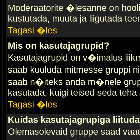
Moderaatorite �lesanne on hooli
kustutada, muuta ja liigutada tee
Tagasi �les
Mis on kasutajagrupid?
Kasutajagrupid on v�imalus liik
saab kuuluda mitmesse gruppi nin
saab n�iteks anda m�nele grup
kasutada, kuigi teised seda teha 
Tagasi �les
Kuidas kasutajagrupiga liitud
Olemasolevaid gruppe saad vaa