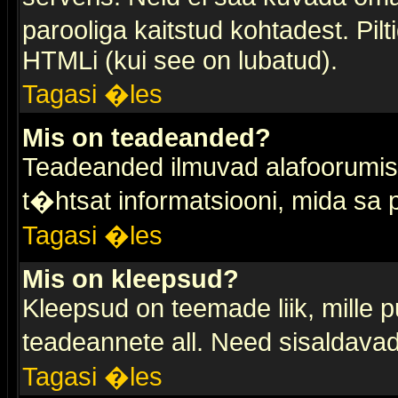
parooliga kaitstud kohtadest. Pi
HTMLi (kui see on lubatud).
Tagasi �les
Mis on teadeanded?
Teadeanded ilmuvad alafoorumis t
t�htsat informatsiooni, mida sa
Tagasi �les
Mis on kleepsud?
Kleepsud on teemade liik, mille 
teadeannete all. Need sisaldavad 
Tagasi �les