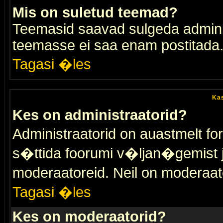
Mis on suletud teemad?
Teemasid saavad sulgeda adminis
teemasse ei saa enam postitada
Tagasi �les
Kas
Kes on administraatorid?
Administraatorid on auastmelt 
s�ttida foorumi v�ljan�gemist
moderaatoreid. Neil on moderaat
Tagasi �les
Kes on moderaatorid?