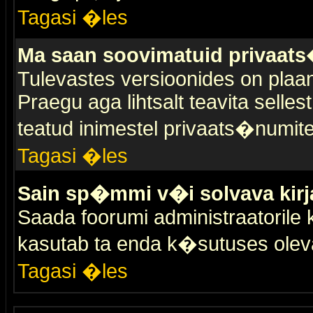
Tagasi �les
Ma saan soovimatuid privaat
Tulevastes versioonides on plaan
Praegu aga lihtsalt teavita selles
teatud inimestel privaats�numit
Tagasi �les
Sain sp�mmi v�i solvava kirj
Saada foorumi administraatorile k
kasutab ta enda k�sutuses olev
Tagasi �les