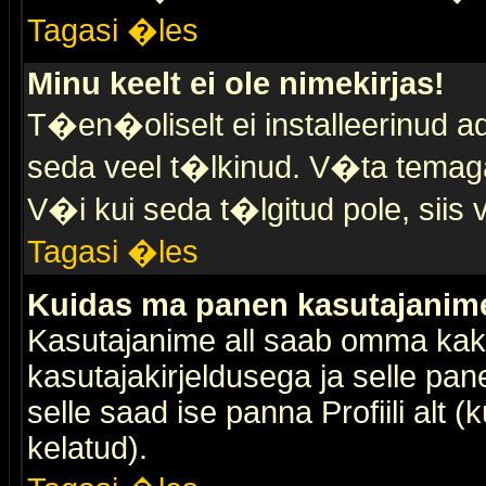
Tagasi �les
Minu keelt ei ole nimekirjas!
T�en�oliselt ei installeerinud ad
seda veel t�lkinud. V�ta temaga 
V�i kui seda t�lgitud pole, siis 
Tagasi �les
Kuidas ma panen kasutajanime 
Kasutajanime all saab omma kaks
kasutajakirjeldusega ja selle pan
selle saad ise panna Profiili alt 
kelatud).