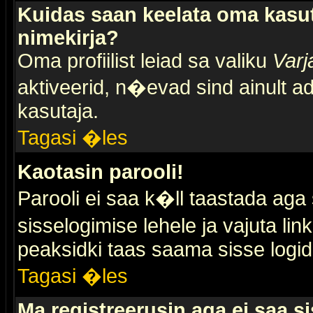
Kuidas saan keelata oma kasut
nimekirja?
Oma profiilist leiad sa valiku
Varj
aktiveerid, n�evad sind ainult ad
kasutaja.
Tagasi �les
Kaotasin parooli!
Parooli ei saa k�ll taastada aga
sisselogimise lehele ja vajuta lin
peaksidki taas saama sisse logid
Tagasi �les
Ma registreerusin aga ei saa si