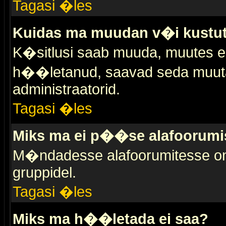
Tagasi �les
Kuidas ma muudan v�i kustut
K�sitlusi saab muuda, muutes esi
h��letanud, saavad seda muuta 
administraatorid.
Tagasi �les
Miks ma ei p��se alafoorumi
M�ndadesse alafoorumitesse on 
gruppidel.
Tagasi �les
Miks ma h��letada ei saa?