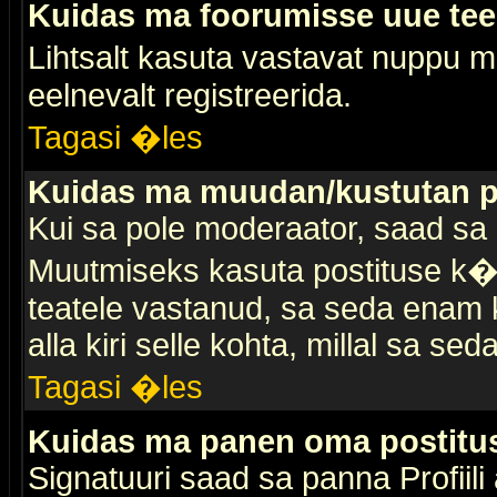
Kuidas ma foorumisse uue te
Lihtsalt kasuta vastavat nuppu mi
eelnevalt registreerida.
Tagasi �les
Kuidas ma muudan/kustutan p
Kui sa pole moderaator, saad sa 
Muutmiseks kasuta postituse k�r
teatele vastanud, sa seda enam k
alla kiri selle kohta, millal sa sed
Tagasi �les
Kuidas ma panen oma postitus
Signatuuri saad sa panna Profiili a