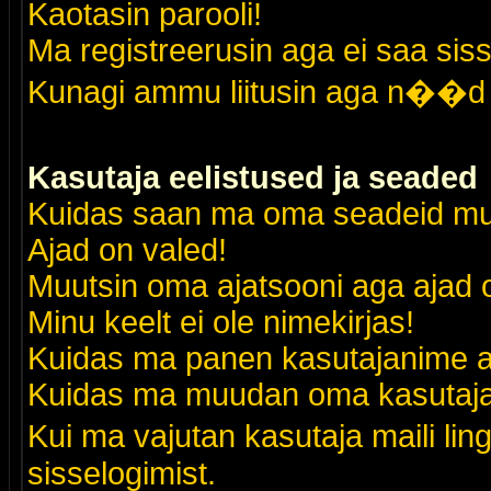
Kaotasin parooli!
Ma registreerusin aga ei saa siss
Kunagi ammu liitusin aga n��d 
Kasutaja eelistused ja seaded
Kuidas saan ma oma seadeid m
Ajad on valed!
Muutsin oma ajatsooni aga ajad o
Minu keelt ei ole nimekirjas!
Kuidas ma panen kasutajanime al
Kuidas ma muudan oma kasutajak
Kui ma vajutan kasutaja maili lin
sisselogimist.