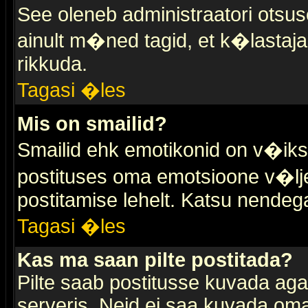
See oleneb administraatori otsuse
ainult m�ned tagid, et k�lastaja
rikkuda.
Tagasi �les
Mis on smailid?
Smailid ehk emotikonid on v�ikse
postituses oma emotsioone v�lje
postitamise lehelt. Katsu nendega 
Tagasi �les
Kas ma saan pilte postitada?
Pilte saab postitusse kuvada ag
serveris. Neid ei saa kuvada oma 