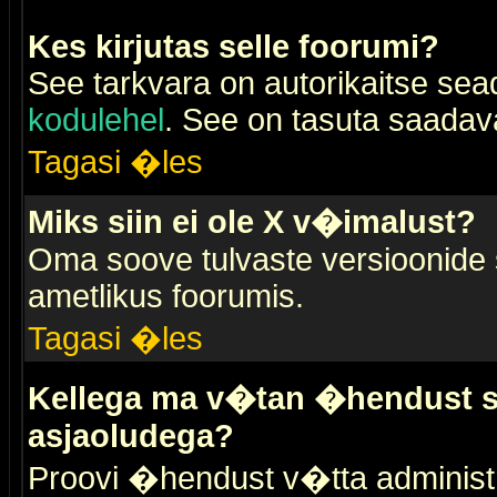
Kes kirjutas selle foorumi?
See tarkvara on autorikaitse sea
kodulehel
. See on tasuta saadaval
Tagasi �les
Miks siin ei ole X v�imalust?
Oma soove tulvaste versioonide
ametlikus foorumis.
Tagasi �les
Kellega ma v�tan �hendust se
asjaoludega?
Proovi �hendust v�tta administr