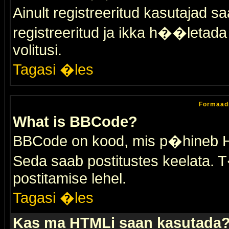
Ainult registreeritud kasutajad 
registreeritud ja ikka h��letada ei
volitusi.
Tagasi �les
Formaad
What is BBCode?
BBCode on kood, mis p�hineb HTM
Seda saab postitustes keelata. T
postitamise lehel.
Tagasi �les
Kas ma HTMLi saan kasutada