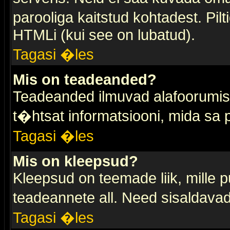
parooliga kaitstud kohtadest. Pi
HTMLi (kui see on lubatud).
Tagasi �les
Mis on teadeanded?
Teadeanded ilmuvad alafoorumis t
t�htsat informatsiooni, mida sa
Tagasi �les
Mis on kleepsud?
Kleepsud on teemade liik, mille 
teadeannete all. Need sisaldavad 
Tagasi �les