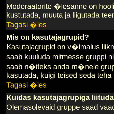
Moderaatorite �lesanne on hooli
kustutada, muuta ja liigutada tee
Tagasi �les
Mis on kasutajagrupid?
Kasutajagrupid on v�imalus liik
saab kuuluda mitmesse gruppi nin
saab n�iteks anda m�nele grup
kasutada, kuigi teised seda teha 
Tagasi �les
Kuidas kasutajagrupiga liitud
Olemasolevaid gruppe saad vaa