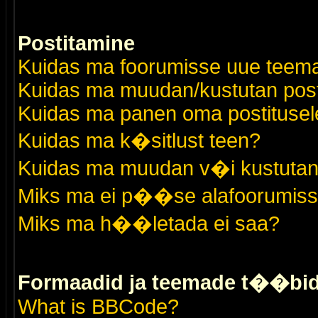
Postitamine
Kuidas ma foorumisse uue teem
Kuidas ma muudan/kustutan post
Kuidas ma panen oma postitusele
Kuidas ma k�sitlust teen?
Kuidas ma muudan v�i kustutan
Miks ma ei p��se alafoorumis
Miks ma h��letada ei saa?
Formaadid ja teemade t��bi
What is BBCode?