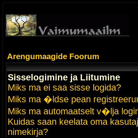
Arengumaagide Foorum
Sisselogimine ja Liitumine
Miks ma ei saa sisse logida?
Miks ma �ldse pean registreer
Miks ma automaatselt v�lja logi
Kuidas saan keelata oma kasutaja
nimekirja?