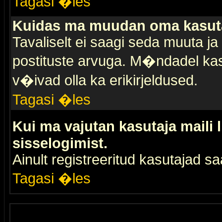
Tagasi �les
Kuidas ma muudan oma kasuta
Tavaliselt ei saagi seda muuta j
postituste arvuga. M�ndadel kas
v�ivad olla ka erikirjeldused.
Tagasi �les
Kui ma vajutan kasutaja maili 
sisselogimist.
Ainult registreeritud kasutajad 
Tagasi �les