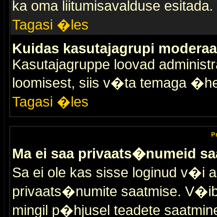
ka oma liitumisavalduse esitada.
Tagasi �les
Kuidas kasutajagrupi moderaa
Kasutajagruppe loovad administra
loomisest, siis v�ta temaga �h
Tagasi �les
P
Ma ei saa privaats�numeid sa
Sa ei ole kas sisse loginud v�i 
privaats�numite saatmise. V�ib ka
mingil p�hjusel teadete saatmin