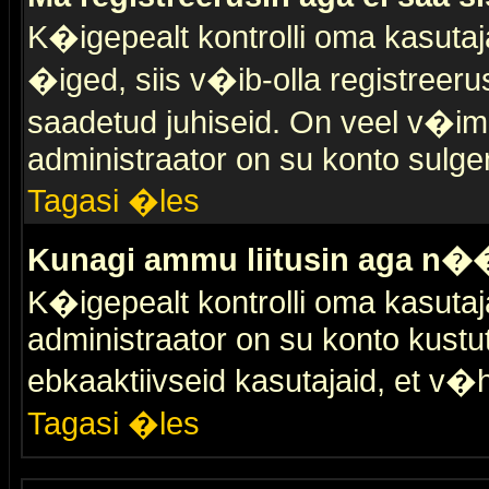
K�igepealt kontrolli oma kasutaja
�iged, siis v�ib-olla registreer
saadetud juhiseid. On veel v�ima
administraator on su konto sulge
Tagasi �les
Kunagi ammu liitusin aga n��
K�igepealt kontrolli oma kasutaj
administraator on su konto kustu
ebkaaktiivseid kasutajaid, et v
Tagasi �les