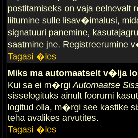
postitamiseks on vaja eelnevalt r
liitumine sulle lisav�imalusi, mid
signatuuri panemine, kasutajagr
saatmine jne. Registreerumine v�
Tagasi �les
Miks ma automaatselt v�lja l
Kui sa ei m�rgi
Automaatse Siss
sisselogituks ainult foorumi kasu
logitud olla, m�rgi see kastike s
teha avalikes arvutites.
Tagasi �les