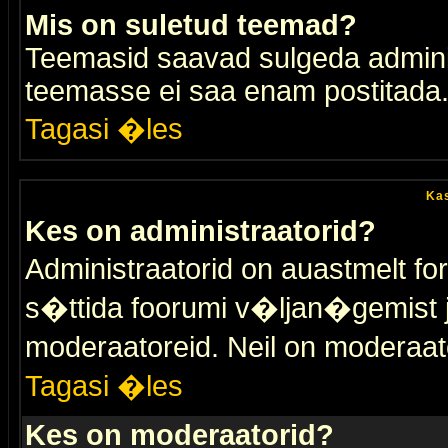
Mis on suletud teemad?
Teemasid saavad sulgeda adminis
teemasse ei saa enam postitada
Tagasi �les
Kas
Kes on administraatorid?
Administraatorid on auastmelt 
s�ttida foorumi v�ljan�gemist
moderaatoreid. Neil on moderaat
Tagasi �les
Kes on moderaatorid?