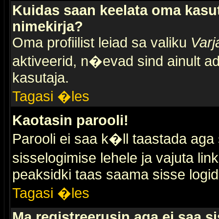
Kuidas saan keelata oma kasut
nimekirja?
Oma profiilist leiad sa valiku
Varj
aktiveerid, n�evad sind ainult ad
kasutaja.
Tagasi �les
Kaotasin parooli!
Parooli ei saa k�ll taastada aga
sisselogimise lehele ja vajuta lin
peaksidki taas saama sisse logid
Tagasi �les
Ma registreerusin aga ei saa si