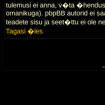
tulemusi ei anna, v�ta �hendus
omanikuga). pbpBB autorid ei saa
teadete sisu ja seet�ttu ei ole n
Tagasi �les
© 