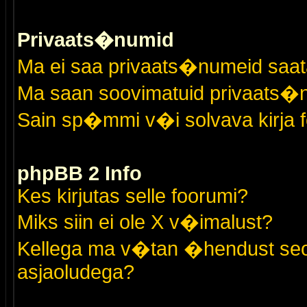
Privaats�numid
Ma ei saa privaats�numeid saat
Ma saan soovimatuid privaats�
Sain sp�mmi v�i solvava kirja 
phpBB 2 Info
Kes kirjutas selle foorumi?
Miks siin ei ole X v�imalust?
Kellega ma v�tan �hendust seo
asjaoludega?