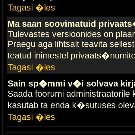
Tagasi �les
Ma saan soovimatuid privaat
Tulevastes versioonides on plaan
Praegu aga lihtsalt teavita selles
teatud inimestel privaats�numit
Tagasi �les
Sain sp�mmi v�i solvava kirj
Saada foorumi administraatorile k
kasutab ta enda k�sutuses olev
Tagasi �les