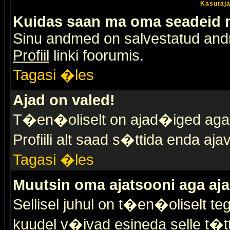
Kasutaja
Kuidas saan ma oma seadeid
Sinu andmed on salvestatud an
Profiil
linki foorumis.
Tagasi �les
Ajad on valed!
T�en�oliselt on ajad�iged aga s
Profiili alt saad s�ttida enda a
Tagasi �les
Muutsin oma ajatsooni aga aja
Sellisel juhul on t�en�oliselt t
kuudel v�ivad esineda selle t�t