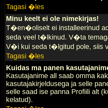
Tagasi �les
Minu keelt ei ole nimekirjas!
T�en�oliselt ei installeerinud ad
seda veel t�lkinud. V�ta temaga 
V�i kui seda t�lgitud pole, siis 
Tagasi �les
Kuidas ma panen kasutajanime 
Kasutajanime all saab omma kaks
kasutajakirjeldusega ja selle pan
selle saad ise panna Profiili alt 
kelatud).