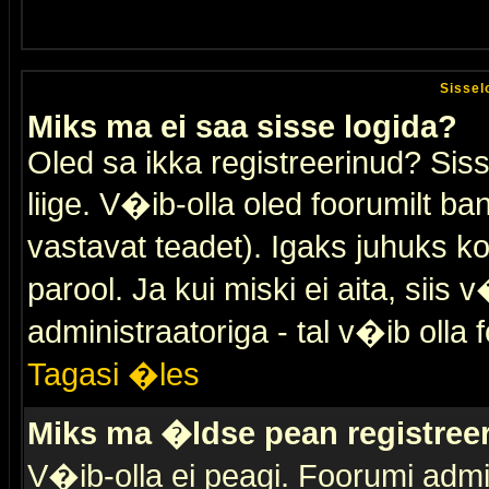
Sissel
Miks ma ei saa sisse logida?
Oled sa ikka registreerinud? Sis
liige. V�ib-olla oled foorumilt ban
vastavat teadet). Igaks juhuks ko
parool. Ja kui miski ei aita, sii
administraatoriga - tal v�ib olla 
Tagasi �les
Miks ma �ldse pean registre
V�ib-olla ei peagi. Foorumi admi