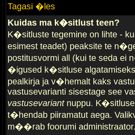
Tagasi �les
Kuidas ma k�sitlust teen?
K�sitluste tegemine on lihte - 
esimest teadet) peaksite te n�g
postitusvormi all (kui te seda ei 
�igused k�sitluse algatamiseks)
pealkirja ja v�hemalt kaks vast
vastusevarianti sisestage see va
vastusevariant
nuppu. K�sitlusel
t�hendab piiramatut aega. Valikva
m��rab foorumi administraator