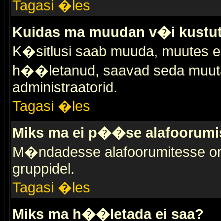
Tagasi �les
Kuidas ma muudan v�i kustut
K�sitlusi saab muuda, muutes esi
h��letanud, saavad seda muuta 
administraatorid.
Tagasi �les
Miks ma ei p��se alafoorumi
M�ndadesse alafoorumitesse on 
gruppidel.
Tagasi �les
Miks ma h��letada ei saa?