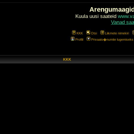
Arengumaagi
Kuula uusi saateid
www.val
Vanad saa
KKK
Otsi
Liikmete nimekiri
Profiil
Privaats�numite lugemiseks l
KKK