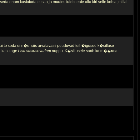
da enam kustutada ei saa ja muutes tuleb teate alla kiri selle kohta, millal
ui te seda ei n�e, siis arvatavasti puuduvad teil �igused k�sitluse
ja kasutage
Lisa vastusevariant
nuppu. K�sitlusele saab ka m��rata