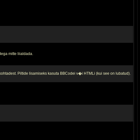
ega mitte liialdada.
 kohtadest. Piltide lisamiseks kasuta BBCodei v�i HTMLi (kui see on lubatud).