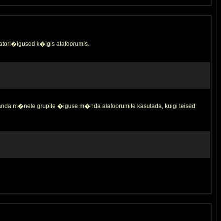
tori�igused k�igis alafoorumis.
 anda m�nele grupile �iguse m�nda alafoorumite kasutada, kuigi teised