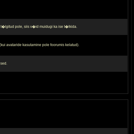
t�lgitud pole, siis v�id muidugi ka ise t�lkida.
 (kui avataride kasutamine pole foorumis kelatud).
used.