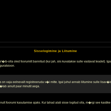
Sisselogimine ja Liitumine
�ib-olla oled foorumilt bannitud (kui jah, siis kuvatakse sulle vastavat teadet). Igak
guratsioon.
 on vaja eelnevalt registreeruda v�i mitte. Igal juhul annab liitumine sulle lisav�i
tab ainult paar minutit aega.
nult foorumi kasutamise ajaks. Kui tahad alati sisse logitud olla, m�rgi see kastike 