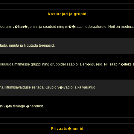
Kasutajad ja grupid
 foorumi v�ljan�gemist ja seadeid ning m��rata moderaatoreid. Neil on moderaa
ada, muuta ja liigutada teemasid.
kuuluda mitmesse gruppi ning gruppidel saab olla eri�iguseid. Nii saab n�iteks
liitumisavalduse esitada. Grupid v�ivad olla ka varjatud.
 siis v�ta temaga �hendust.
Privaats�numid