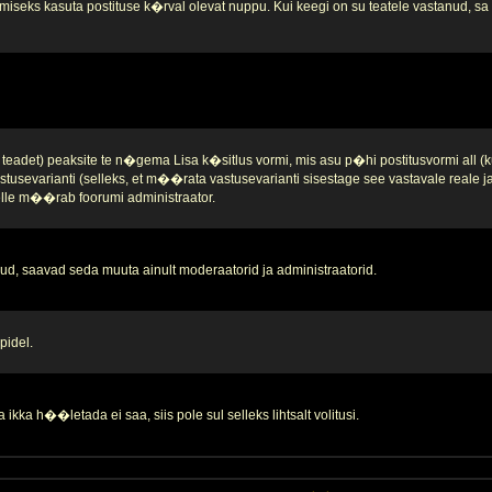
iseks kasuta postituse k�rval olevat nuppu. Kui keegi on su teatele vastanud, sa se
teadet) peaksite te n�gema Lisa k�sitlus vormi, mis asu p�hi postitusvormi all (k
stusevarianti (selleks, et m��rata vastusevarianti sisestage see vastavale reale 
 selle m��rab foorumi administraator.
d, saavad seda muuta ainult moderaatorid ja administraatorid.
pidel.
ikka h��letada ei saa, siis pole sul selleks lihtsalt volitusi.