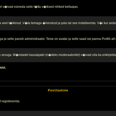
l v�ivad esineda selle t�ttu v�iksed nihked kellaajas.
a veel t�lkinud. V�ta temaga �hendust ja palu tal see installeerida. V�i kui seda 
ja selle paneb administraator. Teise on avatar ja selle saad ise panna Profiili alt
te arvuga. M�ndadel kasutajatel (n�iteks moderaatoritel) v�ivad olla ka erikirjeld
mist.
Postitamine
 registreerida.