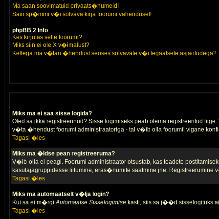
Ma saan soovimatuid privaats�numeid!
Sain sp�mmi v�i solvava kirja foorumi vahendusel!
phpBB 2 Info
Kes kirjutas selle foorumi?
Miks siin ei ole X v�imalust?
Kellega ma v�tan �hendust seoses solvavate v�i legaalsete asjaoludega?
Miks ma ei saa sisse logida?
Oled sa ikka registreerinud? Sisse logimiseks peab olema registreeritud liige. V
v�ta �hendust foorumi administraatoriga - tal v�ib olla foorumil vigane konfi
Tagasi �les
Miks ma �ldse pean registreeruma?
V�ib-olla ei peagi. Foorumi administraator otsustab, kas teadete postitamiseks
kasutajagruppidesse liitumine, eras�numite saatmine jne. Registreerumine v�
Tagasi �les
Miks ma automaatselt v�lja login?
Kui sa ei m�rgi
Automaatse Sisselogimise
kasti, siis sa j��d sisselogituks ai
Tagasi �les