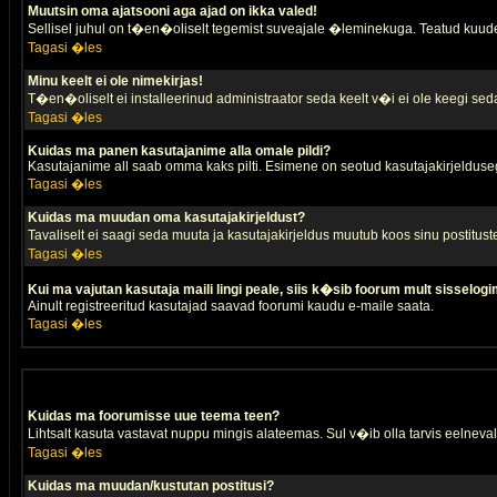
Muutsin oma ajatsooni aga ajad on ikka valed!
Sellisel juhul on t�en�oliselt tegemist suveajale �leminekuga. Teatud kuude
Tagasi �les
Minu keelt ei ole nimekirjas!
T�en�oliselt ei installeerinud administraator seda keelt v�i ei ole keegi sed
Tagasi �les
Kuidas ma panen kasutajanime alla omale pildi?
Kasutajanime all saab omma kaks pilti. Esimene on seotud kasutajakirjeldusega 
Tagasi �les
Kuidas ma muudan oma kasutajakirjeldust?
Tavaliselt ei saagi seda muuta ja kasutajakirjeldus muutub koos sinu postitus
Tagasi �les
Kui ma vajutan kasutaja maili lingi peale, siis k�sib foorum mult sisselogi
Ainult registreeritud kasutajad saavad foorumi kaudu e-maile saata.
Tagasi �les
Kuidas ma foorumisse uue teema teen?
Lihtsalt kasuta vastavat nuppu mingis alateemas. Sul v�ib olla tarvis eelnevalt
Tagasi �les
Kuidas ma muudan/kustutan postitusi?