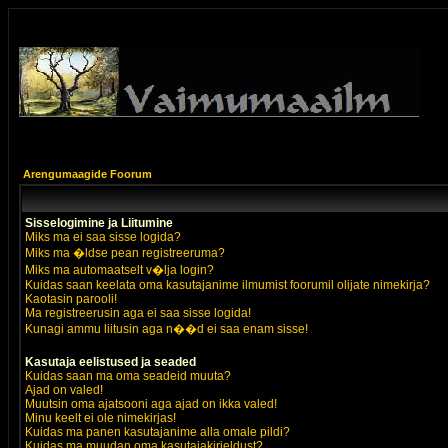
Arengumaagide Foorum
Sisselogimine ja Liitumine
Miks ma ei saa sisse logida?
Miks ma �ldse pean registreeruma?
Miks ma automaatselt v�lja login?
Kuidas saan keelata oma kasutajanime ilmumist foorumil olijate nimekirja?
Kaotasin parooli!
Ma registreerusin aga ei saa sisse logida!
Kunagi ammu liitusin aga n��d ei saa enam sisse!
Kasutaja eelistused ja seaded
Kuidas saan ma oma seadeid muuta?
Ajad on valed!
Muutsin oma ajatsooni aga ajad on ikka valed!
Minu keelt ei ole nimekirjas!
Kuidas ma panen kasutajanime alla omale pildi?
Kuidas ma muudan oma kasutajakirjeldust?