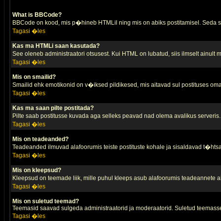
What is BBCode?
BBCode on kood, mis p�hineb HTMLil ning mis on abiks postitamisel. Seda saa
Tagasi �les
Kas ma HTMLi saan kasutada?
See oleneb administraatori otsusest. Kui HTML on lubatud, siis ilmselt ainult
Tagasi �les
Mis on smailid?
Smailid ehk emotikonid on v�iksed pildikesed, mis aitavad sul postituses oma
Tagasi �les
Kas ma saan pilte postitada?
Pilte saab postitusse kuvada aga selleks peavad nad olema avalikus serveris. 
Tagasi �les
Mis on teadeanded?
Teadeanded ilmuvad alafoorumis teiste postituste kohale ja sisaldavad t�htsa
Tagasi �les
Mis on kleepsud?
Kleepsud on teemade liik, mille puhul kleeps asub alafoorumis teadeannete all
Tagasi �les
Mis on suletud teemad?
Teemasid saavad sulgeda administraatorid ja moderaatorid. Suletud teemasse
Tagasi �les