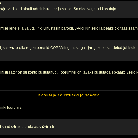
?
, n�evad sind ainult administraator ja sa ise. Sa oled varjatud kasutaja.
ise lehele ja vajuta linki
Unustasin parooli
. J�lgi juhiseid ja peaksidki taas saam
 siis v�ib-olla registreerusid COPPA tingimustega - j�lgi sulle saadetud juhiseid.
inistraator on su konto kustutanud. Foorumitel on tavaks kustutada ebkaaktiivsei
Kasutaja eelistused ja seaded
linki foorumis.
alt saad s�ttida enda ajav��ndi.