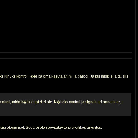
s juhuks kontrolli �le ka oma kasutajanimi ja parool. Ja kui miski ei aita, siis
malusi, mida k�lastajatel ei ole. N�iteks avatari ja signatuuri panemine,
sisselogimisel. Seda ei ole soovitatav teha avalikes arvutites.