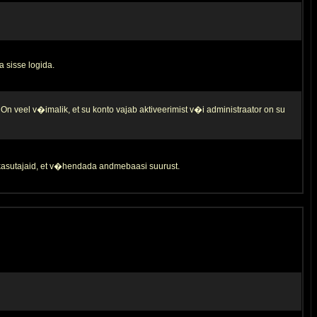
a sisse logida.
 On veel v�imalik, et su konto vajab aktiveerimist v�i administraator on su
d kasutajaid, et v�hendada andmebaasi suurust.