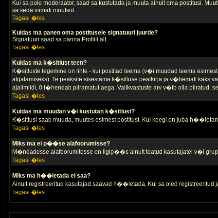
Kui sa pole moderaator, saad sa kustutada ja muuta ainult oma postitusi. Muutm
sa seda viimati muutsid.
Tagasi �les
Kuidas ma panen oma postitusele signatuuri juurde?
Signatuuri saad sa panna Profiili alt.
Tagasi �les
Kuidas ma k�sitlust teen?
K�sitluste tegemine on lihte - kui postitad teema (v�i muudad teema esimest 
algatamiseks). Te peaksite sisestama k�sitluse pealkirja ja v�hemalt kaks va
ajalimiidi, 0 t�hendab piiramatut aega. Valikvastuste arv v�ib olla piiratud,
Tagasi �les
Kuidas ma muudan v�i kustutan k�sitlust?
K�sitlusi saab muuda, muutes esimest postitust. Kui keegi on juba h��letanu
Tagasi �les
Miks ma ei p��se alafoorumisse?
M�ndadesse alafoorumitesse on ligip��s ainult teatud kasutajatel v�i grup
Tagasi �les
Miks ma h��letada ei saa?
Ainult registreeritud kasutajad saavad h��letada. Kui sa oled registreeritud ja 
Tagasi �les