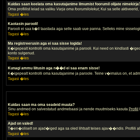
Kuidas saan keelata oma kasutajanime ilmumist foorumil olijate nimekirja
Oma profiilist leiad sa valiku
Varja oma foorumilolekut
; Kui sa selle aktiveerid
Tagasi �les
Kaotasin parooli!
Parooli ei saa k�ll taastada aga selle saab uue panna. Selleks mine sisselogim
Tagasi �les
Ma registreerusin aga ei saa sisse logida!
K�igepealt kontrolli oma kasutajanime ja parooli. Kui need on kindlasti �iged,
konto sulgenud.
Tagasi �les
Kunagi ammu liitusin aga n��d ei saa enam sisse!
K�igepealt kontrolli oma kasutajanime ja paroole. Teine v�imalus on, et adm
Tagasi �les
Kuidas saan ma oma seadeid muuta?
Sinu andmed on salvestatud andmebaasi ja nende muutmiseks kasuta
Profiil
Tagasi �les
Ajad on valed!
T�en�oliselt on ajad�iged aga sa oled lihtsalt teises ajav��ndis. Profiili 
Tagasi �les