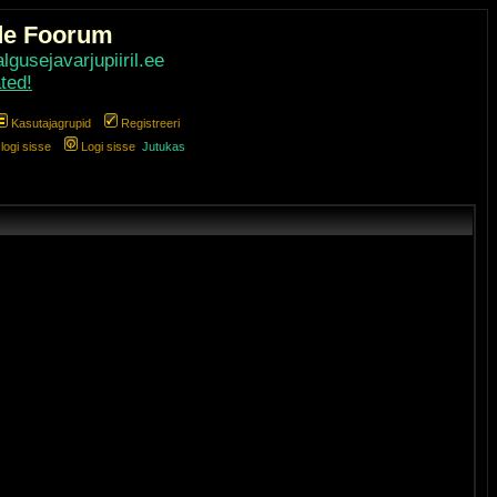
de Foorum
gusejavarjupiiril.ee
ted!
Kasutajagrupid
Registreeri
ogi sisse
Logi sisse
Jutukas