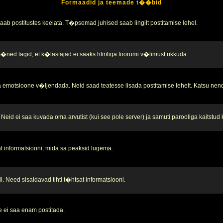
Formaadid ja teemade t��bid
b postitustes keelata. T�psemad juhised saab lingilt postitamise lehel.
 m�ned tagid, et k�lastajad ei saaks htmliga foorumi v�limust rikkuda.
 emotsioone v�ljendada. Neid saad teatesse lisada postitamise lehelt. Katsu nend
Neid ei saa kuvada oma arvutist (kui see pole server) ja samuti parooliga kaitstud
t informatsiooni, mida sa peaksid lugema.
. Need sisaldavad tihti t�htsat informatsiooni.
 ei saa enam postitada.