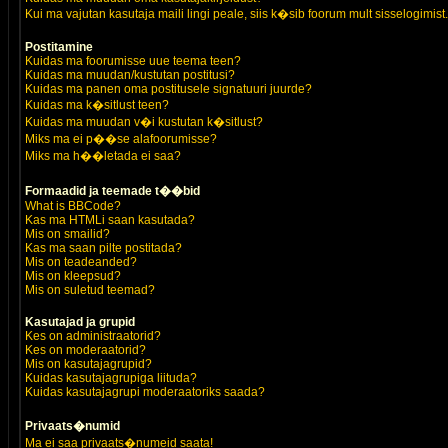
Kui ma vajutan kasutaja maili lingi peale, siis k�sib foorum mult sisselogimist.
Postitamine
Kuidas ma foorumisse uue teema teen?
Kuidas ma muudan/kustutan postitusi?
Kuidas ma panen oma postitusele signatuuri juurde?
Kuidas ma k�sitlust teen?
Kuidas ma muudan v�i kustutan k�sitlust?
Miks ma ei p��se alafoorumisse?
Miks ma h��letada ei saa?
Formaadid ja teemade t��bid
What is BBCode?
Kas ma HTMLi saan kasutada?
Mis on smailid?
Kas ma saan pilte postitada?
Mis on teadeanded?
Mis on kleepsud?
Mis on suletud teemad?
Kasutajad ja grupid
Kes on administraatorid?
Kes on moderaatorid?
Mis on kasutajagrupid?
Kuidas kasutajagrupiga liituda?
Kuidas kasutajagrupi moderaatoriks saada?
Privaats�numid
Ma ei saa privaats�numeid saata!