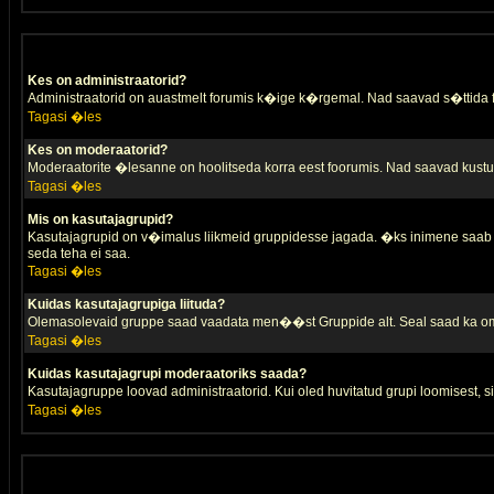
Kes on administraatorid?
Administraatorid on auastmelt forumis k�ige k�rgemal. Nad saavad s�ttida
Tagasi �les
Kes on moderaatorid?
Moderaatorite �lesanne on hoolitseda korra eest foorumis. Nad saavad kustut
Tagasi �les
Mis on kasutajagrupid?
Kasutajagrupid on v�imalus liikmeid gruppidesse jagada. �ks inimene saab 
seda teha ei saa.
Tagasi �les
Kuidas kasutajagrupiga liituda?
Olemasolevaid gruppe saad vaadata men��st Gruppide alt. Seal saad ka oma 
Tagasi �les
Kuidas kasutajagrupi moderaatoriks saada?
Kasutajagruppe loovad administraatorid. Kui oled huvitatud grupi loomisest,
Tagasi �les