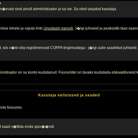
?
, n�evad sind ainult administraator ja sa ise. Sa oled varjatud kasutaja.
ise lehele ja vajuta linki
Unustasin parooli
. J�lgi juhiseid ja peaksidki taas saam
 siis v�ib-olla registreerusid COPPA tingimustega - j�lgi sulle saadetud juhiseid.
inistraator on su konto kustutanud. Foorumitel on tavaks kustutada ebkaaktiivsei
Kasutaja eelistused ja seaded
linki foorumis.
alt saad s�ttida enda ajav��ndi.