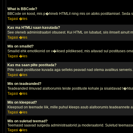
What is BBCode?
BBCode on kood, mis p�hineb HTMLil ning mis on abiks postitamisel. Seda saa
Tagasi �les
Kas ma HTMLi saan kasutada?
See oleneb administraatori otsusest. Kui HTML on lubatud, siis ilmselt ainult
Tagasi �les
Mis on smailid?
Smailid ehk emotikonid on v�iksed pildikesed, mis aitavad sul postituses oma
Tagasi �les
Kas ma saan pilte postitada?
Pilte saab postitusse kuvada aga selleks peavad nad olema avalikus serveris. 
Tagasi �les
Mis on teadeanded?
Teadeanded ilmuvad alafoorumis teiste postituste kohale ja sisaldavad t�htsa
Tagasi �les
Mis on kleepsud?
Kleepsud on teemade liik, mille puhul kleeps asub alafoorumis teadeannete all
Tagasi �les
Mis on suletud teemad?
Teemasid saavad sulgeda administraatorid ja moderaatorid. Suletud teemasse
Tagasi �les