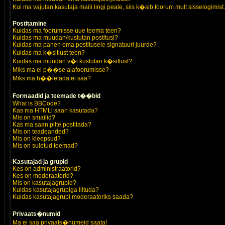
Kui ma vajutan kasutaja maili lingi peale, siis k�sib foorum mult sisselogimist.
Postitamine
Kuidas ma foorumisse uue teema teen?
Kuidas ma muudan/kustutan postitusi?
Kuidas ma panen oma postitusele signatuuri juurde?
Kuidas ma k�sitlust teen?
Kuidas ma muudan v�i kustutan k�sitlust?
Miks ma ei p��se alafoorumisse?
Miks ma h��letada ei saa?
Formaadid ja teemade t��bid
What is BBCode?
Kas ma HTMLi saan kasutada?
Mis on smailid?
Kas ma saan pilte postitada?
Mis on teadeanded?
Mis on kleepsud?
Mis on suletud teemad?
Kasutajad ja grupid
Kes on administraatorid?
Kes on moderaatorid?
Mis on kasutajagrupid?
Kuidas kasutajagrupiga liituda?
Kuidas kasutajagrupi moderaatoriks saada?
Privaats�numid
Ma ei saa privaats�numeid saata!