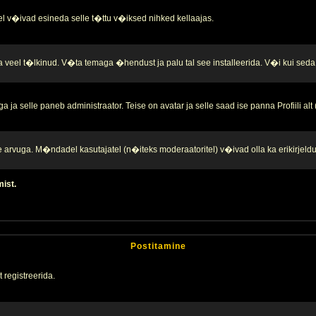
l v�ivad esineda selle t�ttu v�iksed nihked kellaajas.
a veel t�lkinud. V�ta temaga �hendust ja palu tal see installeerida. V�i kui seda 
ja selle paneb administraator. Teise on avatar ja selle saad ise panna Profiili alt
te arvuga. M�ndadel kasutajatel (n�iteks moderaatoritel) v�ivad olla ka erikirjeld
mist.
Postitamine
 registreerida.