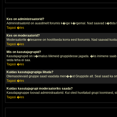
Kes on administraatorid?
Administraatorid on auastmelt forumis k�ige k�rgemal. Nad saavad s�ttida
Tagasi �les
Kes on moderaatorid?
Moderaatorite �lesanne on hoolitseda korra eest foorumis. Nad saavad kustut
Tagasi �les
Mis on kasutajagrupid?
Kasutajagrupid on v�imalus liikmeid gruppidesse jagada. �ks inimene saab 
seda teha ei saa.
Tagasi �les
Kuidas kasutajagrupiga liituda?
Olemasolevaid gruppe saad vaadata men��st Gruppide alt. Seal saad ka oma 
Tagasi �les
Kuidas kasutajagrupi moderaatoriks saada?
Kasutajagruppe loovad administraatorid. Kui oled huvitatud grupi loomisest,
Tagasi �les