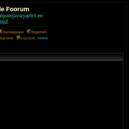
de Foorum
gusejavarjupiiril.ee
ted!
Kasutajagrupid
Registreeri
ogi sisse
Logi sisse
Jutukas