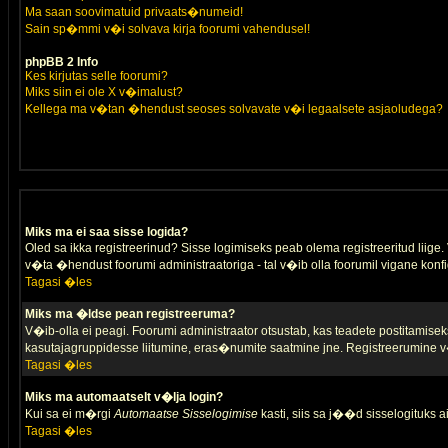
Ma saan soovimatuid privaats�numeid!
Sain sp�mmi v�i solvava kirja foorumi vahendusel!
phpBB 2 Info
Kes kirjutas selle foorumi?
Miks siin ei ole X v�imalust?
Kellega ma v�tan �hendust seoses solvavate v�i legaalsete asjaoludega?
Miks ma ei saa sisse logida?
Oled sa ikka registreerinud? Sisse logimiseks peab olema registreeritud liige. V
v�ta �hendust foorumi administraatoriga - tal v�ib olla foorumil vigane konfi
Tagasi �les
Miks ma �ldse pean registreeruma?
V�ib-olla ei peagi. Foorumi administraator otsustab, kas teadete postitamiseks
kasutajagruppidesse liitumine, eras�numite saatmine jne. Registreerumine v�
Tagasi �les
Miks ma automaatselt v�lja login?
Kui sa ei m�rgi
Automaatse Sisselogimise
kasti, siis sa j��d sisselogituks ai
Tagasi �les