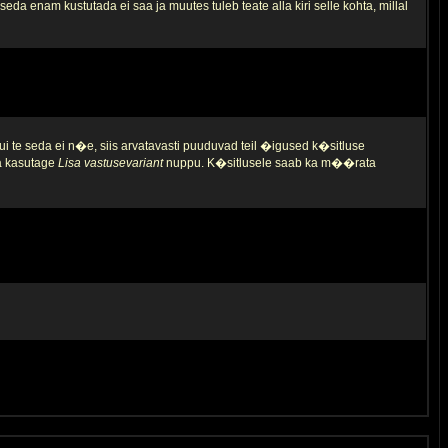
da enam kustutada ei saa ja muutes tuleb teate alla kiri selle kohta, millal
ui te seda ei n�e, siis arvatavasti puuduvad teil �igused k�sitluse
ja kasutage
Lisa vastusevariant
nuppu. K�sitlusele saab ka m��rata