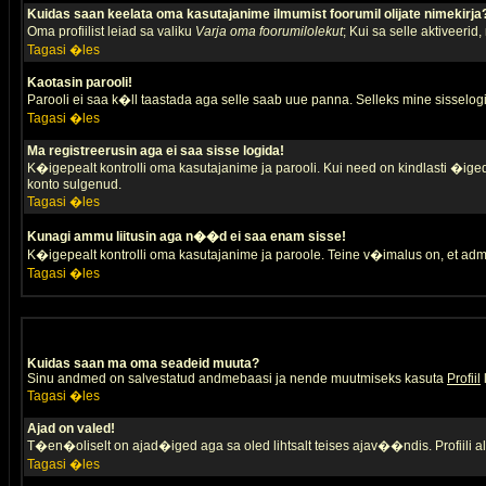
Kuidas saan keelata oma kasutajanime ilmumist foorumil olijate nimekirja
Oma profiilist leiad sa valiku
Varja oma foorumilolekut
; Kui sa selle aktiveerid
Tagasi �les
Kaotasin parooli!
Parooli ei saa k�ll taastada aga selle saab uue panna. Selleks mine sisselogim
Tagasi �les
Ma registreerusin aga ei saa sisse logida!
K�igepealt kontrolli oma kasutajanime ja parooli. Kui need on kindlasti �iged,
konto sulgenud.
Tagasi �les
Kunagi ammu liitusin aga n��d ei saa enam sisse!
K�igepealt kontrolli oma kasutajanime ja paroole. Teine v�imalus on, et adm
Tagasi �les
Kuidas saan ma oma seadeid muuta?
Sinu andmed on salvestatud andmebaasi ja nende muutmiseks kasuta
Profiil
Tagasi �les
Ajad on valed!
T�en�oliselt on ajad�iged aga sa oled lihtsalt teises ajav��ndis. Profiili 
Tagasi �les