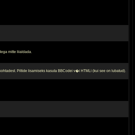
ega mitte liialdada.
 kohtadest. Piltide lisamiseks kasuta BBCodei v�i HTMLi (kui see on lubatud).