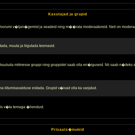
Kasutajad ja grupid
 foorumi v�ljan�gemist ja seadeid ning m��rata moderaatoreid. Neil on moderaa
ada, muuta ja liigutada teemasid.
kuuluda mitmesse gruppi ning gruppidel saab olla eri�iguseid. Nii saab n�iteks
liitumisavalduse esitada. Grupid v�ivad olla ka varjatud.
 siis v�ta temaga �hendust.
Privaats�numid