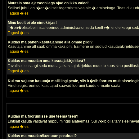
Muutsin oma ajatsooni aga ajad on ikka valed!
Sellisel juhul on t�en�oliselt tegemist suveajale �leminekuga. Teatud kuude
Tagasi �les
Minu keelt ei ole nimekirjas!
T�en�oliselt ei installeerinud administraator seda keelt v�i ei ole keegi sed
Tagasi �les
Kuidas ma panen kasutajanime alla omale pildi?
Kasutajanime all saab omma kaks pilti. Esimene on seotud kasutajakirjeldusega 
Tagasi �les
Kuidas ma muudan oma kasutajakirjeldust?
Tavaliselt ei saagi seda muuta ja kasutajakirjeldus muutub koos sinu postitus
Tagasi �les
Kui ma vajutan kasutaja maili lingi peale, siis k�sib foorum mult sisselogi
Ainult registreeritud kasutajad saavad foorumi kaudu e-maile saata.
Tagasi �les
Kuidas ma foorumisse uue teema teen?
Lihtsalt kasuta vastavat nuppu mingis alateemas. Sul v�ib olla tarvis eelnevalt
Tagasi �les
Kuidas ma muudan/kustutan postitusi?