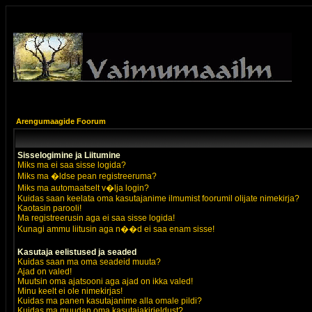
Arengumaagide Foorum
Sisselogimine ja Liitumine
Miks ma ei saa sisse logida?
Miks ma �ldse pean registreeruma?
Miks ma automaatselt v�lja login?
Kuidas saan keelata oma kasutajanime ilmumist foorumil olijate nimekirja?
Kaotasin parooli!
Ma registreerusin aga ei saa sisse logida!
Kunagi ammu liitusin aga n��d ei saa enam sisse!
Kasutaja eelistused ja seaded
Kuidas saan ma oma seadeid muuta?
Ajad on valed!
Muutsin oma ajatsooni aga ajad on ikka valed!
Minu keelt ei ole nimekirjas!
Kuidas ma panen kasutajanime alla omale pildi?
Kuidas ma muudan oma kasutajakirjeldust?