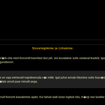
Sisselogimine ja Liitumine
�ib-olla oled foorumilt bannitud (kui jah, siis kuvatakse sulle vastavat teadet). Igak
guratsioon.
 on vaja eelnevalt registreeruda v�i mitte. Igal juhul annab liitumine sulle lisav�i
tab ainult paar minutit aega.
nult foorumi kasutamise ajaks. Kui tahad alati sisse logitud olla, m�rgi see kastike 