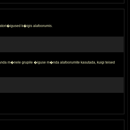
tori�igused k�igis alafoorumis.
 anda m�nele grupile �iguse m�nda alafoorumite kasutada, kuigi teised