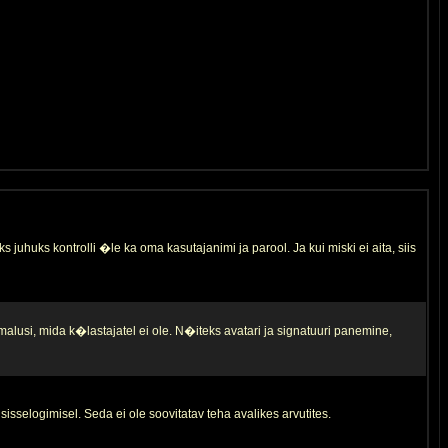
s juhuks kontrolli �le ka oma kasutajanimi ja parool. Ja kui miski ei aita, siis
malusi, mida k�lastajatel ei ole. N�iteks avatari ja signatuuri panemine,
sisselogimisel. Seda ei ole soovitatav teha avalikes arvutites.