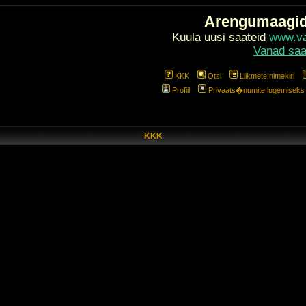
Arengumaagi
Kuula uusi saateid
www.val
Vanad saa
KKK
Otsi
Liikmete nimekiri
Profiil
Privaats�numite lugemiseks l
KKK