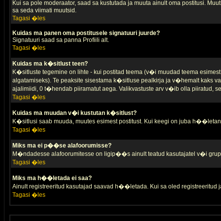
Kui sa pole moderaator, saad sa kustutada ja muuta ainult oma postitusi. Muutm
sa seda viimati muutsid.
Tagasi �les
Kuidas ma panen oma postitusele signatuuri juurde?
Signatuuri saad sa panna Profiili alt.
Tagasi �les
Kuidas ma k�sitlust teen?
K�sitluste tegemine on lihte - kui postitad teema (v�i muudad teema esimest 
algatamiseks). Te peaksite sisestama k�sitluse pealkirja ja v�hemalt kaks va
ajalimiidi, 0 t�hendab piiramatut aega. Valikvastuste arv v�ib olla piiratud,
Tagasi �les
Kuidas ma muudan v�i kustutan k�sitlust?
K�sitlusi saab muuda, muutes esimest postitust. Kui keegi on juba h��letanu
Tagasi �les
Miks ma ei p��se alafoorumisse?
M�ndadesse alafoorumitesse on ligip��s ainult teatud kasutajatel v�i grup
Tagasi �les
Miks ma h��letada ei saa?
Ainult registreeritud kasutajad saavad h��letada. Kui sa oled registreeritud ja 
Tagasi �les