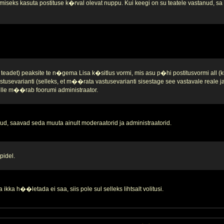
iseks kasuta postituse k�rval olevat nuppu. Kui keegi on su teatele vastanud, sa se
teadet) peaksite te n�gema Lisa k�sitlus vormi, mis asu p�hi postitusvormi all (k
stusevarianti (selleks, et m��rata vastusevarianti sisestage see vastavale reale 
 selle m��rab foorumi administraator.
d, saavad seda muuta ainult moderaatorid ja administraatorid.
pidel.
ikka h��letada ei saa, siis pole sul selleks lihtsalt volitusi.