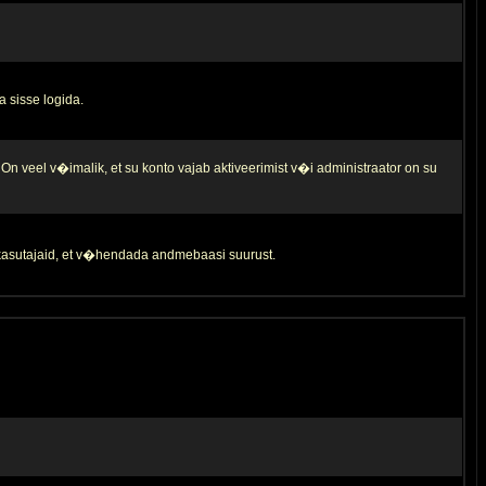
a sisse logida.
 On veel v�imalik, et su konto vajab aktiveerimist v�i administraator on su
d kasutajaid, et v�hendada andmebaasi suurust.