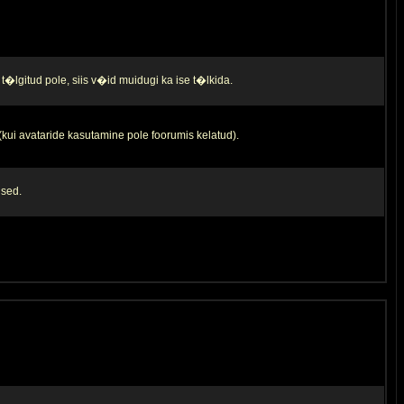
t�lgitud pole, siis v�id muidugi ka ise t�lkida.
 (kui avataride kasutamine pole foorumis kelatud).
used.