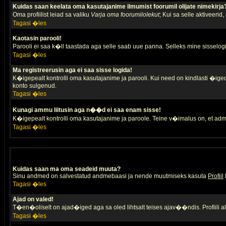
Kuidas saan keelata oma kasutajanime ilmumist foorumil olijate nimekirja
Oma profiilist leiad sa valiku
Varja oma foorumilolekut
; Kui sa selle aktiveerid
Tagasi �les
Kaotasin parooli!
Parooli ei saa k�ll taastada aga selle saab uue panna. Selleks mine sisselogim
Tagasi �les
Ma registreerusin aga ei saa sisse logida!
K�igepealt kontrolli oma kasutajanime ja parooli. Kui need on kindlasti �iged,
konto sulgenud.
Tagasi �les
Kunagi ammu liitusin aga n��d ei saa enam sisse!
K�igepealt kontrolli oma kasutajanime ja paroole. Teine v�imalus on, et adm
Tagasi �les
Kuidas saan ma oma seadeid muuta?
Sinu andmed on salvestatud andmebaasi ja nende muutmiseks kasuta
Profiil
Tagasi �les
Ajad on valed!
T�en�oliselt on ajad�iged aga sa oled lihtsalt teises ajav��ndis. Profiili 
Tagasi �les