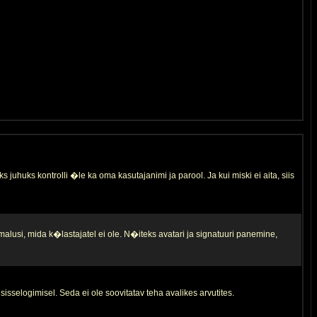
s juhuks kontrolli �le ka oma kasutajanimi ja parool. Ja kui miski ei aita, siis
malusi, mida k�lastajatel ei ole. N�iteks avatari ja signatuuri panemine,
sisselogimisel. Seda ei ole soovitatav teha avalikes arvutites.