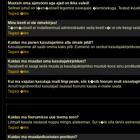
Muutsin oma ajatsooni aga ajad on ikka valed!
Sellisel juhul on t�en�oliselt tegemist suveajale �leminekuga. Teatud kuude
Tagasi �les
Minu keelt ei ole nimekirjas!
T�en�oliselt ei installeerinud administraator seda keelt v�i ei ole keegi sed
Tagasi �les
Kuidas ma panen kasutajanime alla omale pildi?
Kasutajanime all saab omma kaks pilti. Esimene on seotud kasutajakirjeldusega 
Tagasi �les
Kuidas ma muudan oma kasutajakirjeldust?
Tavaliselt ei saagi seda muuta ja kasutajakirjeldus muutub koos sinu postitus
Tagasi �les
Kui ma vajutan kasutaja maili lingi peale, siis k�sib foorum mult sisselogi
Ainult registreeritud kasutajad saavad foorumi kaudu e-maile saata.
Tagasi �les
Kuidas ma foorumisse uue teema teen?
Lihtsalt kasuta vastavat nuppu mingis alateemas. Sul v�ib olla tarvis eelnevalt
Tagasi �les
Kuidas ma muudan/kustutan postitusi?