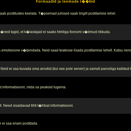
Formaadid ja teemade t��bid
b postitustes keelata. T�psemad juhised saab lingilt postitamise lehel.
 m�ned tagid, et k�lastajad ei saaks htmliga foorumi v�limust rikkuda.
 emotsioone v�ljendada. Neid saad teatesse lisada postitamise lehelt. Katsu nend
Neid ei saa kuvada oma arvutist (kui see pole server) ja samuti parooliga kaitstud
t informatsiooni, mida sa peaksid lugema.
. Need sisaldavad tihti t�htsat informatsiooni.
 ei saa enam postitada.