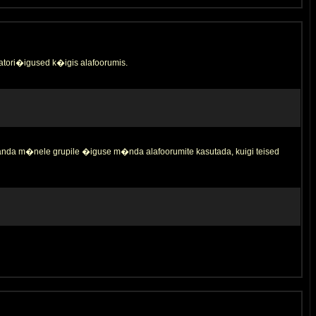
tori�igused k�igis alafoorumis.
 anda m�nele grupile �iguse m�nda alafoorumite kasutada, kuigi teised