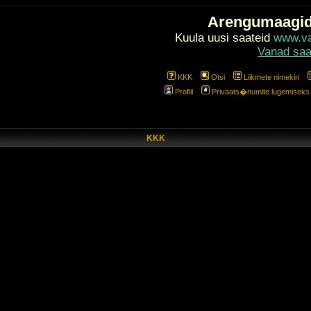
Arengumaagi
Kuula uusi saateid
www.val
Vanad saa
KKK
Otsi
Liikmete nimekiri
Profiil
Privaats�numite lugemiseks l
KKK