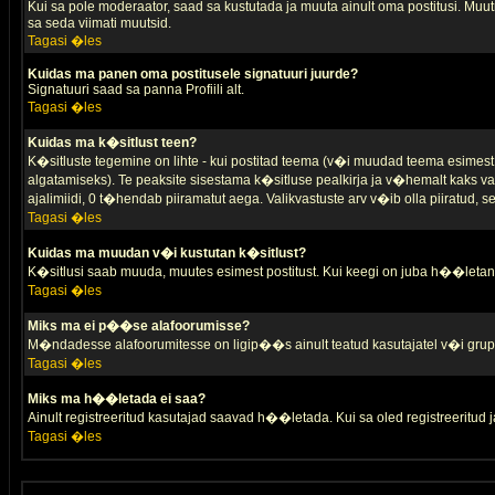
Kui sa pole moderaator, saad sa kustutada ja muuta ainult oma postitusi. Muutm
sa seda viimati muutsid.
Tagasi �les
Kuidas ma panen oma postitusele signatuuri juurde?
Signatuuri saad sa panna Profiili alt.
Tagasi �les
Kuidas ma k�sitlust teen?
K�sitluste tegemine on lihte - kui postitad teema (v�i muudad teema esimest 
algatamiseks). Te peaksite sisestama k�sitluse pealkirja ja v�hemalt kaks va
ajalimiidi, 0 t�hendab piiramatut aega. Valikvastuste arv v�ib olla piiratud,
Tagasi �les
Kuidas ma muudan v�i kustutan k�sitlust?
K�sitlusi saab muuda, muutes esimest postitust. Kui keegi on juba h��letanu
Tagasi �les
Miks ma ei p��se alafoorumisse?
M�ndadesse alafoorumitesse on ligip��s ainult teatud kasutajatel v�i grup
Tagasi �les
Miks ma h��letada ei saa?
Ainult registreeritud kasutajad saavad h��letada. Kui sa oled registreeritud ja 
Tagasi �les