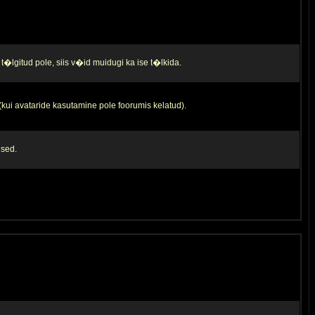
t�lgitud pole, siis v�id muidugi ka ise t�lkida.
 (kui avataride kasutamine pole foorumis kelatud).
used.