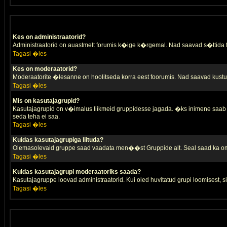
Kes on administraatorid?
Administraatorid on auastmelt forumis k�ige k�rgemal. Nad saavad s�ttida
Tagasi �les
Kes on moderaatorid?
Moderaatorite �lesanne on hoolitseda korra eest foorumis. Nad saavad kustut
Tagasi �les
Mis on kasutajagrupid?
Kasutajagrupid on v�imalus liikmeid gruppidesse jagada. �ks inimene saab 
seda teha ei saa.
Tagasi �les
Kuidas kasutajagrupiga liituda?
Olemasolevaid gruppe saad vaadata men��st Gruppide alt. Seal saad ka oma 
Tagasi �les
Kuidas kasutajagrupi moderaatoriks saada?
Kasutajagruppe loovad administraatorid. Kui oled huvitatud grupi loomisest,
Tagasi �les