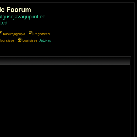
de Foorum
gusejavarjupiiril.ee
ted!
Kasutajagrupid
Registreeri
ogi sisse
Logi sisse
Jutukas