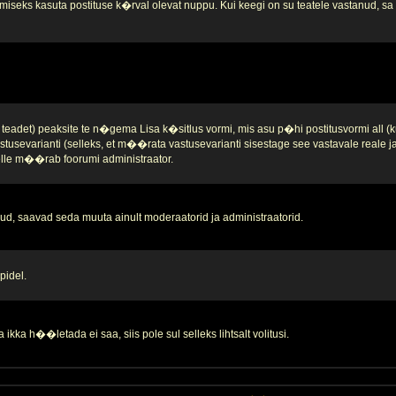
iseks kasuta postituse k�rval olevat nuppu. Kui keegi on su teatele vastanud, sa se
teadet) peaksite te n�gema Lisa k�sitlus vormi, mis asu p�hi postitusvormi all (k
stusevarianti (selleks, et m��rata vastusevarianti sisestage see vastavale reale 
 selle m��rab foorumi administraator.
d, saavad seda muuta ainult moderaatorid ja administraatorid.
pidel.
ikka h��letada ei saa, siis pole sul selleks lihtsalt volitusi.