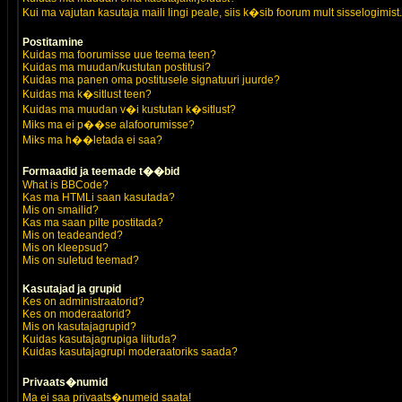
Kui ma vajutan kasutaja maili lingi peale, siis k�sib foorum mult sisselogimist.
Postitamine
Kuidas ma foorumisse uue teema teen?
Kuidas ma muudan/kustutan postitusi?
Kuidas ma panen oma postitusele signatuuri juurde?
Kuidas ma k�sitlust teen?
Kuidas ma muudan v�i kustutan k�sitlust?
Miks ma ei p��se alafoorumisse?
Miks ma h��letada ei saa?
Formaadid ja teemade t��bid
What is BBCode?
Kas ma HTMLi saan kasutada?
Mis on smailid?
Kas ma saan pilte postitada?
Mis on teadeanded?
Mis on kleepsud?
Mis on suletud teemad?
Kasutajad ja grupid
Kes on administraatorid?
Kes on moderaatorid?
Mis on kasutajagrupid?
Kuidas kasutajagrupiga liituda?
Kuidas kasutajagrupi moderaatoriks saada?
Privaats�numid
Ma ei saa privaats�numeid saata!