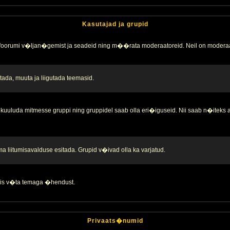
Kasutajad ja grupid
 foorumi v�ljan�gemist ja seadeid ning m��rata moderaatoreid. Neil on moderaa
ada, muuta ja liigutada teemasid.
kuuluda mitmesse gruppi ning gruppidel saab olla eri�iguseid. Nii saab n�iteks
liitumisavalduse esitada. Grupid v�ivad olla ka varjatud.
 siis v�ta temaga �hendust.
Privaats�numid