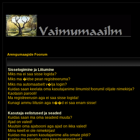
Arengumaagide Foorum
Sisselogimine ja Liitumine
Miks ma ei saa sisse logida?
Miks ma �ldse pean registreeruma?
Miks ma automaatselt v�lja login?
Kuidas saan keelata oma kasutajanime ilmumist foorumil olijate nimekirja?
Kaotasin parooli!
Ma registreerusin aga ei saa sisse logida!
Kunagi ammu liitusin aga n��d ei saa enam sisse!
Kasutaja eelistused ja seaded
Kuidas saan ma oma seadeid muuta?
Ajad on valed!
Muutsin oma ajatsooni aga ajad on ikka valed!
Minu keelt ei ole nimekirjas!
Kuidas ma panen kasutajanime alla omale pildi?
Kuidas ma muudan oma kasutajakirjeldust?