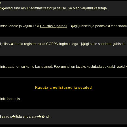
?
, n�evad sind ainult administraator ja sa ise. Sa oled varjatud kasutaja.
ise lehele ja vajuta linki
Unustasin parooli
. J�lgi juhiseid ja peaksidki taas saam
 siis v�ib-olla registreerusid COPPA tingimustega - j�lgi sulle saadetud juhiseid.
inistraator on su konto kustutanud. Foorumitel on tavaks kustutada ebkaaktiivsei
Kasutaja eelistused ja seaded
linki foorumis.
alt saad s�ttida enda ajav��ndi.