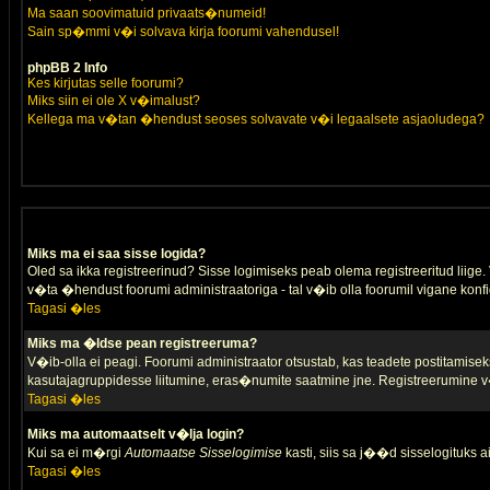
Ma saan soovimatuid privaats�numeid!
Sain sp�mmi v�i solvava kirja foorumi vahendusel!
phpBB 2 Info
Kes kirjutas selle foorumi?
Miks siin ei ole X v�imalust?
Kellega ma v�tan �hendust seoses solvavate v�i legaalsete asjaoludega?
Miks ma ei saa sisse logida?
Oled sa ikka registreerinud? Sisse logimiseks peab olema registreeritud liige. V
v�ta �hendust foorumi administraatoriga - tal v�ib olla foorumil vigane konfi
Tagasi �les
Miks ma �ldse pean registreeruma?
V�ib-olla ei peagi. Foorumi administraator otsustab, kas teadete postitamiseks
kasutajagruppidesse liitumine, eras�numite saatmine jne. Registreerumine v�
Tagasi �les
Miks ma automaatselt v�lja login?
Kui sa ei m�rgi
Automaatse Sisselogimise
kasti, siis sa j��d sisselogituks ai
Tagasi �les