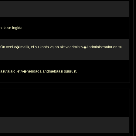
a sisse logida.
 On veel v�imalik, et su konto vajab aktiveerimist v�i administraator on su
d kasutajaid, et v�hendada andmebaasi suurust.