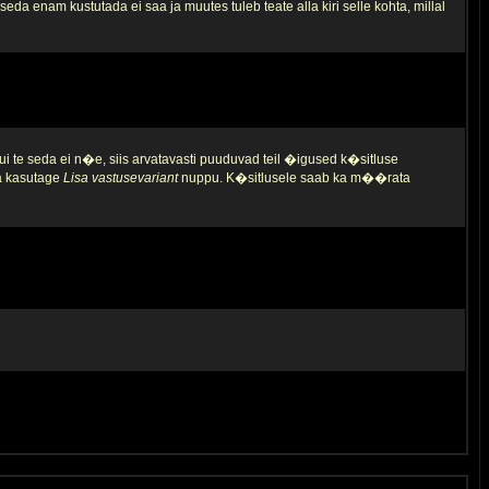
da enam kustutada ei saa ja muutes tuleb teate alla kiri selle kohta, millal
ui te seda ei n�e, siis arvatavasti puuduvad teil �igused k�sitluse
ja kasutage
Lisa vastusevariant
nuppu. K�sitlusele saab ka m��rata