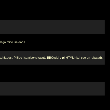
ega mitte liialdada.
 kohtadest. Piltide lisamiseks kasuta BBCodei v�i HTMLi (kui see on lubatud).