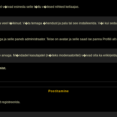
l v�ivad esineda selle t�ttu v�iksed nihked kellaajas.
a veel t�lkinud. V�ta temaga �hendust ja palu tal see installeerida. V�i kui seda 
ja selle paneb administraator. Teise on avatar ja selle saad ise panna Profiili alt
te arvuga. M�ndadel kasutajatel (n�iteks moderaatoritel) v�ivad olla ka erikirjeld
mist.
Postitamine
 registreerida.