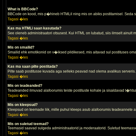
What is BBCode?
BBCode on kood, mis p�hineb HTMLil ning mis on abiks postitamisel. Seda saa
Tagasi �les
Kas ma HTMLi saan kasutada?
See oleneb administraatori otsusest. Kui HTML on lubatud, siis ilmselt ainult
Tagasi �les
Mis on smailid?
Smailid ehk emotikonid on v�iksed pildikesed, mis aitavad sul postituses oma
Tagasi �les
Kas ma saan pilte postitada?
Pilte saab postitusse kuvada aga selleks peavad nad olema avalikus serveris. 
Tagasi �les
Mis on teadeanded?
Teadeanded ilmuvad alafoorumis teiste postituste kohale ja sisaldavad t�htsa
Tagasi �les
Mis on kleepsud?
Kleepsud on teemade liik, mille puhul kleeps asub alafoorumis teadeannete all
Tagasi �les
Mis on suletud teemad?
Teemasid saavad sulgeda administraatorid ja moderaatorid. Suletud teemasse
Tagasi �les