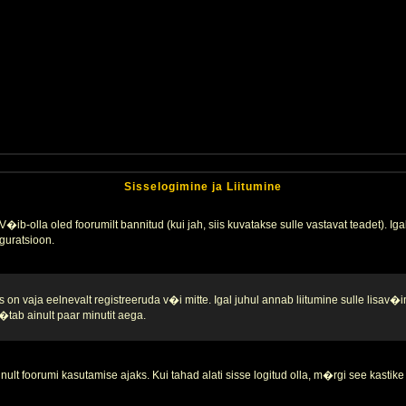
Sisselogimine ja Liitumine
�ib-olla oled foorumilt bannitud (kui jah, siis kuvatakse sulle vastavat teadet). Igak
guratsioon.
 on vaja eelnevalt registreeruda v�i mitte. Igal juhul annab liitumine sulle lisav�i
tab ainult paar minutit aega.
nult foorumi kasutamise ajaks. Kui tahad alati sisse logitud olla, m�rgi see kastike 