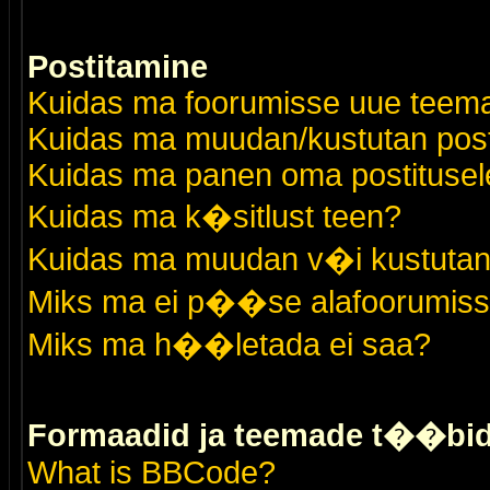
Postitamine
Kuidas ma foorumisse uue teem
Kuidas ma muudan/kustutan post
Kuidas ma panen oma postitusele
Kuidas ma k�sitlust teen?
Kuidas ma muudan v�i kustutan
Miks ma ei p��se alafoorumis
Miks ma h��letada ei saa?
Formaadid ja teemade t��bi
What is BBCode?