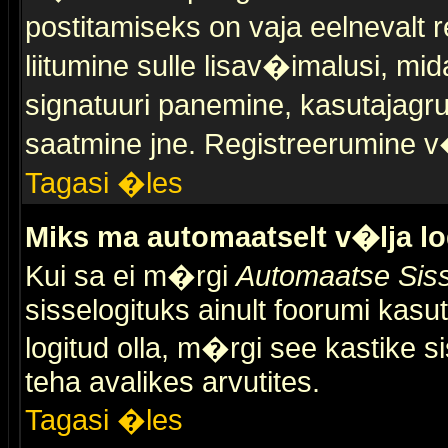
postitamiseks on vaja eelnevalt r
liitumine sulle lisav�imalusi, mid
signatuuri panemine, kasutajagr
saatmine jne. Registreerumine v�
Tagasi �les
Miks ma automaatselt v�lja l
Kui sa ei m�rgi
Automaatse Siss
sisselogituks ainult foorumi kasu
logitud olla, m�rgi see kastike s
teha avalikes arvutites.
Tagasi �les