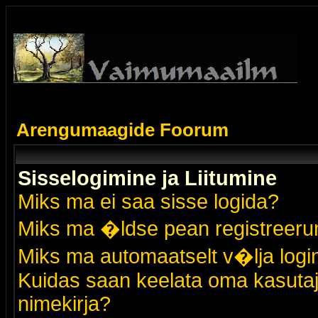
Arengumaagide Foorum
Sisselogimine ja Liitumine
Miks ma ei saa sisse logida?
Miks ma �ldse pean registreer
Miks ma automaatselt v�lja logi
Kuidas saan keelata oma kasutaja
nimekirja?