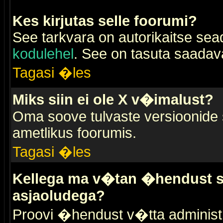
Kes kirjutas selle foorumi?
See tarkvara on autorikaitse sea
kodulehel
. See on tasuta saadaval
Tagasi �les
Miks siin ei ole X v�imalust?
Oma soove tulvaste versioonide
ametlikus foorumis.
Tagasi �les
Kellega ma v�tan �hendust se
asjaoludega?
Proovi �hendust v�tta administr