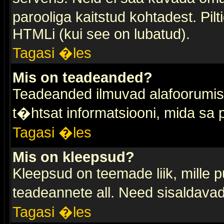
parooliga kaitstud kohtadest. Pi
HTMLi (kui see on lubatud).
Tagasi �les
Mis on teadeanded?
Teadeanded ilmuvad alafoorumis t
t�htsat informatsiooni, mida sa
Tagasi �les
Mis on kleepsud?
Kleepsud on teemade liik, mille 
teadeannete all. Need sisaldavad 
Tagasi �les