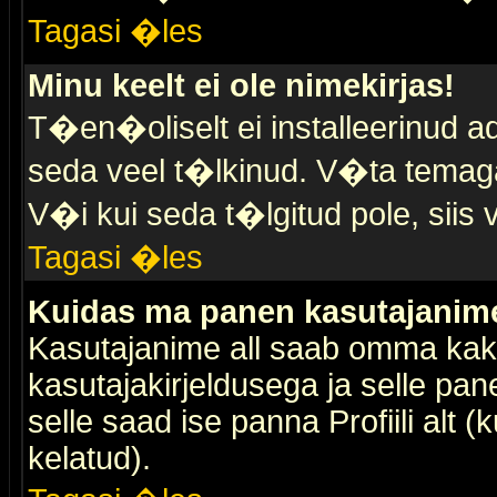
Tagasi �les
Minu keelt ei ole nimekirjas!
T�en�oliselt ei installeerinud ad
seda veel t�lkinud. V�ta temaga 
V�i kui seda t�lgitud pole, siis 
Tagasi �les
Kuidas ma panen kasutajanime 
Kasutajanime all saab omma kaks
kasutajakirjeldusega ja selle pan
selle saad ise panna Profiili alt 
kelatud).