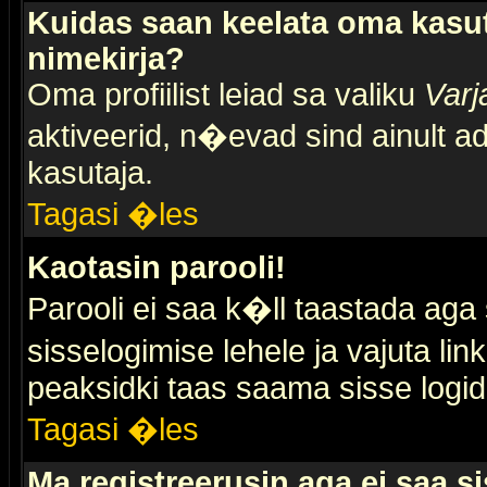
Kuidas saan keelata oma kasut
nimekirja?
Oma profiilist leiad sa valiku
Varj
aktiveerid, n�evad sind ainult ad
kasutaja.
Tagasi �les
Kaotasin parooli!
Parooli ei saa k�ll taastada aga
sisselogimise lehele ja vajuta lin
peaksidki taas saama sisse logid
Tagasi �les
Ma registreerusin aga ei saa si