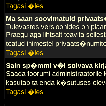
Tagasi �les
Ma saan soovimatuid privaat
Tulevastes versioonides on plaan
Praegu aga lihtsalt teavita selles
teatud inimestel privaats�numit
Tagasi �les
Sain sp�mmi v�i solvava kirj
Saada foorumi administraatorile k
kasutab ta enda k�sutuses olev
Tagasi �les