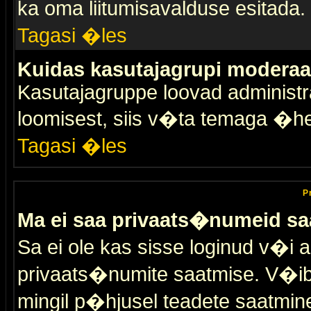
ka oma liitumisavalduse esitada.
Tagasi �les
Kuidas kasutajagrupi moderaa
Kasutajagruppe loovad administra
loomisest, siis v�ta temaga �h
Tagasi �les
P
Ma ei saa privaats�numeid sa
Sa ei ole kas sisse loginud v�i 
privaats�numite saatmise. V�ib ka
mingil p�hjusel teadete saatmin