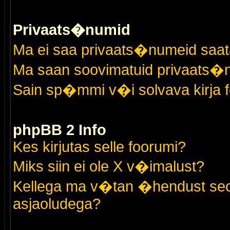
Privaats�numid
Ma ei saa privaats�numeid saat
Ma saan soovimatuid privaats�
Sain sp�mmi v�i solvava kirja 
phpBB 2 Info
Kes kirjutas selle foorumi?
Miks siin ei ole X v�imalust?
Kellega ma v�tan �hendust seo
asjaoludega?