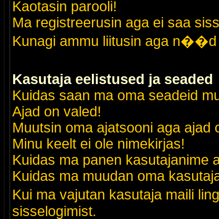
Kaotasin parooli!
Ma registreerusin aga ei saa siss
Kunagi ammu liitusin aga n��d 
Kasutaja eelistused ja seaded
Kuidas saan ma oma seadeid m
Ajad on valed!
Muutsin oma ajatsooni aga ajad o
Minu keelt ei ole nimekirjas!
Kuidas ma panen kasutajanime al
Kuidas ma muudan oma kasutajak
Kui ma vajutan kasutaja maili lin
sisselogimist.