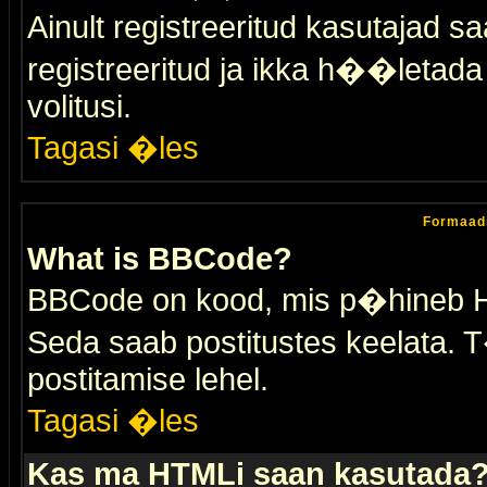
Ainult registreeritud kasutajad 
registreeritud ja ikka h��letada ei
volitusi.
Tagasi �les
Formaad
What is BBCode?
BBCode on kood, mis p�hineb HTM
Seda saab postitustes keelata. T
postitamise lehel.
Tagasi �les
Kas ma HTMLi saan kasutada