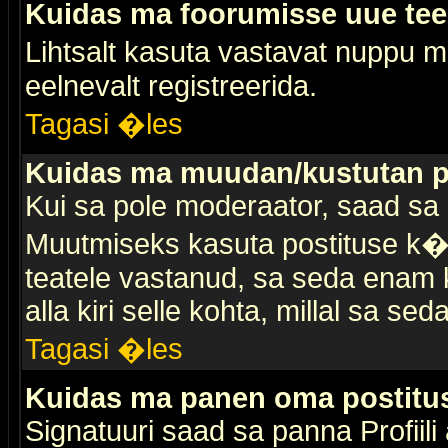
Kuidas ma foorumisse uue te
Lihtsalt kasuta vastavat nuppu mi
eelnevalt registreerida.
Tagasi �les
Kuidas ma muudan/kustutan p
Kui sa pole moderaator, saad sa 
Muutmiseks kasuta postituse k�r
teatele vastanud, sa seda enam k
alla kiri selle kohta, millal sa sed
Tagasi �les
Kuidas ma panen oma postitus
Signatuuri saad sa panna Profiili a