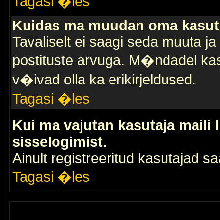
Tagasi �les
Kuidas ma muudan oma kasuta
Tavaliselt ei saagi seda muuta j
postituste arvuga. M�ndadel kas
v�ivad olla ka erikirjeldused.
Tagasi �les
Kui ma vajutan kasutaja maili 
sisselogimist.
Ainult registreeritud kasutajad 
Tagasi �les