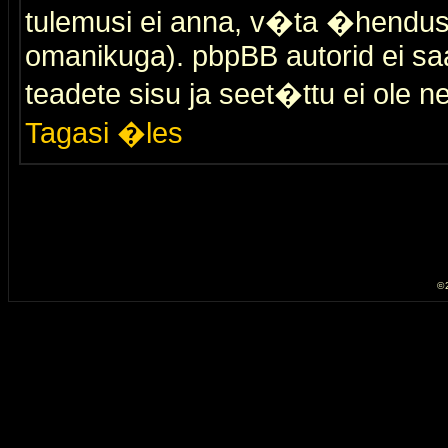
tulemusi ei anna, v�ta �hendus
omanikuga). pbpBB autorid ei saa
teadete sisu ja seet�ttu ei ole n
Tagasi �les
© 