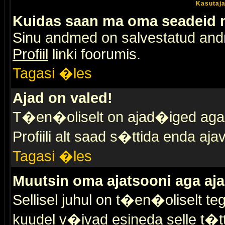
Kasutaja
Kuidas saan ma oma seadeid
Sinu andmed on salvestatud an
Profiil
linki foorumis.
Tagasi �les
Ajad on valed!
T�en�oliselt on ajad�iged aga s
Profiili alt saad s�ttida enda a
Tagasi �les
Muutsin oma ajatsooni aga aja
Sellisel juhul on t�en�oliselt t
kuudel v�ivad esineda selle t�t