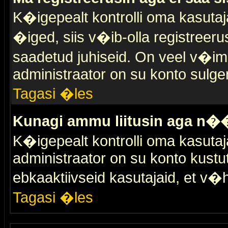
K�igepealt kontrolli oma kasutaja
�iged, siis v�ib-olla registreer
saadetud juhiseid. On veel v�ima
administraator on su konto sulge
Tagasi �les
Kunagi ammu liitusin aga n��
K�igepealt kontrolli oma kasutaj
administraator on su konto kustu
ebkaaktiivseid kasutajaid, et v
Tagasi �les