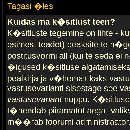
Tagasi �les
Kuidas ma k�sitlust teen?
K�sitluste tegemine on lihte - 
esimest teadet) peaksite te n�g
postitusvormi all (kui te seda ei 
�igused k�sitluse algatamiseks)
pealkirja ja v�hemalt kaks vast
vastusevarianti sisestage see va
vastusevariant
nuppu. K�sitlusel
t�hendab piiramatut aega. Valikva
m��rab foorumi administraator