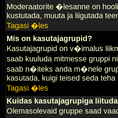
Moderaatorite �lesanne on hooli
kustutada, muuta ja liigutada tee
Tagasi �les
Mis on kasutajagrupid?
Kasutajagrupid on v�imalus liik
saab kuuluda mitmesse gruppi nin
saab n�iteks anda m�nele grup
kasutada, kuigi teised seda teha 
Tagasi �les
Kuidas kasutajagrupiga liitud
Olemasolevaid gruppe saad vaa