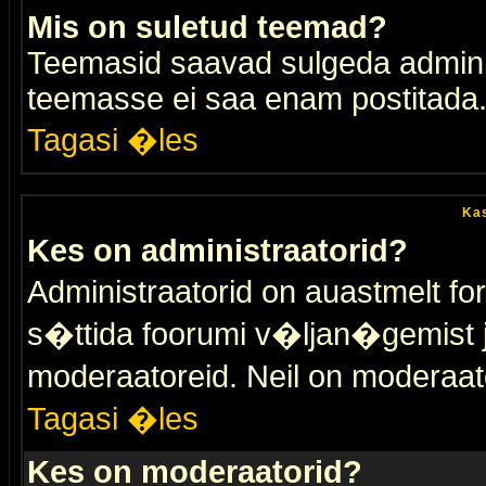
Mis on suletud teemad?
Teemasid saavad sulgeda adminis
teemasse ei saa enam postitada
Tagasi �les
Kas
Kes on administraatorid?
Administraatorid on auastmelt 
s�ttida foorumi v�ljan�gemist
moderaatoreid. Neil on moderaat
Tagasi �les
Kes on moderaatorid?