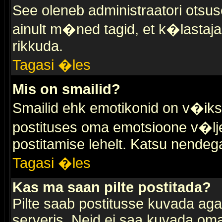
See oleneb administraatori otsuse
ainult m�ned tagid, et k�lastaja
rikkuda.
Tagasi �les
Mis on smailid?
Smailid ehk emotikonid on v�ikse
postituses oma emotsioone v�lje
postitamise lehelt. Katsu nendega 
Tagasi �les
Kas ma saan pilte postitada?
Pilte saab postitusse kuvada ag
serveris. Neid ei saa kuvada oma 