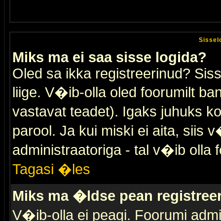
Sissel
Miks ma ei saa sisse logida?
Oled sa ikka registreerinud? Sis
liige. V�ib-olla oled foorumilt ban
vastavat teadet). Igaks juhuks ko
parool. Ja kui miski ei aita, sii
administraatoriga - tal v�ib olla 
Tagasi �les
Miks ma �ldse pean registre
V�ib-olla ei peagi. Foorumi admi