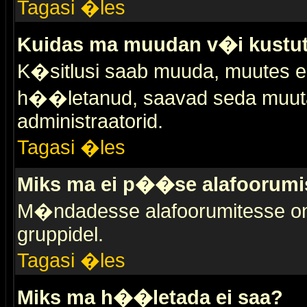
Tagasi �les
Kuidas ma muudan v�i kustut
K�sitlusi saab muuda, muutes esi
h��letanud, saavad seda muuta 
administraatorid.
Tagasi �les
Miks ma ei p��se alafoorumi
M�ndadesse alafoorumitesse on 
gruppidel.
Tagasi �les
Miks ma h��letada ei saa?