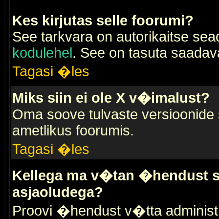
Kes kirjutas selle foorumi?
See tarkvara on autorikaitse sea
kodulehel
. See on tasuta saadaval
Tagasi �les
Miks siin ei ole X v�imalust?
Oma soove tulvaste versioonide
ametlikus foorumis.
Tagasi �les
Kellega ma v�tan �hendust se
asjaoludega?
Proovi �hendust v�tta administr