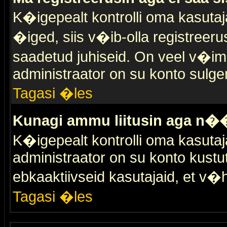
K�igepealt kontrolli oma kasutaja
�iged, siis v�ib-olla registreer
saadetud juhiseid. On veel v�ima
administraator on su konto sulge
Tagasi �les
Kunagi ammu liitusin aga n��
K�igepealt kontrolli oma kasutaj
administraator on su konto kustu
ebkaaktiivseid kasutajaid, et v
Tagasi �les