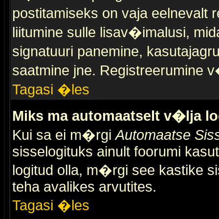
postitamiseks on vaja eelnevalt r
liitumine sulle lisav�imalusi, mid
signatuuri panemine, kasutajagr
saatmine jne. Registreerumine v�
Tagasi �les
Miks ma automaatselt v�lja l
Kui sa ei m�rgi
Automaatse Siss
sisselogituks ainult foorumi kasu
logitud olla, m�rgi see kastike s
teha avalikes arvutites.
Tagasi �les