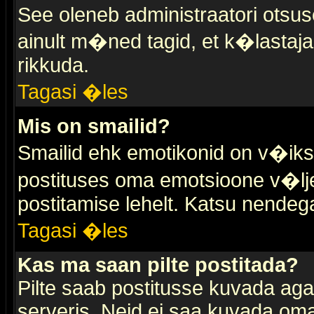
See oleneb administraatori otsuse
ainult m�ned tagid, et k�lastaja
rikkuda.
Tagasi �les
Mis on smailid?
Smailid ehk emotikonid on v�ikse
postituses oma emotsioone v�lje
postitamise lehelt. Katsu nendega 
Tagasi �les
Kas ma saan pilte postitada?
Pilte saab postitusse kuvada ag
serveris. Neid ei saa kuvada oma 