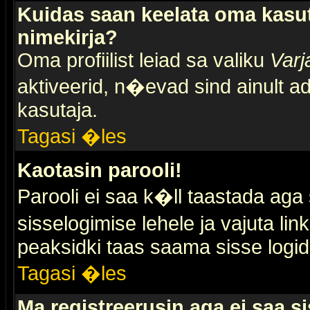
Kuidas saan keelata oma kasut
nimekirja?
Oma profiilist leiad sa valiku
Varj
aktiveerid, n�evad sind ainult ad
kasutaja.
Tagasi �les
Kaotasin parooli!
Parooli ei saa k�ll taastada aga
sisselogimise lehele ja vajuta lin
peaksidki taas saama sisse logid
Tagasi �les
Ma registreerusin aga ei saa si