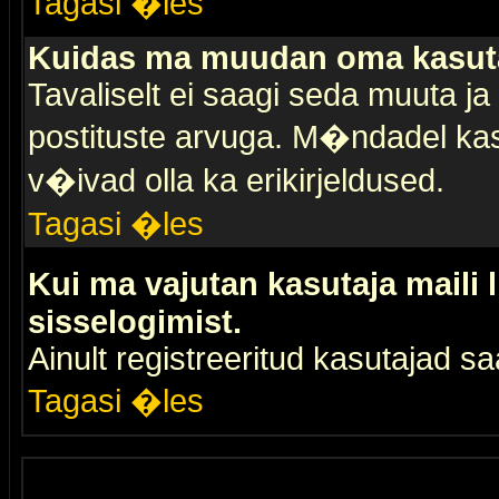
Tagasi �les
Kuidas ma muudan oma kasuta
Tavaliselt ei saagi seda muuta j
postituste arvuga. M�ndadel kas
v�ivad olla ka erikirjeldused.
Tagasi �les
Kui ma vajutan kasutaja maili 
sisselogimist.
Ainult registreeritud kasutajad 
Tagasi �les