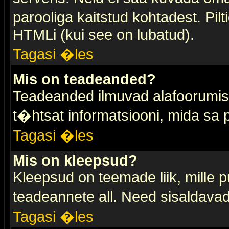
parooliga kaitstud kohtadest. Pi
HTMLi (kui see on lubatud).
Tagasi �les
Mis on teadeanded?
Teadeanded ilmuvad alafoorumis t
t�htsat informatsiooni, mida sa
Tagasi �les
Mis on kleepsud?
Kleepsud on teemade liik, mille 
teadeannete all. Need sisaldavad 
Tagasi �les