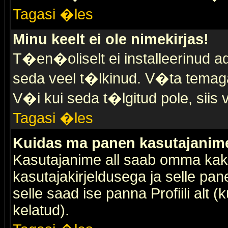
Tagasi �les
Minu keelt ei ole nimekirjas!
T�en�oliselt ei installeerinud ad
seda veel t�lkinud. V�ta temaga 
V�i kui seda t�lgitud pole, siis 
Tagasi �les
Kuidas ma panen kasutajanime 
Kasutajanime all saab omma kaks
kasutajakirjeldusega ja selle pan
selle saad ise panna Profiili alt 
kelatud).