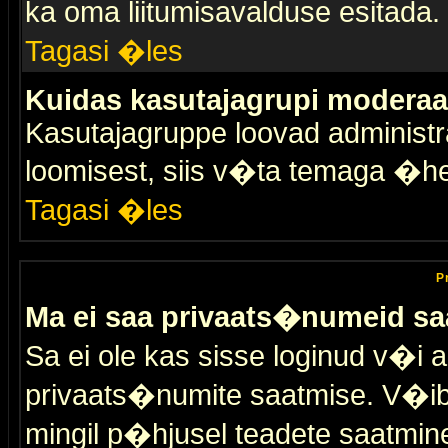
ka oma liitumisavalduse esitada.
Tagasi �les
Kuidas kasutajagrupi moderaa
Kasutajagruppe loovad administra
loomisest, siis v�ta temaga �h
Tagasi �les
P
Ma ei saa privaats�numeid sa
Sa ei ole kas sisse loginud v�i 
privaats�numite saatmise. V�ib ka
mingil p�hjusel teadete saatmin