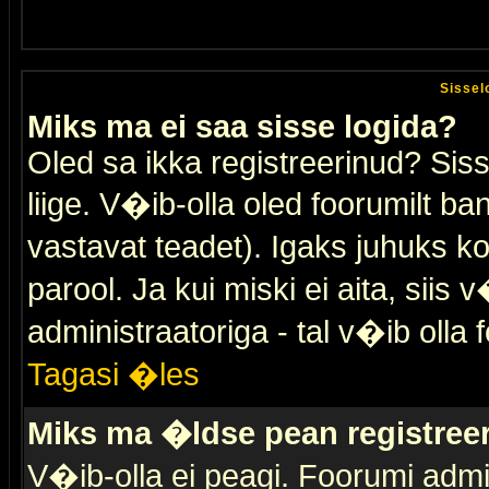
Sissel
Miks ma ei saa sisse logida?
Oled sa ikka registreerinud? Sis
liige. V�ib-olla oled foorumilt ban
vastavat teadet). Igaks juhuks ko
parool. Ja kui miski ei aita, sii
administraatoriga - tal v�ib olla 
Tagasi �les
Miks ma �ldse pean registre
V�ib-olla ei peagi. Foorumi admi