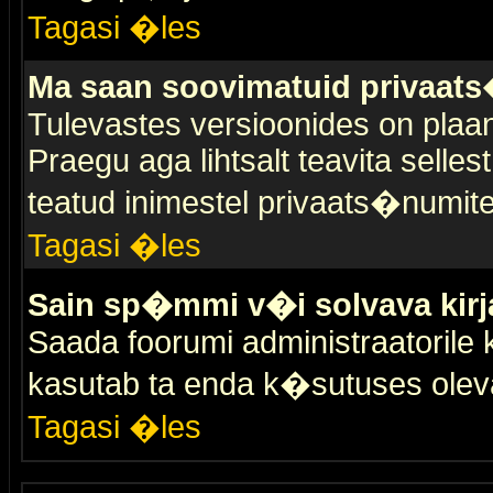
Tagasi �les
Ma saan soovimatuid privaat
Tulevastes versioonides on plaan
Praegu aga lihtsalt teavita selles
teatud inimestel privaats�numit
Tagasi �les
Sain sp�mmi v�i solvava kirj
Saada foorumi administraatorile k
kasutab ta enda k�sutuses olev
Tagasi �les