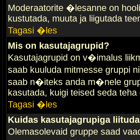
Moderaatorite �lesanne on hooli
kustutada, muuta ja liigutada tee
Tagasi �les
Mis on kasutajagrupid?
Kasutajagrupid on v�imalus liik
saab kuuluda mitmesse gruppi nin
saab n�iteks anda m�nele grup
kasutada, kuigi teised seda teha 
Tagasi �les
Kuidas kasutajagrupiga liitud
Olemasolevaid gruppe saad vaa