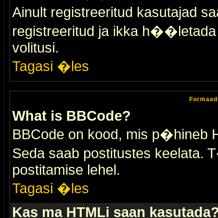
Ainult registreeritud kasutajad 
registreeritud ja ikka h��letada ei
volitusi.
Tagasi �les
Formaad
What is BBCode?
BBCode on kood, mis p�hineb HTM
Seda saab postitustes keelata. T
postitamise lehel.
Tagasi �les
Kas ma HTMLi saan kasutada