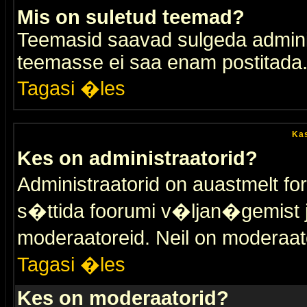
Mis on suletud teemad?
Teemasid saavad sulgeda adminis
teemasse ei saa enam postitada
Tagasi �les
Kas
Kes on administraatorid?
Administraatorid on auastmelt 
s�ttida foorumi v�ljan�gemist
moderaatoreid. Neil on moderaat
Tagasi �les
Kes on moderaatorid?