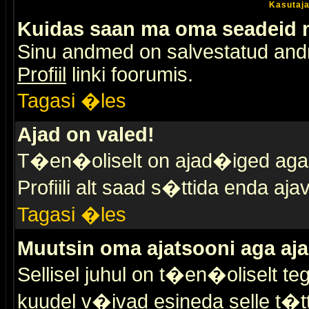
Kasutaja
Kuidas saan ma oma seadeid
Sinu andmed on salvestatud an
Profiil
linki foorumis.
Tagasi �les
Ajad on valed!
T�en�oliselt on ajad�iged aga s
Profiili alt saad s�ttida enda a
Tagasi �les
Muutsin oma ajatsooni aga aja
Sellisel juhul on t�en�oliselt t
kuudel v�ivad esineda selle t�t