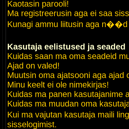
Kaotasin parooli!
Ma registreerusin aga ei saa siss
Kunagi ammu liitusin aga n��d 
Kasutaja eelistused ja seaded
Kuidas saan ma oma seadeid m
Ajad on valed!
Muutsin oma ajatsooni aga ajad o
Minu keelt ei ole nimekirjas!
Kuidas ma panen kasutajanime al
Kuidas ma muudan oma kasutajak
Kui ma vajutan kasutaja maili lin
sisselogimist.