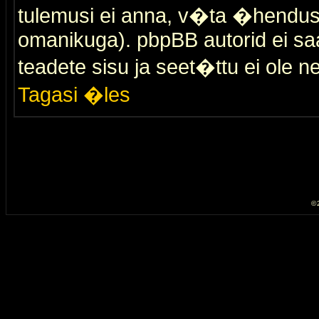
tulemusi ei anna, v�ta �hendus
omanikuga). pbpBB autorid ei saa
teadete sisu ja seet�ttu ei ole n
Tagasi �les
© 