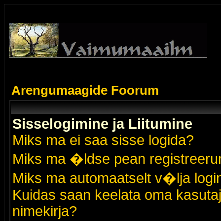
Arengumaagide Foorum
Sisselogimine ja Liitumine
Miks ma ei saa sisse logida?
Miks ma �ldse pean registreer
Miks ma automaatselt v�lja logi
Kuidas saan keelata oma kasutaja
nimekirja?