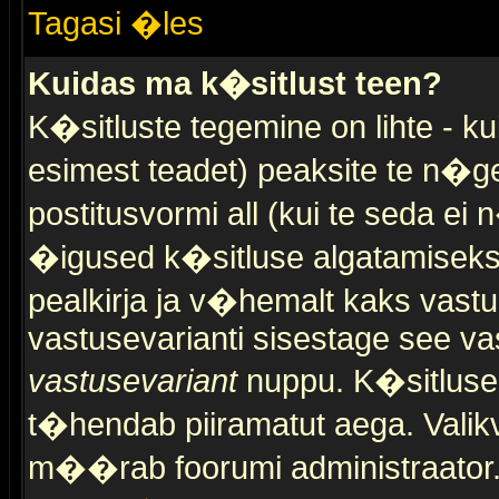
Tagasi �les
Kuidas ma k�sitlust teen?
K�sitluste tegemine on lihte - 
esimest teadet) peaksite te n�g
postitusvormi all (kui te seda ei 
�igused k�sitluse algatamiseks)
pealkirja ja v�hemalt kaks vast
vastusevarianti sisestage see va
vastusevariant
nuppu. K�sitlusel
t�hendab piiramatut aega. Valikva
m��rab foorumi administraator