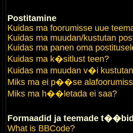
Postitamine
Kuidas ma foorumisse uue teem
Kuidas ma muudan/kustutan post
Kuidas ma panen oma postitusele
Kuidas ma k�sitlust teen?
Kuidas ma muudan v�i kustutan
Miks ma ei p��se alafoorumis
Miks ma h��letada ei saa?
Formaadid ja teemade t��bi
What is BBCode?