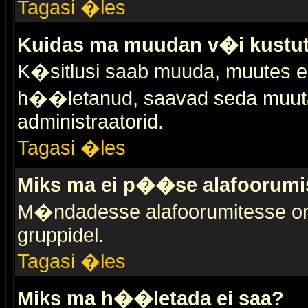
Tagasi �les
Kuidas ma muudan v�i kustut
K�sitlusi saab muuda, muutes esi
h��letanud, saavad seda muuta 
administraatorid.
Tagasi �les
Miks ma ei p��se alafoorumi
M�ndadesse alafoorumitesse on 
gruppidel.
Tagasi �les
Miks ma h��letada ei saa?