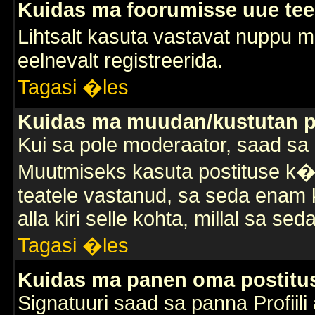
Kuidas ma foorumisse uue te
Lihtsalt kasuta vastavat nuppu mi
eelnevalt registreerida.
Tagasi �les
Kuidas ma muudan/kustutan p
Kui sa pole moderaator, saad sa 
Muutmiseks kasuta postituse k�r
teatele vastanud, sa seda enam k
alla kiri selle kohta, millal sa sed
Tagasi �les
Kuidas ma panen oma postitus
Signatuuri saad sa panna Profiili a