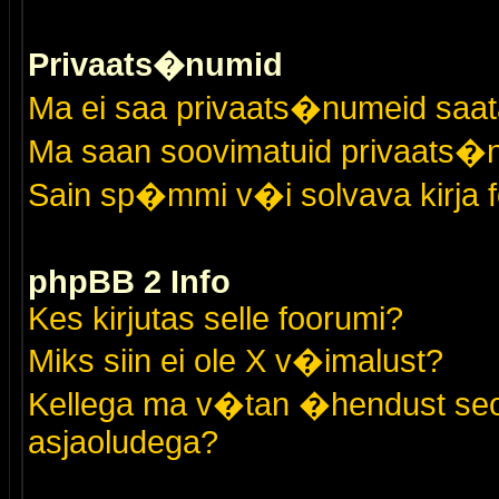
Privaats�numid
Ma ei saa privaats�numeid saat
Ma saan soovimatuid privaats�
Sain sp�mmi v�i solvava kirja 
phpBB 2 Info
Kes kirjutas selle foorumi?
Miks siin ei ole X v�imalust?
Kellega ma v�tan �hendust seo
asjaoludega?