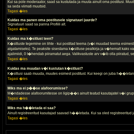
Kui sa pole moderaator, saad sa kustutada ja muuta ainult oma postitusi. Muutm
sa seda viimati muutsid.
Tagasi �les
Kuidas ma panen oma postitusele signatuuri juurde?
Signatuuri saad sa panna Profiili alt.
Tagasi �les
Kuidas ma k�sitlust teen?
K�sitluste tegemine on lihte - kui postitad teema (v�i muudad teema esimest 
algatamiseks). Te peaksite sisestama k�sitluse pealkirja ja v�hemalt kaks va
ajalimiidi, 0 t�hendab piiramatut aega. Valikvastuste arv v�ib olla piiratud,
Tagasi �les
Kuidas ma muudan v�i kustutan k�sitlust?
K�sitlusi saab muuda, muutes esimest postitust. Kui keegi on juba h��letanu
Tagasi �les
Miks ma ei p��se alafoorumisse?
M�ndadesse alafoorumitesse on ligip��s ainult teatud kasutajatel v�i grup
Tagasi �les
Miks ma h��letada ei saa?
Ainult registreeritud kasutajad saavad h��letada. Kui sa oled registreeritud ja 
Tagasi �les