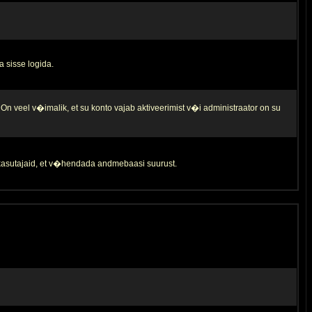
a sisse logida.
 On veel v�imalik, et su konto vajab aktiveerimist v�i administraator on su
d kasutajaid, et v�hendada andmebaasi suurust.