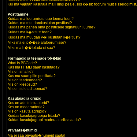
Kui ma vajutan kasutaja maili lingi peale, siis k�sib foorum mult sisselogimist.
Postitamine
Kuidas ma foorumisse uue teema teen?
Kuidas ma muudan/kustutan postitusi?
Kuidas ma panen oma postitusele signatuuri juurde?
Kuidas ma k�sitlust teen?
Kuidas ma muudan v�i kustutan k�sitlust?
Miks ma ei p��se alafoorumisse?
Miks ma h��letada ei saa?
Formaadid ja teemade t��bid
What is BBCode?
Kas ma HTMLi saan kasutada?
Mis on smailid?
Kas ma saan pilte postitada?
Mis on teadeanded?
Mis on kleepsud?
Mis on suletud teemad?
Kasutajad ja grupid
Kes on administraatorid?
Kes on moderaatorid?
Mis on kasutajagrupid?
Kuidas kasutajagrupiga liituda?
Kuidas kasutajagrupi moderaatoriks saada?
Privaats�numid
Ma ei saa privaats�numeid saata!