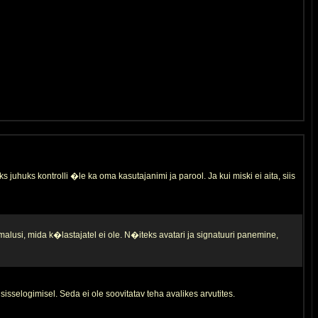
s juhuks kontrolli �le ka oma kasutajanimi ja parool. Ja kui miski ei aita, siis
malusi, mida k�lastajatel ei ole. N�iteks avatari ja signatuuri panemine,
sisselogimisel. Seda ei ole soovitatav teha avalikes arvutites.