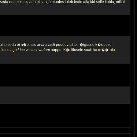
da enam kustutada ei saa ja muutes tuleb teate alla kiri selle kohta, millal
ui te seda ei n�e, siis arvatavasti puuduvad teil �igused k�sitluse
ja kasutage
Lisa vastusevariant
nuppu. K�sitlusele saab ka m��rata