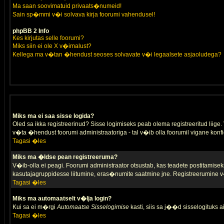
Ma saan soovimatuid privaats�numeid!
Sain sp�mmi v�i solvava kirja foorumi vahendusel!
phpBB 2 Info
Kes kirjutas selle foorumi?
Miks siin ei ole X v�imalust?
Kellega ma v�tan �hendust seoses solvavate v�i legaalsete asjaoludega?
Miks ma ei saa sisse logida?
Oled sa ikka registreerinud? Sisse logimiseks peab olema registreeritud liige. V
v�ta �hendust foorumi administraatoriga - tal v�ib olla foorumil vigane konfi
Tagasi �les
Miks ma �ldse pean registreeruma?
V�ib-olla ei peagi. Foorumi administraator otsustab, kas teadete postitamiseks
kasutajagruppidesse liitumine, eras�numite saatmine jne. Registreerumine v�
Tagasi �les
Miks ma automaatselt v�lja login?
Kui sa ei m�rgi
Automaatse Sisselogimise
kasti, siis sa j��d sisselogituks ai
Tagasi �les