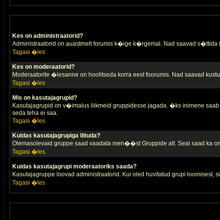
Kes on administraatorid?
Administraatorid on auastmelt forumis k�ige k�rgemal. Nad saavad s�ttida
Tagasi �les
Kes on moderaatorid?
Moderaatorite �lesanne on hoolitseda korra eest foorumis. Nad saavad kustut
Tagasi �les
Mis on kasutajagrupid?
Kasutajagrupid on v�imalus liikmeid gruppidesse jagada. �ks inimene saab 
seda teha ei saa.
Tagasi �les
Kuidas kasutajagrupiga liituda?
Olemasolevaid gruppe saad vaadata men��st Gruppide alt. Seal saad ka oma 
Tagasi �les
Kuidas kasutajagrupi moderaatoriks saada?
Kasutajagruppe loovad administraatorid. Kui oled huvitatud grupi loomisest,
Tagasi �les