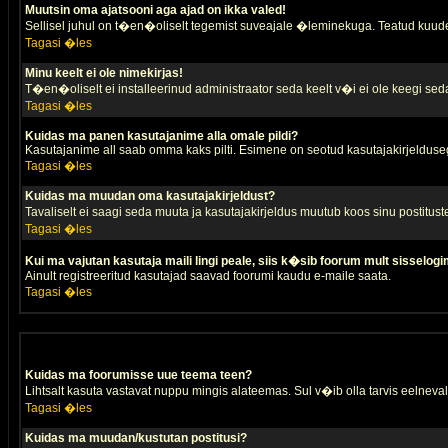
Muutsin oma ajatsooni aga ajad on ikka valed!
Sellisel juhul on t�en�oliselt tegemist suveajale �leminekuga. Teatud kuude
Tagasi �les
Minu keelt ei ole nimekirjas!
T�en�oliselt ei installeerinud administraator seda keelt v�i ei ole keegi sed
Tagasi �les
Kuidas ma panen kasutajanime alla omale pildi?
Kasutajanime all saab omma kaks pilti. Esimene on seotud kasutajakirjeldusega 
Tagasi �les
Kuidas ma muudan oma kasutajakirjeldust?
Tavaliselt ei saagi seda muuta ja kasutajakirjeldus muutub koos sinu postitus
Tagasi �les
Kui ma vajutan kasutaja maili lingi peale, siis k�sib foorum mult sisselogi
Ainult registreeritud kasutajad saavad foorumi kaudu e-maile saata.
Tagasi �les
Kuidas ma foorumisse uue teema teen?
Lihtsalt kasuta vastavat nuppu mingis alateemas. Sul v�ib olla tarvis eelnevalt
Tagasi �les
Kuidas ma muudan/kustutan postitusi?