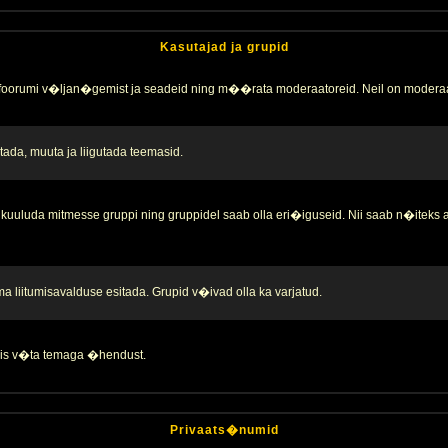
Kasutajad ja grupid
 foorumi v�ljan�gemist ja seadeid ning m��rata moderaatoreid. Neil on moderaa
ada, muuta ja liigutada teemasid.
kuuluda mitmesse gruppi ning gruppidel saab olla eri�iguseid. Nii saab n�iteks
liitumisavalduse esitada. Grupid v�ivad olla ka varjatud.
 siis v�ta temaga �hendust.
Privaats�numid