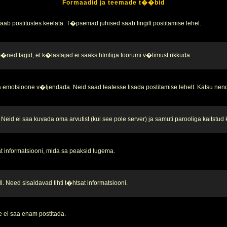
Formaadid ja teemade t��bid
b postitustes keelata. T�psemad juhised saab lingilt postitamise lehel.
 m�ned tagid, et k�lastajad ei saaks htmliga foorumi v�limust rikkuda.
 emotsioone v�ljendada. Neid saad teatesse lisada postitamise lehelt. Katsu nend
Neid ei saa kuvada oma arvutist (kui see pole server) ja samuti parooliga kaitstud
t informatsiooni, mida sa peaksid lugema.
. Need sisaldavad tihti t�htsat informatsiooni.
 ei saa enam postitada.