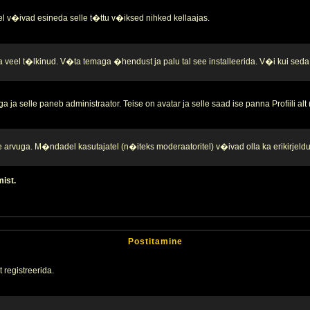
l v�ivad esineda selle t�ttu v�iksed nihked kellaajas.
a veel t�lkinud. V�ta temaga �hendust ja palu tal see installeerida. V�i kui seda 
ja selle paneb administraator. Teise on avatar ja selle saad ise panna Profiili alt
te arvuga. M�ndadel kasutajatel (n�iteks moderaatoritel) v�ivad olla ka erikirjeld
mist.
Postitamine
 registreerida.