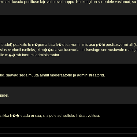
iseks kasuta postituse k�rval olevat nuppu. Kui keegi on su teatele vastanud, sa se
teadet) peaksite te n�gema Lisa k�sitlus vormi, mis asu p�hi postitusvormi all (k
stusevarianti (selleks, et m��rata vastusevarianti sisestage see vastavale reale 
 selle m��rab foorumi administraator.
d, saavad seda muuta ainult moderaatorid ja administraatorid.
pidel.
ikka h��letada ei saa, siis pole sul selleks lihtsalt volitusi.