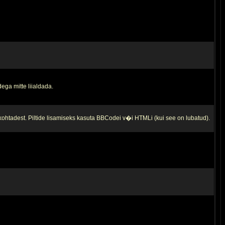
ega mitte liialdada.
 kohtadest. Piltide lisamiseks kasuta BBCodei v�i HTMLi (kui see on lubatud).