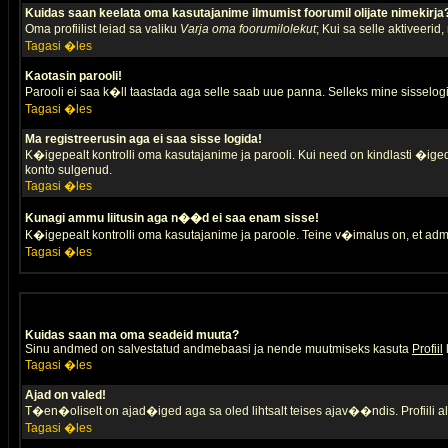
Kuidas saan keelata oma kasutajanime ilmumist foorumil olijate nimekirja
Oma profiilist leiad sa valiku
Varja oma foorumilolekut
; Kui sa selle aktiveerid
Tagasi �les
Kaotasin parooli!
Parooli ei saa k�ll taastada aga selle saab uue panna. Selleks mine sisselogim
Tagasi �les
Ma registreerusin aga ei saa sisse logida!
K�igepealt kontrolli oma kasutajanime ja parooli. Kui need on kindlasti �iged,
konto sulgenud.
Tagasi �les
Kunagi ammu liitusin aga n��d ei saa enam sisse!
K�igepealt kontrolli oma kasutajanime ja paroole. Teine v�imalus on, et adm
Tagasi �les
Kuidas saan ma oma seadeid muuta?
Sinu andmed on salvestatud andmebaasi ja nende muutmiseks kasuta
Profiil
Tagasi �les
Ajad on valed!
T�en�oliselt on ajad�iged aga sa oled lihtsalt teises ajav��ndis. Profiili 
Tagasi �les