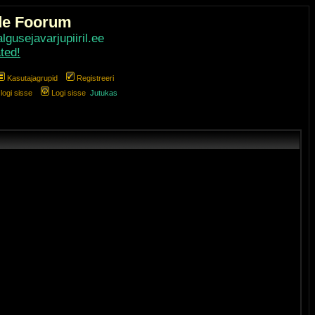
de Foorum
gusejavarjupiiril.ee
ted!
Kasutajagrupid
Registreeri
ogi sisse
Logi sisse
Jutukas