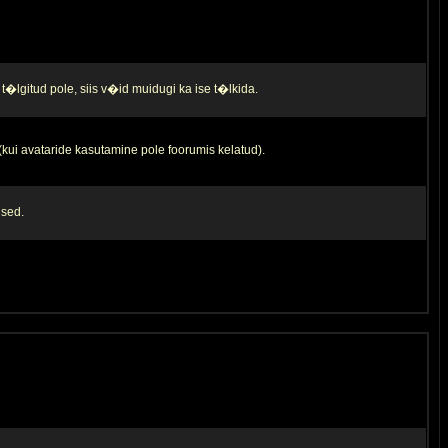
t�lgitud pole, siis v�id muidugi ka ise t�lkida.
 (kui avataride kasutamine pole foorumis kelatud).
used.