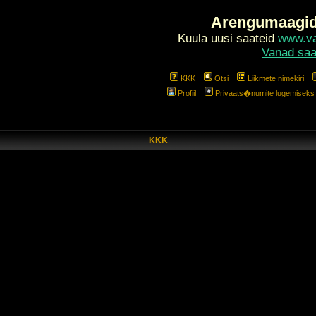
Arengumaagi
Kuula uusi saateid
www.val
Vanad saa
KKK
Otsi
Liikmete nimekiri
Profiil
Privaats�numite lugemiseks l
KKK