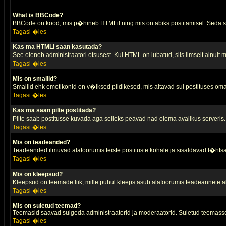
What is BBCode?
BBCode on kood, mis p�hineb HTMLil ning mis on abiks postitamisel. Seda saa
Tagasi �les
Kas ma HTMLi saan kasutada?
See oleneb administraatori otsusest. Kui HTML on lubatud, siis ilmselt ainult
Tagasi �les
Mis on smailid?
Smailid ehk emotikonid on v�iksed pildikesed, mis aitavad sul postituses oma
Tagasi �les
Kas ma saan pilte postitada?
Pilte saab postitusse kuvada aga selleks peavad nad olema avalikus serveris. 
Tagasi �les
Mis on teadeanded?
Teadeanded ilmuvad alafoorumis teiste postituste kohale ja sisaldavad t�htsa
Tagasi �les
Mis on kleepsud?
Kleepsud on teemade liik, mille puhul kleeps asub alafoorumis teadeannete all
Tagasi �les
Mis on suletud teemad?
Teemasid saavad sulgeda administraatorid ja moderaatorid. Suletud teemasse
Tagasi �les