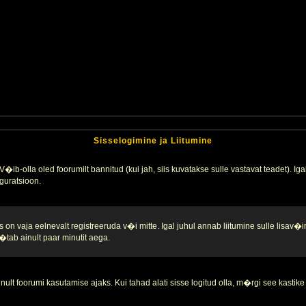
Sisselogimine ja Liitumine
�ib-olla oled foorumilt bannitud (kui jah, siis kuvatakse sulle vastavat teadet). Igak
guratsioon.
 on vaja eelnevalt registreeruda v�i mitte. Igal juhul annab liitumine sulle lisav�i
tab ainult paar minutit aega.
nult foorumi kasutamise ajaks. Kui tahad alati sisse logitud olla, m�rgi see kastike 