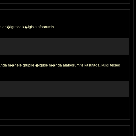
tori�igused k�igis alafoorumis.
 anda m�nele grupile �iguse m�nda alafoorumite kasutada, kuigi teised