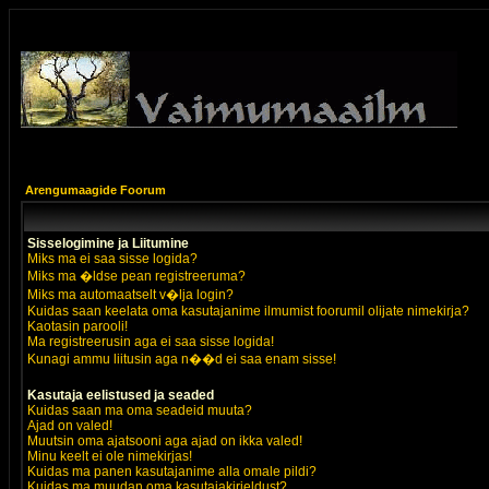
Arengumaagide Foorum
Sisselogimine ja Liitumine
Miks ma ei saa sisse logida?
Miks ma �ldse pean registreeruma?
Miks ma automaatselt v�lja login?
Kuidas saan keelata oma kasutajanime ilmumist foorumil olijate nimekirja?
Kaotasin parooli!
Ma registreerusin aga ei saa sisse logida!
Kunagi ammu liitusin aga n��d ei saa enam sisse!
Kasutaja eelistused ja seaded
Kuidas saan ma oma seadeid muuta?
Ajad on valed!
Muutsin oma ajatsooni aga ajad on ikka valed!
Minu keelt ei ole nimekirjas!
Kuidas ma panen kasutajanime alla omale pildi?
Kuidas ma muudan oma kasutajakirjeldust?