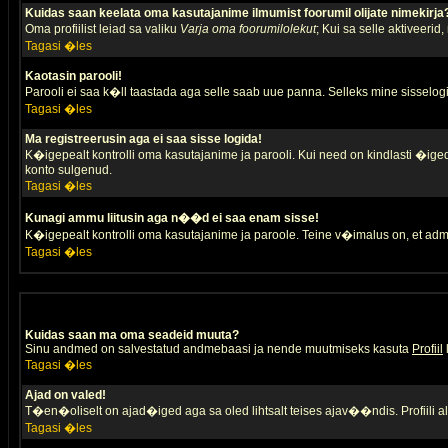
Kuidas saan keelata oma kasutajanime ilmumist foorumil olijate nimekirja
Oma profiilist leiad sa valiku
Varja oma foorumilolekut
; Kui sa selle aktiveerid
Tagasi �les
Kaotasin parooli!
Parooli ei saa k�ll taastada aga selle saab uue panna. Selleks mine sisselogim
Tagasi �les
Ma registreerusin aga ei saa sisse logida!
K�igepealt kontrolli oma kasutajanime ja parooli. Kui need on kindlasti �iged,
konto sulgenud.
Tagasi �les
Kunagi ammu liitusin aga n��d ei saa enam sisse!
K�igepealt kontrolli oma kasutajanime ja paroole. Teine v�imalus on, et adm
Tagasi �les
Kuidas saan ma oma seadeid muuta?
Sinu andmed on salvestatud andmebaasi ja nende muutmiseks kasuta
Profiil
Tagasi �les
Ajad on valed!
T�en�oliselt on ajad�iged aga sa oled lihtsalt teises ajav��ndis. Profiili 
Tagasi �les