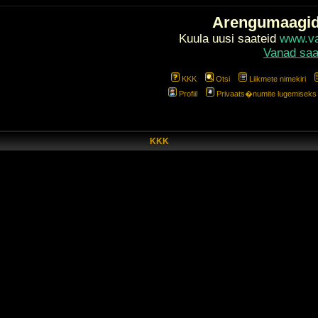
Arengumaagi
Kuula uusi saateid
www.val
Vanad saa
KKK
Otsi
Liikmete nimekiri
Profiil
Privaats�numite lugemiseks l
KKK