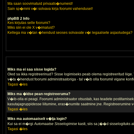
Ma saan soovimatuid privaats�numeid!
Sain sp�mmi v�i solvava kirja foorumi vahendusel!
phpBB 2 Info
Kes kirjutas selle foorumi?
Miks siin ei ole X v�imalust?
Kellega ma v�tan �hendust seoses solvavate v�i legaalsete asjaoludega?
Miks ma ei saa sisse logida?
Oled sa ikka registreerinud? Sisse logimiseks peab olema registreeritud liige. V
v�ta �hendust foorumi administraatoriga - tal v�ib olla foorumil vigane konfi
Tagasi �les
Miks ma �ldse pean registreeruma?
V�ib-olla ei peagi. Foorumi administraator otsustab, kas teadete postitamiseks
kasutajagruppidesse liitumine, eras�numite saatmine jne. Registreerumine v�
Tagasi �les
Miks ma automaatselt v�lja login?
Kui sa ei m�rgi
Automaatse Sisselogimise
kasti, siis sa j��d sisselogituks ai
Tagasi �les