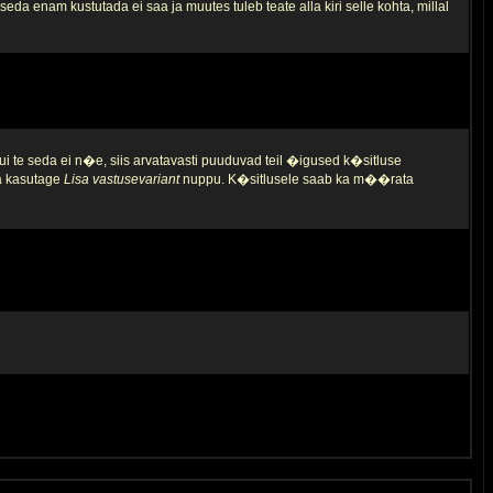
da enam kustutada ei saa ja muutes tuleb teate alla kiri selle kohta, millal
ui te seda ei n�e, siis arvatavasti puuduvad teil �igused k�sitluse
ja kasutage
Lisa vastusevariant
nuppu. K�sitlusele saab ka m��rata