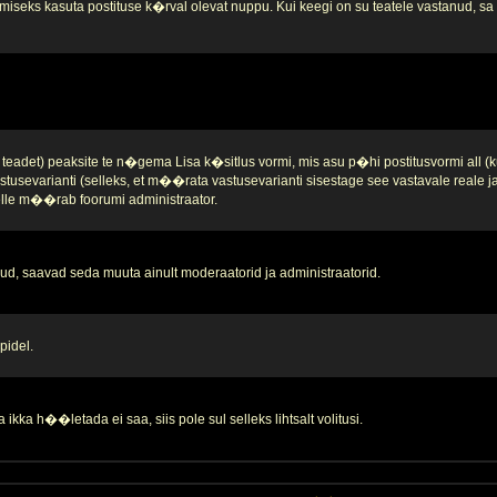
iseks kasuta postituse k�rval olevat nuppu. Kui keegi on su teatele vastanud, sa se
teadet) peaksite te n�gema Lisa k�sitlus vormi, mis asu p�hi postitusvormi all (k
stusevarianti (selleks, et m��rata vastusevarianti sisestage see vastavale reale 
 selle m��rab foorumi administraator.
d, saavad seda muuta ainult moderaatorid ja administraatorid.
pidel.
ikka h��letada ei saa, siis pole sul selleks lihtsalt volitusi.