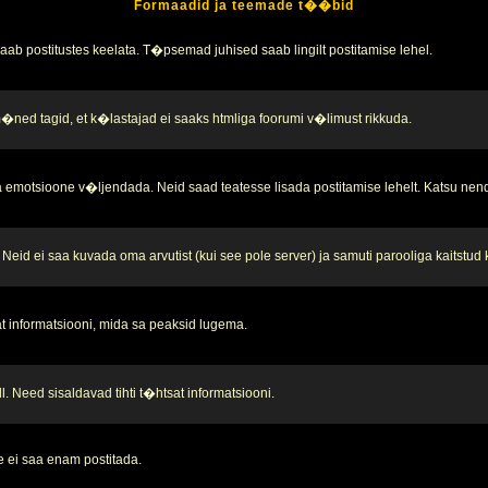
Formaadid ja teemade t��bid
b postitustes keelata. T�psemad juhised saab lingilt postitamise lehel.
 m�ned tagid, et k�lastajad ei saaks htmliga foorumi v�limust rikkuda.
 emotsioone v�ljendada. Neid saad teatesse lisada postitamise lehelt. Katsu nend
Neid ei saa kuvada oma arvutist (kui see pole server) ja samuti parooliga kaitstud
t informatsiooni, mida sa peaksid lugema.
. Need sisaldavad tihti t�htsat informatsiooni.
 ei saa enam postitada.