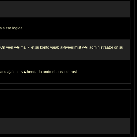
a sisse logida.
 On veel v�imalik, et su konto vajab aktiveerimist v�i administraator on su
d kasutajaid, et v�hendada andmebaasi suurust.