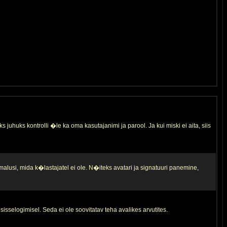
s juhuks kontrolli �le ka oma kasutajanimi ja parool. Ja kui miski ei aita, siis
malusi, mida k�lastajatel ei ole. N�iteks avatari ja signatuuri panemine,
sisselogimisel. Seda ei ole soovitatav teha avalikes arvutites.