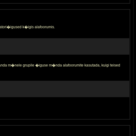
tori�igused k�igis alafoorumis.
 anda m�nele grupile �iguse m�nda alafoorumite kasutada, kuigi teised