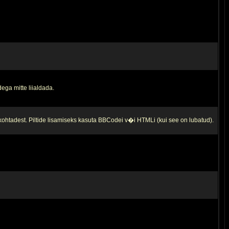
ega mitte liialdada.
 kohtadest. Piltide lisamiseks kasuta BBCodei v�i HTMLi (kui see on lubatud).