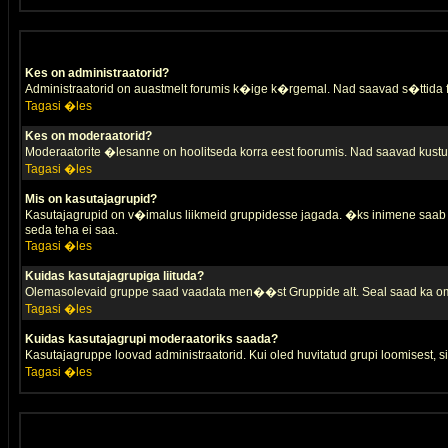
Kes on administraatorid?
Administraatorid on auastmelt forumis k�ige k�rgemal. Nad saavad s�ttida
Tagasi �les
Kes on moderaatorid?
Moderaatorite �lesanne on hoolitseda korra eest foorumis. Nad saavad kustut
Tagasi �les
Mis on kasutajagrupid?
Kasutajagrupid on v�imalus liikmeid gruppidesse jagada. �ks inimene saab 
seda teha ei saa.
Tagasi �les
Kuidas kasutajagrupiga liituda?
Olemasolevaid gruppe saad vaadata men��st Gruppide alt. Seal saad ka oma 
Tagasi �les
Kuidas kasutajagrupi moderaatoriks saada?
Kasutajagruppe loovad administraatorid. Kui oled huvitatud grupi loomisest,
Tagasi �les