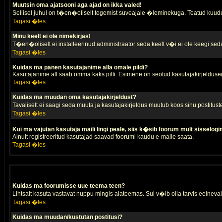
Muutsin oma ajatsooni aga ajad on ikka valed!
Sellisel juhul on t�en�oliselt tegemist suveajale �leminekuga. Teatud kuude
Tagasi �les
Minu keelt ei ole nimekirjas!
T�en�oliselt ei installeerinud administraator seda keelt v�i ei ole keegi sed
Tagasi �les
Kuidas ma panen kasutajanime alla omale pildi?
Kasutajanime all saab omma kaks pilti. Esimene on seotud kasutajakirjeldusega 
Tagasi �les
Kuidas ma muudan oma kasutajakirjeldust?
Tavaliselt ei saagi seda muuta ja kasutajakirjeldus muutub koos sinu postitus
Tagasi �les
Kui ma vajutan kasutaja maili lingi peale, siis k�sib foorum mult sisselogi
Ainult registreeritud kasutajad saavad foorumi kaudu e-maile saata.
Tagasi �les
Kuidas ma foorumisse uue teema teen?
Lihtsalt kasuta vastavat nuppu mingis alateemas. Sul v�ib olla tarvis eelnevalt
Tagasi �les
Kuidas ma muudan/kustutan postitusi?