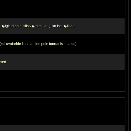
t�lgitud pole, siis v�id muidugi ka ise t�lkida.
 (kui avataride kasutamine pole foorumis kelatud).
used.