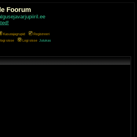
de Foorum
gusejavarjupiiril.ee
ted!
Kasutajagrupid
Registreeri
ogi sisse
Logi sisse
Jutukas