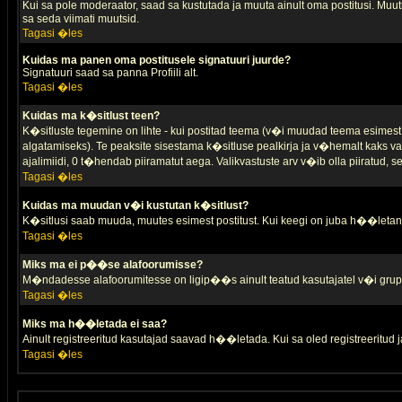
Kui sa pole moderaator, saad sa kustutada ja muuta ainult oma postitusi. Muutm
sa seda viimati muutsid.
Tagasi �les
Kuidas ma panen oma postitusele signatuuri juurde?
Signatuuri saad sa panna Profiili alt.
Tagasi �les
Kuidas ma k�sitlust teen?
K�sitluste tegemine on lihte - kui postitad teema (v�i muudad teema esimest 
algatamiseks). Te peaksite sisestama k�sitluse pealkirja ja v�hemalt kaks va
ajalimiidi, 0 t�hendab piiramatut aega. Valikvastuste arv v�ib olla piiratud,
Tagasi �les
Kuidas ma muudan v�i kustutan k�sitlust?
K�sitlusi saab muuda, muutes esimest postitust. Kui keegi on juba h��letanu
Tagasi �les
Miks ma ei p��se alafoorumisse?
M�ndadesse alafoorumitesse on ligip��s ainult teatud kasutajatel v�i grup
Tagasi �les
Miks ma h��letada ei saa?
Ainult registreeritud kasutajad saavad h��letada. Kui sa oled registreeritud ja 
Tagasi �les