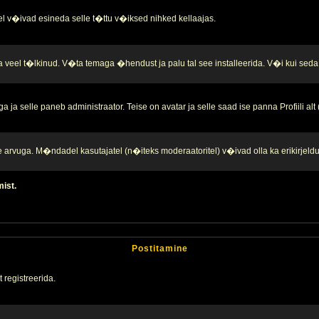
l v�ivad esineda selle t�ttu v�iksed nihked kellaajas.
a veel t�lkinud. V�ta temaga �hendust ja palu tal see installeerida. V�i kui seda 
ja selle paneb administraator. Teise on avatar ja selle saad ise panna Profiili alt
te arvuga. M�ndadel kasutajatel (n�iteks moderaatoritel) v�ivad olla ka erikirjeld
mist.
Postitamine
 registreerida.