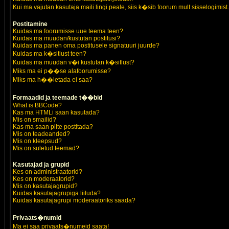
Kui ma vajutan kasutaja maili lingi peale, siis k�sib foorum mult sisselogimist.
Postitamine
Kuidas ma foorumisse uue teema teen?
Kuidas ma muudan/kustutan postitusi?
Kuidas ma panen oma postitusele signatuuri juurde?
Kuidas ma k�sitlust teen?
Kuidas ma muudan v�i kustutan k�sitlust?
Miks ma ei p��se alafoorumisse?
Miks ma h��letada ei saa?
Formaadid ja teemade t��bid
What is BBCode?
Kas ma HTMLi saan kasutada?
Mis on smailid?
Kas ma saan pilte postitada?
Mis on teadeanded?
Mis on kleepsud?
Mis on suletud teemad?
Kasutajad ja grupid
Kes on administraatorid?
Kes on moderaatorid?
Mis on kasutajagrupid?
Kuidas kasutajagrupiga liituda?
Kuidas kasutajagrupi moderaatoriks saada?
Privaats�numid
Ma ei saa privaats�numeid saata!