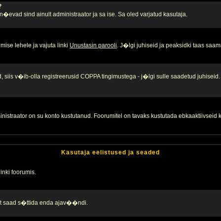
?
, n�evad sind ainult administraator ja sa ise. Sa oled varjatud kasutaja.
ise lehele ja vajuta linki
Unustasin parooli
. J�lgi juhiseid ja peaksidki taas saam
 siis v�ib-olla registreerusid COPPA tingimustega - j�lgi sulle saadetud juhiseid.
inistraator on su konto kustutanud. Foorumitel on tavaks kustutada ebkaaktiivsei
Kasutaja eelistused ja seaded
linki foorumis.
alt saad s�ttida enda ajav��ndi.