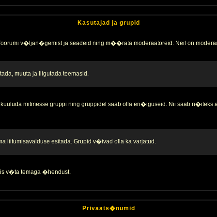
Kasutajad ja grupid
 foorumi v�ljan�gemist ja seadeid ning m��rata moderaatoreid. Neil on moderaa
ada, muuta ja liigutada teemasid.
kuuluda mitmesse gruppi ning gruppidel saab olla eri�iguseid. Nii saab n�iteks
liitumisavalduse esitada. Grupid v�ivad olla ka varjatud.
 siis v�ta temaga �hendust.
Privaats�numid