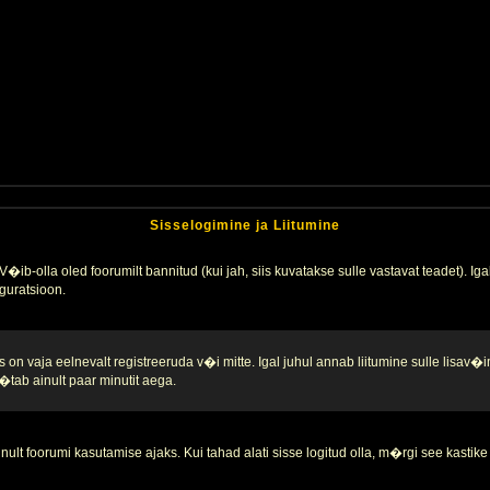
Sisselogimine ja Liitumine
�ib-olla oled foorumilt bannitud (kui jah, siis kuvatakse sulle vastavat teadet). Igak
guratsioon.
 on vaja eelnevalt registreeruda v�i mitte. Igal juhul annab liitumine sulle lisav�i
tab ainult paar minutit aega.
nult foorumi kasutamise ajaks. Kui tahad alati sisse logitud olla, m�rgi see kastike 