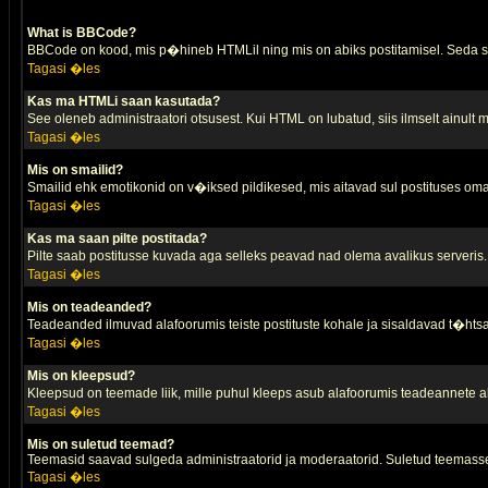
What is BBCode?
BBCode on kood, mis p�hineb HTMLil ning mis on abiks postitamisel. Seda saa
Tagasi �les
Kas ma HTMLi saan kasutada?
See oleneb administraatori otsusest. Kui HTML on lubatud, siis ilmselt ainult
Tagasi �les
Mis on smailid?
Smailid ehk emotikonid on v�iksed pildikesed, mis aitavad sul postituses oma
Tagasi �les
Kas ma saan pilte postitada?
Pilte saab postitusse kuvada aga selleks peavad nad olema avalikus serveris. 
Tagasi �les
Mis on teadeanded?
Teadeanded ilmuvad alafoorumis teiste postituste kohale ja sisaldavad t�htsa
Tagasi �les
Mis on kleepsud?
Kleepsud on teemade liik, mille puhul kleeps asub alafoorumis teadeannete all
Tagasi �les
Mis on suletud teemad?
Teemasid saavad sulgeda administraatorid ja moderaatorid. Suletud teemasse
Tagasi �les