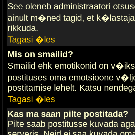
See oleneb administraatori otsuse
ainult m�ned tagid, et k�lastaja
rikkuda.
Tagasi �les
Mis on smailid?
Smailid ehk emotikonid on v�ikse
postituses oma emotsioone v�lje
postitamise lehelt. Katsu nendega 
Tagasi �les
Kas ma saan pilte postitada?
Pilte saab postitusse kuvada ag
serveris. Neid ei saa kuvada oma 