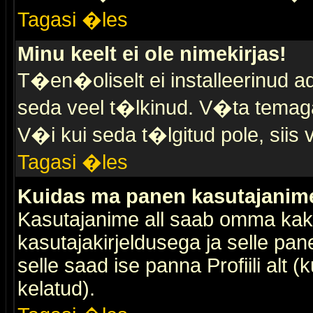
Tagasi �les
Minu keelt ei ole nimekirjas!
T�en�oliselt ei installeerinud ad
seda veel t�lkinud. V�ta temaga 
V�i kui seda t�lgitud pole, siis 
Tagasi �les
Kuidas ma panen kasutajanime 
Kasutajanime all saab omma kaks
kasutajakirjeldusega ja selle pan
selle saad ise panna Profiili alt 
kelatud).