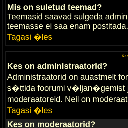
Mis on suletud teemad?
Teemasid saavad sulgeda adminis
teemasse ei saa enam postitada
Tagasi �les
Kas
Kes on administraatorid?
Administraatorid on auastmelt 
s�ttida foorumi v�ljan�gemist
moderaatoreid. Neil on moderaat
Tagasi �les
Kes on moderaatorid?