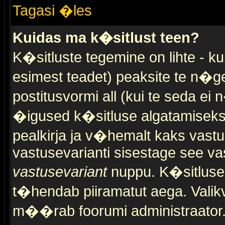
Tagasi �les
Kuidas ma k�sitlust teen?
K�sitluste tegemine on lihte - 
esimest teadet) peaksite te n�g
postitusvormi all (kui te seda ei 
�igused k�sitluse algatamiseks)
pealkirja ja v�hemalt kaks vast
vastusevarianti sisestage see va
vastusevariant
nuppu. K�sitlusel
t�hendab piiramatut aega. Valikva
m��rab foorumi administraator