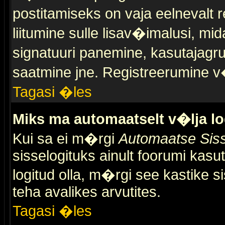
postitamiseks on vaja eelnevalt r
liitumine sulle lisav�imalusi, mid
signatuuri panemine, kasutajagr
saatmine jne. Registreerumine v�
Tagasi �les
Miks ma automaatselt v�lja l
Kui sa ei m�rgi
Automaatse Siss
sisselogituks ainult foorumi kasu
logitud olla, m�rgi see kastike s
teha avalikes arvutites.
Tagasi �les