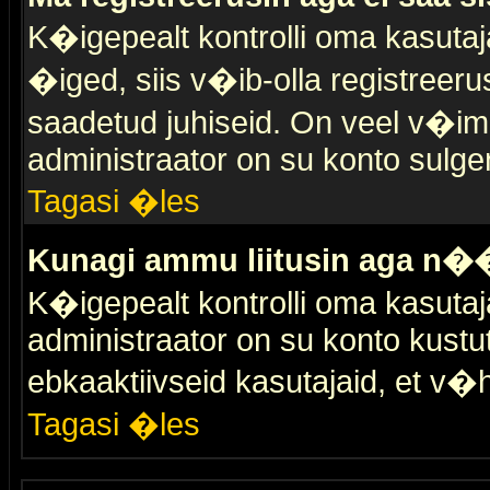
K�igepealt kontrolli oma kasutaja
�iged, siis v�ib-olla registreer
saadetud juhiseid. On veel v�ima
administraator on su konto sulge
Tagasi �les
Kunagi ammu liitusin aga n��
K�igepealt kontrolli oma kasutaj
administraator on su konto kustu
ebkaaktiivseid kasutajaid, et v
Tagasi �les