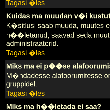
Tagasi �les
Kuidas ma muudan v�i kustut
K�sitlusi saab muuda, muutes esi
h��letanud, saavad seda muuta 
administraatorid.
Tagasi �les
Miks ma ei p��se alafoorumi
M�ndadesse alafoorumitesse on 
gruppidel.
Tagasi �les
Miks ma h��letada ei saa?