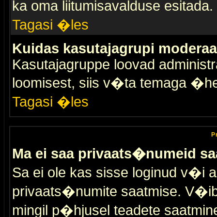
ka oma liitumisavalduse esitada.
Tagasi �les
Kuidas kasutajagrupi moderaa
Kasutajagruppe loovad administra
loomisest, siis v�ta temaga �h
Tagasi �les
P
Ma ei saa privaats�numeid sa
Sa ei ole kas sisse loginud v�i 
privaats�numite saatmise. V�ib ka
mingil p�hjusel teadete saatmin