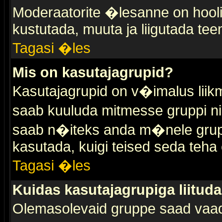
Moderaatorite �lesanne on hooli
kustutada, muuta ja liigutada tee
Tagasi �les
Mis on kasutajagrupid?
Kasutajagrupid on v�imalus liik
saab kuuluda mitmesse gruppi nin
saab n�iteks anda m�nele grup
kasutada, kuigi teised seda teha 
Tagasi �les
Kuidas kasutajagrupiga liitud
Olemasolevaid gruppe saad vaa