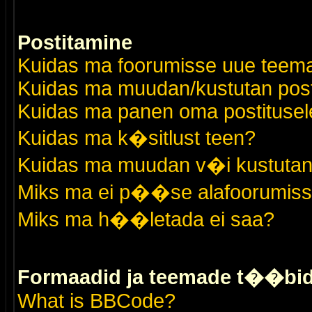
Postitamine
Kuidas ma foorumisse uue teem
Kuidas ma muudan/kustutan post
Kuidas ma panen oma postitusele
Kuidas ma k�sitlust teen?
Kuidas ma muudan v�i kustutan
Miks ma ei p��se alafoorumis
Miks ma h��letada ei saa?
Formaadid ja teemade t��bi
What is BBCode?