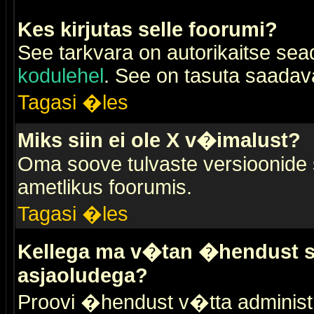
Kes kirjutas selle foorumi?
See tarkvara on autorikaitse sea
kodulehel
. See on tasuta saadaval
Tagasi �les
Miks siin ei ole X v�imalust?
Oma soove tulvaste versioonide
ametlikus foorumis.
Tagasi �les
Kellega ma v�tan �hendust se
asjaoludega?
Proovi �hendust v�tta administr