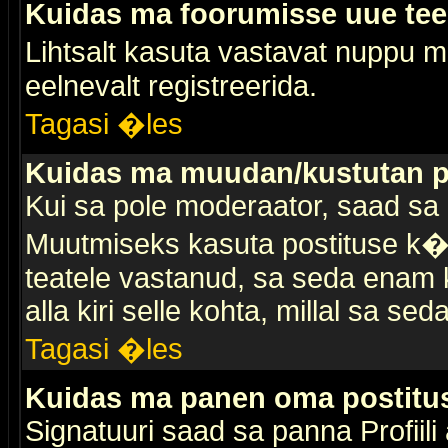
Kuidas ma foorumisse uue te
Lihtsalt kasuta vastavat nuppu mi
eelnevalt registreerida.
Tagasi �les
Kuidas ma muudan/kustutan p
Kui sa pole moderaator, saad sa 
Muutmiseks kasuta postituse k�r
teatele vastanud, sa seda enam k
alla kiri selle kohta, millal sa sed
Tagasi �les
Kuidas ma panen oma postitus
Signatuuri saad sa panna Profiili a