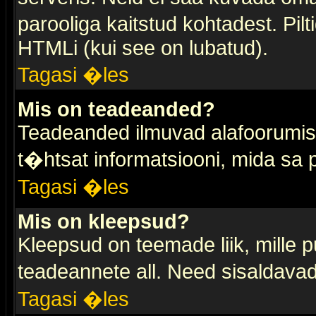
parooliga kaitstud kohtadest. Pi
HTMLi (kui see on lubatud).
Tagasi �les
Mis on teadeanded?
Teadeanded ilmuvad alafoorumis t
t�htsat informatsiooni, mida sa
Tagasi �les
Mis on kleepsud?
Kleepsud on teemade liik, mille 
teadeannete all. Need sisaldavad 
Tagasi �les