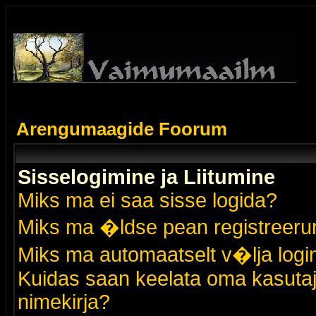
Arengumaagide Foorum
Sisselogimine ja Liitumine
Miks ma ei saa sisse logida?
Miks ma �ldse pean registreer
Miks ma automaatselt v�lja logi
Kuidas saan keelata oma kasutaja
nimekirja?