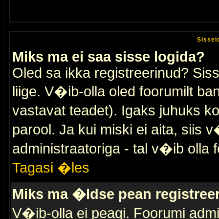
Sissel
Miks ma ei saa sisse logida?
Oled sa ikka registreerinud? Sis
liige. V�ib-olla oled foorumilt ban
vastavat teadet). Igaks juhuks ko
parool. Ja kui miski ei aita, sii
administraatoriga - tal v�ib olla 
Tagasi �les
Miks ma �ldse pean registre
V�ib-olla ei peagi. Foorumi admi