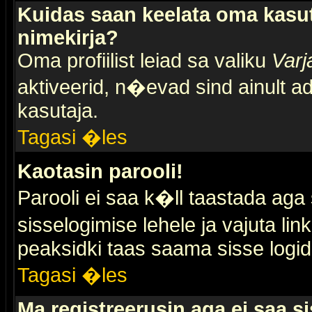
Kuidas saan keelata oma kasut
nimekirja?
Oma profiilist leiad sa valiku
Varj
aktiveerid, n�evad sind ainult ad
kasutaja.
Tagasi �les
Kaotasin parooli!
Parooli ei saa k�ll taastada aga
sisselogimise lehele ja vajuta lin
peaksidki taas saama sisse logid
Tagasi �les
Ma registreerusin aga ei saa si