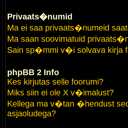
Privaats�numid
Ma ei saa privaats�numeid saat
Ma saan soovimatuid privaats�
Sain sp�mmi v�i solvava kirja 
phpBB 2 Info
Kes kirjutas selle foorumi?
Miks siin ei ole X v�imalust?
Kellega ma v�tan �hendust seo
asjaoludega?