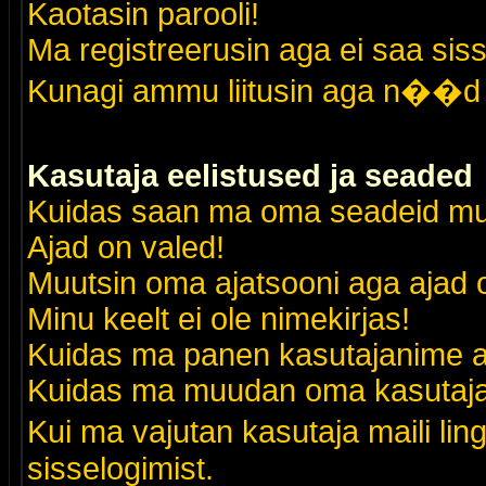
Kaotasin parooli!
Ma registreerusin aga ei saa siss
Kunagi ammu liitusin aga n��d 
Kasutaja eelistused ja seaded
Kuidas saan ma oma seadeid m
Ajad on valed!
Muutsin oma ajatsooni aga ajad o
Minu keelt ei ole nimekirjas!
Kuidas ma panen kasutajanime al
Kuidas ma muudan oma kasutajak
Kui ma vajutan kasutaja maili lin
sisselogimist.