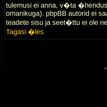
tulemusi ei anna, v�ta �hendus
omanikuga). pbpBB autorid ei saa
teadete sisu ja seet�ttu ei ole n
Tagasi �les
© 