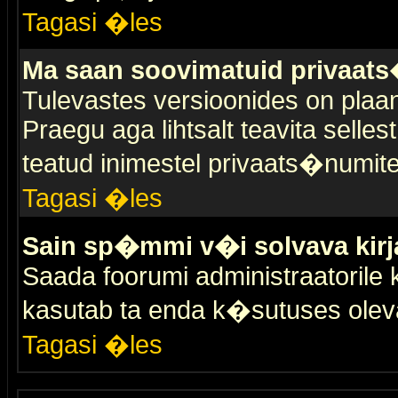
Tagasi �les
Ma saan soovimatuid privaat
Tulevastes versioonides on plaan
Praegu aga lihtsalt teavita selles
teatud inimestel privaats�numit
Tagasi �les
Sain sp�mmi v�i solvava kirj
Saada foorumi administraatorile k
kasutab ta enda k�sutuses olev
Tagasi �les