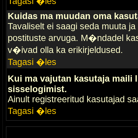
Tagasi �les
Kuidas ma muudan oma kasuta
Tavaliselt ei saagi seda muuta j
postituste arvuga. M�ndadel kas
v�ivad olla ka erikirjeldused.
Tagasi �les
Kui ma vajutan kasutaja maili 
sisselogimist.
Ainult registreeritud kasutajad 
Tagasi �les