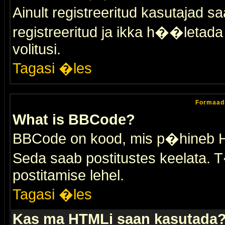
Ainult registreeritud kasutajad 
registreeritud ja ikka h��letada ei
volitusi.
Tagasi �les
Formaad
What is BBCode?
BBCode on kood, mis p�hineb HTM
Seda saab postitustes keelata. T
postitamise lehel.
Tagasi �les
Kas ma HTMLi saan kasutada