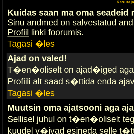
Kasutaja
Kuidas saan ma oma seadeid
Sinu andmed on salvestatud an
Profiil
linki foorumis.
Tagasi �les
Ajad on valed!
T�en�oliselt on ajad�iged aga s
Profiili alt saad s�ttida enda a
Tagasi �les
Muutsin oma ajatsooni aga aja
Sellisel juhul on t�en�oliselt t
kuudel v�ivad esineda selle t�t