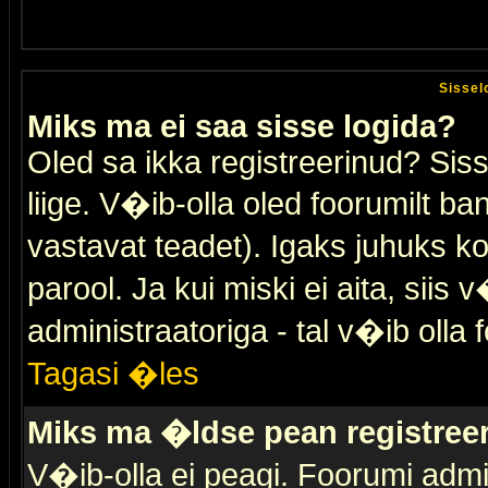
Sissel
Miks ma ei saa sisse logida?
Oled sa ikka registreerinud? Sis
liige. V�ib-olla oled foorumilt ban
vastavat teadet). Igaks juhuks ko
parool. Ja kui miski ei aita, sii
administraatoriga - tal v�ib olla 
Tagasi �les
Miks ma �ldse pean registre
V�ib-olla ei peagi. Foorumi admi