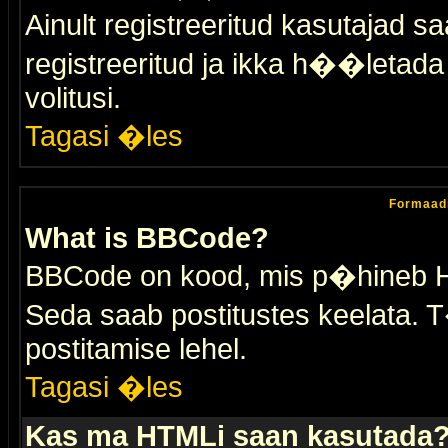
Ainult registreeritud kasutajad 
registreeritud ja ikka h��letada ei
volitusi.
Tagasi �les
Formaad
What is BBCode?
BBCode on kood, mis p�hineb HTM
Seda saab postitustes keelata. T
postitamise lehel.
Tagasi �les
Kas ma HTMLi saan kasutada