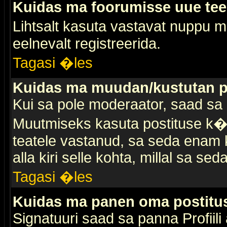
Kuidas ma foorumisse uue te
Lihtsalt kasuta vastavat nuppu mi
eelnevalt registreerida.
Tagasi �les
Kuidas ma muudan/kustutan p
Kui sa pole moderaator, saad sa 
Muutmiseks kasuta postituse k�r
teatele vastanud, sa seda enam k
alla kiri selle kohta, millal sa sed
Tagasi �les
Kuidas ma panen oma postitus
Signatuuri saad sa panna Profiili a