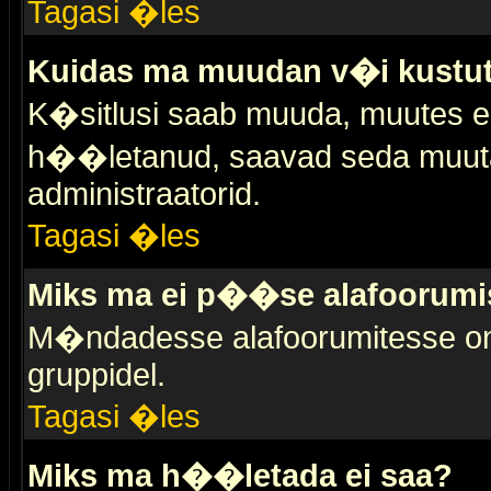
Tagasi �les
Kuidas ma muudan v�i kustut
K�sitlusi saab muuda, muutes esi
h��letanud, saavad seda muuta 
administraatorid.
Tagasi �les
Miks ma ei p��se alafoorumi
M�ndadesse alafoorumitesse on 
gruppidel.
Tagasi �les
Miks ma h��letada ei saa?