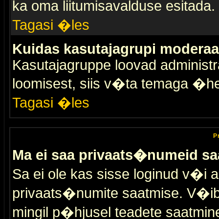
ka oma liitumisavalduse esitada.
Tagasi �les
Kuidas kasutajagrupi moderaa
Kasutajagruppe loovad administra
loomisest, siis v�ta temaga �h
Tagasi �les
P
Ma ei saa privaats�numeid sa
Sa ei ole kas sisse loginud v�i 
privaats�numite saatmise. V�ib ka
mingil p�hjusel teadete saatmin