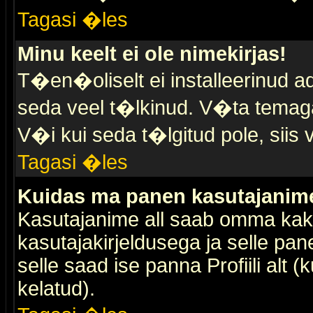
Tagasi �les
Minu keelt ei ole nimekirjas!
T�en�oliselt ei installeerinud ad
seda veel t�lkinud. V�ta temaga 
V�i kui seda t�lgitud pole, siis 
Tagasi �les
Kuidas ma panen kasutajanime 
Kasutajanime all saab omma kaks
kasutajakirjeldusega ja selle pan
selle saad ise panna Profiili alt 
kelatud).