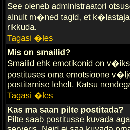
See oleneb administraatori otsuse
ainult m�ned tagid, et k�lastaja
rikkuda.
Tagasi �les
Mis on smailid?
Smailid ehk emotikonid on v�ikse
postituses oma emotsioone v�lje
postitamise lehelt. Katsu nendega 
Tagasi �les
Kas ma saan pilte postitada?
Pilte saab postitusse kuvada ag
serveris. Neid ei saa kuvada oma 