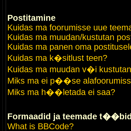
Postitamine
Kuidas ma foorumisse uue teem
Kuidas ma muudan/kustutan post
Kuidas ma panen oma postitusele
Kuidas ma k�sitlust teen?
Kuidas ma muudan v�i kustutan
Miks ma ei p��se alafoorumis
Miks ma h��letada ei saa?
Formaadid ja teemade t��bi
What is BBCode?