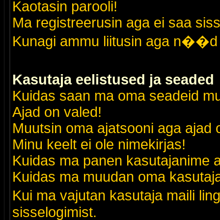
Kaotasin parooli!
Ma registreerusin aga ei saa siss
Kunagi ammu liitusin aga n��d 
Kasutaja eelistused ja seaded
Kuidas saan ma oma seadeid m
Ajad on valed!
Muutsin oma ajatsooni aga ajad o
Minu keelt ei ole nimekirjas!
Kuidas ma panen kasutajanime al
Kuidas ma muudan oma kasutajak
Kui ma vajutan kasutaja maili lin
sisselogimist.