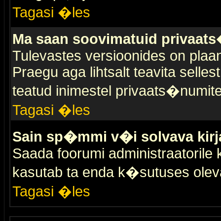
Tagasi �les
Ma saan soovimatuid privaat
Tulevastes versioonides on plaan
Praegu aga lihtsalt teavita selles
teatud inimestel privaats�numit
Tagasi �les
Sain sp�mmi v�i solvava kirj
Saada foorumi administraatorile k
kasutab ta enda k�sutuses olev
Tagasi �les