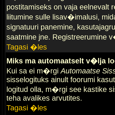
postitamiseks on vaja eelnevalt r
liitumine sulle lisav�imalusi, mid
signatuuri panemine, kasutajagr
saatmine jne. Registreerumine v�
Tagasi �les
Miks ma automaatselt v�lja l
Kui sa ei m�rgi
Automaatse Siss
sisselogituks ainult foorumi kasu
logitud olla, m�rgi see kastike s
teha avalikes arvutites.
Tagasi �les