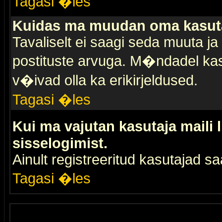
Tagasi �les
Kuidas ma muudan oma kasuta
Tavaliselt ei saagi seda muuta j
postituste arvuga. M�ndadel kas
v�ivad olla ka erikirjeldused.
Tagasi �les
Kui ma vajutan kasutaja maili 
sisselogimist.
Ainult registreeritud kasutajad 
Tagasi �les