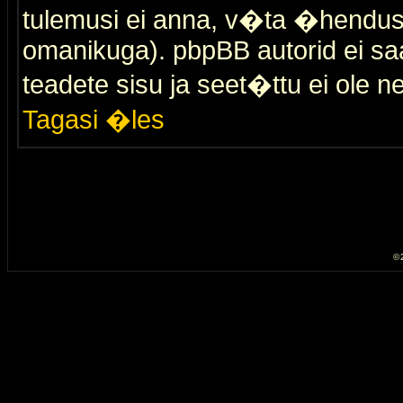
tulemusi ei anna, v�ta �hendus
omanikuga). pbpBB autorid ei saa
teadete sisu ja seet�ttu ei ole n
Tagasi �les
© 