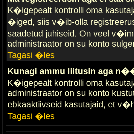
K�igepealt kontrolli oma kasutaja
�iged, siis v�ib-olla registreer
saadetud juhiseid. On veel v�ima
administraator on su konto sulge
Tagasi �les
Kunagi ammu liitusin aga n��
K�igepealt kontrolli oma kasutaj
administraator on su konto kustu
ebkaaktiivseid kasutajaid, et v
Tagasi �les