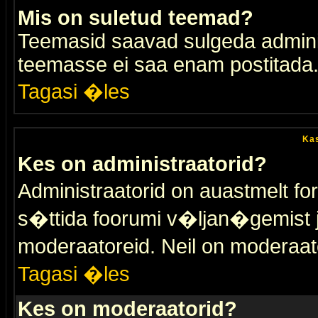
Mis on suletud teemad?
Teemasid saavad sulgeda adminis
teemasse ei saa enam postitada
Tagasi �les
Kas
Kes on administraatorid?
Administraatorid on auastmelt 
s�ttida foorumi v�ljan�gemist
moderaatoreid. Neil on moderaat
Tagasi �les
Kes on moderaatorid?