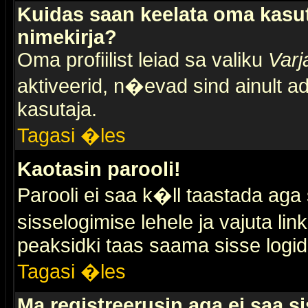
Kuidas saan keelata oma kasut
nimekirja?
Oma profiilist leiad sa valiku
Varj
aktiveerid, n�evad sind ainult ad
kasutaja.
Tagasi �les
Kaotasin parooli!
Parooli ei saa k�ll taastada aga
sisselogimise lehele ja vajuta lin
peaksidki taas saama sisse logid
Tagasi �les
Ma registreerusin aga ei saa si