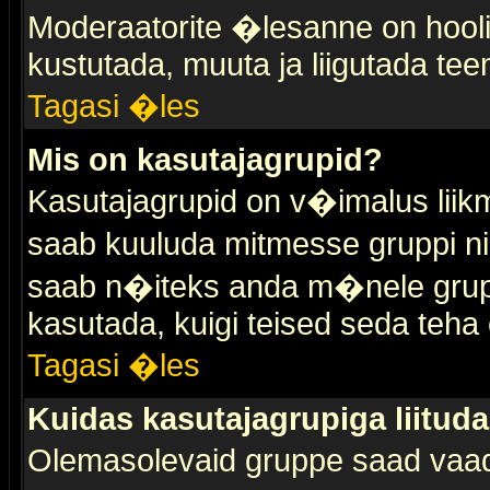
Moderaatorite �lesanne on hooli
kustutada, muuta ja liigutada tee
Tagasi �les
Mis on kasutajagrupid?
Kasutajagrupid on v�imalus liik
saab kuuluda mitmesse gruppi nin
saab n�iteks anda m�nele grup
kasutada, kuigi teised seda teha 
Tagasi �les
Kuidas kasutajagrupiga liitud
Olemasolevaid gruppe saad vaa