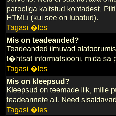
parooliga kaitstud kohtadest. Pi
HTMLi (kui see on lubatud).
Tagasi �les
Mis on teadeanded?
Teadeanded ilmuvad alafoorumis t
t�htsat informatsiooni, mida sa
Tagasi �les
Mis on kleepsud?
Kleepsud on teemade liik, mille 
teadeannete all. Need sisaldavad 
Tagasi �les