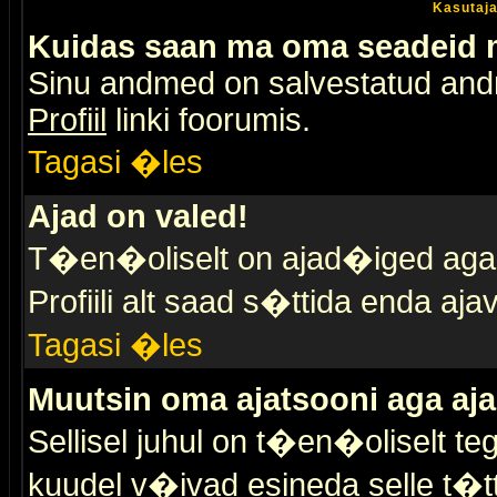
Kasutaja
Kuidas saan ma oma seadeid
Sinu andmed on salvestatud an
Profiil
linki foorumis.
Tagasi �les
Ajad on valed!
T�en�oliselt on ajad�iged aga s
Profiili alt saad s�ttida enda a
Tagasi �les
Muutsin oma ajatsooni aga aja
Sellisel juhul on t�en�oliselt t
kuudel v�ivad esineda selle t�t