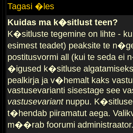
Tagasi �les
Kuidas ma k�sitlust teen?
K�sitluste tegemine on lihte - 
esimest teadet) peaksite te n�g
postitusvormi all (kui te seda ei 
�igused k�sitluse algatamiseks)
pealkirja ja v�hemalt kaks vast
vastusevarianti sisestage see va
vastusevariant
nuppu. K�sitlusel
t�hendab piiramatut aega. Valikva
m��rab foorumi administraator