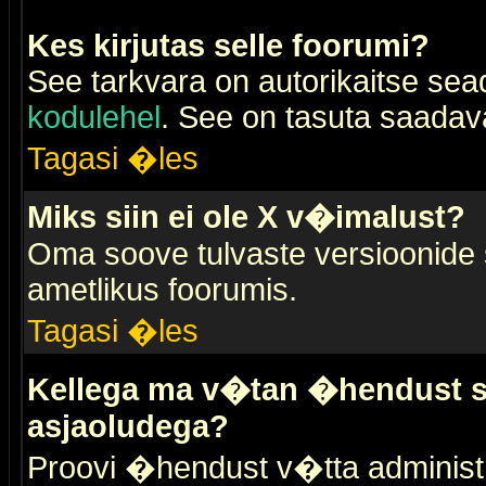
Kes kirjutas selle foorumi?
See tarkvara on autorikaitse sea
kodulehel
. See on tasuta saadaval
Tagasi �les
Miks siin ei ole X v�imalust?
Oma soove tulvaste versioonide
ametlikus foorumis.
Tagasi �les
Kellega ma v�tan �hendust se
asjaoludega?
Proovi �hendust v�tta administr