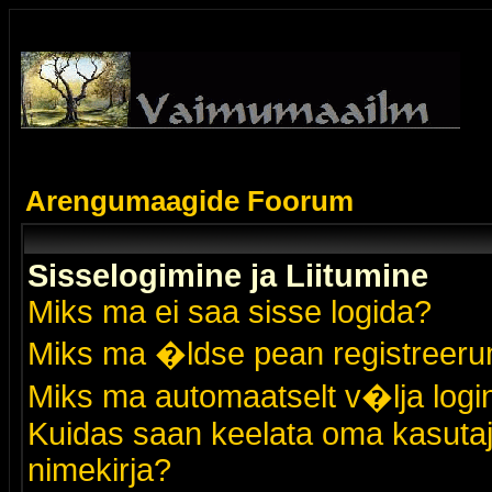
Arengumaagide Foorum
Sisselogimine ja Liitumine
Miks ma ei saa sisse logida?
Miks ma �ldse pean registreer
Miks ma automaatselt v�lja logi
Kuidas saan keelata oma kasutaja
nimekirja?