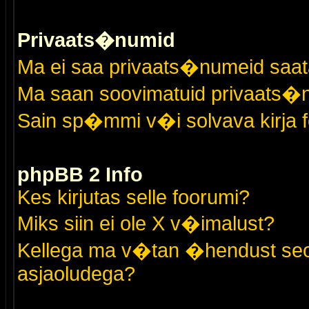
Privaats�numid
Ma ei saa privaats�numeid saat
Ma saan soovimatuid privaats�
Sain sp�mmi v�i solvava kirja 
phpBB 2 Info
Kes kirjutas selle foorumi?
Miks siin ei ole X v�imalust?
Kellega ma v�tan �hendust seo
asjaoludega?