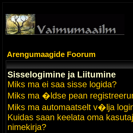
Arengumaagide Foorum
Sisselogimine ja Liitumine
Miks ma ei saa sisse logida?
Miks ma �ldse pean registreer
Miks ma automaatselt v�lja logi
Kuidas saan keelata oma kasutaja
nimekirja?