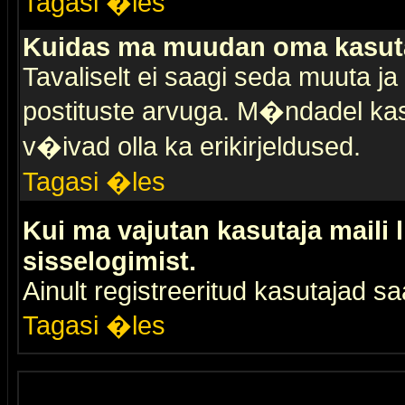
Tagasi �les
Kuidas ma muudan oma kasuta
Tavaliselt ei saagi seda muuta j
postituste arvuga. M�ndadel kas
v�ivad olla ka erikirjeldused.
Tagasi �les
Kui ma vajutan kasutaja maili 
sisselogimist.
Ainult registreeritud kasutajad 
Tagasi �les