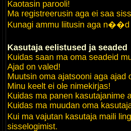
Kaotasin parooli!
Ma registreerusin aga ei saa siss
Kunagi ammu liitusin aga n��d 
Kasutaja eelistused ja seaded
Kuidas saan ma oma seadeid m
Ajad on valed!
Muutsin oma ajatsooni aga ajad o
Minu keelt ei ole nimekirjas!
Kuidas ma panen kasutajanime al
Kuidas ma muudan oma kasutajak
Kui ma vajutan kasutaja maili lin
sisselogimist.