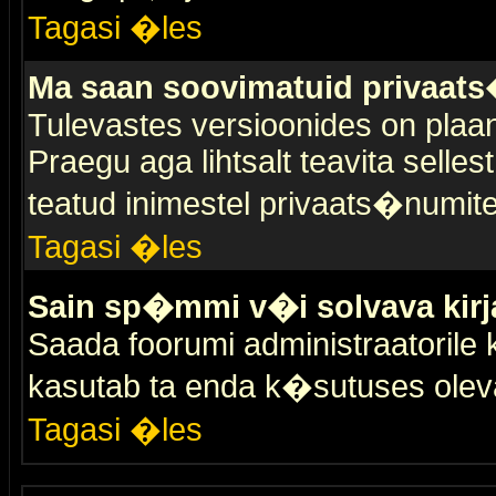
Tagasi �les
Ma saan soovimatuid privaat
Tulevastes versioonides on plaan
Praegu aga lihtsalt teavita selles
teatud inimestel privaats�numit
Tagasi �les
Sain sp�mmi v�i solvava kirj
Saada foorumi administraatorile k
kasutab ta enda k�sutuses olev
Tagasi �les