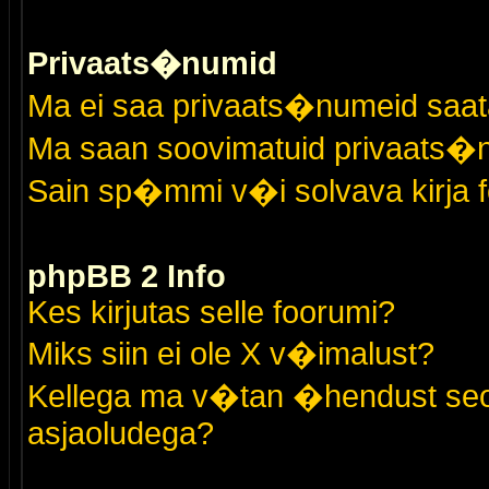
Privaats�numid
Ma ei saa privaats�numeid saat
Ma saan soovimatuid privaats�
Sain sp�mmi v�i solvava kirja 
phpBB 2 Info
Kes kirjutas selle foorumi?
Miks siin ei ole X v�imalust?
Kellega ma v�tan �hendust seo
asjaoludega?