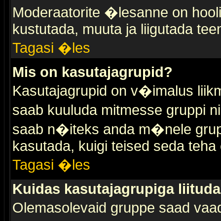
Moderaatorite �lesanne on hooli
kustutada, muuta ja liigutada tee
Tagasi �les
Mis on kasutajagrupid?
Kasutajagrupid on v�imalus liik
saab kuuluda mitmesse gruppi nin
saab n�iteks anda m�nele grup
kasutada, kuigi teised seda teha 
Tagasi �les
Kuidas kasutajagrupiga liitud
Olemasolevaid gruppe saad vaa