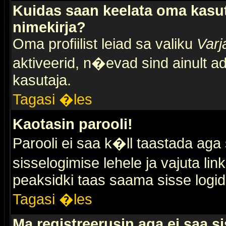
Kuidas saan keelata oma kasut
nimekirja?
Oma profiilist leiad sa valiku
Varj
aktiveerid, n�evad sind ainult ad
kasutaja.
Tagasi �les
Kaotasin parooli!
Parooli ei saa k�ll taastada aga
sisselogimise lehele ja vajuta lin
peaksidki taas saama sisse logid
Tagasi �les
Ma registreerusin aga ei saa si