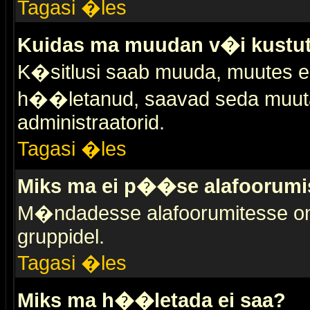
Tagasi �les
Kuidas ma muudan v�i kustut
K�sitlusi saab muuda, muutes esi
h��letanud, saavad seda muuta 
administraatorid.
Tagasi �les
Miks ma ei p��se alafoorumi
M�ndadesse alafoorumitesse on 
gruppidel.
Tagasi �les
Miks ma h��letada ei saa?