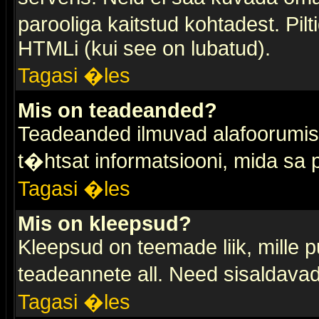
parooliga kaitstud kohtadest. Pi
HTMLi (kui see on lubatud).
Tagasi �les
Mis on teadeanded?
Teadeanded ilmuvad alafoorumis t
t�htsat informatsiooni, mida sa
Tagasi �les
Mis on kleepsud?
Kleepsud on teemade liik, mille 
teadeannete all. Need sisaldavad 
Tagasi �les