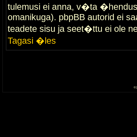
tulemusi ei anna, v�ta �hendus
omanikuga). pbpBB autorid ei saa
teadete sisu ja seet�ttu ei ole n
Tagasi �les
© 