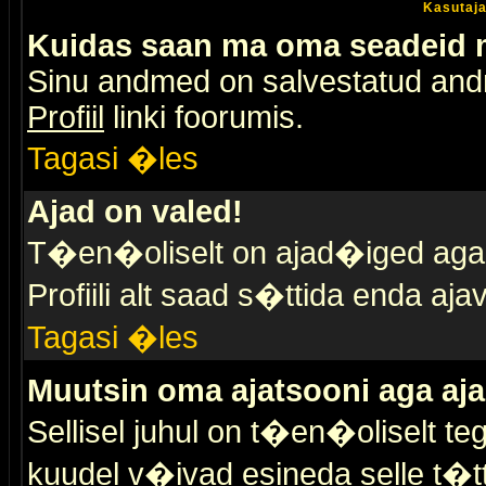
Kasutaja
Kuidas saan ma oma seadeid
Sinu andmed on salvestatud an
Profiil
linki foorumis.
Tagasi �les
Ajad on valed!
T�en�oliselt on ajad�iged aga s
Profiili alt saad s�ttida enda a
Tagasi �les
Muutsin oma ajatsooni aga aja
Sellisel juhul on t�en�oliselt t
kuudel v�ivad esineda selle t�t