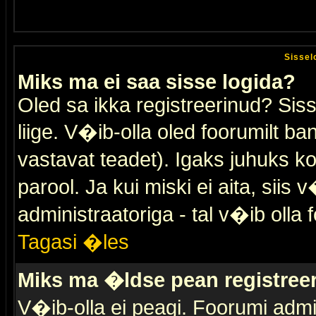
Sissel
Miks ma ei saa sisse logida?
Oled sa ikka registreerinud? Sis
liige. V�ib-olla oled foorumilt ban
vastavat teadet). Igaks juhuks ko
parool. Ja kui miski ei aita, sii
administraatoriga - tal v�ib olla 
Tagasi �les
Miks ma �ldse pean registre
V�ib-olla ei peagi. Foorumi admi