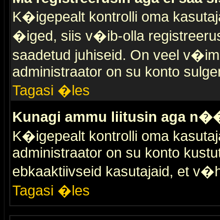
K�igepealt kontrolli oma kasutaja
�iged, siis v�ib-olla registreer
saadetud juhiseid. On veel v�ima
administraator on su konto sulge
Tagasi �les
Kunagi ammu liitusin aga n��
K�igepealt kontrolli oma kasutaj
administraator on su konto kustu
ebkaaktiivseid kasutajaid, et v
Tagasi �les