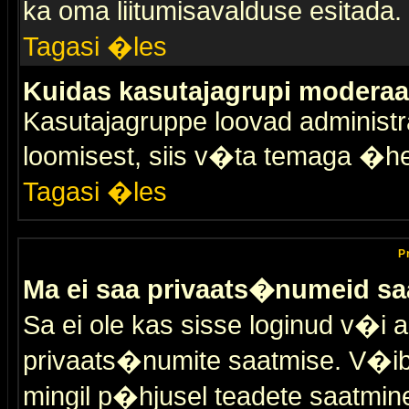
ka oma liitumisavalduse esitada.
Tagasi �les
Kuidas kasutajagrupi moderaa
Kasutajagruppe loovad administra
loomisest, siis v�ta temaga �h
Tagasi �les
P
Ma ei saa privaats�numeid sa
Sa ei ole kas sisse loginud v�i 
privaats�numite saatmise. V�ib ka
mingil p�hjusel teadete saatmin