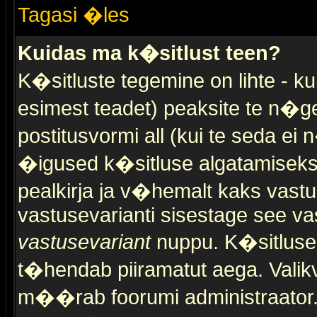
Tagasi �les
Kuidas ma k�sitlust teen?
K�sitluste tegemine on lihte - 
esimest teadet) peaksite te n�g
postitusvormi all (kui te seda ei 
�igused k�sitluse algatamiseks)
pealkirja ja v�hemalt kaks vast
vastusevarianti sisestage see va
vastusevariant
nuppu. K�sitlusel
t�hendab piiramatut aega. Valikva
m��rab foorumi administraator