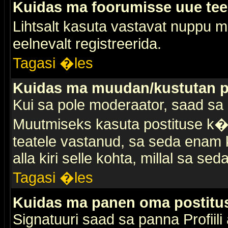
Kuidas ma foorumisse uue te
Lihtsalt kasuta vastavat nuppu mi
eelnevalt registreerida.
Tagasi �les
Kuidas ma muudan/kustutan p
Kui sa pole moderaator, saad sa 
Muutmiseks kasuta postituse k�r
teatele vastanud, sa seda enam k
alla kiri selle kohta, millal sa sed
Tagasi �les
Kuidas ma panen oma postitus
Signatuuri saad sa panna Profiili a