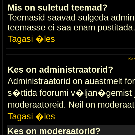
Mis on suletud teemad?
Teemasid saavad sulgeda adminis
teemasse ei saa enam postitada
Tagasi �les
Kas
Kes on administraatorid?
Administraatorid on auastmelt 
s�ttida foorumi v�ljan�gemist
moderaatoreid. Neil on moderaat
Tagasi �les
Kes on moderaatorid?