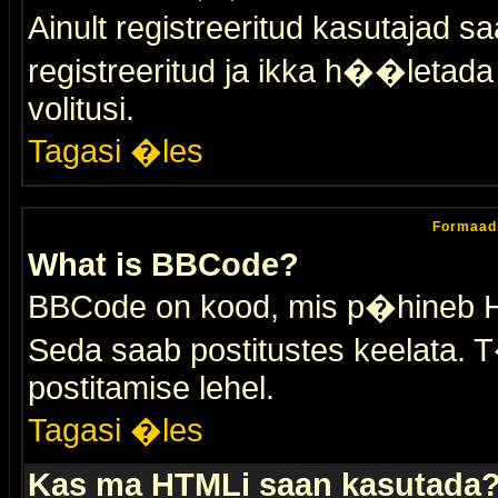
Ainult registreeritud kasutajad 
registreeritud ja ikka h��letada ei
volitusi.
Tagasi �les
Formaad
What is BBCode?
BBCode on kood, mis p�hineb HTM
Seda saab postitustes keelata. T
postitamise lehel.
Tagasi �les
Kas ma HTMLi saan kasutada