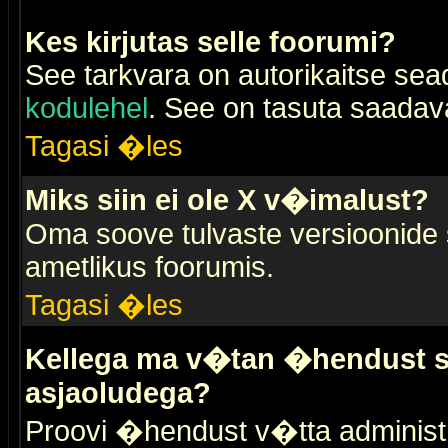
Kes kirjutas selle foorumi?
See tarkvara on autorikaitse sea
kodulehel
. See on tasuta saadaval
Tagasi �les
Miks siin ei ole X v�imalust?
Oma soove tulvaste versioonide
ametlikus foorumis.
Tagasi �les
Kellega ma v�tan �hendust se
asjaoludega?
Proovi �hendust v�tta administr