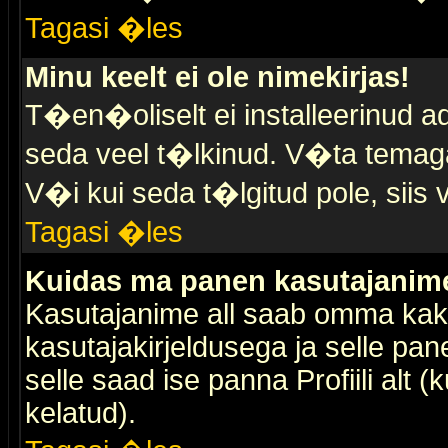
Tagasi �les
Minu keelt ei ole nimekirjas!
T�en�oliselt ei installeerinud ad
seda veel t�lkinud. V�ta temaga 
V�i kui seda t�lgitud pole, siis 
Tagasi �les
Kuidas ma panen kasutajanime 
Kasutajanime all saab omma kaks
kasutajakirjeldusega ja selle pan
selle saad ise panna Profiili alt 
kelatud).