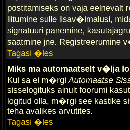
postitamiseks on vaja eelnevalt r
liitumine sulle lisav�imalusi, mid
signatuuri panemine, kasutajagr
saatmine jne. Registreerumine v�
Tagasi �les
Miks ma automaatselt v�lja l
Kui sa ei m�rgi
Automaatse Siss
sisselogituks ainult foorumi kasu
logitud olla, m�rgi see kastike s
teha avalikes arvutites.
Tagasi �les