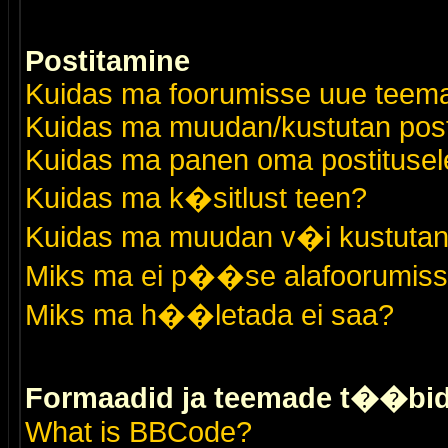
Postitamine
Kuidas ma foorumisse uue teem
Kuidas ma muudan/kustutan post
Kuidas ma panen oma postitusele
Kuidas ma k�sitlust teen?
Kuidas ma muudan v�i kustutan
Miks ma ei p��se alafoorumis
Miks ma h��letada ei saa?
Formaadid ja teemade t��bi
What is BBCode?