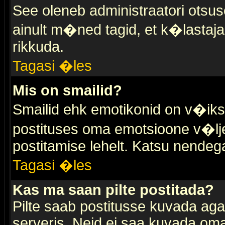
See oleneb administraatori otsuse
ainult m�ned tagid, et k�lastaja
rikkuda.
Tagasi �les
Mis on smailid?
Smailid ehk emotikonid on v�ikse
postituses oma emotsioone v�lje
postitamise lehelt. Katsu nendega 
Tagasi �les
Kas ma saan pilte postitada?
Pilte saab postitusse kuvada ag
serveris. Neid ei saa kuvada oma 