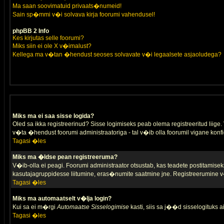
Ma saan soovimatuid privaats�numeid!
Sain sp�mmi v�i solvava kirja foorumi vahendusel!
phpBB 2 Info
Kes kirjutas selle foorumi?
Miks siin ei ole X v�imalust?
Kellega ma v�tan �hendust seoses solvavate v�i legaalsete asjaoludega?
Miks ma ei saa sisse logida?
Oled sa ikka registreerinud? Sisse logimiseks peab olema registreeritud liige. V
v�ta �hendust foorumi administraatoriga - tal v�ib olla foorumil vigane konfi
Tagasi �les
Miks ma �ldse pean registreeruma?
V�ib-olla ei peagi. Foorumi administraator otsustab, kas teadete postitamiseks
kasutajagruppidesse liitumine, eras�numite saatmine jne. Registreerumine v�
Tagasi �les
Miks ma automaatselt v�lja login?
Kui sa ei m�rgi
Automaatse Sisselogimise
kasti, siis sa j��d sisselogituks ai
Tagasi �les