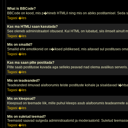
What is BBCode?
BBCode on kood, mis p�hineb HTMLil ning mis on abiks postitamisel. Seda saa
Tagasi �les
Kas ma HTMLi saan kasutada?
See oleneb administraatori otsusest. Kui HTML on lubatud, siis ilmselt ainult
Tagasi �les
Mis on smailid?
Smailid ehk emotikonid on v�iksed pildikesed, mis aitavad sul postituses oma
Tagasi �les
Kas ma saan pilte postitada?
Pilte saab postitusse kuvada aga selleks peavad nad olema avalikus serveris. 
Tagasi �les
Mis on teadeanded?
Teadeanded ilmuvad alafoorumis teiste postituste kohale ja sisaldavad t�htsa
Tagasi �les
Mis on kleepsud?
Kleepsud on teemade liik, mille puhul kleeps asub alafoorumis teadeannete all
Tagasi �les
Mis on suletud teemad?
Teemasid saavad sulgeda administraatorid ja moderaatorid. Suletud teemasse
Tagasi �les