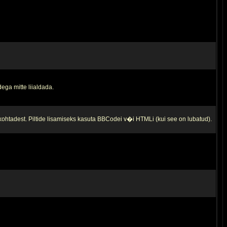
ega mitte liialdada.
 kohtadest. Piltide lisamiseks kasuta BBCodei v�i HTMLi (kui see on lubatud).