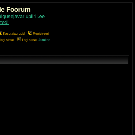
de Foorum
gusejavarjupiiril.ee
ted!
Kasutajagrupid
Registreeri
ogi sisse
Logi sisse
Jutukas