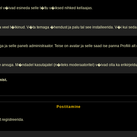
l v�ivad esineda selle t�ttu v�iksed nihked kellaajas.
a veel t�lkinud. V�ta temaga �hendust ja palu tal see installeerida. V�i kui seda 
ja selle paneb administraator. Teise on avatar ja selle saad ise panna Profiili alt
te arvuga. M�ndadel kasutajatel (n�iteks moderaatoritel) v�ivad olla ka erikirjeld
mist.
Postitamine
 registreerida.