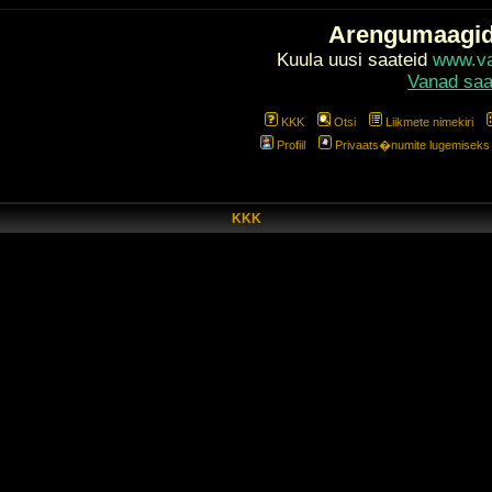
Arengumaagi
Kuula uusi saateid
www.val
Vanad saa
KKK
Otsi
Liikmete nimekiri
Profiil
Privaats�numite lugemiseks l
KKK