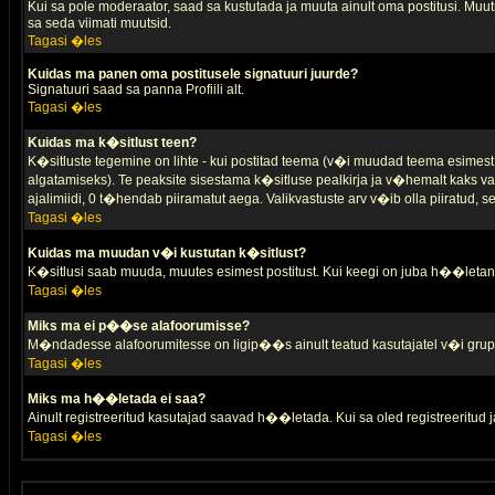
Kui sa pole moderaator, saad sa kustutada ja muuta ainult oma postitusi. Muutm
sa seda viimati muutsid.
Tagasi �les
Kuidas ma panen oma postitusele signatuuri juurde?
Signatuuri saad sa panna Profiili alt.
Tagasi �les
Kuidas ma k�sitlust teen?
K�sitluste tegemine on lihte - kui postitad teema (v�i muudad teema esimest 
algatamiseks). Te peaksite sisestama k�sitluse pealkirja ja v�hemalt kaks va
ajalimiidi, 0 t�hendab piiramatut aega. Valikvastuste arv v�ib olla piiratud,
Tagasi �les
Kuidas ma muudan v�i kustutan k�sitlust?
K�sitlusi saab muuda, muutes esimest postitust. Kui keegi on juba h��letanu
Tagasi �les
Miks ma ei p��se alafoorumisse?
M�ndadesse alafoorumitesse on ligip��s ainult teatud kasutajatel v�i grup
Tagasi �les
Miks ma h��letada ei saa?
Ainult registreeritud kasutajad saavad h��letada. Kui sa oled registreeritud ja 
Tagasi �les