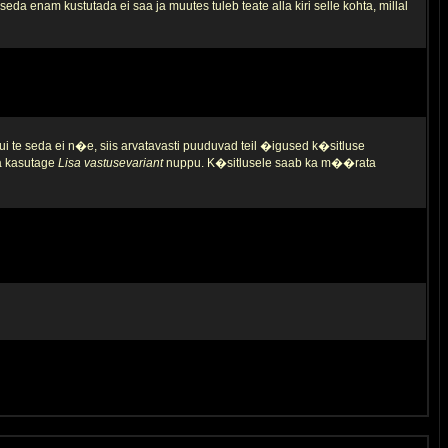
da enam kustutada ei saa ja muutes tuleb teate alla kiri selle kohta, millal
ui te seda ei n�e, siis arvatavasti puuduvad teil �igused k�sitluse
ja kasutage
Lisa vastusevariant
nuppu. K�sitlusele saab ka m��rata