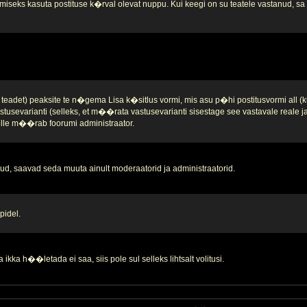
iseks kasuta postituse k�rval olevat nuppu. Kui keegi on su teatele vastanud, sa se
teadet) peaksite te n�gema Lisa k�sitlus vormi, mis asu p�hi postitusvormi all (k
stusevarianti (selleks, et m��rata vastusevarianti sisestage see vastavale reale 
 selle m��rab foorumi administraator.
d, saavad seda muuta ainult moderaatorid ja administraatorid.
pidel.
ikka h��letada ei saa, siis pole sul selleks lihtsalt volitusi.