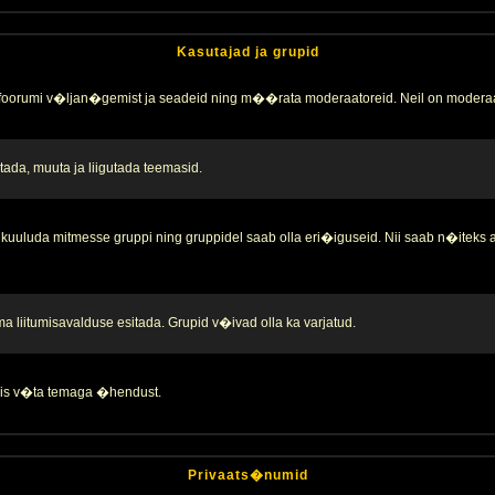
Kasutajad ja grupid
 foorumi v�ljan�gemist ja seadeid ning m��rata moderaatoreid. Neil on moderaa
ada, muuta ja liigutada teemasid.
kuuluda mitmesse gruppi ning gruppidel saab olla eri�iguseid. Nii saab n�iteks
liitumisavalduse esitada. Grupid v�ivad olla ka varjatud.
 siis v�ta temaga �hendust.
Privaats�numid