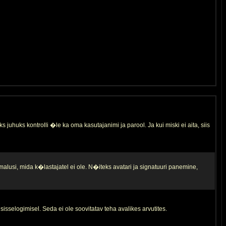
s juhuks kontrolli �le ka oma kasutajanimi ja parool. Ja kui miski ei aita, siis
malusi, mida k�lastajatel ei ole. N�iteks avatari ja signatuuri panemine,
sisselogimisel. Seda ei ole soovitatav teha avalikes arvutites.