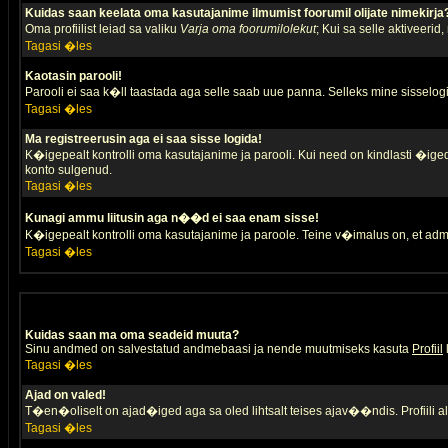
Kuidas saan keelata oma kasutajanime ilmumist foorumil olijate nimekirja
Oma profiilist leiad sa valiku
Varja oma foorumilolekut
; Kui sa selle aktiveerid
Tagasi �les
Kaotasin parooli!
Parooli ei saa k�ll taastada aga selle saab uue panna. Selleks mine sisselogim
Tagasi �les
Ma registreerusin aga ei saa sisse logida!
K�igepealt kontrolli oma kasutajanime ja parooli. Kui need on kindlasti �iged,
konto sulgenud.
Tagasi �les
Kunagi ammu liitusin aga n��d ei saa enam sisse!
K�igepealt kontrolli oma kasutajanime ja paroole. Teine v�imalus on, et adm
Tagasi �les
Kuidas saan ma oma seadeid muuta?
Sinu andmed on salvestatud andmebaasi ja nende muutmiseks kasuta
Profiil
Tagasi �les
Ajad on valed!
T�en�oliselt on ajad�iged aga sa oled lihtsalt teises ajav��ndis. Profiili 
Tagasi �les