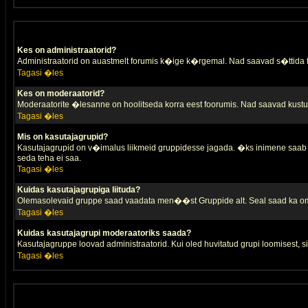
Kes on administraatorid?
Administraatorid on auastmelt forumis k�ige k�rgemal. Nad saavad s�ttida
Tagasi �les
Kes on moderaatorid?
Moderaatorite �lesanne on hoolitseda korra eest foorumis. Nad saavad kustut
Tagasi �les
Mis on kasutajagrupid?
Kasutajagrupid on v�imalus liikmeid gruppidesse jagada. �ks inimene saab 
seda teha ei saa.
Tagasi �les
Kuidas kasutajagrupiga liituda?
Olemasolevaid gruppe saad vaadata men��st Gruppide alt. Seal saad ka oma 
Tagasi �les
Kuidas kasutajagrupi moderaatoriks saada?
Kasutajagruppe loovad administraatorid. Kui oled huvitatud grupi loomisest,
Tagasi �les