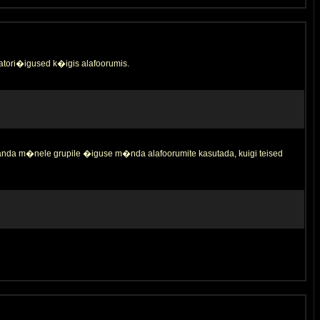
tori�igused k�igis alafoorumis.
 anda m�nele grupile �iguse m�nda alafoorumite kasutada, kuigi teised