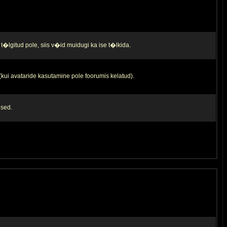
t�lgitud pole, siis v�id muidugi ka ise t�lkida.
 (kui avataride kasutamine pole foorumis kelatud).
used.