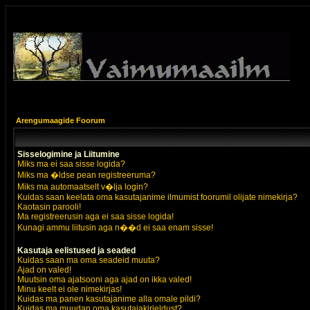
Arengumaagide Foorum
Sisselogimine ja Liitumine
Miks ma ei saa sisse logida?
Miks ma �ldse pean registreeruma?
Miks ma automaatselt v�lja login?
Kuidas saan keelata oma kasutajanime ilmumist foorumil olijate nimekirja?
Kaotasin parooli!
Ma registreerusin aga ei saa sisse logida!
Kunagi ammu liitusin aga n��d ei saa enam sisse!
Kasutaja eelistused ja seaded
Kuidas saan ma oma seadeid muuta?
Ajad on valed!
Muutsin oma ajatsooni aga ajad on ikka valed!
Minu keelt ei ole nimekirjas!
Kuidas ma panen kasutajanime alla omale pildi?
Kuidas ma muudan oma kasutajakirjeldust?