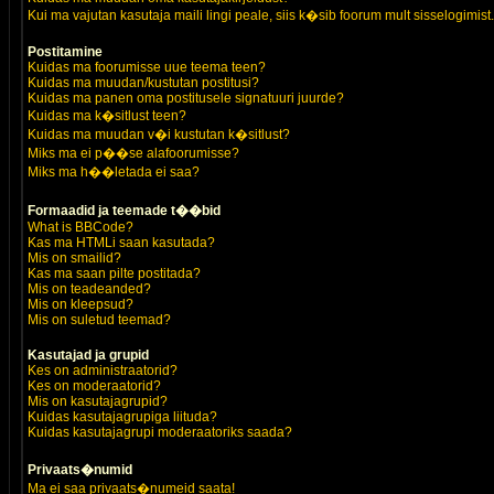
Kui ma vajutan kasutaja maili lingi peale, siis k�sib foorum mult sisselogimist.
Postitamine
Kuidas ma foorumisse uue teema teen?
Kuidas ma muudan/kustutan postitusi?
Kuidas ma panen oma postitusele signatuuri juurde?
Kuidas ma k�sitlust teen?
Kuidas ma muudan v�i kustutan k�sitlust?
Miks ma ei p��se alafoorumisse?
Miks ma h��letada ei saa?
Formaadid ja teemade t��bid
What is BBCode?
Kas ma HTMLi saan kasutada?
Mis on smailid?
Kas ma saan pilte postitada?
Mis on teadeanded?
Mis on kleepsud?
Mis on suletud teemad?
Kasutajad ja grupid
Kes on administraatorid?
Kes on moderaatorid?
Mis on kasutajagrupid?
Kuidas kasutajagrupiga liituda?
Kuidas kasutajagrupi moderaatoriks saada?
Privaats�numid
Ma ei saa privaats�numeid saata!