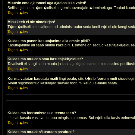
Muutsin oma ajatsooni aga ajad on ikka valed!
Sellisel juhul on t�en�oliselt tegemist suveajale �leminekuga. Teatud kuude
Tagasi �les
Minu keelt ei ole nimekirjas!
T�en�oliselt ei installeerinud administraator seda keelt v�i ei ole keegi sed
Tagasi �les
Kuidas ma panen kasutajanime alla omale pildi?
Kasutajanime all saab omma kaks pilti. Esimene on seotud kasutajakirjeldusega 
Tagasi �les
Kuidas ma muudan oma kasutajakirjeldust?
Tavaliselt ei saagi seda muuta ja kasutajakirjeldus muutub koos sinu postitus
Tagasi �les
Kui ma vajutan kasutaja maili lingi peale, siis k�sib foorum mult sisselogi
Ainult registreeritud kasutajad saavad foorumi kaudu e-maile saata.
Tagasi �les
Kuidas ma foorumisse uue teema teen?
Lihtsalt kasuta vastavat nuppu mingis alateemas. Sul v�ib olla tarvis eelnevalt
Tagasi �les
Kuidas ma muudan/kustutan postitusi?