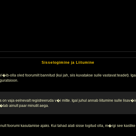
Sisselogimine ja Liitumine
�ib-olla oled foorumilt bannitud (kui jah, siis kuvatakse sulle vastavat teadet). Igak
guratsioon.
 on vaja eelnevalt registreeruda v�i mitte. Igal juhul annab liitumine sulle lisav�i
tab ainult paar minutit aega.
nult foorumi kasutamise ajaks. Kui tahad alati sisse logitud olla, m�rgi see kastike 