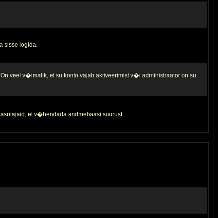
a sisse logida.
 On veel v�imalik, et su konto vajab aktiveerimist v�i administraator on su
d kasutajaid, et v�hendada andmebaasi suurust.