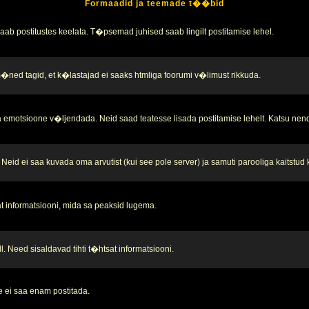
Formaadid ja teemade t��bid
b postitustes keelata. T�psemad juhised saab lingilt postitamise lehel.
 m�ned tagid, et k�lastajad ei saaks htmliga foorumi v�limust rikkuda.
 emotsioone v�ljendada. Neid saad teatesse lisada postitamise lehelt. Katsu nend
Neid ei saa kuvada oma arvutist (kui see pole server) ja samuti parooliga kaitstud
t informatsiooni, mida sa peaksid lugema.
. Need sisaldavad tihti t�htsat informatsiooni.
 ei saa enam postitada.