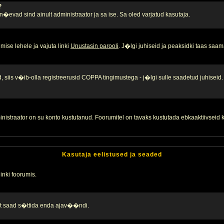
?
, n�evad sind ainult administraator ja sa ise. Sa oled varjatud kasutaja.
ise lehele ja vajuta linki
Unustasin parooli
. J�lgi juhiseid ja peaksidki taas saam
 siis v�ib-olla registreerusid COPPA tingimustega - j�lgi sulle saadetud juhiseid.
inistraator on su konto kustutanud. Foorumitel on tavaks kustutada ebkaaktiivsei
Kasutaja eelistused ja seaded
linki foorumis.
alt saad s�ttida enda ajav��ndi.