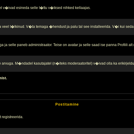
l v�ivad esineda selle t�ttu v�iksed nihked kellaajas.
a veel t�lkinud. V�ta temaga �hendust ja palu tal see installeerida. V�i kui seda 
ja selle paneb administraator. Teise on avatar ja selle saad ise panna Profiili alt
te arvuga. M�ndadel kasutajatel (n�iteks moderaatoritel) v�ivad olla ka erikirjeld
mist.
Postitamine
 registreerida.