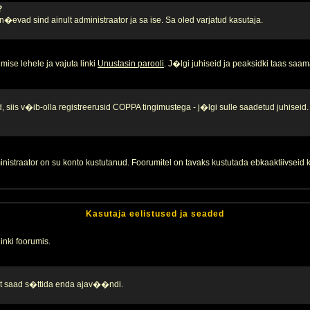
?
, n�evad sind ainult administraator ja sa ise. Sa oled varjatud kasutaja.
ise lehele ja vajuta linki
Unustasin parooli
. J�lgi juhiseid ja peaksidki taas saam
 siis v�ib-olla registreerusid COPPA tingimustega - j�lgi sulle saadetud juhiseid.
inistraator on su konto kustutanud. Foorumitel on tavaks kustutada ebkaaktiivsei
Kasutaja eelistused ja seaded
linki foorumis.
alt saad s�ttida enda ajav��ndi.