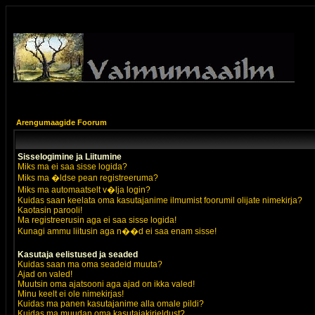
Arengumaagide Foorum
Sisselogimine ja Liitumine
Miks ma ei saa sisse logida?
Miks ma �ldse pean registreeruma?
Miks ma automaatselt v�lja login?
Kuidas saan keelata oma kasutajanime ilmumist foorumil olijate nimekirja?
Kaotasin parooli!
Ma registreerusin aga ei saa sisse logida!
Kunagi ammu liitusin aga n��d ei saa enam sisse!
Kasutaja eelistused ja seaded
Kuidas saan ma oma seadeid muuta?
Ajad on valed!
Muutsin oma ajatsooni aga ajad on ikka valed!
Minu keelt ei ole nimekirjas!
Kuidas ma panen kasutajanime alla omale pildi?
Kuidas ma muudan oma kasutajakirjeldust?