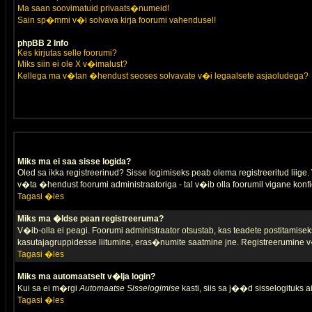
Ma saan soovimatuid privaats�numeid!
Sain sp�mmi v�i solvava kirja foorumi vahendusel!
phpBB 2 Info
Kes kirjutas selle foorumi?
Miks siin ei ole X v�imalust?
Kellega ma v�tan �hendust seoses solvavate v�i legaalsete asjaoludega?
Miks ma ei saa sisse logida?
Oled sa ikka registreerinud? Sisse logimiseks peab olema registreeritud liige. V
v�ta �hendust foorumi administraatoriga - tal v�ib olla foorumil vigane konfi
Tagasi �les
Miks ma �ldse pean registreeruma?
V�ib-olla ei peagi. Foorumi administraator otsustab, kas teadete postitamiseks
kasutajagruppidesse liitumine, eras�numite saatmine jne. Registreerumine v�
Tagasi �les
Miks ma automaatselt v�lja login?
Kui sa ei m�rgi
Automaatse Sisselogimise
kasti, siis sa j��d sisselogituks ai
Tagasi �les