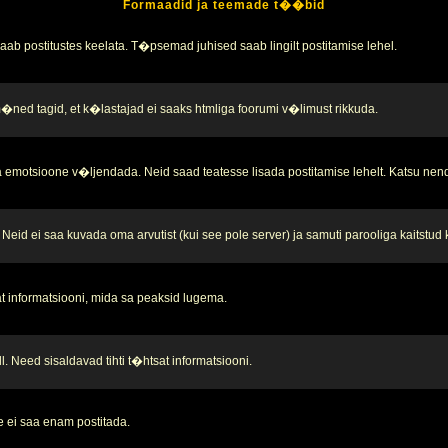
Formaadid ja teemade t��bid
b postitustes keelata. T�psemad juhised saab lingilt postitamise lehel.
 m�ned tagid, et k�lastajad ei saaks htmliga foorumi v�limust rikkuda.
 emotsioone v�ljendada. Neid saad teatesse lisada postitamise lehelt. Katsu nend
Neid ei saa kuvada oma arvutist (kui see pole server) ja samuti parooliga kaitstud
t informatsiooni, mida sa peaksid lugema.
. Need sisaldavad tihti t�htsat informatsiooni.
 ei saa enam postitada.