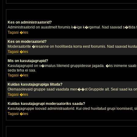
Kes on administraatorid?
Administraatorid on auastmelt forumis k�ige k�rgemal. Nad saavad s�ttida
Tagasi �les
Kes on moderaatorid?
Moderaatorite �lesanne on hoolitseda korra eest foorumis. Nad saavad kustut
Tagasi �les
Mis on kasutajagrupid?
Kasutajagrupid on v�imalus liikmeid gruppidesse jagada. �ks inimene saab 
seda teha ei saa.
Tagasi �les
Kuidas kasutajagrupiga liituda?
Olemasolevaid gruppe saad vaadata men��st Gruppide alt. Seal saad ka oma 
Tagasi �les
Kuidas kasutajagrupi moderaatoriks saada?
Kasutajagruppe loovad administraatorid. Kui oled huvitatud grupi loomisest,
Tagasi �les