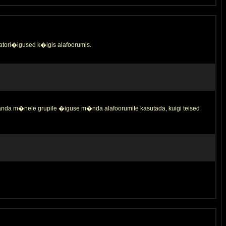
tori�igused k�igis alafoorumis.
 anda m�nele grupile �iguse m�nda alafoorumite kasutada, kuigi teised