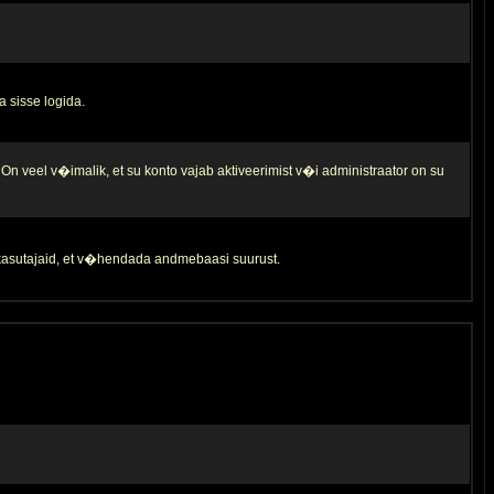
a sisse logida.
 On veel v�imalik, et su konto vajab aktiveerimist v�i administraator on su
d kasutajaid, et v�hendada andmebaasi suurust.