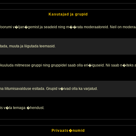
Kasutajad ja grupid
 foorumi v�ljan�gemist ja seadeid ning m��rata moderaatoreid. Neil on moderaa
ada, muuta ja liigutada teemasid.
kuuluda mitmesse gruppi ning gruppidel saab olla eri�iguseid. Nii saab n�iteks
liitumisavalduse esitada. Grupid v�ivad olla ka varjatud.
 siis v�ta temaga �hendust.
Privaats�numid