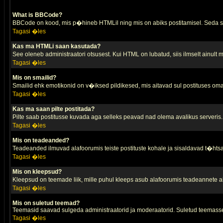
What is BBCode?
BBCode on kood, mis p�hineb HTMLil ning mis on abiks postitamisel. Seda saa
Tagasi �les
Kas ma HTMLi saan kasutada?
See oleneb administraatori otsusest. Kui HTML on lubatud, siis ilmselt ainult
Tagasi �les
Mis on smailid?
Smailid ehk emotikonid on v�iksed pildikesed, mis aitavad sul postituses oma
Tagasi �les
Kas ma saan pilte postitada?
Pilte saab postitusse kuvada aga selleks peavad nad olema avalikus serveris. 
Tagasi �les
Mis on teadeanded?
Teadeanded ilmuvad alafoorumis teiste postituste kohale ja sisaldavad t�htsa
Tagasi �les
Mis on kleepsud?
Kleepsud on teemade liik, mille puhul kleeps asub alafoorumis teadeannete all
Tagasi �les
Mis on suletud teemad?
Teemasid saavad sulgeda administraatorid ja moderaatorid. Suletud teemasse
Tagasi �les