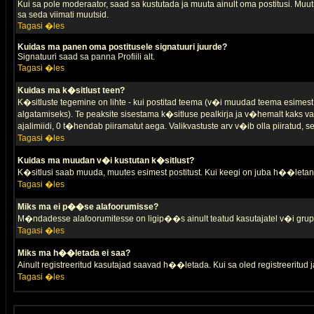
Kui sa pole moderaator, saad sa kustutada ja muuta ainult oma postitusi. Muutm
sa seda viimati muutsid.
Tagasi �les
Kuidas ma panen oma postitusele signatuuri juurde?
Signatuuri saad sa panna Profiili alt.
Tagasi �les
Kuidas ma k�sitlust teen?
K�sitluste tegemine on lihte - kui postitad teema (v�i muudad teema esimest 
algatamiseks). Te peaksite sisestama k�sitluse pealkirja ja v�hemalt kaks va
ajalimiidi, 0 t�hendab piiramatut aega. Valikvastuste arv v�ib olla piiratud,
Tagasi �les
Kuidas ma muudan v�i kustutan k�sitlust?
K�sitlusi saab muuda, muutes esimest postitust. Kui keegi on juba h��letanu
Tagasi �les
Miks ma ei p��se alafoorumisse?
M�ndadesse alafoorumitesse on ligip��s ainult teatud kasutajatel v�i grup
Tagasi �les
Miks ma h��letada ei saa?
Ainult registreeritud kasutajad saavad h��letada. Kui sa oled registreeritud ja 
Tagasi �les