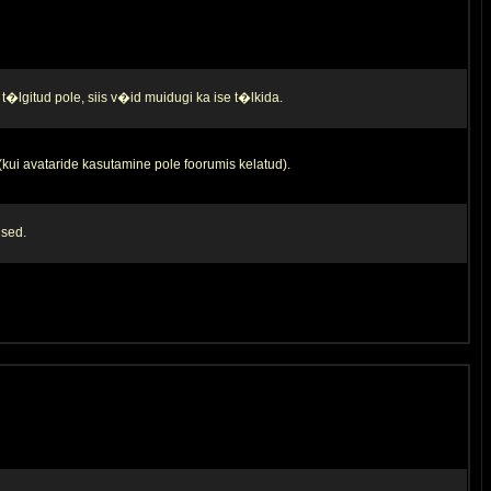
t�lgitud pole, siis v�id muidugi ka ise t�lkida.
 (kui avataride kasutamine pole foorumis kelatud).
used.