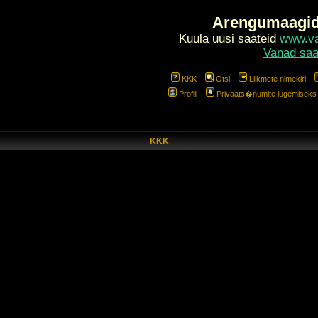
Arengumaagi
Kuula uusi saateid
www.val
Vanad saa
KKK
Otsi
Liikmete nimekiri
Profiil
Privaats�numite lugemiseks l
KKK