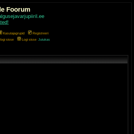
de Foorum
gusejavarjupiiril.ee
ted!
Kasutajagrupid
Registreeri
ogi sisse
Logi sisse
Jutukas