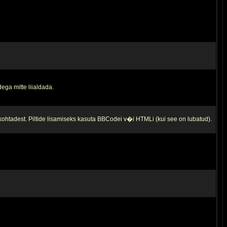
ega mitte liialdada.
 kohtadest. Piltide lisamiseks kasuta BBCodei v�i HTMLi (kui see on lubatud).