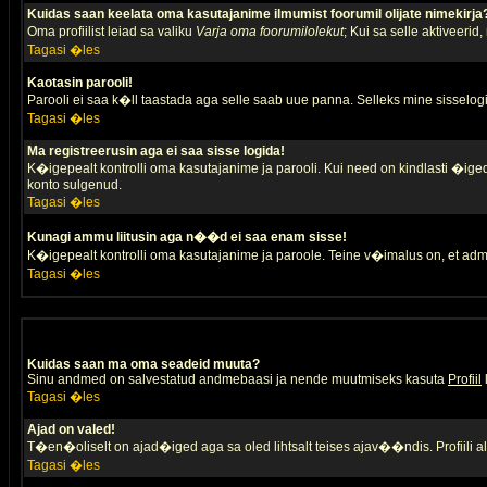
Kuidas saan keelata oma kasutajanime ilmumist foorumil olijate nimekirja
Oma profiilist leiad sa valiku
Varja oma foorumilolekut
; Kui sa selle aktiveerid
Tagasi �les
Kaotasin parooli!
Parooli ei saa k�ll taastada aga selle saab uue panna. Selleks mine sisselogim
Tagasi �les
Ma registreerusin aga ei saa sisse logida!
K�igepealt kontrolli oma kasutajanime ja parooli. Kui need on kindlasti �iged,
konto sulgenud.
Tagasi �les
Kunagi ammu liitusin aga n��d ei saa enam sisse!
K�igepealt kontrolli oma kasutajanime ja paroole. Teine v�imalus on, et adm
Tagasi �les
Kuidas saan ma oma seadeid muuta?
Sinu andmed on salvestatud andmebaasi ja nende muutmiseks kasuta
Profiil
Tagasi �les
Ajad on valed!
T�en�oliselt on ajad�iged aga sa oled lihtsalt teises ajav��ndis. Profiili 
Tagasi �les