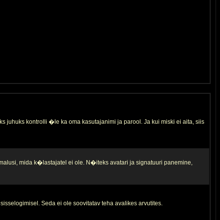
s juhuks kontrolli �le ka oma kasutajanimi ja parool. Ja kui miski ei aita, siis
malusi, mida k�lastajatel ei ole. N�iteks avatari ja signatuuri panemine,
sisselogimisel. Seda ei ole soovitatav teha avalikes arvutites.