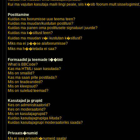
Kui ma vajutan kasutaja maili lingi peale, siis k�sib foorum mult sisselogimist.
Postitamine
Kuidas ma foorumisse uue teema teen?
Kuidas ma muudan/kustutan postitusi?
Kuidas ma panen oma postitusele signatuuri juurde?
Kuidas ma k�sitlust teen?
Kuidas ma muudan v�i kustutan k�sitlust?
Miks ma ei p��se alafoorumisse?
Miks ma h��letada ei saa?
Formaadid ja teemade t��bid
What is BBCode?
Kas ma HTMLi saan kasutada?
Mis on smailid?
Kas ma saan pilte postitada?
Mis on teadeanded?
Mis on kleepsud?
Mis on suletud teemad?
Kasutajad ja grupid
Kes on administraatorid?
Kes on moderaatorid?
Mis on kasutajagrupid?
Kuidas kasutajagrupiga liituda?
Kuidas kasutajagrupi moderaatoriks saada?
Privaats�numid
Ma ei saa privaats�numeid saata!