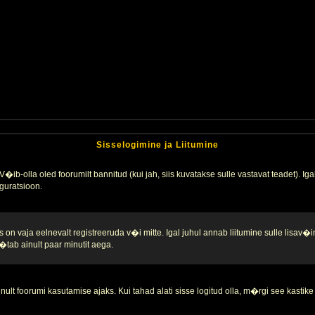
Sisselogimine ja Liitumine
�ib-olla oled foorumilt bannitud (kui jah, siis kuvatakse sulle vastavat teadet). Igak
guratsioon.
 on vaja eelnevalt registreeruda v�i mitte. Igal juhul annab liitumine sulle lisav�i
tab ainult paar minutit aega.
nult foorumi kasutamise ajaks. Kui tahad alati sisse logitud olla, m�rgi see kastike 