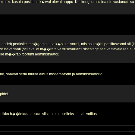
iseks kasuta postituse k�rval olevat nuppu. Kui keegi on su teatele vastanud, sa se
teadet) peaksite te n�gema Lisa k�sitlus vormi, mis asu p�hi postitusvormi all (k
stusevarianti (selleks, et m��rata vastusevarianti sisestage see vastavale reale 
 selle m��rab foorumi administraator.
d, saavad seda muuta ainult moderaatorid ja administraatorid.
pidel.
ikka h��letada ei saa, siis pole sul selleks lihtsalt volitusi.