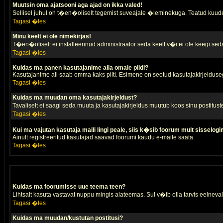
Muutsin oma ajatsooni aga ajad on ikka valed!
Sellisel juhul on t�en�oliselt tegemist suveajale �leminekuga. Teatud kuude
Tagasi �les
Minu keelt ei ole nimekirjas!
T�en�oliselt ei installeerinud administraator seda keelt v�i ei ole keegi sed
Tagasi �les
Kuidas ma panen kasutajanime alla omale pildi?
Kasutajanime all saab omma kaks pilti. Esimene on seotud kasutajakirjeldusega 
Tagasi �les
Kuidas ma muudan oma kasutajakirjeldust?
Tavaliselt ei saagi seda muuta ja kasutajakirjeldus muutub koos sinu postitus
Tagasi �les
Kui ma vajutan kasutaja maili lingi peale, siis k�sib foorum mult sisselogi
Ainult registreeritud kasutajad saavad foorumi kaudu e-maile saata.
Tagasi �les
Kuidas ma foorumisse uue teema teen?
Lihtsalt kasuta vastavat nuppu mingis alateemas. Sul v�ib olla tarvis eelnevalt
Tagasi �les
Kuidas ma muudan/kustutan postitusi?