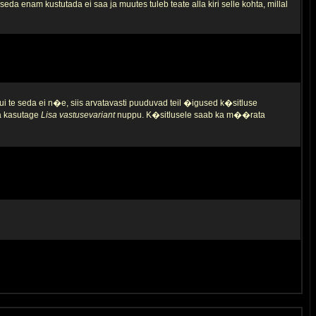
da enam kustutada ei saa ja muutes tuleb teate alla kiri selle kohta, millal
ui te seda ei n�e, siis arvatavasti puuduvad teil �igused k�sitluse
ja kasutage
Lisa vastusevariant
nuppu. K�sitlusele saab ka m��rata