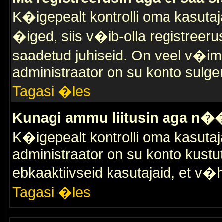
K�igepealt kontrolli oma kasutaja
�iged, siis v�ib-olla registreer
saadetud juhiseid. On veel v�ima
administraator on su konto sulge
Tagasi �les
Kunagi ammu liitusin aga n��
K�igepealt kontrolli oma kasutaj
administraator on su konto kustu
ebkaaktiivseid kasutajaid, et v
Tagasi �les