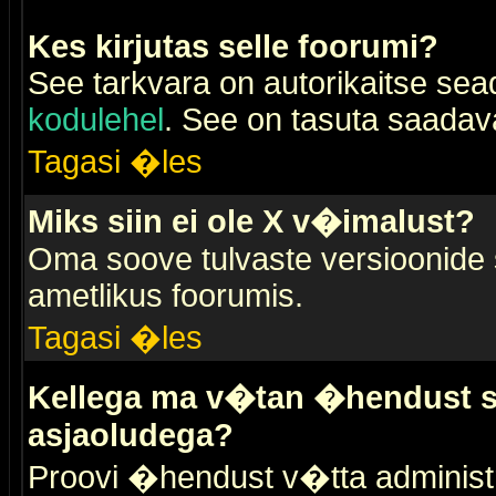
Kes kirjutas selle foorumi?
See tarkvara on autorikaitse sea
kodulehel
. See on tasuta saadaval
Tagasi �les
Miks siin ei ole X v�imalust?
Oma soove tulvaste versioonide
ametlikus foorumis.
Tagasi �les
Kellega ma v�tan �hendust se
asjaoludega?
Proovi �hendust v�tta administr