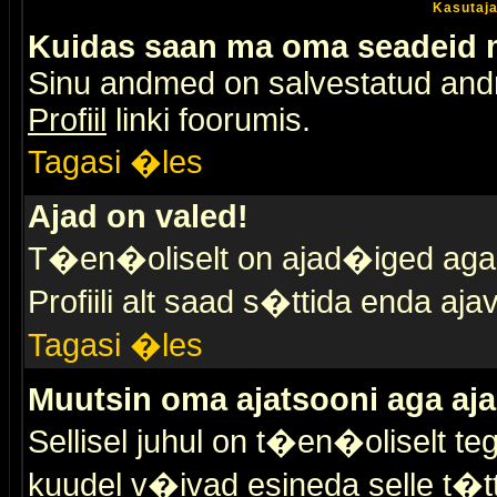
Kasutaja
Kuidas saan ma oma seadeid
Sinu andmed on salvestatud an
Profiil
linki foorumis.
Tagasi �les
Ajad on valed!
T�en�oliselt on ajad�iged aga s
Profiili alt saad s�ttida enda a
Tagasi �les
Muutsin oma ajatsooni aga aja
Sellisel juhul on t�en�oliselt t
kuudel v�ivad esineda selle t�t