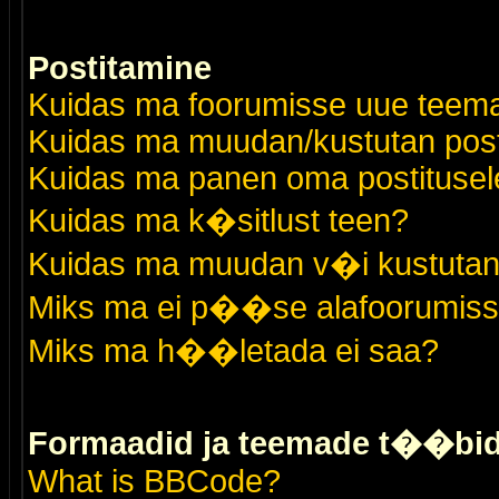
Postitamine
Kuidas ma foorumisse uue teem
Kuidas ma muudan/kustutan post
Kuidas ma panen oma postitusele
Kuidas ma k�sitlust teen?
Kuidas ma muudan v�i kustutan
Miks ma ei p��se alafoorumis
Miks ma h��letada ei saa?
Formaadid ja teemade t��bi
What is BBCode?