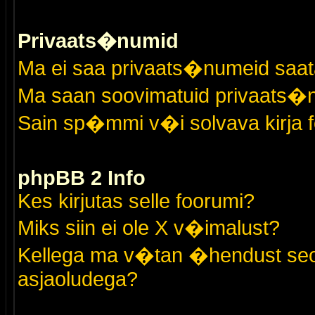
Privaats�numid
Ma ei saa privaats�numeid saat
Ma saan soovimatuid privaats�
Sain sp�mmi v�i solvava kirja 
phpBB 2 Info
Kes kirjutas selle foorumi?
Miks siin ei ole X v�imalust?
Kellega ma v�tan �hendust seo
asjaoludega?