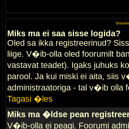
Sissel
Miks ma ei saa sisse logida?
Oled sa ikka registreerinud? Sis
liige. V�ib-olla oled foorumilt ban
vastavat teadet). Igaks juhuks ko
parool. Ja kui miski ei aita, sii
administraatoriga - tal v�ib olla 
Tagasi �les
Miks ma �ldse pean registre
V�ib-olla ei peagi. Foorumi admi