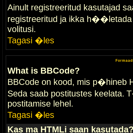
Ainult registreeritud kasutajad 
registreeritud ja ikka h��letada ei
volitusi.
Tagasi �les
Formaad
What is BBCode?
BBCode on kood, mis p�hineb HTM
Seda saab postitustes keelata. T
postitamise lehel.
Tagasi �les
Kas ma HTMLi saan kasutada