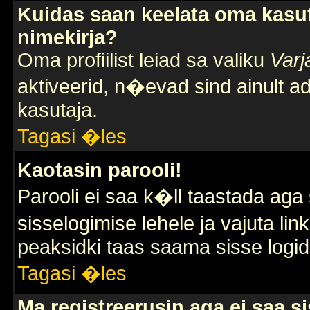
Kuidas saan keelata oma kasut
nimekirja?
Oma profiilist leiad sa valiku
Varj
aktiveerid, n�evad sind ainult ad
kasutaja.
Tagasi �les
Kaotasin parooli!
Parooli ei saa k�ll taastada aga
sisselogimise lehele ja vajuta lin
peaksidki taas saama sisse logid
Tagasi �les
Ma registreerusin aga ei saa si