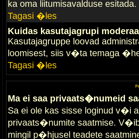
ka oma liitumisavalduse esitada.
Tagasi �les
Kuidas kasutajagrupi moderaa
Kasutajagruppe loovad administra
loomisest, siis v�ta temaga �h
Tagasi �les
P
Ma ei saa privaats�numeid sa
Sa ei ole kas sisse loginud v�i 
privaats�numite saatmise. V�ib ka
mingil p�hjusel teadete saatmin