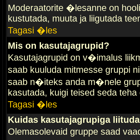
Moderaatorite �lesanne on hooli
kustutada, muuta ja liigutada tee
Tagasi �les
Mis on kasutajagrupid?
Kasutajagrupid on v�imalus liik
saab kuuluda mitmesse gruppi nin
saab n�iteks anda m�nele grup
kasutada, kuigi teised seda teha 
Tagasi �les
Kuidas kasutajagrupiga liitud
Olemasolevaid gruppe saad vaa