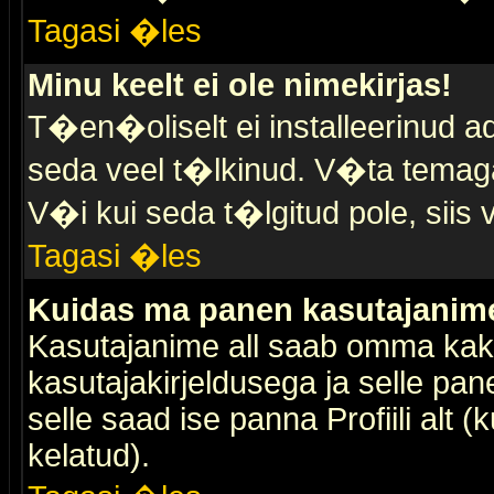
Tagasi �les
Minu keelt ei ole nimekirjas!
T�en�oliselt ei installeerinud ad
seda veel t�lkinud. V�ta temaga 
V�i kui seda t�lgitud pole, siis 
Tagasi �les
Kuidas ma panen kasutajanime 
Kasutajanime all saab omma kaks
kasutajakirjeldusega ja selle pan
selle saad ise panna Profiili alt 
kelatud).