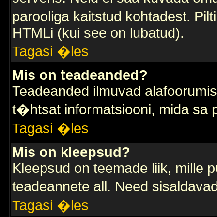
parooliga kaitstud kohtadest. Pi
HTMLi (kui see on lubatud).
Tagasi �les
Mis on teadeanded?
Teadeanded ilmuvad alafoorumis t
t�htsat informatsiooni, mida sa
Tagasi �les
Mis on kleepsud?
Kleepsud on teemade liik, mille 
teadeannete all. Need sisaldavad 
Tagasi �les