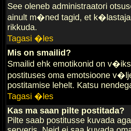
See oleneb administraatori otsuse
ainult m�ned tagid, et k�lastaja
rikkuda.
Tagasi �les
Mis on smailid?
Smailid ehk emotikonid on v�ikse
postituses oma emotsioone v�lje
postitamise lehelt. Katsu nendega 
Tagasi �les
Kas ma saan pilte postitada?
Pilte saab postitusse kuvada ag
serveris. Neid ei saa kuvada oma 