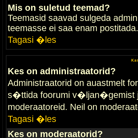
Mis on suletud teemad?
Teemasid saavad sulgeda adminis
teemasse ei saa enam postitada
Tagasi �les
Kas
Kes on administraatorid?
Administraatorid on auastmelt 
s�ttida foorumi v�ljan�gemist
moderaatoreid. Neil on moderaat
Tagasi �les
Kes on moderaatorid?