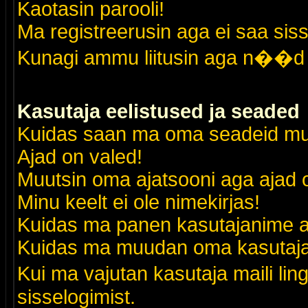
Kaotasin parooli!
Ma registreerusin aga ei saa siss
Kunagi ammu liitusin aga n��d 
Kasutaja eelistused ja seaded
Kuidas saan ma oma seadeid m
Ajad on valed!
Muutsin oma ajatsooni aga ajad o
Minu keelt ei ole nimekirjas!
Kuidas ma panen kasutajanime al
Kuidas ma muudan oma kasutajak
Kui ma vajutan kasutaja maili lin
sisselogimist.