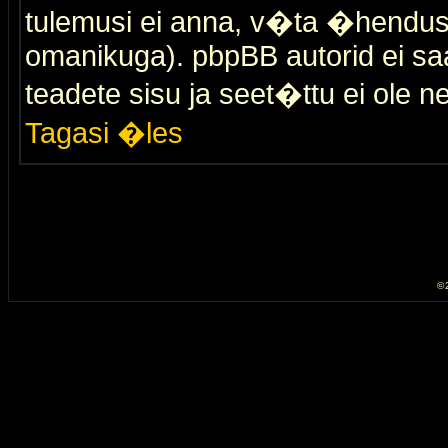
tulemusi ei anna, v�ta �hendus
omanikuga). pbpBB autorid ei saa
teadete sisu ja seet�ttu ei ole n
Tagasi �les
© 