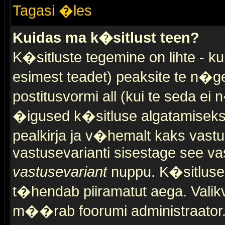
Tagasi �les
Kuidas ma k�sitlust teen?
K�sitluste tegemine on lihte - 
esimest teadet) peaksite te n�g
postitusvormi all (kui te seda ei 
�igused k�sitluse algatamiseks)
pealkirja ja v�hemalt kaks vast
vastusevarianti sisestage see va
vastusevariant
nuppu. K�sitlusel
t�hendab piiramatut aega. Valikva
m��rab foorumi administraator