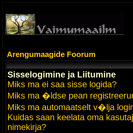
Arengumaagide Foorum
Sisselogimine ja Liitumine
Miks ma ei saa sisse logida?
Miks ma �ldse pean registreer
Miks ma automaatselt v�lja logi
Kuidas saan keelata oma kasutaja
nimekirja?