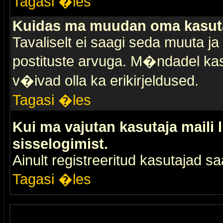
Tagasi �les
Kuidas ma muudan oma kasuta
Tavaliselt ei saagi seda muuta j
postituste arvuga. M�ndadel kas
v�ivad olla ka erikirjeldused.
Tagasi �les
Kui ma vajutan kasutaja maili 
sisselogimist.
Ainult registreeritud kasutajad 
Tagasi �les