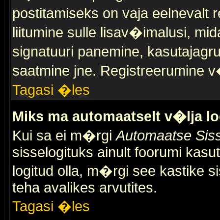
postitamiseks on vaja eelnevalt r
liitumine sulle lisav�imalusi, mid
signatuuri panemine, kasutajagr
saatmine jne. Registreerumine v�
Tagasi �les
Miks ma automaatselt v�lja l
Kui sa ei m�rgi
Automaatse Siss
sisselogituks ainult foorumi kasu
logitud olla, m�rgi see kastike s
teha avalikes arvutites.
Tagasi �les