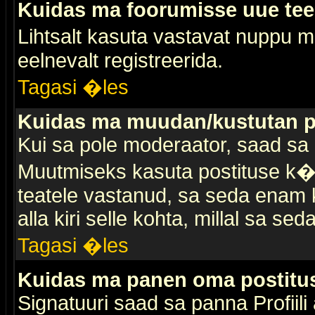
Kuidas ma foorumisse uue te
Lihtsalt kasuta vastavat nuppu mi
eelnevalt registreerida.
Tagasi �les
Kuidas ma muudan/kustutan p
Kui sa pole moderaator, saad sa 
Muutmiseks kasuta postituse k�r
teatele vastanud, sa seda enam k
alla kiri selle kohta, millal sa sed
Tagasi �les
Kuidas ma panen oma postitus
Signatuuri saad sa panna Profiili a