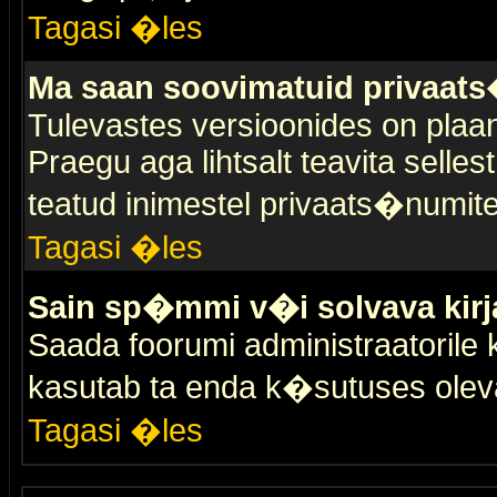
Tagasi �les
Ma saan soovimatuid privaat
Tulevastes versioonides on plaan
Praegu aga lihtsalt teavita selles
teatud inimestel privaats�numit
Tagasi �les
Sain sp�mmi v�i solvava kirj
Saada foorumi administraatorile k
kasutab ta enda k�sutuses olev
Tagasi �les