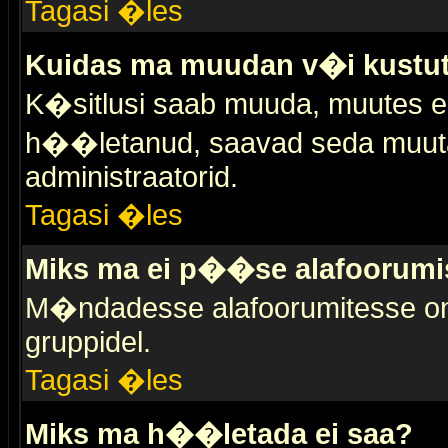
Tagasi �les
Kuidas ma muudan v�i kustut
K�sitlusi saab muuda, muutes esi
h��letanud, saavad seda muuta 
administraatorid.
Tagasi �les
Miks ma ei p��se alafoorumi
M�ndadesse alafoorumitesse on 
gruppidel.
Tagasi �les
Miks ma h��letada ei saa?