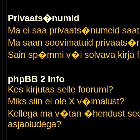
Privaats�numid
Ma ei saa privaats�numeid saat
Ma saan soovimatuid privaats�
Sain sp�mmi v�i solvava kirja 
phpBB 2 Info
Kes kirjutas selle foorumi?
Miks siin ei ole X v�imalust?
Kellega ma v�tan �hendust seo
asjaoludega?