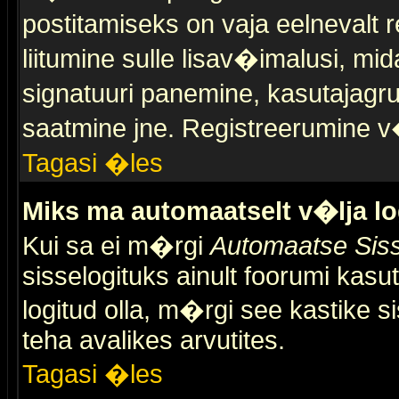
postitamiseks on vaja eelnevalt r
liitumine sulle lisav�imalusi, mid
signatuuri panemine, kasutajagr
saatmine jne. Registreerumine v�
Tagasi �les
Miks ma automaatselt v�lja l
Kui sa ei m�rgi
Automaatse Siss
sisselogituks ainult foorumi kasu
logitud olla, m�rgi see kastike s
teha avalikes arvutites.
Tagasi �les