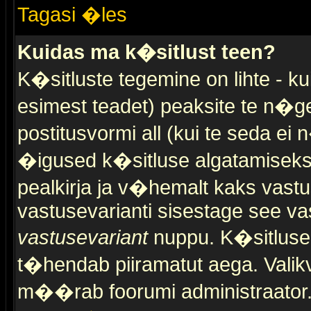
Tagasi �les
Kuidas ma k�sitlust teen?
K�sitluste tegemine on lihte - 
esimest teadet) peaksite te n�g
postitusvormi all (kui te seda ei 
�igused k�sitluse algatamiseks)
pealkirja ja v�hemalt kaks vast
vastusevarianti sisestage see va
vastusevariant
nuppu. K�sitlusel
t�hendab piiramatut aega. Valikva
m��rab foorumi administraator