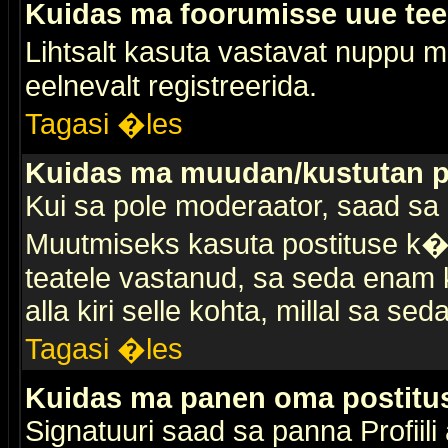
Kuidas ma foorumisse uue te
Lihtsalt kasuta vastavat nuppu mi
eelnevalt registreerida.
Tagasi �les
Kuidas ma muudan/kustutan p
Kui sa pole moderaator, saad sa 
Muutmiseks kasuta postituse k�r
teatele vastanud, sa seda enam k
alla kiri selle kohta, millal sa sed
Tagasi �les
Kuidas ma panen oma postitus
Signatuuri saad sa panna Profiili a