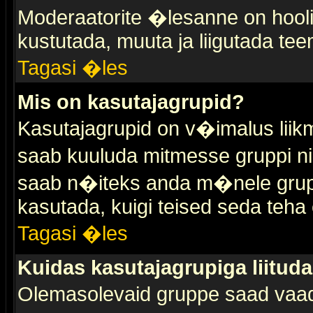
Moderaatorite �lesanne on hooli
kustutada, muuta ja liigutada tee
Tagasi �les
Mis on kasutajagrupid?
Kasutajagrupid on v�imalus liik
saab kuuluda mitmesse gruppi nin
saab n�iteks anda m�nele grup
kasutada, kuigi teised seda teha 
Tagasi �les
Kuidas kasutajagrupiga liitud
Olemasolevaid gruppe saad vaa