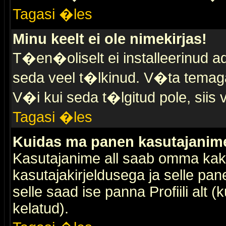
Tagasi �les
Minu keelt ei ole nimekirjas!
T�en�oliselt ei installeerinud ad
seda veel t�lkinud. V�ta temaga 
V�i kui seda t�lgitud pole, siis 
Tagasi �les
Kuidas ma panen kasutajanime 
Kasutajanime all saab omma kaks
kasutajakirjeldusega ja selle pan
selle saad ise panna Profiili alt 
kelatud).