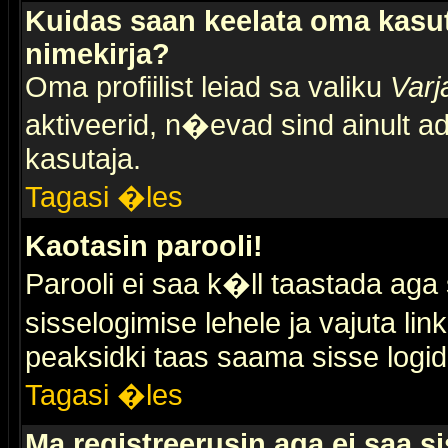
Kuidas saan keelata oma kasut
nimekirja?
Oma profiilist leiad sa valiku
Varj
aktiveerid, n�evad sind ainult ad
kasutaja.
Tagasi �les
Kaotasin parooli!
Parooli ei saa k�ll taastada aga
sisselogimise lehele ja vajuta lin
peaksidki taas saama sisse logid
Tagasi �les
Ma registreerusin aga ei saa si