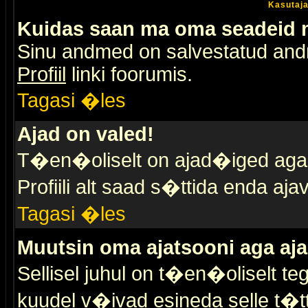
Kasutaja
Kuidas saan ma oma seadeid
Sinu andmed on salvestatud an
Profiil
linki foorumis.
Tagasi �les
Ajad on valed!
T�en�oliselt on ajad�iged aga s
Profiili alt saad s�ttida enda a
Tagasi �les
Muutsin oma ajatsooni aga aja
Sellisel juhul on t�en�oliselt t
kuudel v�ivad esineda selle t�t