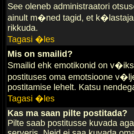
See oleneb administraatori otsuse
ainult m�ned tagid, et k�lastaja
rikkuda.
Tagasi �les
Mis on smailid?
Smailid ehk emotikonid on v�ikse
postituses oma emotsioone v�lje
postitamise lehelt. Katsu nendega 
Tagasi �les
Kas ma saan pilte postitada?
Pilte saab postitusse kuvada ag
serveris. Neid ei saa kuvada oma 