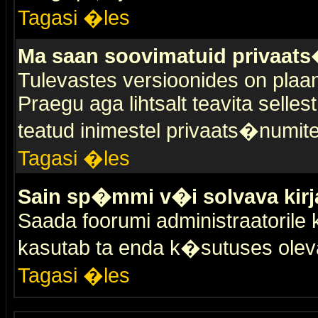
Tagasi �les
Ma saan soovimatuid privaat
Tulevastes versioonides on plaan
Praegu aga lihtsalt teavita selles
teatud inimestel privaats�numit
Tagasi �les
Sain sp�mmi v�i solvava kirj
Saada foorumi administraatorile k
kasutab ta enda k�sutuses olev
Tagasi �les