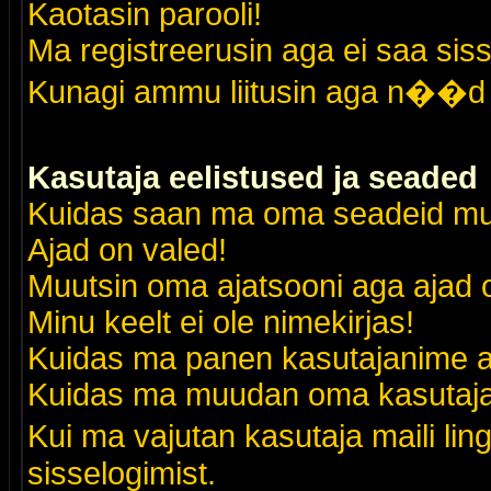
Kaotasin parooli!
Ma registreerusin aga ei saa siss
Kunagi ammu liitusin aga n��d 
Kasutaja eelistused ja seaded
Kuidas saan ma oma seadeid m
Ajad on valed!
Muutsin oma ajatsooni aga ajad o
Minu keelt ei ole nimekirjas!
Kuidas ma panen kasutajanime al
Kuidas ma muudan oma kasutajak
Kui ma vajutan kasutaja maili lin
sisselogimist.