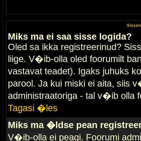
Sissel
Miks ma ei saa sisse logida?
Oled sa ikka registreerinud? Sis
liige. V�ib-olla oled foorumilt ban
vastavat teadet). Igaks juhuks ko
parool. Ja kui miski ei aita, sii
administraatoriga - tal v�ib olla 
Tagasi �les
Miks ma �ldse pean registre
V�ib-olla ei peagi. Foorumi admi