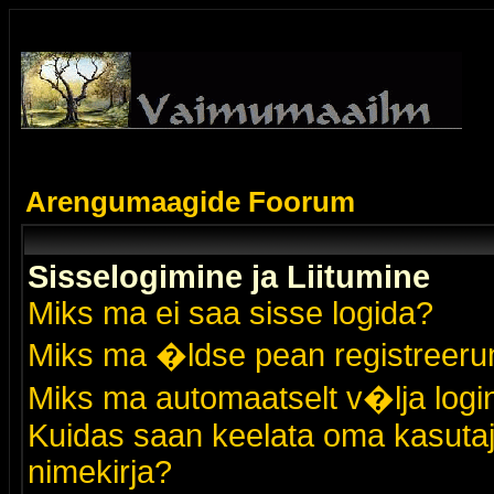
Arengumaagide Foorum
Sisselogimine ja Liitumine
Miks ma ei saa sisse logida?
Miks ma �ldse pean registreer
Miks ma automaatselt v�lja logi
Kuidas saan keelata oma kasutaja
nimekirja?