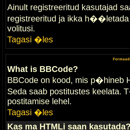
Ainult registreeritud kasutajad 
registreeritud ja ikka h��letada ei
volitusi.
Tagasi �les
Formaad
What is BBCode?
BBCode on kood, mis p�hineb HTM
Seda saab postitustes keelata. T
postitamise lehel.
Tagasi �les
Kas ma HTMLi saan kasutada