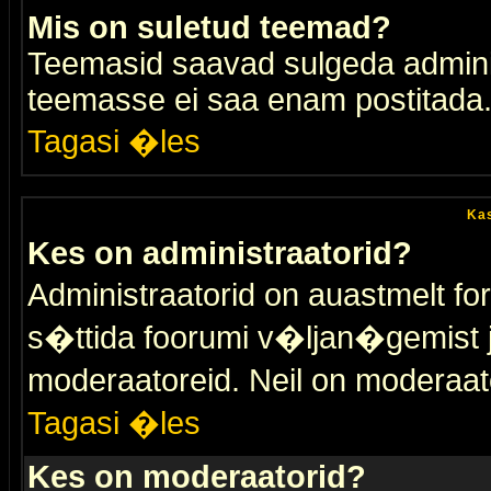
Mis on suletud teemad?
Teemasid saavad sulgeda adminis
teemasse ei saa enam postitada
Tagasi �les
Kas
Kes on administraatorid?
Administraatorid on auastmelt 
s�ttida foorumi v�ljan�gemist
moderaatoreid. Neil on moderaat
Tagasi �les
Kes on moderaatorid?