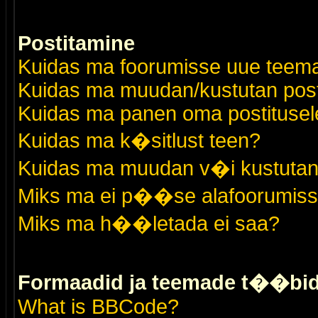
Postitamine
Kuidas ma foorumisse uue teem
Kuidas ma muudan/kustutan post
Kuidas ma panen oma postitusele
Kuidas ma k�sitlust teen?
Kuidas ma muudan v�i kustutan
Miks ma ei p��se alafoorumis
Miks ma h��letada ei saa?
Formaadid ja teemade t��bi
What is BBCode?