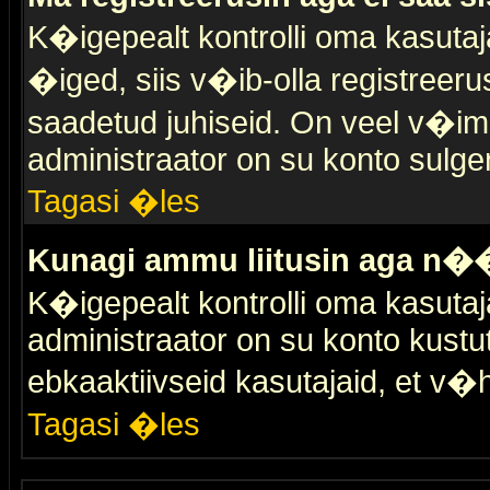
K�igepealt kontrolli oma kasutaja
�iged, siis v�ib-olla registreer
saadetud juhiseid. On veel v�ima
administraator on su konto sulge
Tagasi �les
Kunagi ammu liitusin aga n��
K�igepealt kontrolli oma kasutaj
administraator on su konto kustu
ebkaaktiivseid kasutajaid, et v
Tagasi �les