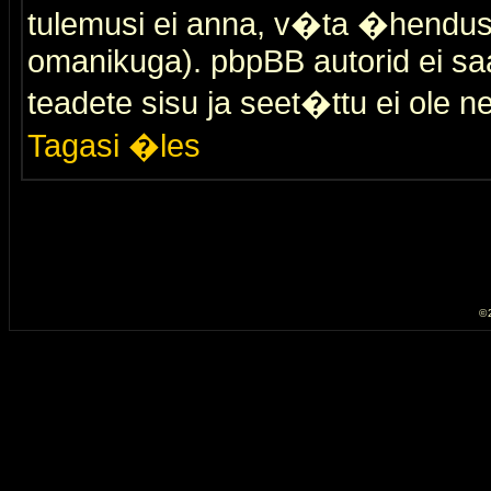
tulemusi ei anna, v�ta �hendus
omanikuga). pbpBB autorid ei saa
teadete sisu ja seet�ttu ei ole n
Tagasi �les
© 