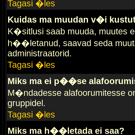
Tagasi �les
Kuidas ma muudan v�i kustut
K�sitlusi saab muuda, muutes esi
h��letanud, saavad seda muuta 
administraatorid.
Tagasi �les
Miks ma ei p��se alafoorumi
M�ndadesse alafoorumitesse on 
gruppidel.
Tagasi �les
Miks ma h��letada ei saa?