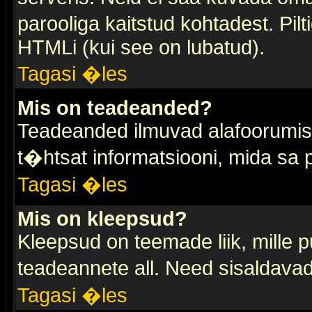
parooliga kaitstud kohtadest. Pi
HTMLi (kui see on lubatud).
Tagasi �les
Mis on teadeanded?
Teadeanded ilmuvad alafoorumis t
t�htsat informatsiooni, mida sa
Tagasi �les
Mis on kleepsud?
Kleepsud on teemade liik, mille 
teadeannete all. Need sisaldavad 
Tagasi �les