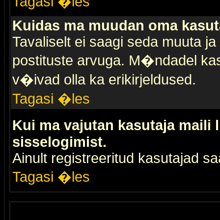
Tagasi �les
Kuidas ma muudan oma kasuta
Tavaliselt ei saagi seda muuta j
postituste arvuga. M�ndadel kas
v�ivad olla ka erikirjeldused.
Tagasi �les
Kui ma vajutan kasutaja maili 
sisselogimist.
Ainult registreeritud kasutajad 
Tagasi �les