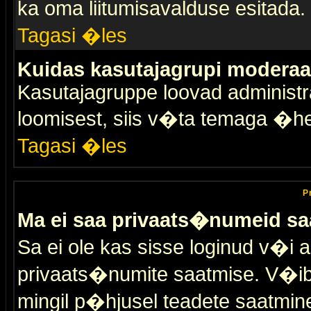
ka oma liitumisavalduse esitada.
Tagasi �les
Kuidas kasutajagrupi moderaa
Kasutajagruppe loovad administra
loomisest, siis v�ta temaga �h
Tagasi �les
P
Ma ei saa privaats�numeid sa
Sa ei ole kas sisse loginud v�i 
privaats�numite saatmise. V�ib ka
mingil p�hjusel teadete saatmin