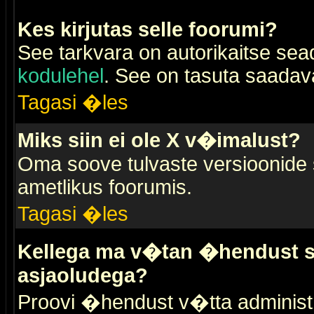
Kes kirjutas selle foorumi?
See tarkvara on autorikaitse sea
kodulehel
. See on tasuta saadaval
Tagasi �les
Miks siin ei ole X v�imalust?
Oma soove tulvaste versioonide
ametlikus foorumis.
Tagasi �les
Kellega ma v�tan �hendust se
asjaoludega?
Proovi �hendust v�tta administr