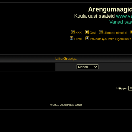
Arengumaagi
Kuula uusi saateid
www.val
Vanad saa
KKK
Otsi
Liikmete nimekiri
Profiil
Privaats�numite lugemiseks l
Liitu Grupiga
H�ppa:
© 2001, 2005 phpBB Group