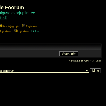
de Foorum
gusejavarjupiiril.ee
ted!
Kasutajagrupid
Registreeri
ogi sisse
Logi sisse
Jutukas
K�ik ajad on GMT + 3 Tundi