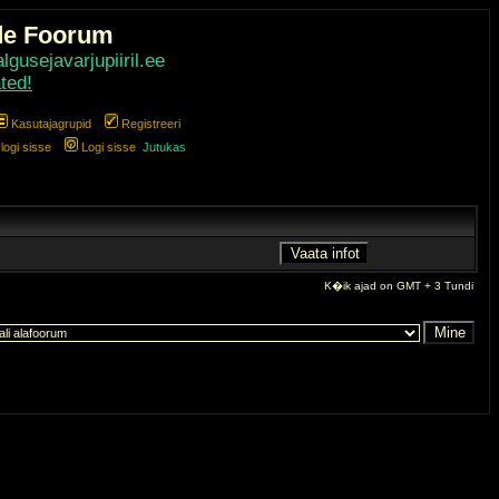
de Foorum
gusejavarjupiiril.ee
ted!
Kasutajagrupid
Registreeri
ogi sisse
Logi sisse
Jutukas
K�ik ajad on GMT + 3 Tundi