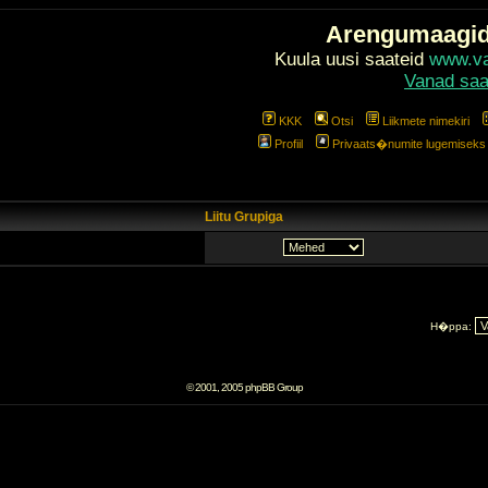
Arengumaagi
Kuula uusi saateid
www.val
Vanad saa
KKK
Otsi
Liikmete nimekiri
Profiil
Privaats�numite lugemiseks l
Liitu Grupiga
H�ppa:
© 2001, 2005 phpBB Group