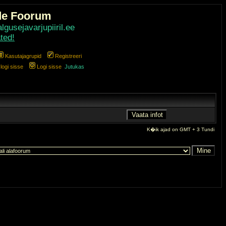
de Foorum
gusejavarjupiiril.ee
ted!
Kasutajagrupid
Registreeri
ogi sisse
Logi sisse
Jutukas
K�ik ajad on GMT + 3 Tundi