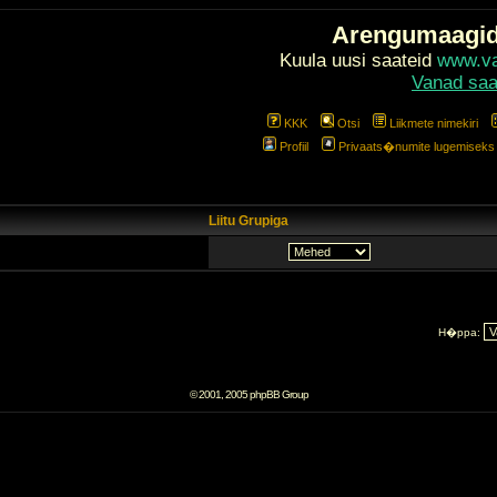
Arengumaagi
Kuula uusi saateid
www.val
Vanad saa
KKK
Otsi
Liikmete nimekiri
Profiil
Privaats�numite lugemiseks l
Liitu Grupiga
H�ppa:
© 2001, 2005 phpBB Group