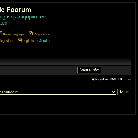
de Foorum
gusejavarjupiiril.ee
ted!
Kasutajagrupid
Registreeri
ogi sisse
Logi sisse
Jutukas
K�ik ajad on GMT + 3 Tundi