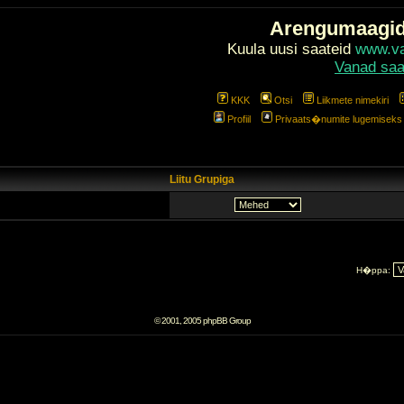
Arengumaagi
Kuula uusi saateid
www.val
Vanad saa
KKK
Otsi
Liikmete nimekiri
Profiil
Privaats�numite lugemiseks l
Liitu Grupiga
H�ppa:
© 2001, 2005 phpBB Group