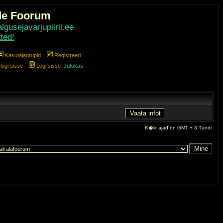
de Foorum
gusejavarjupiiril.ee
ted!
Kasutajagrupid
Registreeri
ogi sisse
Logi sisse
Jutukas
K�ik ajad on GMT + 3 Tundi