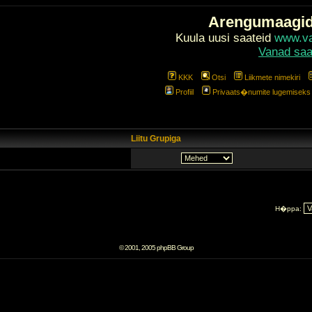
Arengumaagi
Kuula uusi saateid
www.val
Vanad saa
KKK
Otsi
Liikmete nimekiri
Profiil
Privaats�numite lugemiseks l
Liitu Grupiga
H�ppa:
© 2001, 2005 phpBB Group