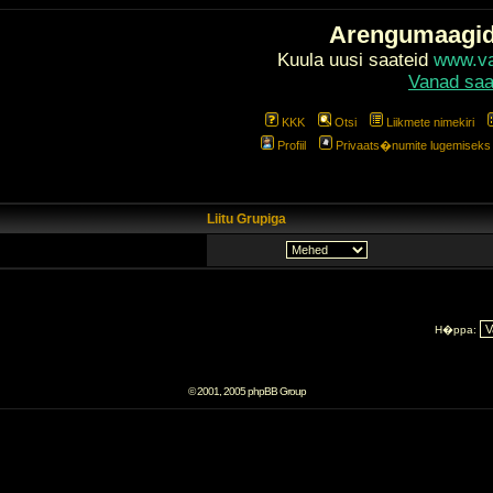
Arengumaagi
Kuula uusi saateid
www.val
Vanad saa
KKK
Otsi
Liikmete nimekiri
Profiil
Privaats�numite lugemiseks l
Liitu Grupiga
H�ppa:
© 2001, 2005 phpBB Group