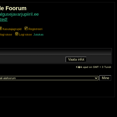
de Foorum
gusejavarjupiiril.ee
ted!
Kasutajagrupid
Registreeri
ogi sisse
Logi sisse
Jutukas
K�ik ajad on GMT + 3 Tundi