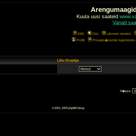
Arengumaagi
Kuula uusi saateid
www.val
Vanad saa
KKK
Otsi
Liikmete nimekiri
Profiil
Privaats�numite lugemiseks l
Liitu Grupiga
H�ppa:
© 2001, 2005 phpBB Group