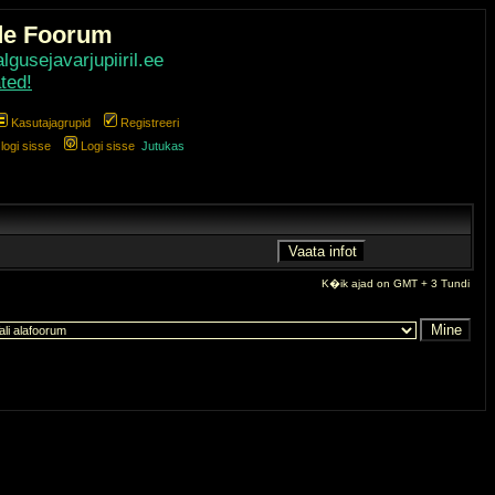
de Foorum
gusejavarjupiiril.ee
ted!
Kasutajagrupid
Registreeri
ogi sisse
Logi sisse
Jutukas
K�ik ajad on GMT + 3 Tundi