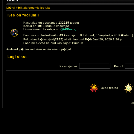
M�rgi k�ik alafoorumid loetuks
Kes on foorumil
Kasutajad on postitanud
132225
teadet
Kokku on
1918
liitunud kasutajat
Uusim liitunud kasutaja on
QAPDeang
Foorumis on hetkel kokku
43
kasutajat :: 0 Liitunud, 0 Varjatud ja 43 K�lalist [
Rekordarv k�lastajaid(
2285
) oli siin foorumil P�h Juul 26, 2026 1:36 pm
Foorumil olevad liitunud kasutajad: Puudub
Andmed p�hinevad viimase viie minuti p�hjal
Logi sisse
Kasutajanimi:
Parool:
Uued teated
© 