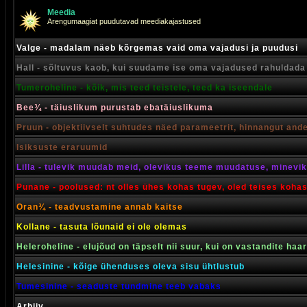
Meedia
Arengumaagiat puudutavad meediakajastused
Valge - madalam näeb kõrgemas vaid oma vajadusi ja puudusi
Hall - sõltuvus kaob, kui suudame ise oma vajadused rahuldada
Tumeroheline - kõik, mis teed teistele, teed ka iseendale
Bee¾ - täiuslikum purustab ebatäiuslikuma
Pruun - objektiivselt suhtudes näed parameetrit, hinnangut and
Isiksuste eraruumid
Lilla - tulevik muudab meid, olevikus teeme muudatuse, minevik 
Punane - poolused: nt olles ühes kohas tugev, oled teises koha
Oran¾ - teadvustamine annab kaitse
Kollane - tasuta lõunaid ei ole olemas
Heleroheline - elujõud on täpselt nii suur, kui on vastandite haa
Helesinine - kõige ühenduses oleva sisu ühtlustub
Tumesinine - seaduste tundmine teeb vabaks
Arhiiv