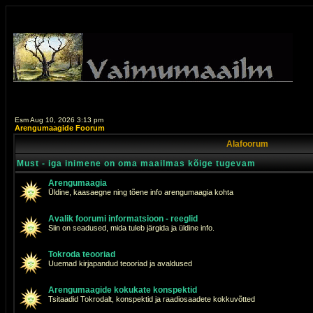
Esm Aug 10, 2026 3:13 pm
Arengumaagide Foorum
Alafoorum
Must - iga inimene on oma maailmas kõige tugevam
Arengumaagia
Üldine, kaasaegne ning tõene info arengumaagia kohta
Avalik foorumi informatsioon - reeglid
Siin on seadused, mida tuleb järgida ja üldine info.
Tokroda teooriad
Uuemad kirjapandud teooriad ja avaldused
Arengumaagide kokukate konspektid
Tsitaadid Tokrodalt, konspektid ja raadiosaadete kokkuvõtted