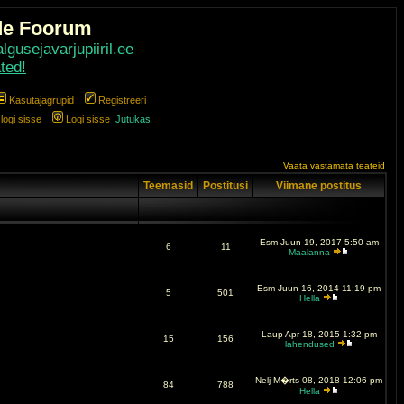
de Foorum
gusejavarjupiiril.ee
ted!
Kasutajagrupid
Registreeri
ogi sisse
Logi sisse
Jutukas
Vaata vastamata teateid
Teemasid
Postitusi
Viimane postitus
Esm Juun 19, 2017 5:50 am
6
11
Maalanna
Esm Juun 16, 2014 11:19 pm
5
501
Hella
Laup Apr 18, 2015 1:32 pm
15
156
lahendused
Nelj M�rts 08, 2018 12:06 pm
84
788
Hella