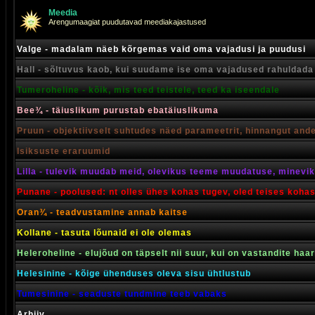
Meedia
Arengumaagiat puudutavad meediakajastused
Valge - madalam näeb kõrgemas vaid oma vajadusi ja puudusi
Hall - sõltuvus kaob, kui suudame ise oma vajadused rahuldada
Tumeroheline - kõik, mis teed teistele, teed ka iseendale
Bee¾ - täiuslikum purustab ebatäiuslikuma
Pruun - objektiivselt suhtudes näed parameetrit, hinnangut and
Isiksuste eraruumid
Lilla - tulevik muudab meid, olevikus teeme muudatuse, minevik 
Punane - poolused: nt olles ühes kohas tugev, oled teises koha
Oran¾ - teadvustamine annab kaitse
Kollane - tasuta lõunaid ei ole olemas
Heleroheline - elujõud on täpselt nii suur, kui on vastandite haa
Helesinine - kõige ühenduses oleva sisu ühtlustub
Tumesinine - seaduste tundmine teeb vabaks
Arhiiv