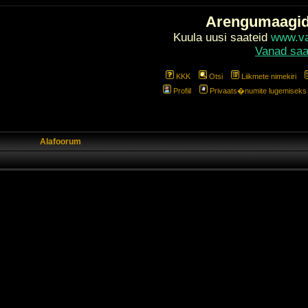
Arengumaagi
Kuula uusi saateid
www.val
Vanad saa
KKK
Otsi
Liikmete nimekiri
Profiil
Privaats�numite lugemiseks l
Alafoorum