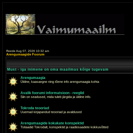
Reede Aug 07, 2026 10:32 am
Arengumaagide Foorum
Must - iga inimene on oma maailmas kõige tugevam
Arengumaagia
Üldine, kaasaegne ning tõene info arengumaagia kohta
Avalik foorumi informatsioon - reeglid
Siin on seadused, mida tuleb järgida ja üldine info.
Tokroda teooriad
Uuemad kirjapandud teooriad ja avaldused
Arengumaagide kokukate konspektid
Tsitaadid Tokrodalt, konspektid ja raadiosaadete kokkuvõtted