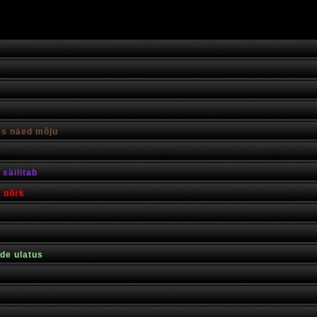
es näed mõju
säilitab
s nõrk
rde ulatus