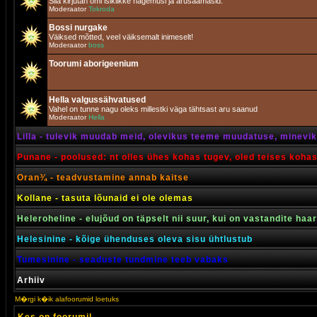
Siia kirjutan omi isiklikke nägemusi ja arusaamasid.
Moderaator
Tokroda
Bossi nurgake
Väiksed mõtted, veel väiksemalt inimeselt!
Moderaator
boss
Toorumi aborigeenium
Hella valgussähvatused
Vahel on tunne nagu oleks millestki väga tähtsast aru saanud
Moderaator
Hella
Lilla - tulevik muudab meid, olevikus teeme muudatuse, minevik 
Punane - poolused: nt olles ühes kohas tugev, oled teises koha
Oran¾ - teadvustamine annab kaitse
Kollane - tasuta lõunaid ei ole olemas
Heleroheline - elujõud on täpselt nii suur, kui on vastandite haa
Helesinine - kõige ühenduses oleva sisu ühtlustub
Tumesinine - seaduste tundmine teeb vabaks
Arhiiv
M�rgi k�ik alafoorumid loetuks