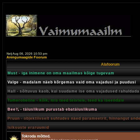
Nelj Aug 06, 2026 10:53 pm
Arengumaagide Foorum
Alafoorum
Must - iga inimene on oma maailmas kõige tugevam
Valge - madalam näeb kõrgemas vaid oma vajadusi ja puudusi
Hall - sõltuvus kaob, kui suudame ise oma vajadused rahuldada
Tumeroheline - kõik, mis teed teistele, teed ka iseendale
Bee¾ - täiuslikum purustab ebatäiuslikuma
Pruun - objektiivselt suhtudes näed parameetrit, hinnangut and
Isiksuste eraruumid
Tokroda mõtted.