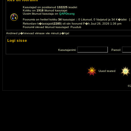
Kes on foorumil
Kasutajad on postitanud
132225
teadet
Kokku on
1918
liitunud kasutajat
Uusim liitunud kasutaja on
QAPDeang
Foorumis on hetkel kokku
34
kasutajat :: 0 Liitunud, 0 Varjatud ja 34 K�lalist [
Rekordarv k�lastajaid(
2285
) oli siin foorumil P�h Juul 26, 2026 1:36 pm
Foorumil olevad liitunud kasutajad: Puudub
Andmed p�hinevad viimase viie minuti p�hjal
Logi sisse
Kasutajanimi:
Parool:
Uued teated
© 