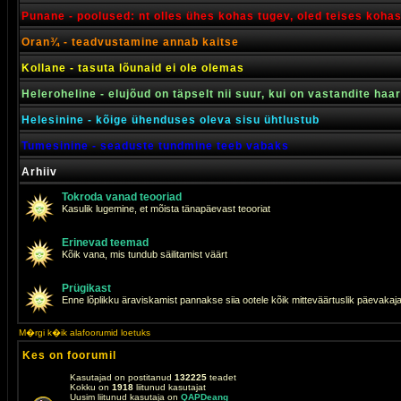
Punane - poolused: nt olles ühes kohas tugev, oled teises koha
Oran¾ - teadvustamine annab kaitse
Kollane - tasuta lõunaid ei ole olemas
Heleroheline - elujõud on täpselt nii suur, kui on vastandite haa
Helesinine - kõige ühenduses oleva sisu ühtlustub
Tumesinine - seaduste tundmine teeb vabaks
Arhiiv
Tokroda vanad teooriad
Kasulik lugemine, et mõista tänapäevast teooriat
Erinevad teemad
Kõik vana, mis tundub säilitamist väärt
Prügikast
Enne lõplikku äraviskamist pannakse siia ootele kõik mitteväärtuslik päevakaj
M�rgi k�ik alafoorumid loetuks
Kes on foorumil
Kasutajad on postitanud
132225
teadet
Kokku on
1918
liitunud kasutajat
Uusim liitunud kasutaja on
QAPDeang