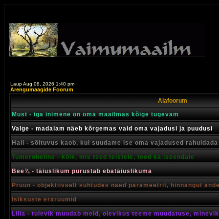
Laup Aug 08, 2026 1:40 pm
Arengumaagide Foorum
Alafoorum
Must - iga inimene on oma maailmas kõige tugevam
Valge - madalam näeb kõrgemas vaid oma vajadusi ja puudusi
Hall - sõltuvus kaob, kui suudame ise oma vajadused rahuldada
Tumeroheline - kõik, mis teed teistele, teed ka iseendale
Bee¾ - täiuslikum purustab ebatäiuslikuma
Pruun - objektiivselt suhtudes näed parameetrit, hinnangut and
Isiksuste eraruumid
Lilla - tulevik muudab meid, olevikus teeme muudatuse, minevik 