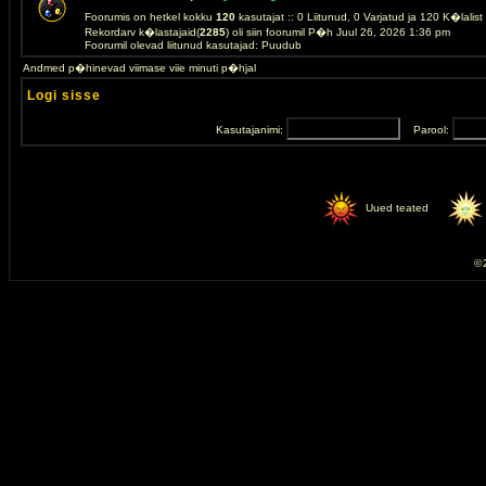
Foorumis on hetkel kokku
120
kasutajat :: 0 Liitunud, 0 Varjatud ja 120 K�lalis
Rekordarv k�lastajaid(
2285
) oli siin foorumil P�h Juul 26, 2026 1:36 pm
Foorumil olevad liitunud kasutajad: Puudub
Andmed p�hinevad viimase viie minuti p�hjal
Logi sisse
Kasutajanimi:
Parool:
Uued teated
© 