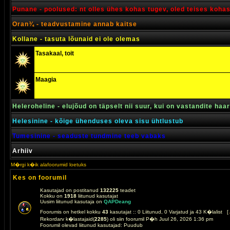
Punane - poolused: nt olles ühes kohas tugev, oled teises koha
Oran¾ - teadvustamine annab kaitse
Kollane - tasuta lõunaid ei ole olemas
Tasakaal, toit
Maagia
Heleroheline - elujõud on täpselt nii suur, kui on vastandite haa
Helesinine - kõige ühenduses oleva sisu ühtlustub
Tumesinine - seaduste tundmine teeb vabaks
Arhiiv
M�rgi k�ik alafoorumid loetuks
Kes on foorumil
Kasutajad on postitanud
132225
teadet
Kokku on
1918
liitunud kasutajat
Uusim liitunud kasutaja on
QAPDeang
Foorumis on hetkel kokku
43
kasutajat :: 0 Liitunud, 0 Varjatud ja 43 K�lalist [
Rekordarv k�lastajaid(
2285
) oli siin foorumil P�h Juul 26, 2026 1:36 pm
Foorumil olevad liitunud kasutajad: Puudub