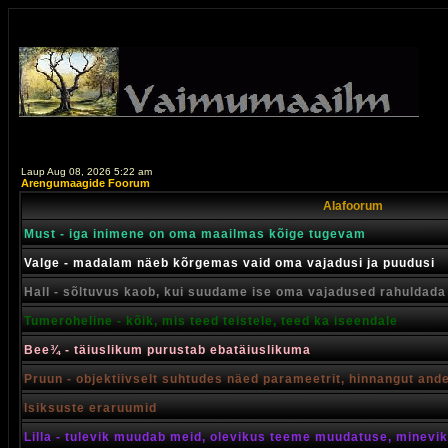
Laup Aug 08, 2026 5:22 am
Arengumaagide Foorum
Alafoorum
Must - iga inimene on oma maailmas kõige tugevam
Valge - madalam näeb kõrgemas vaid oma vajadusi ja puudusi
Hall - sõltuvus kaob, kui suudame ise oma vajadused rahuldada
Tumeroheline - kõik, mis teed teistele, teed ka iseendale
Bee¾ - täiuslikum purustab ebatäiuslikuma
Pruun - objektiivselt suhtudes näed parameetrit, hinnangut and
Isiksuste eraruumid
Lilla - tulevik muudab meid, olevikus teeme muudatuse, minevik 