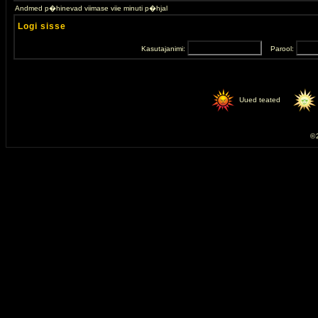
Andmed p�hinevad viimase viie minuti p�hjal
Logi sisse
Kasutajanimi:
Parool:
Uued teated
© 