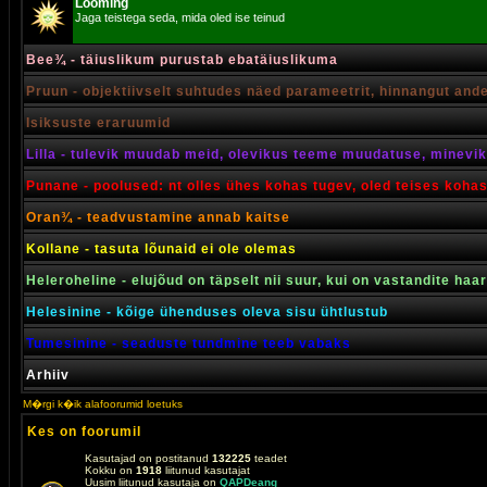
Looming
Jaga teistega seda, mida oled ise teinud
Bee¾ - täiuslikum purustab ebatäiuslikuma
Pruun - objektiivselt suhtudes näed parameetrit, hinnangut and
Isiksuste eraruumid
Lilla - tulevik muudab meid, olevikus teeme muudatuse, minevik 
Punane - poolused: nt olles ühes kohas tugev, oled teises koha
Oran¾ - teadvustamine annab kaitse
Kollane - tasuta lõunaid ei ole olemas
Heleroheline - elujõud on täpselt nii suur, kui on vastandite haa
Helesinine - kõige ühenduses oleva sisu ühtlustub
Tumesinine - seaduste tundmine teeb vabaks
Arhiiv
M�rgi k�ik alafoorumid loetuks
Kes on foorumil
Kasutajad on postitanud
132225
teadet
Kokku on
1918
liitunud kasutajat
Uusim liitunud kasutaja on
QAPDeang