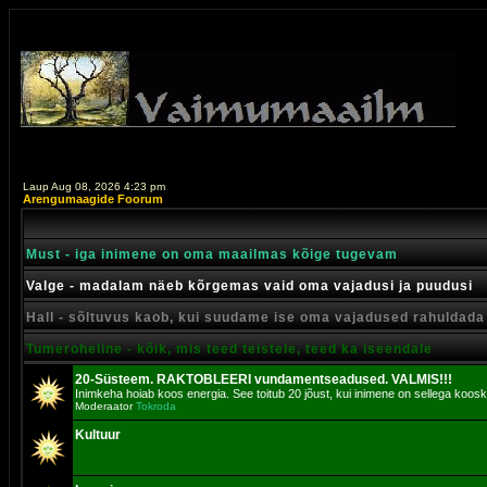
Laup Aug 08, 2026 4:23 pm
Arengumaagide Foorum
Must - iga inimene on oma maailmas kõige tugevam
Valge - madalam näeb kõrgemas vaid oma vajadusi ja puudusi
Hall - sõltuvus kaob, kui suudame ise oma vajadused rahuldada
Tumeroheline - kõik, mis teed teistele, teed ka iseendale
20-Süsteem. RAKTOBLEERI vundamentseadused. VALMIS!!!
Inimkeha hoiab koos energia. See toitub 20 jõust, kui inimene on sellega koosk
Moderaator
Tokroda
Kultuur