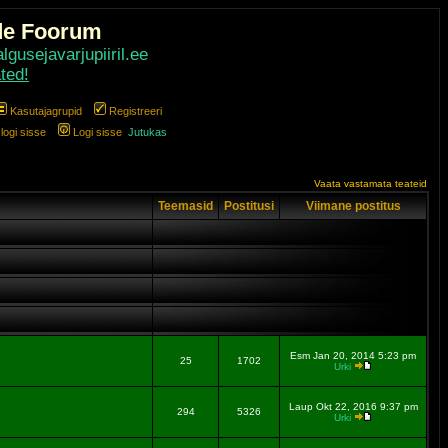
de Foorum
gusejavarjupiiril.ee
ted!
Kasutajagrupid
Registreeri
ogi sisse
Logi sisse
Jutukas
Vaata vastamata teateid
Teemasid
Postitusi
Viimane postitus
Esm Jan 20, 2014 5:23 pm
25
1702
Urki
Laup Okt 22, 2016 9:37 pm
294
5326
Urki