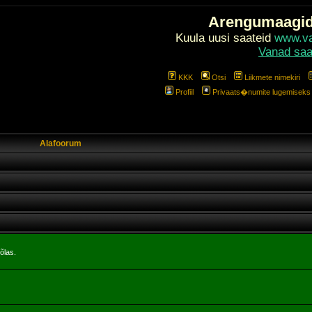
Arengumaagi
Kuula uusi saateid
www.val
Vanad saa
KKK
Otsi
Liikmete nimekiri
Profiil
Privaats�numite lugemiseks l
Alafoorum
õlas.