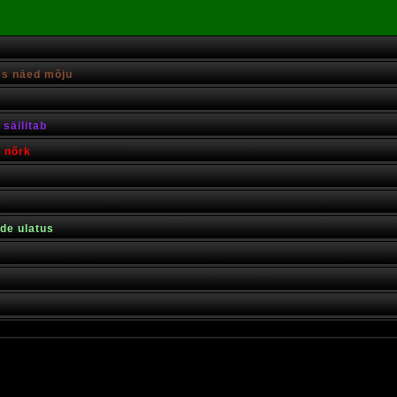
es näed mõju
säilitab
s nõrk
rde ulatus