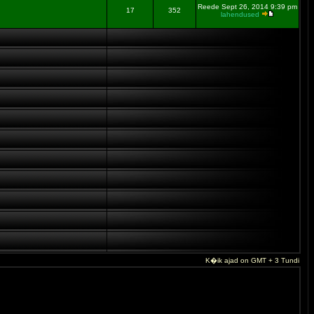
Reede Sept 26, 2014 9:39 pm
17
352
lahendused
K�ik ajad on GMT + 3 Tundi