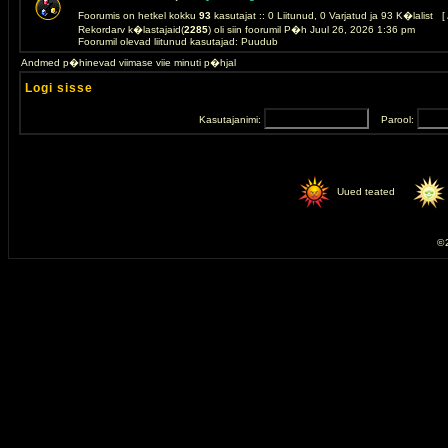
Foorumis on hetkel kokku
93
kasutajat :: 0 Liitunud, 0 Varjatud ja 93 K�lalist [
Rekordarv k�lastajaid(
2285
) oli siin foorumil P�h Juul 26, 2026 1:36 pm
Foorumil olevad liitunud kasutajad: Puudub
Andmed p�hinevad viimase viie minuti p�hjal
Logi sisse
Kasutajanimi:
Parool:
Uued teated
© 