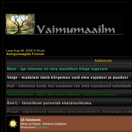
Laup Aug 08, 2026 5:33 pm
Arengumaagide Foorum
Alafoorum
Must - iga inimene on oma maailmas kõige tugevam
Valge - madalam näeb kõrgemas vaid oma vajadusi ja puudusi
Hall - sõltuvus kaob, kui suudame ise oma vajadused rahuldada
Tumeroheline - kõik, mis teed teistele, teed ka iseendale
Bee¾ - täiuslikum purustab ebatäiuslikuma
Pruun - objektiivselt suhtudes näed parameetrit, hinnangut and
18-Süsteem
Mees ja Naine. Inimese kirjeldus.
Moderaator
Tokroda