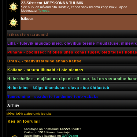
22-Süsteem. MEESKONNA TUUMIK
See nurk on mõldud alfa isastele, et nad saaksid oma karja kokku ajada
Moderaator
Tokroda
Isiksus
Isiksuste eraruumid
Lilla - tulevik muudab meid, olevikus teeme muudatuse, minevik 
Punane - poolused: nt olles ühes kohas tugev, oled teises koha
Oran¾ - teadvustamine annab kaitse
Kollane - tasuta lõunaid ei ole olemas
Heleroheline - elujõud on täpselt nii suur, kui on vastandite haa
Helesinine - kõige ühenduses oleva sisu ühtlustub
Tumesinine - seaduste tundmine teeb vabaks
Arhiiv
M�rgi k�ik alafoorumid loetuks
Kes on foorumil
Kasutajad on postitanud
132225
teadet
Kokku on
1918
liitunud kasutajat
Uusim liitunud kasutaja on
QAPDeang