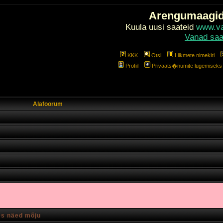
Arengumaagi
Kuula uusi saateid
www.val
Vanad saa
KKK
Otsi
Liikmete nimekiri
Profiil
Privaats�numite lugemiseks l
Alafoorum
es näed mõju