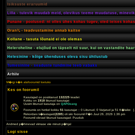
Isiksuste eraruumid
Lilla - tulevik muudab meid, olevikus teeme muudatuse, minevik 
Punane - poolused: nt olles ühes kohas tugev, oled teises koha
Oran¾ - teadvustamine annab kaitse
Kollane - tasuta lõunaid ei ole olemas
Heleroheline - elujõud on täpselt nii suur, kui on vastandite haa
Helesinine - kõige ühenduses oleva sisu ühtlustub
Tumesinine - seaduste tundmine teeb vabaks
Arhiiv
M�rgi k�ik alafoorumid loetuks
Kes on foorumil
Kasutajad on postitanud
132225
teadet
Kokku on
1918
liitunud kasutajat
Uusim liitunud kasutaja on
QAPDeang
Foorumis on hetkel kokku
51
kasutajat :: 0 Liitunud, 0 Varjatud ja 51 K�lalist [
Rekordarv k�lastajaid(
2285
) oli siin foorumil P�h Juul 26, 2026 1:36 pm
Foorumil olevad liitunud kasutajad: Puudub
Andmed p�hinevad viimase viie minuti p�hjal
Logi sisse