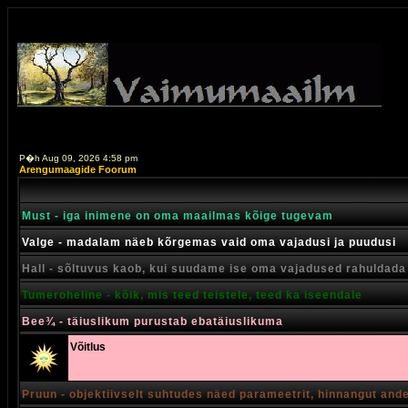
P�h Aug 09, 2026 4:58 pm
Arengumaagide Foorum
Must - iga inimene on oma maailmas kõige tugevam
Valge - madalam näeb kõrgemas vaid oma vajadusi ja puudusi
Hall - sõltuvus kaob, kui suudame ise oma vajadused rahuldada
Tumeroheline - kõik, mis teed teistele, teed ka iseendale
Bee¾ - täiuslikum purustab ebatäiuslikuma
Võitlus
Pruun - objektiivselt suhtudes näed parameetrit, hinnangut and