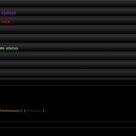
säilitab
s nõrk
rde ulatus
Administraator
] [
Moderaator
]