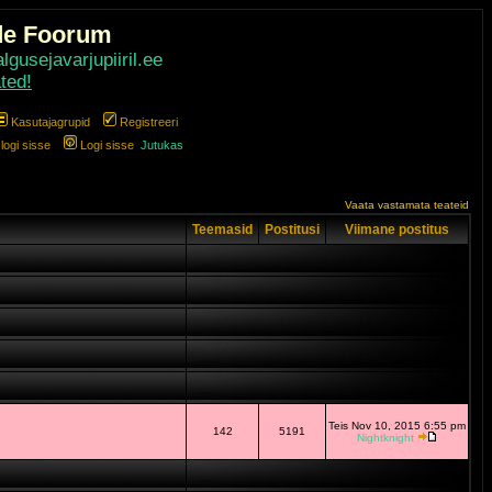
de Foorum
gusejavarjupiiril.ee
ted!
Kasutajagrupid
Registreeri
ogi sisse
Logi sisse
Jutukas
Vaata vastamata teateid
Teemasid
Postitusi
Viimane postitus
Teis Nov 10, 2015 6:55 pm
142
5191
Nightknight