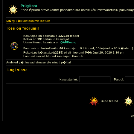
Prügikast
Enne lõplikku äraviskamist pannakse siia ootele kõik mitteväärtuslik päevakaj
M�rgi k�ik alafoorumid loetuks
Kes on foorumil
Kasutajad on postitanud
132225
teadet
Kokku on
1918
liitunud kasutajat
Uusim liitunud kasutaja on
QAPDeang
Foorumis on hetkel kokku
66
kasutajat :: 0 Liitunud, 0 Varjatud ja 66 K�lalist [
Rekordarv k�lastajaid(
2285
) oli siin foorumil P�h Juul 26, 2026 1:36 pm
Foorumil olevad liitunud kasutajad: Puudub
Andmed p�hinevad viimase viie minuti p�hjal
Logi sisse
Kasutajanimi:
Parool:
Uued teated
© 