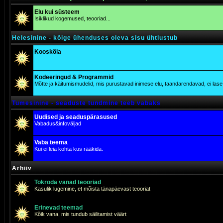
Elu kui süsteem
Isiklikud kogemused, teooriad...
Helesinine - kõige ühenduses oleva sisu ühtlustub
Kooskõla
Kodeeringud & Programmid
Mõtte ja käitumismudelid, mis purustavad inimese elu, taandarendavad, ei lase j
Tumesinine - seaduste tundmine teeb vabaks
Uudised ja seaduspärasused
Vabadus&infoväljad
Vaba teema
Kui ei leia kohta kus rääkida.
Arhiiv
Tokroda vanad teooriad
Kasulik lugemine, et mõista tänapäevast teooriat
Erinevad teemad
Kõik vana, mis tundub säilitamist väärt