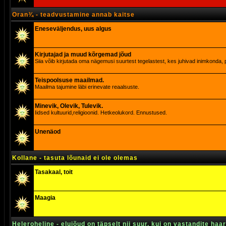
Oran¾ - teadvustamine annab kaitse
Eneseväljendus, uus algus
Kirjutajad ja muud kõrgemad jõud
Siia võib kirjutada oma nägemusi suurtest tegelastest, kes juhivad inimkonda, p
Teispoolsuse maailmad.
Maailma tajumine läbi erinevate reaalsuste.
Minevik, Olevik, Tulevik.
Iidsed kultuurid,religioonid. Hetkeolukord. Ennustused.
Unenäod
Kollane - tasuta lõunaid ei ole olemas
Tasakaal, toit
Maagia
Heleroheline - elujõud on täpselt nii suur, kui on vastandite haa