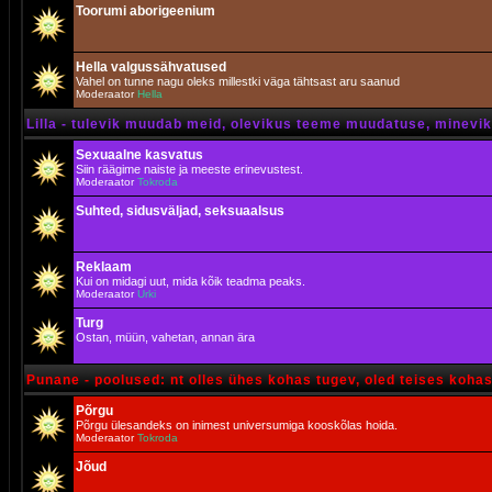
Toorumi aborigeenium
Hella valgussähvatused
Vahel on tunne nagu oleks millestki väga tähtsast aru saanud
Moderaator
Hella
Lilla - tulevik muudab meid, olevikus teeme muudatuse, minevik 
Sexuaalne kasvatus
Siin räägime naiste ja meeste erinevustest.
Moderaator
Tokroda
Suhted, sidusväljad, seksuaalsus
Reklaam
Kui on midagi uut, mida kõik teadma peaks.
Moderaator
Urki
Turg
Ostan, müün, vahetan, annan ära
Punane - poolused: nt olles ühes kohas tugev, oled teises koha
Põrgu
Põrgu ülesandeks on inimest universumiga kooskõlas hoida.
Moderaator
Tokroda
Jõud