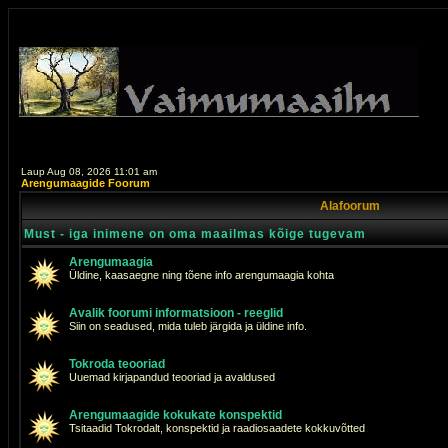
Laup Aug 08, 2026 11:01 am
Arengumaagide Foorum
Alafoorum
Must - iga inimene on oma maailmas kõige tugevam
Arengumaagia
Üldine, kaasaegne ning tõene info arengumaagia kohta
Avalik foorumi informatsioon - reeglid
Siin on seadused, mida tuleb järgida ja üldine info.
Tokroda teooriad
Uuemad kirjapandud teooriad ja avaldused
Arengumaagide kokukate konspektid
Tsitaadid Tokrodalt, konspektid ja raadiosaadete kokkuvõtted