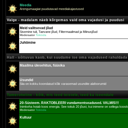
Meedia
Arengumaagiat puudutavad meediakajastused
Valge - madalam näeb kõrgemas vaid oma vajadusi ja puudusi
Meid valitsevad jõud
Sisemine tuli, Taevane jõud, Filtermaailmad ja Miinusjõud
Moderaator
Tokroda
Juhtimine
Hall - sõltuvus kaob, kui suudame ise oma vajadused rahuldada
Maailma ülesehitus, füüsika
Usundid
Siia on kokku koondatud kõik varasemad usundite alafoorumid
Tumeroheline - kõik, mis teed teistele, teed ka iseendale
20-Süsteem. RAKTOBLEERI vundamentseadused. VALMIS!!!
Inimkeha hoiab koos energia. See toitub 20 jõust, kui inimene on sellega koosk
Moderaator
Tokroda
Kultuur