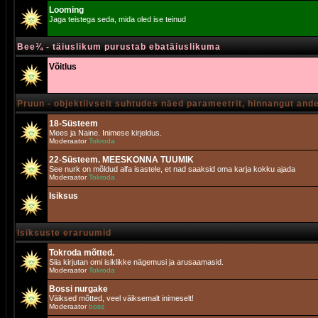
Looming
Jaga teistega seda, mida oled ise teinud
Bee¾ - täiuslikum purustab ebatäiuslikuma
Võitlus
Pruun - objektiivselt suhtudes näed parameetrit, hinnangut and
18-Süsteem
Mees ja Naine. Inimese kirjeldus.
Moderaator
Tokroda
22-Süsteem. MEESKONNA TUUMIK
See nurk on mõldud alfa isastele, et nad saaksid oma karja kokku ajada
Moderaator
Tokroda
Isiksus
Isiksuste eraruumid
Tokroda mõtted.
Siia kirjutan omi isiklikke nägemusi ja arusaamasid.
Moderaator
Tokroda
Bossi nurgake
Väiksed mõtted, veel väiksemalt inimeselt!
Moderaator
boss